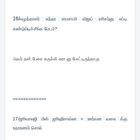
16/
எழுத்தாளர் சுந்தர ராமசாமி விஜய் ரசிகர்னு எப்டி 
கண்டுபிடிச்சீங்க மேடம்?
அவர் தன் பேரை சுருக்கி சுரா னு போட்டிருந்தாரு.
=============
17/
ஜூவாலஜி மிஸ் ஜூஹிசாவ்லா = ஊர்வன வகை க்கு 
உதாரணம் சொல்