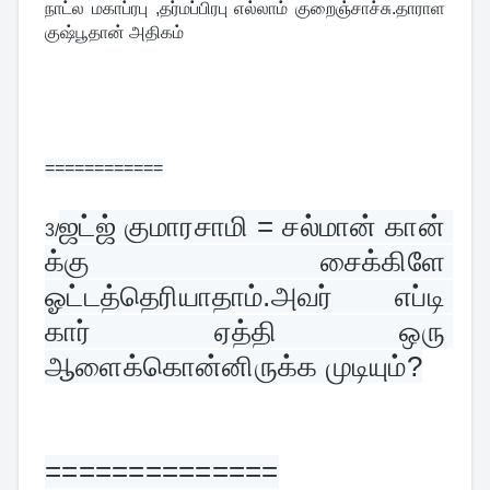
நாட்ல மகாப்ரபு ,தர்மப்பிரபு எல்லாம் குறைஞ்சாச்சு.தாராள 
குஷ்பூதான் அதிகம்
============
ஜட்ஜ் குமாரசாமி = சல்மான் கான் 
3/
க்கு சைக்கிளே 
ஓட்டத்தெரியாதாம்.அவர் எப்டி 
கார் ஏத்தி ஒரு 
ஆளைக்கொன்னிருக்க முடியும்?
==============