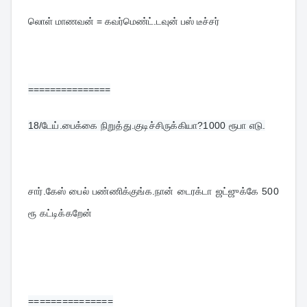
லொள் மாணவன் = கவர்மெண்ட்.டவுன் பஸ் டீச்சர்
===============
18/
டேய்.பைக்கை நிறுத்து.குடிச்சிருக்கியா?1000 ரூபா எடு.
சார்.கேஸ் பைல் பண்ணிக்குங்க.நான் டைரக்டா ஜட்ஜுக்கே 500 
ரூ கட்டிக்கறேன்
===============