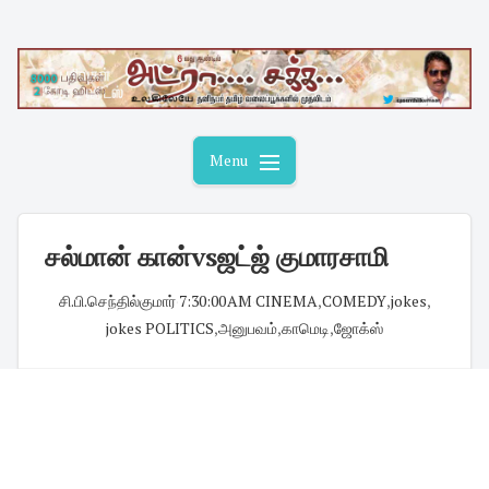
Skip
to
content
Menu
சல்மான் கான்vsஜட்ஜ் குமாரசாமி
சி.பி.செந்தில்குமார்
·
7:30:00 AM
·
CINEMA
,
COMEDY
,
jokes
,
jokes POLITICS
,
அனுபவம்
,
காமெடி
,
ஜோக்ஸ்