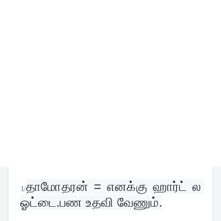
தாமோதரன் = எனக்கு ஹார்ட் ல 
1/
ஓட்டை.பண உதவி வேணும்.