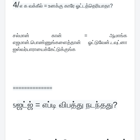
4/
எ க வக்கீல் = உனக்கு காரே ஓட்டத்தெரியாதா?
சல்மான் கான் = ஆமாங்க 
எஜமான்.பொண்ணுங்களைத்தான் ஓட்டுவேன்.டவுட்னா 
ஐஸ்வர்யாராயைக்கேட்டுக்குங்க
==============
ஜட்ஜ் = எப்டி விபத்து நடந்தது?
5/