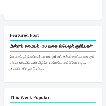
Featured Post
மின்னல் சமையல் -30 வகை ஸ்பெஷல் குறிப்புகள்
வே லைக்குப் போகிறவர்களானாலும் சரி, இல்லத்தரசிகளானாலும்
சரி... காலையில் கண் விழித்த உடனேயே, 'சாப்பிடுவதற்கும்,
கையில் எடுத்துச் செல்வ...
This Week Popular