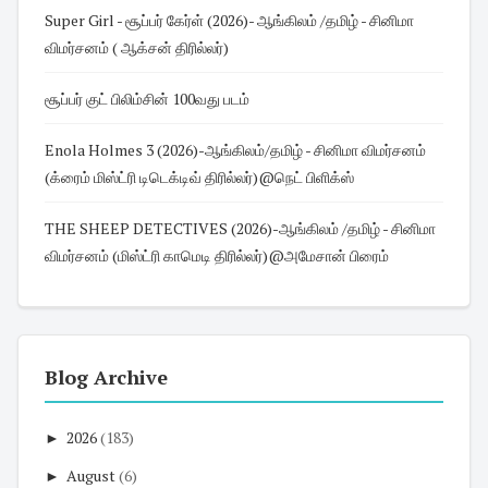
Super Girl - சூப்பர் கேர்ள் (2026)- ஆங்கிலம் /தமிழ் - சினிமா
விமர்சனம் ( ஆக்சன் திரில்லர்)
சூப்பர் குட் பிலிம்சின் 100வது படம்
Enola Holmes 3 (2026)-ஆங்கிலம்/தமிழ் - சினிமா விமர்சனம்
(க்ரைம் மிஸ்ட்ரி டிடெக்டிவ் திரில்லர்)@நெட் பிளிக்ஸ்
THE SHEEP DETECTIVES (2026)-ஆங்கிலம் /தமிழ் - சினிமா
விமர்சனம் (மிஸ்ட்ரி காமெடி திரில்லர்)@அமேசான் பிரைம்
Blog Archive
►
2026
(183)
►
August
(6)