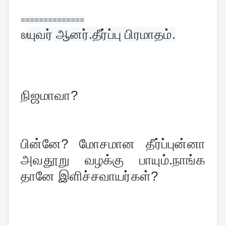
==============
யுவர் ஆனர்.தீர்ப்பு பிரமாதம்.
8/
நிஜமாவா?
பின்னே? மோசமான தீர்ப்புன்னா 
அவதூறு வழக்கு பாயும்.நாங்க 
தானே இளிச்சவாயர்கள்?