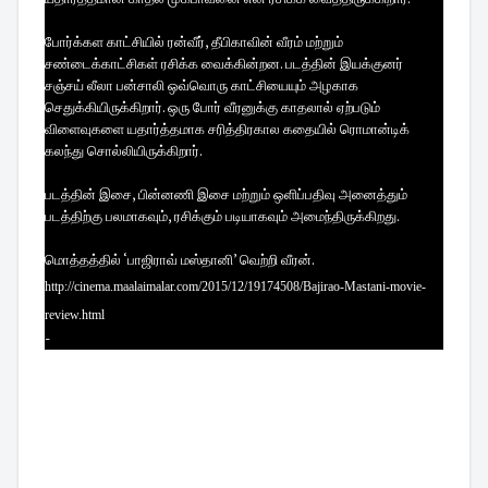
போர்க்கள காட்சியில் ரன்வீர், தீபிகாவின் வீரம் மற்றும்
சண்டைக்காட்சிகள் ரசிக்க வைக்கின்றன. படத்தின் இயக்குனர்
சஞ்சய் லீலா பன்சாலி ஒவ்வொரு காட்சியையும் அழகாக
செதுக்கியிருக்கிறார். ஒரு போர் வீரனுக்கு காதலால் ஏற்படும்
விளைவுகளை யதார்த்தமாக சரித்திரகால கதையில் ரொமான்டிக்
கலந்து சொல்லியிருக்கிறார்.
படத்தின் இசை, பின்னணி இசை மற்றும் ஒளிப்பதிவு அனைத்தும்
படத்திற்கு பலமாகவும், ரசிக்கும் படியாகவும் அமைந்திருக்கிறது.
மொத்தத்தில் ‘பாஜிராவ் மஸ்தானி’ வெற்றி வீரன்.
http://cinema.maalaimalar.com/2015/12/19174508/Bajirao-Mastani-movie-
review.html
-