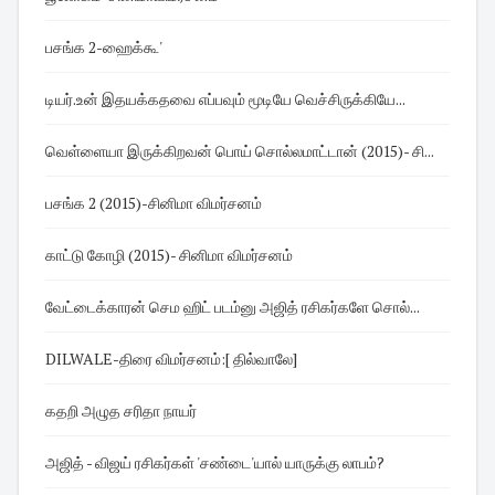
பசங்க 2-ஹைக்கூ'
டியர்.உன் இதயக்கதவை எப்பவும் மூடியே வெச்சிருக்கியே...
வெள்ளையா இருக்கிறவன் பொய் சொல்லமாட்டான் (2015)- சி...
பசங்க 2 (2015)-சினிமா விமர்சனம்
காட்டு கோழி (2015)- சினிமா விமர்சனம்
வேட்டைக்காரன் செம ஹிட் படம்னு அஜித் ரசிகர்களே சொல்...
DILWALE-திரை விமர்சனம்:[ தில்வாலே]
கதறி அழுத சரிதா நாயர்
அஜித் - விஜய் ரசிகர்கள் 'சண்டை'யால் யாருக்கு லாபம்?