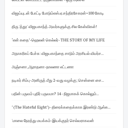
விஜய்யுடன் போட்டி போடும்எஸ்.ஏ.சந்திரசேகரன்=100 கோடி
திரு 'த்தூ' விஜயகாந்த் அவர்களுக்கு சில கேள்விகள்!
‘என் கதை’-ஹெலன் கெல்லர்- THE STORY OF MY LIFE
அநாகரிகப் பேச்சு: விஜயகாந்தை சாடும் அரசியல் விமர்ச...
அஞ்சனா ,ஆராதனா-நாலணா எட்டணா
நடிகர் சிம்பு-அனிருத் மீது 2-வது வழக்கு; சென்னை சை...
பதின் பருவம் புதிர் பருவமா? 14 - நிஜமாகக் கொல்லும்...
’ (The Hateful Eight’)- திரைக்கதைக்காக இரண்டு ஆஸ்க...
'மாலை நேரத்து மயக்கம்-இயக்குநர் செல்வராகவன்