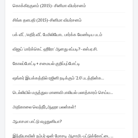
கொக்கிரகுளம் (2015)- சினிமா விமர்சனம்
சிங்க தளபதி (2015)-சினிமா விமர்சனம்
பக் வீட் /எதிர்.வீட் பேமிலியோட பார்க்க வேண்டிய படம்
விஜய் 'மார்க்கெட் ஹீரோ' ஆனது எப்படி?- எஸ்.ஏ.சி.
கோலப்போட்டி+ சமையல் குறிப்புப்போட்டி
ஷங்கர் இயக்கத்தில் ரஜினி நடிக்கும் '2.0' படத்தின்க...
டெல்லியில் மருத்துவ மாணவி பாலியல் பலாத்காரம் செய்ய...
அதிகாலை வெந்நீர்,ஆஹா பலன்கள்!
ஆபாசமா பாட்டு எழுதுனியா?
இந்தியாவின் நம்பர் ஒன் மோசடி ஆசாமி.-பட்டுக்கோட்டை ...