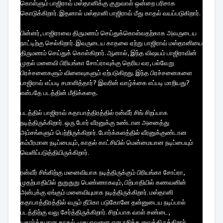
கொள்ளும் பாஜிராவ் மஸ்தானிக்கு குறுவாள் ஒன்றை பரிசாக
கொடுக்கிறார். இதனால் மஸ்தானி பாஜிராவ் மீது காதல் வயப்படுகிறார்.
பின்னர், பாஜிராவை திருமணம் செய்துக்கொள்வதற்காக அவருடைய
நாட்டிற்கு செல்கிறார். இவருடைய காதலை ஏற்று பாஜிராவ் மஸ்தானியை
திருமணம் செய்துக் கொள்கிறார். ஆனால், இந்த விஷயம் பாஜிராவின்
முதல் மனைவி பிரியங்கா சோப்ராவுக்கு தெரிய வர, பல்வேறு
பிரச்சனைகளும் விளைவுகளும் ஏற்படுகிறது. இந்த பிரச்சனைகளை
பாஜிராவ் எப்படி சமாளித்தார்? இவரின் வாழ்க்கை எப்படி மாறியது?
என்பதே படத்தின் மீதிக்கதை.
படத்தில் பாஜிராவ் கதாபாத்திரத்தில் ரன்வீர் சிங் சிறப்பாக
நடித்திருக்கிறார். ஒரு போர் வீரனுக்கு உண்டான அனைத்து
அம்சங்களும் பெற்றிருக்கிறார். போர்க்களத்தில் வீரனுக்குண்டான
கம்பீரமான நடிப்பையும், காதல் காட்சியில் மென்மையான நடிப்பையும்
வெளிப்படுத்தியிருக்கிறார்.
ரன்வீர் சிங்கிற்கு மனைவியாக நடித்திருக்கும் பிரியங்கா சோப்ரா,
முதற்பாதியில் துறுதுறு பெண்ணாகவும், பிற்பாதியில் கணவனின்
அன்புக்கு ஏங்கும் மனைவியுமாக நடித்திருக்கிறார். மஸ்தானி
கதாபாத்திரத்தில் வரும் தீபிகா படுகோனே தன்னுடைய நடிப்பால்
படத்திற்கு வலு சேர்த்திருக்கிறார். சிறப்பாக வாள் சண்டை,
யதார்த்தமான காதல் முகபாவனை என ரசிக்க வைத்திருக்கிறார்.