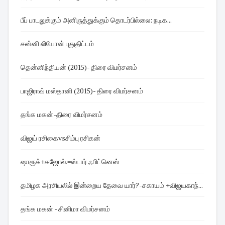
பீப் பாடலுக்கும் அனிருத்துக்கும் தொடர்பில்லை: நடிக...
சன்னி லியோன் புதுதிட்டம்
தென்னிந்தியன் (2015)- திரை விமர்சனம்
பாஜிராவ் மஸ்தானி (2015)- திரை விமர்சனம்
தங்க மகன்-திரை விமர்சனம்
விஜய் ரசிகைvsசிம்பு ரசிகன்
ஷாரூக்+கஜோல்.=ஸ்டார் ஃபிட்னெஸ்
தமிழக அரசியலில் இன்றைய தேவை யார்?-சகாயம் +விஜயகாந்...
தங்க மகன் - சினிமா விமர்சனம்