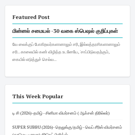
Featured Post
மின்னல் சமையல் -30 வகை ஸ்பெஷல் குறிப்புகள்
வே லைக்குப் போகிறவர்களானாலும் சரி, இல்லத்தரசிகளானாலும்
சரி... காலையில் கண் விழித்த உடனேயே, 'சாப்பிடுவதற்கும்,
கையில் எடுத்துச் செல்வ...
This Week Popular
டி சி (2026)-தமிழ் - சினிமா விமர்சனம் ( ஆக்சன் திரில்லர்)
SUPER SUBBU (2026)- தெலுங்கு/தமிழ் - வெப் சீரிஸ் விமர்சனம்
(காமெடி டிராமா) @நெட் பிளிக்ஸ்