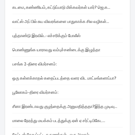
கடமை, கண்ணியம், கட்டுப்பாடு மிக்கவர்கள் யார்? ஜெ.க...
வாட்ஸ் அப்'பில் சுய விவரங்களை பாதுகாக்க சில வழிகள்...
புத்தாண்டு இரவில்..- எச்சரிக்கும் போலீஸ்
பொண்ணுங்க யாராவது வம்புச்சண்டைக்கு இழுத்தா
பசங்க 2-திரை விமர்சனம்:
ஒரு கள்ளக்காதல் கதைப்படத்தை வளர விட மாட்டீங்களாப்பா?
பூலோகம்-திரை விமர்சனம்:
சீனா இரண்டாவது குழந்தைக்கு அனுமதித்ததா?இந்த முடிவு...
மாலை நேரத்து மயக்கம் படத்துக்கு ஏன் ஏ சர்ட்டிபிகேட...
கேப்டன் கோபப்பட்ட தருணங்கள் - ஒரு அலசல்