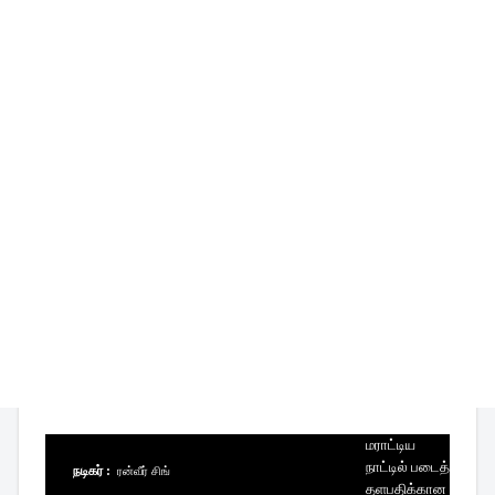
மராட்டிய
நாட்டில் படைத்
நடிகர் :
ரன்வீர் சிங்
தளபதிக்கான