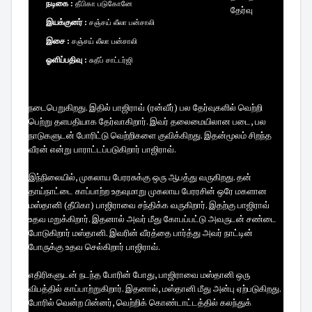
நடிகை :
தீபிகா படுகோனே
தேர்வு
இயக்குனர் :
சஞ்சய் லீலா பன்சாலி
இசை :
சஞ்சய் லீலா பன்சாலி
ஓளிப்பதிவு :
சுதீப் சாட்டர்ஜி
நடைபெறுகிறது. இதில் பாஜிராவ் (ரன்வீர்) பல தேர்வுகளில் வெற்றி
பெற்று தளபதியாக தேர்வாகிறார். இவர் தலைமையிலான படை, பல
நாடுகளுடன் போரிட்டு வெற்றிகளை குவிக்கிறது. இதன்மூலம் சிறந்த
வீரன் என்று பாராட்டப்படுகிறார் பாஜிராவ்.
இந்நிலையில், முகலாய பேரரசுக்கு ஒரு ஆபத்து வருகிறது. தன்
தாய்நாட்டை காப்பாற்ற உதவுமாறு முகலாய பேரரசின் ஒரே மகளான
மஸ்தானி (தீபிகா) பாஜிராவை சந்திக்க வருகிறார். இதற்கு பாஜிராவ்
உதவ மறுக்கிறார். இதனால் அவர் மீது கோபப்பட்டு அவருடன் சண்டை
போடுகிறார் மஸ்தானி. இவரின் வீரத்தை பார்த்து அவர் நாட்டின்
போருக்கு உதவ செல்கிறார் பாஜிராவ்.
எதிரிகளுடன் நடந்த போரின் போது, பாஜிராவை மஸ்தானி ஒரு
விபத்தில் காப்பாற்றுகிறார். இதனால், மஸ்தானி மீது அன்பு ஏற்படுகிறது.
போரில் வென்ற பின்னர், வெற்றிக் கொண்டாட்டத்தில் கலந்துக்