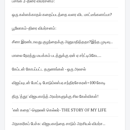
பசங்க 2-திரை விமர்சனம்:
ஒரு கள்ளக்காதல் கதைப்படத்தை வளர விட மாட்டீங்களாப்பா?
பூலோகம்-திரை விமர்சனம்:
சீனா இரண்டாவது குழந்தைக்கு அனுமதித்ததா?இந்த முடிவு...
மாலை நேரத்து மயக்கம் படத்துக்கு ஏன் ஏ சர்ட்டிபிகேட...
கேப்டன் கோபப்பட்ட தருணங்கள் - ஒரு அலசல்
விஜய்யுடன் போட்டி போடும்எஸ்.ஏ.சந்திரசேகரன்=100 கோடி
திரு 'த்தூ' விஜயகாந்த் அவர்களுக்கு சில கேள்விகள்!
‘என் கதை’-ஹெலன் கெல்லர்- THE STORY OF MY LIFE
அநாகரிகப் பேச்சு: விஜயகாந்தை சாடும் அரசியல் விமர்ச...