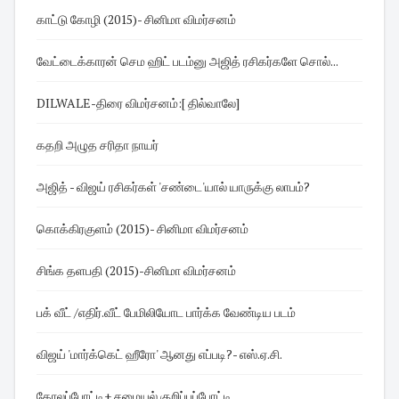
காட்டு கோழி (2015)- சினிமா விமர்சனம்
வேட்டைக்காரன் செம ஹிட் படம்னு அஜித் ரசிகர்களே சொல்...
DILWALE-திரை விமர்சனம்:[ தில்வாலே]
கதறி அழுத சரிதா நாயர்
அஜித் - விஜய் ரசிகர்கள் 'சண்டை'யால் யாருக்கு லாபம்?
கொக்கிரகுளம் (2015)- சினிமா விமர்சனம்
சிங்க தளபதி (2015)-சினிமா விமர்சனம்
பக் வீட் /எதிர்.வீட் பேமிலியோட பார்க்க வேண்டிய படம்
விஜய் 'மார்க்கெட் ஹீரோ' ஆனது எப்படி?- எஸ்.ஏ.சி.
கோலப்போட்டி+ சமையல் குறிப்புப்போட்டி