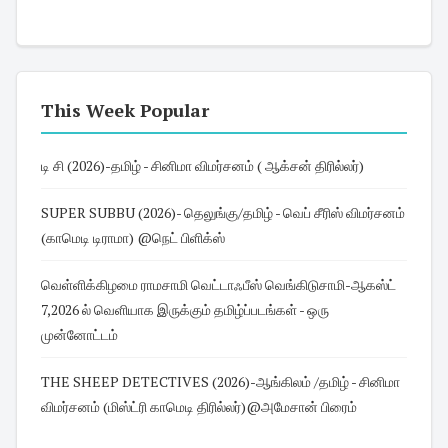
This Week Popular
டி சி (2026)-தமிழ் - சினிமா விமர்சனம் ( ஆக்சன் திரில்லர்)
SUPER SUBBU (2026)- தெலுங்கு/தமிழ் - வெப் சீரிஸ் விமர்சனம்
(காமெடி டிராமா) @நெட் பிளிக்ஸ்
வெள்ளிக்கிழமை ராமசாமி வெட்டாஃபீஸ் வெங்கிடுசாமி-ஆகஸ்ட்
7,2026 ல் வெளியாக இருக்கும் தமிழ்ப்படங்கள் - ஒரு
முன்னோட்டம்
THE SHEEP DETECTIVES (2026)-ஆங்கிலம் /தமிழ் - சினிமா
விமர்சனம் (மிஸ்ட்ரி காமெடி திரில்லர்)@அமேசான் பிரைம்