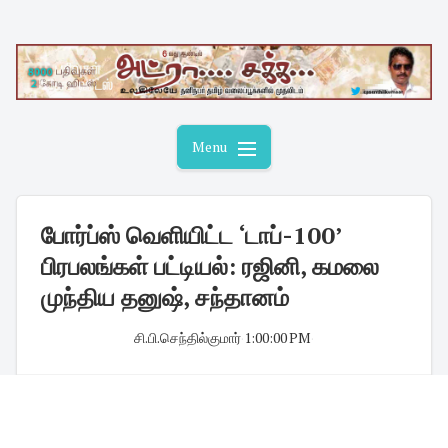
Skip
to
content
Menu
போர்ப்ஸ் வெளியிட்ட ‘டாப்-100’
பிரபலங்கள் பட்டியல்: ரஜினி, கமலை
முந்திய தனுஷ், சந்தானம்
சி.பி.செந்தில்குமார்
·
1:00:00 PM
·