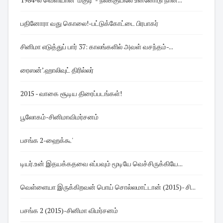
பதினோரா வது கொலை!-பட்டுக்கோட்டை பிரபாகர்
சினிமா எடுத்துப் பார் 37: காலங்களில் அவள் வசந்தம்-...
ரைஸன்’.ஹாலிவுட் திரில்லர்
2015 - வாகை சூடிய திரைப்படங்கள்!
பூலோகம்-சினிமாவிமர்சனம்
பசங்க 2-ஹைக்கூ'
டியர்.உன் இதயக்கதவை எப்பவும் மூடியே வெச்சிருக்கியே...
வெள்ளையா இருக்கிறவன் பொய் சொல்லமாட்டான் (2015)- சி...
பசங்க 2 (2015)-சினிமா விமர்சனம்