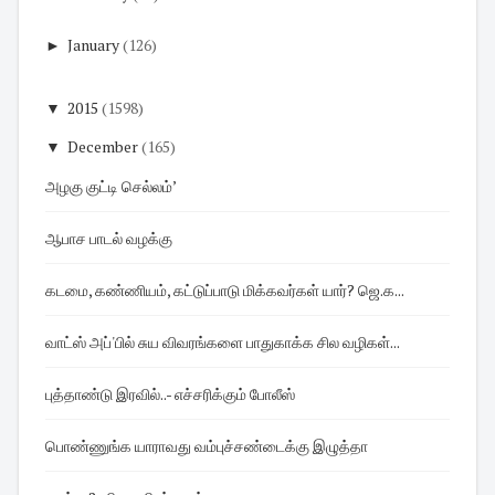
►
January
(126)
▼
2015
(1598)
▼
December
(165)
அழகு குட்டி செல்லம்’
ஆபாச பாடல் வழக்கு
கடமை, கண்ணியம், கட்டுப்பாடு மிக்கவர்கள் யார்? ஜெ.க...
வாட்ஸ் அப்'பில் சுய விவரங்களை பாதுகாக்க சில வழிகள்...
புத்தாண்டு இரவில்..- எச்சரிக்கும் போலீஸ்
பொண்ணுங்க யாராவது வம்புச்சண்டைக்கு இழுத்தா