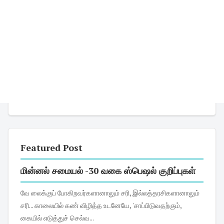
Featured Post
மின்னல் சமையல் -30 வகை ஸ்பெஷல் குறிப்புகள்
வே லைக்குப் போகிறவர்களானாலும் சரி, இல்லத்தரசிகளானாலும்
சரி... காலையில் கண் விழித்த உடனேயே, 'சாப்பிடுவதற்கும்,
கையில் எடுத்துச் செல்வ...