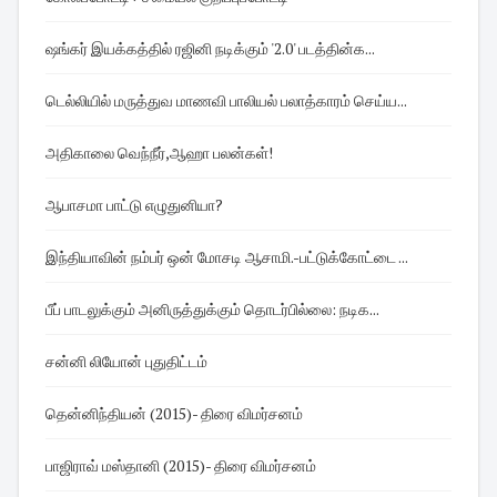
ஷங்கர் இயக்கத்தில் ரஜினி நடிக்கும் '2.0' படத்தின்க...
டெல்லியில் மருத்துவ மாணவி பாலியல் பலாத்காரம் செய்ய...
அதிகாலை வெந்நீர்,ஆஹா பலன்கள்!
ஆபாசமா பாட்டு எழுதுனியா?
இந்தியாவின் நம்பர் ஒன் மோசடி ஆசாமி.-பட்டுக்கோட்டை ...
பீப் பாடலுக்கும் அனிருத்துக்கும் தொடர்பில்லை: நடிக...
சன்னி லியோன் புதுதிட்டம்
தென்னிந்தியன் (2015)- திரை விமர்சனம்
பாஜிராவ் மஸ்தானி (2015)- திரை விமர்சனம்