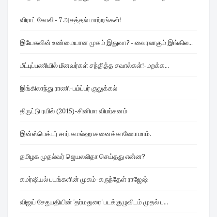
விராட் கோலி - 7 அசத்தல் மாற்றங்கள்!
இயேசுவின் உண்மையான முகம் இதுவா? - வைரலாகும் இங்கில...
மீட்புப்பணியில் மீனவர்கள் சந்தித்த சவால்கள்!-மறக்க...
இங்கிலாந்து ராணி-பம்ப்பர் குலுக்கல்
திருட்டு ரயில் (2015)-சினிமா விமர்சனம்
இன்ஸ்பெக்டர் சார்.கமல்ஹாசனைக்காணோமாம்.
தமிழக முதல்வர் ஜெயலலிதா செய்தது என்ன?
கமர்ஷியல் படங்களின் முகம்-கருந்தேள் ராஜேஷ்
விஜய் சேதுபதியின் 'தர்மதுரை' படக்குழுவிடம் முதல் ப...