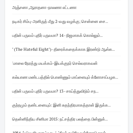
அஞ்சனா ,ஆராதனா-நாலணா எட்டணா
நடிகர் சிம்பு-அனிருத் மீது 2-வது வழக்கு; சென்னை சை...
பதின் பருவம் புதிர் பருவமா? 14 - நிஜமாகக் கொல்லும்...
’ (The Hateful Eight’)- திரைக்கதைக்காக இரண்டு ஆஸ்க...
'மாலை நேரத்து மயக்கம்-இயக்குநர் செல்வராகவன்
கல்யாண மண்டபத்தில் பொண்ணும் மாப்ளையும் க்ளோசாப்பழக...
பதின் பருவம் புதிர் பருவமா? 13 - சாய்த்துவிடும் சந...
குற்றமும் தண்டனையும்: இனி சுதந்திரமாகத்தான் இருக்க...
தென்னிந்திய சினிமா 2015: நட்சத்திர பலத்தை பின்னுக்...
1984-ல் வெளியான ‘மகுடி’ -‘நீலக்குயிலே உன்னோடு நான்...