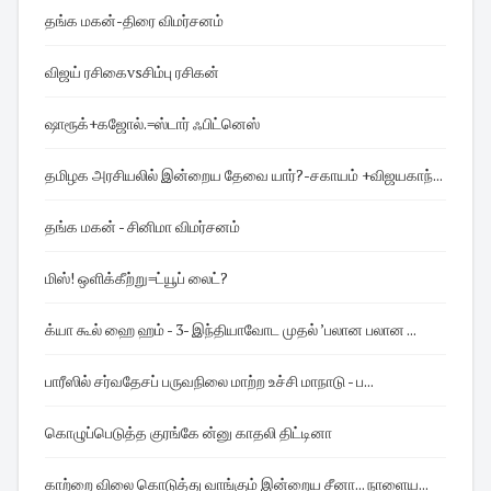
தங்க மகன்-திரை விமர்சனம்
விஜய் ரசிகைvsசிம்பு ரசிகன்
ஷாரூக்+கஜோல்.=ஸ்டார் ஃபிட்னெஸ்
தமிழக அரசியலில் இன்றைய தேவை யார்?-சகாயம் +விஜயகாந்...
தங்க மகன் - சினிமா விமர்சனம்
மிஸ்! ஒளிக்கீற்று=ட்யூப் லைட்?
க்யா கூல் ஹை ஹம் - 3- இந்தியாவோட முதல் ’பலான பலான ...
பாரீஸில் சர்வதேசப் பருவநிலை மாற்ற உச்சி மாநாடு - ப...
கொழுப்பெடுத்த குரங்கே ன்னு காதலி திட்டினா
காற்றை விலை கொடுத்து வாங்கும் இன்றைய சீனா... நாளைய...