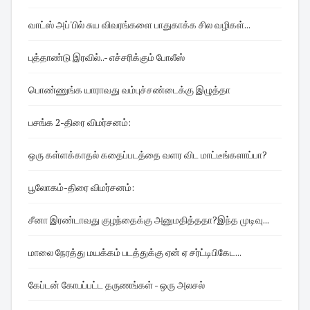
வாட்ஸ் அப்'பில் சுய விவரங்களை பாதுகாக்க சில வழிகள்...
புத்தாண்டு இரவில்..- எச்சரிக்கும் போலீஸ்
பொண்ணுங்க யாராவது வம்புச்சண்டைக்கு இழுத்தா
பசங்க 2-திரை விமர்சனம்:
ஒரு கள்ளக்காதல் கதைப்படத்தை வளர விட மாட்டீங்களாப்பா?
பூலோகம்-திரை விமர்சனம்:
சீனா இரண்டாவது குழந்தைக்கு அனுமதித்ததா?இந்த முடிவு...
மாலை நேரத்து மயக்கம் படத்துக்கு ஏன் ஏ சர்ட்டிபிகேட...
கேப்டன் கோபப்பட்ட தருணங்கள் - ஒரு அலசல்