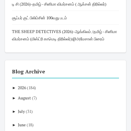
டி சி (2026)-தமிழ் - சினிமா விமர்சனம் ( ஆக்சன் திரில்லர்)
சூப்பர் குட் பிலிம்சின் 100வது படம்
THE SHEEP DETECTIVES (2026)-ஆங்கிலம் /தமிழ் - சினிமா
விமர்சனம் (மிஸ்ட்ரி காமெடி திரில்லர்)@அமேசான் பிரைம்
Blog Archive
►
2026
(184)
►
August
(7)
►
July
(31)
►
June
(18)