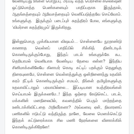
வேண்டியது உங்கள் பொறுப்பு. அப்படி வந்த பெர்சனல் கலெக்‌ஷன்
ஒட்டுமொத்த பெண்களையும் பாதிப்பதாக இருந்தால்,
ஆதங்கத்தையும் ஆவேசத்தையும் வெளிப்படுத்தவே செய்வோம்.
உங்களுக்கு இருக்கும் படைப்புச் சுதந்திரம் போல, எங்களுக்கு
‘விமர்சன சுதந்திரமும்’ இருக்கிறது.
இன்னுமொரு முக்கியமான விஷயம்... சென்னையே நூறாண்டு
காணாத வெள்ளப் பாதிப்பில் சிக்கித் திண்டாடிக்
கொண்டிருக்கும்போது, இந்தப் பாடல் உங்களுக்கே கூட
தெரியாமல் வெளியாக வேண்டிய தேவை என்ன? இந்திய
சினிமாக்களிலேயே கிளாமர் கொடி கட்டிப் பறக்கும் தெலுங்கு
திரையுலகமே, சென்னை வெள்ளத்துக்கு ஒன்றிணைந்து உதவிக்
கரம் நீட்டிக் கொண்டிருக்கும் சமயம், நீங்கள் தமிழர்களுக்கு
உதவாவிட்டாலும் பரவாயில்லை... இப்படியான உபத்திரவங்கள்
செய்யாமல் இருக்கலாமே..! இந்த ஒற்றை கேடுகெட்ட பாடல்,
மக்களின் மனநிலையில், கவனத்தில் பெரும் மாற்றத்தை
உண்டாக்கிவிட்டதை அறிவீர்களா? அவ்வளவு ஏன், நிவாரணப்
பணிகளில் ஈடுபட்டு வந்திருந்த நானே, வேலை மெனக்கெட்டு
இந்தக் கட்டுரைக்காக சில மணி நேரங்களை வீணாக்கிக்
கொண்டிருக்கிறேனே!