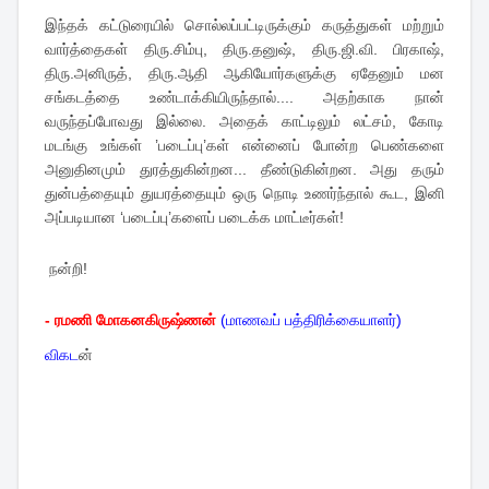
இந்தக் கட்டுரையில் சொல்லப்பட்டிருக்கும் கருத்துகள் மற்றும்
வார்த்தைகள் திரு.சிம்பு, திரு.தனுஷ், திரு.ஜி.வி. பிரகாஷ்,
திரு.அனிருத், திரு.ஆதி ஆகியோர்களுக்கு ஏதேனும் மன
சங்கடத்தை உண்டாக்கியிருந்தால்.... அதற்காக நான்
வருந்தப்போவது இல்லை. அதைக் காட்டிலும் லட்சம், கோடி
மடங்கு உங்கள் ’படைப்பு’கள் என்னைப் போன்ற பெண்களை
அனுதினமும் துரத்துகின்றன... தீண்டுகின்றன. அது தரும்
துன்பத்தையும் துயரத்தையும் ஒரு நொடி உணர்ந்தால் கூட, இனி
அப்படியான ‘படைப்பு’களைப் படைக்க மாட்டீர்கள்!
நன்றி!
- ரமணி மோகனகிருஷ்ணன்
(மாணவப் பத்திரிக்கையாளர்
)
விகட
ன்