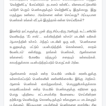
‘வெர்ஜினிட்டி’ போய்விடும். தடகளம் உள்ளிட்ட‌ விளையாட்டுகளில்
பயிற்சி பெறும் பெண்களுக்கும் வெர்ஜினிட்டி இருக்காது. இது
மருத்துவ உண்மை. அவர்களை என்ன செய்வது? அப்படியான
பெண்கள் உங்கள் வீட்டில் இருந்தால் என்ன செய்வீர்கள்?
இரண்டு நாட்களுக்கு முன் திரு.சிம்பு-திரு.அனிருத் கூட்டணியில்
வெளிவந்த ’பீப் சாங்’... வக்கிரத்தின் உச்சம்! பாடலின் வரிகள்
ஆபாசத்தின் உச்சம். அந்தப் பாடலின் ஒரு வரி, 'பெண்களை
உடலுறவுக்கு மட்டும் பயன்படுத்திக் கொள்ளலாம், காதல்
வேண்டாம்' என்கிறது. நாங்கள் பெண்கள், ஆண்களான‌
உங்களைப் போலவே ரத்தமும் சதையும் உள்ளவர்கள்.
காமத்துக்காக பயன்படுத்தப்படும் பொருட்கள் அல்ல.
ஆண்களால் காதல் என்ற பெயரில் பாலியல் சுரண்டலுக்கு
உள்ளாக்கப்படும் பெண்களின் எண்ணிக்கையே இங்கு அதிகம்.
ஆனால் பெண்கள் ஏமாற்றுவார்கள், பொழுதுபோக்குக்காக
காதலிப்பவர்கள் என்ற பெயரில் பெண்களுக்கு எதிரான ஒரு
பொது புத்தியை கட்டமைக்கிற வேலையை செய்கின்றன
தற்போது வெளிவந்து கொண்டிருக்கும் உங்களுடைய பாடல்களும்
படங்களும். இப்படியான முயற்சிகள் பெண்களை ஏமாற்றிய சில