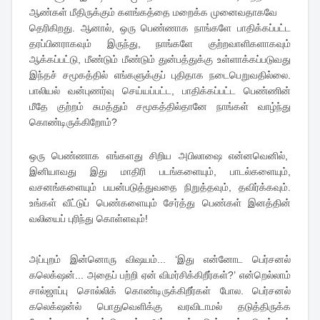
ஆண்கள் மீதிருக்கும் களங்கத்தை மறைக்க முனைவதாகவே
தெரிகிறது. ஆனால், ஒரு பெண்ணாக நாங்களே பாதிக்கப்பட்ட
தரப்பினராகவும் இருந்து, நாங்களே குற்றவாளிகளாகவும்
ஆக்கப்பட்டு, மீண்டும் மீண்டும் துன்பத்துக்கு உள்ளாக்கப்படுவது
இந்தச் சமூகத்தில் எங்களுக்குப் புதிதாக நடைபெறுவதில்லை.
பாலியல் வன்புணர்வு செய்யப்பட்ட, பாதிக்கப்பட்ட பெண்ணின்
மீதே குற்றம் சுமத்தும் சமூகத்தில்தானே நாங்கள் வாழ்ந்து
கொண்டிருக்கிறோம்?
ஒரு பெண்ணாக எங்களது சிறிய அபிலாஷை என்னவெனில்,
இனியாவது இது மாதிரி படங்களையும், பாடல்களையும்,
வசனங்களையும் பயன்படுத்துவதை நிறுத்தவும், தவிர்க்கவும்.
உங்கள் வீட்டுப் பெண்களையும் சேர்த்து பெண்கள் இனத்தின்
வலியைப் புரிந்து கொள்ளவும்!
அப்புறம் இன்னொரு விஷயம்... ‘இது என்னோட பெர்சனல்
கலெக்‌ஷன்... அதைப் பற்றி ஏன் விமர்சிக்கிறீர்கள்?’ என்றெல்லாம்
சால்ஜாப்பு சொல்லிக் கொண்டிருக்கிறீர்கள் போல. பெர்சனல்
கலெக்‌ஷன்ல் பொதுவெளிக்கு வரவிடாமல் தடுத்திருக்க