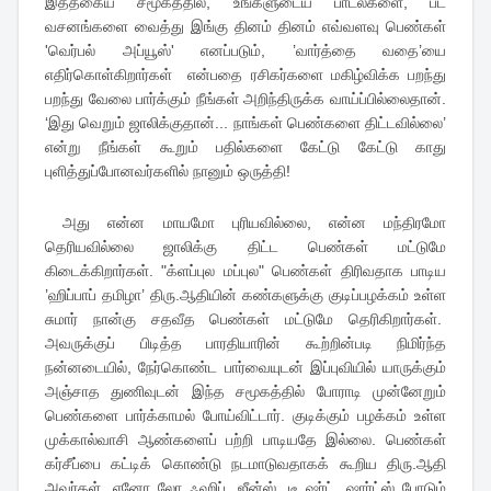
இத்தகைய சமூகத்தில், உங்களுடைய பாடல்களை, பட
வசனங்களை வைத்து இங்கு தினம் தினம் எவ்வளவு பெண்கள்
'வெர்பல் அப்யூஸ்' எனப்படும், ’வார்த்தை வதை’யை
எதிர்கொள்கிறார்கள் என்பதை ரசிகர்களை மகிழ்விக்க பறந்து
பறந்து வேலை பார்க்கும் நீங்கள் அறிந்திருக்க வாய்ப்பில்லைதான்.
‘இது வெறும் ஜாலிக்குதான்... நாங்கள் பெண்களை திட்டவில்லை’
என்று நீங்கள் கூறும் பதில்களை கேட்டு கேட்டு காது
புளித்துப்போனவர்களில் நானும் ஒருத்தி!
அது என்ன மாயமோ புரியவில்லை, என்ன மந்திரமோ
தெரியவில்லை ஜாலிக்கு திட்ட பெண்கள் மட்டுமே
கிடைக்கிறார்கள். "க்ளப்புல மப்புல" பெண்கள் திரிவதாக பாடிய
’ஹிப்பாப் தமிழா’ திரு.ஆதியின் கண்களுக்கு குடிப்பழக்கம் உள்ள
சுமார் நான்கு சதவீத பெண்கள் மட்டுமே தெரிகிறார்கள்.
அவருக்குப் பிடித்த பாரதியாரின் கூற்றின்படி நிமிர்ந்த
நன்னடையில், நேர்கொண்ட பார்வையுடன் இப்புவியில் யாருக்கும்
அஞ்சாத துணிவுடன் இந்த சமூகத்தில் போராடி முன்னேறும்
பெண்களை பார்க்காமல் போய்விட்டார். குடிக்கும் பழக்கம் உள்ள
முக்கால்வாசி ஆண்களைப் பற்றி பாடியதே இல்லை. பெண்கள்
கர்சீப்பை கட்டிக் கொண்டு நடமாடுவதாகக் கூறிய திரு.ஆதி
அவர்கள், ஏனோ லோ ஃஹிப், ஜீன்ஸ், டீ ஷர்ட், ஷார்ட்ஸ் போடும்