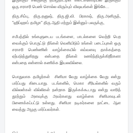
இருக்கும் சிலருக்கு தமிழ்நாட்டின் கடைக்கோடியில் இருக்கும்
ஒரு சராசரி பெண் சொல்ல விரும்பும் விஷயங்கள் இங்கே...
திரு.சிம்பு, திரு.தனுஷ், திரு.ஜி.வி. பிரகாஷ், திரு.அனிருத்,
"ஹிப்ஹாப் தமிழா" திரு.ஆதி மற்றும் இன்னும் பலருக்கு,
சமீபத்தில் உங்களுடைய படங்களை, பாடல்களை வெற்றி பெற
வைக்கும் பொருட்டு நீங்கள் வெளியிடும் உங்கள் படைப்புகள் ஒரு
சராசரி பெண்ணின் வாழ்க்கையில் எவ்வளவு தாக்கத்தை
ஏற்படுத்துகிறது என்பதை நீங்கள் உணர்ந்திருக்கிறீர்களா
என்பதை என்னால் கணிக்க இயலவில்லை.
பொதுவாக தமிழர்கள் சினிமா வேறு வாழ்க்கை வேறு என்று
பார்ப்பது கிடையாது. படங்களில், மெகா சீரியல்களில் வரும்
வில்லன்கள் வில்லிகள் நன்றாக இருக்கக்கூடாது என்று வாரித்
தூற்றும் அளவுக்கு அவர்களது வாழ்க்கை சினிமாவுடன்
பிணைக்கப்பட்டு உள்ளது. சினிமா நடிகர்களை நாட்டை ஆள
வைத்து அழகு பார்ப்பவர்கள்.