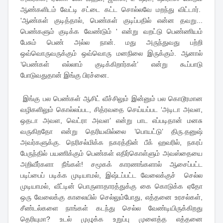
ஆண்களிடம் வேட்டி சட்டை கட்ட சொல்லவே மறந்து விட்டார்.
'ஆண்கள் குடித்தால், பெண்கள் குடிப்பதில் என்ன தவறு...
பெண்களும் குடிக்க வேண்டும் ' என்று வறட்டு பெண்ணியம்
பேசும் பெண் அல்ல நான். மது அருந்துவது பற்றி
ஒவ்வொருவருக்கும் ஒவ்வொரு மனநிலை இருக்கும். ஆனால்
‘பெண்கள் எல்லாம் குடிக்கிறார்கள்’ என்று கூப்பாடு
போடுவதுதான் இங்கு பிரச்னை.
இங்கு பல பெண்கள் ஆசிட் வீச்சிலும் இன்னும் பல கொடூரமான
வழிகளிலும் கொல்லப்பட, சித்ரவதை செய்யப்பட ‘அடிடா அவள,
ஒதடா அவள, வெட்ரா அவள’ என்று பாட எப்படிதான் மனசு
வருகிறதோ என்று தெரியவில்லை ’பொயட்டு’ திரு.தனுஷ்
அவர்களுக்கு. நெரிசல்மிக்க நகரத்தின் பீக் ஹவரில், நகரப்
பேருந்தில் பயணிக்கும் பெண்கள் எதிர்கொள்ளும் அவஸ்தையை
அறிவீர்களா நீங்கள்! சமூகக் காரணங்களால் ஆசைப்பட்ட
படிப்பைப் படிக்க முடியாமல், இஷ்டப்பட்ட வேலைக்குச் செல்ல
முடியாமல், வீட்டின் பொருளாதாரத்துக்கு கை கொடுக்க ஏதோ
ஒரு வேலைக்கு காலையில் செல்லும்போது, எத்தனை உரசல்கள்,
சீண்டல்களை நாங்கள் கடந்து செல்ல வேண்டியிருக்கிறது
தெரியுமா? உடல் முழுக்க உறுப்பு முளைத்த எத்தனை