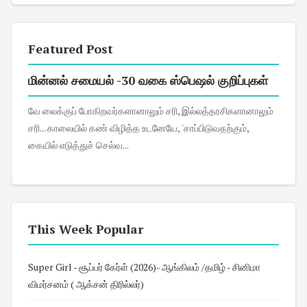
Featured Post
மின்னல் சமையல் -30 வகை ஸ்பெஷல் குறிப்புகள்
வே லைக்குப் போகிறவர்களானாலும் சரி, இல்லத்தரசிகளானாலும்
சரி... காலையில் கண் விழித்த உடனேயே, 'சாப்பிடுவதற்கும்,
கையில் எடுத்துச் செல்வ...
This Week Popular
Super Girl - சூப்பர் கேர்ள் (2026)- ஆங்கிலம் /தமிழ் - சினிமா
விமர்சனம் ( ஆக்சன் திரில்லர்)