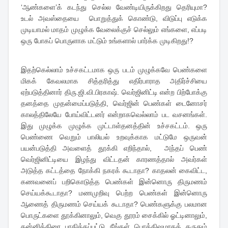
‘ஆண்களை’க் கடந்து செல்ல வேண்டியிருக்கிறது தெரியுமா?
உடல் அவஸ்தையை பொறுத்துக் கொண்டு, விடுப்பு எடுக்க
முடியாமல் மாதம் முழுக்க வேலைக்குச் செல்லும் எங்களை, எப்படி
ஒரு போகப் பொருளாக மட்டும் உங்களால் பார்க்க முடிகிறது!?
இதற்கெல்லாம் உச்சகட்டமாக ஒரு படம் முழுக்கவே பெண்களை
மிகக் கேவலமாக சித்தரித்து எதிர்பாராத அதிர்ச்சியை
ஏற்படுத்தினார் திரு.ஜி.வி.பிரகாஷ். வெர்ஜினிட்டி என்ற பிற்போக்கு
தனத்தை முதன்மைப்படுத்தி, வெர்ஜின் பெண்கள் டைனோசர்
காலத்திலேயே போய்விட்டனர் என்றாகவெல்லாம் பட வசனங்கள்.
இது முழுக்க முழுக்க முட்டாள்தனத்தின் உச்சகட்டம். ஒரு
பெண்ணை வெறும் பாலியல் உறவுக்காக மட்டுமே ஒருவன்
பயன்படுத்தி அவளைத் தூக்கி எறிந்தால், அந்தப் பெண்
வெர்ஜினிட்டியை இழந்து விட்டதன் காரணத்தால் அவர்கள்
அடுத்த கட்டத்தை நோக்கி நகரக் கூடாதா? காதலன் கைவிட்ட,
கணவனைப் பறிகொடுத்த பெண்கள் இன்னொரு திருமணம்
செய்யக்கூடாதா? மணமுறிவு பெற்ற பெண்கள் இன்னொரு
ஆணைத் திருமணம் செய்யக் கூடாதா? பெண்களுக்கு பலமான
பொருட்களை தூக்கினாலும், வெகு தூரம் சைக்கில் ஓட்டினாலும்,
கன்னித்திரை பாதிக்கப்பட்டு நீங்கள் பொக்கிஷமாகக் கருதும்