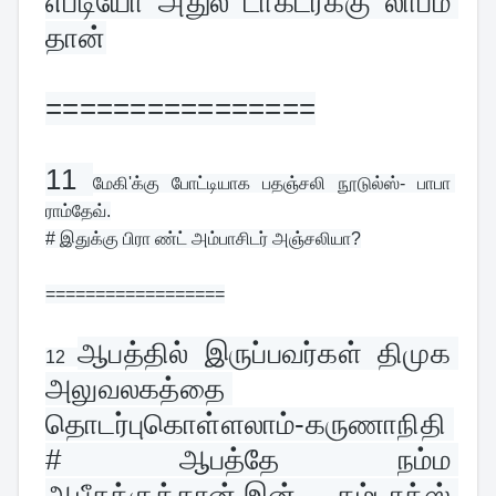
எப்டியோ அதுல டாக்டர்க்கு லாபம் 
தான்
================
11 
மேகி'க்கு போட்டியாக பதஞ்சலி நூடுல்ஸ்- பாபா 
ராம்தேவ்.
# இதுக்கு பிரா ண்ட் அம்பாசிடர் அஞ்சலியா?
==================
ஆபத்தில் இருப்பவர்கள் திமுக 
12 
அலுவலகத்தை 
தொடர்புகொள்ளலாம்-கருணாநிதி 
# ஆபத்தே நம்ம 
ஆபீசுக்குத்தான்.இன் கம்டாக்ஸ் 