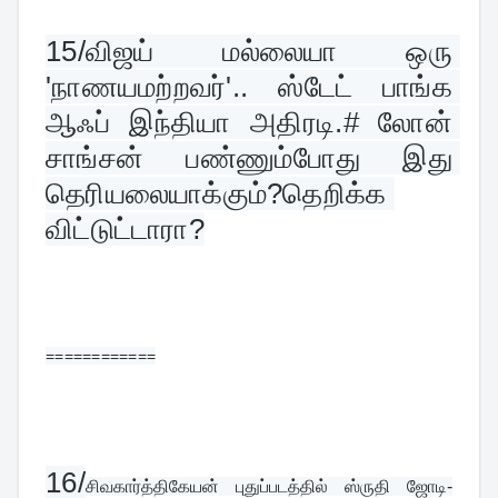
15/
விஜய் மல்லையா ஒரு 
'நாணயமற்றவர்'.. ஸ்டேட் பாங்க 
ஆஃப் இந்தியா அதிரடி.# லோன் 
சாங்சன் பண்ணும்போது இது 
தெரியலையாக்கும்?தெறிக்க 
விட்டுட்டாரா?
============
16/
சிவகார்த்திகேயன் புதுப்படத்தில் ஸ்ருதி ஜோடி-