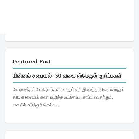
Featured Post
மின்னல் சமையல் -30 வகை ஸ்பெஷல் குறிப்புகள்
வே லைக்குப் போகிறவர்களானாலும் சரி, இல்லத்தரசிகளானாலும்
சரி... காலையில் கண் விழித்த உடனேயே, 'சாப்பிடுவதற்கும்,
கையில் எடுத்துச் செல்வ...