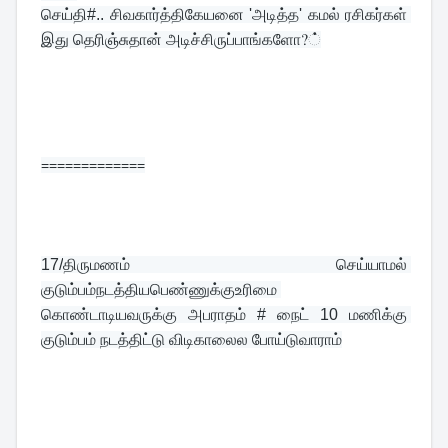
செய்தி#.. சிவகார்த்திகேயனை 'அடித்த' கமல் ரசிகர்கள் 
இது தெரிஞ்சுதான் அடிச்சிருப்பாங்களோ?்
=============
17/
திருமணம் செய்யாமல் 
குடும்பம்நடத்தியபெண்ணுக்குஉரிமை 
கொண்டாடியவருக்கு அபராதம் # நைட் 10 மணிக்கு 
குடும்பம் நடத்திட்டு விடிகாலைல போய்டுவாராம்