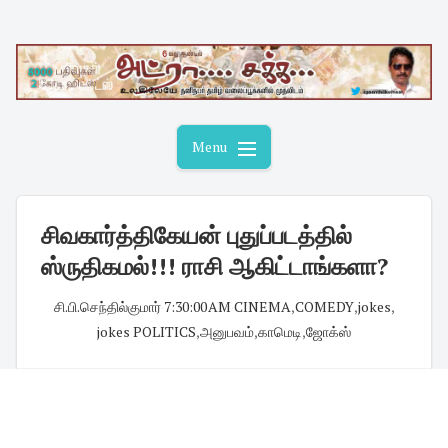
Skip
to
content
Menu
சிவகார்த்திகேயன் புதுப்படத்தில்
ஸ்ருதிகமல்!!! ராசி ஆகிட்டாங்களா?
சி.பி.செந்தில்குமார்
·
7:30:00 AM
·
CINEMA
,
COMEDY
,
jokes
,
jokes POLITICS
,
அனுபவம்
,
காமெடி
,
ஜோக்ஸ்