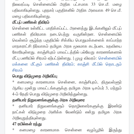
நிலவரப்படி சென்னையில் அதிக பட்சமாக 33 செ.மீ. மழை
பதிவாகியுள்ளது. புறநகர் பகுதிகளில் அதிக அளவாக 49 செ.மீ.
மழை பதிவாகியுள்ளது.
மீட்புப் பணிகள் தீவிரம்
சென்னை உள்ளிட்ட பாதிக்கப்பட்ட அனைத்து இடங்களிலும் மீட்புப்
பணிகள் தீவிரமாக நடைபெற்று வருகின்றன. சென்னையில்
வெள்ளம் சூழ்ந்த பகுதியில் சிக்கிய பொதுமக்களைக் காப்பாற்ற
மாநகராட்சி நிர்வாகம் தமிழக அரசு மூலமாக கடற்படை உதவியை
கோரியுள்ளது. காஞ்சிபுரம் மாவட்டத்தில் பல்வேறு காரணங்களால்
மீட்பு பணியில் சிரமம் ஏற்பட்டுள்ளது. | முழு விவரம்:
சென்னையில்
மக்களை மீட்கும் பணிகள் தீவிரம்; காஞ்சி மீட்பில் தொடரும்
சிரமம்
பொது விடுமுறை அறிவிப்பு
* கனமழை காரணமாக சென்னை, காஞ்சிபுரம், திருவள்ளூர்
ஆகிய மூன்று மாவட்டங்களுக்கு தமிழக அரசு டிசம்பர் 3, மற்றும்
4-ம் தேதி பொது விடுமுறை அறிவித்துள்ளது.
தனியார் நிறுவனங்களுக்கு அரசு அறிவுரை
* தனியார் நிறுவனங்களும் தொழிலாளர்களுக்கு இரண்டு
நாட்கள் விடுமுறை அளிக்க வேண்டும் என்று தமிழக அரசு
அறிவுறுத்தியுள்ளது.
47 ரயில்கள் ரத்து
* கனமழை காரணமாக சென்னை எழும்பூரில் இருந்து