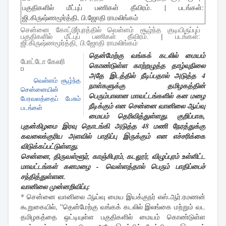
சென்னை கோட்டூர்புரத்தில் வெள்ளம் சூழ்ந்த குடியிருப்புப்
பகுதிகளில் மீட்புப் பணிகள் தீவிரம். | படங்கள்:
ஜி.கிருஷ்ணமூர்த்தி, பி.ஜோதி ராமலிங்கம்
தென்மேற்கு வங்கக் கடலில் மையம்
போட்டோ கேலரி
கொண்டுள்ள காற்றழுத்த தாழ்வுநிலை
அதே இடத்தில் நீடிப்பதால் அடுத்த 4
வெள்ளம் சூழ்ந்த
நாள்களுக்கு தமிழகத்தின்
சென்னையின்
பெரும்பாலான மாவட்டங்களில் கன மழை
பேரவலத்தைப் பேசும்
நீடிக்கும் என சென்னை வானிலை ஆய்வு
படங்கள்
மையம் தெரிவித்துள்ளது. குறிப்பாக,
புதன்கிழமை இரவு தொடங்கி அடுத்த 48 மணி நேரத்துக்கு
கவலைக்குரிய அளவில் பாதிப்பு இருக்கும் என எச்சரிக்கை
விடுக்கப்பட்டுள்ளது.
சென்னை, திருவள்ளூர், காஞ்சிபுரம், கடலூர், விழுப்புரம் உள்ளிட்ட
மாவட்டங்கள் கனமழை - வெள்ளத்தால் பெரும் பாதிப்பைச்
சந்தித்துள்ளன.
வானிலை முன்னறிவிப்பு:
* சென்னை வானிலை ஆய்வு மைய இயக்குநர் எஸ்.ஆர்.ரமணன்
கூறுகையில், ''தென்மேற்கு வங்கக் கடலில் இலங்கை மற்றும் வட
தமிழகத்தை ஒட்டியுள்ள பகுதிகளில் மையம் கொண்டுள்ள