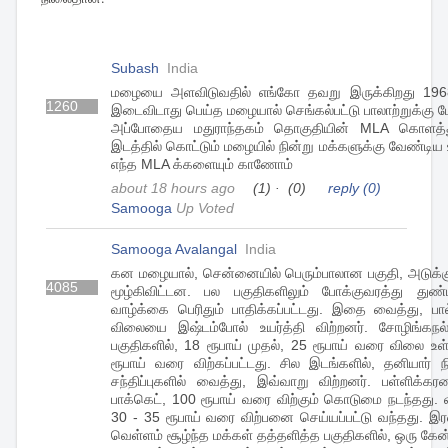
Subash
India
மழையை அளவிடுவதில் எங்கோ தவறு இருக்கிறது 1968
1260
இடைவிடாது பெய்த மழையால் செங்கல்பட்டு பாலாற்றுக்கு 
அப்போதைய மதுராந்தகம் தொகுதியின் MLA கொளத்த
இடத்தில் கொட்டும் மழையில் நின்று மக்களுக்கு வேண்ட
எந்த MLA க்களையும் காணோம்
about 18 hours ago
(1)
·
(0)
reply
(0)
Samooga
Up Voted
Samooga Avalangal
India
கன மழையால், சென்னையில் பெரும்பாலான பகுதி, அடுக்குமா
4085
மூழ்கிவிட்டன. பல பகுதிகளிலும் போக்குவரத்து துண்டி
வாழ்க்கை பெரிதும் பாதிக்கப்பட்டது. இதை வைத்து, பால
விலையை இஷ்டம்போல் உயர்த்தி விற்றனர். சோழிங்கநல்லு
பகுதிகளில், 18 ரூபாய் முதல், 25 ரூபாய் வரை விலை உள்
ரூபாய் வரை விற்கப்பட்டது. சில இடங்களில், தனியார
சந்திப்புகளில் வைத்து, இவ்வாறு விற்றனர். பள்ளிக்க
பாக்கெட், 100 ரூபாய் வரை விற்கும் கொடுமை நடந்தது. வழ
30 - 35 ரூபாய் வரை விற்பனை செய்யப்பட்டு வந்தது. 
வெள்ளம் சூழ்ந்த மக்கள் தத்தளித்த பகுதிகளில், ஒரு கேன்,