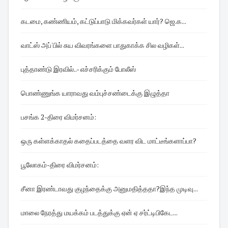
கடமை, கண்ணியம், கட்டுப்பாடு மிக்கவர்கள் யார்? ஜெ.க...
வாட்ஸ் அப்'பில் சுய விவரங்களை பாதுகாக்க சில வழிகள்...
புத்தாண்டு இரவில்..- எச்சரிக்கும் போலீஸ்
பொண்ணுங்க யாராவது வம்புச்சண்டைக்கு இழுத்தா
பசங்க 2-திரை விமர்சனம்:
ஒரு கள்ளக்காதல் கதைப்படத்தை வளர விட மாட்டீங்களாப்பா?
பூலோகம்-திரை விமர்சனம்:
சீனா இரண்டாவது குழந்தைக்கு அனுமதித்ததா?இந்த முடிவு...
மாலை நேரத்து மயக்கம் படத்துக்கு ஏன் ஏ சர்ட்டிபிகேட...