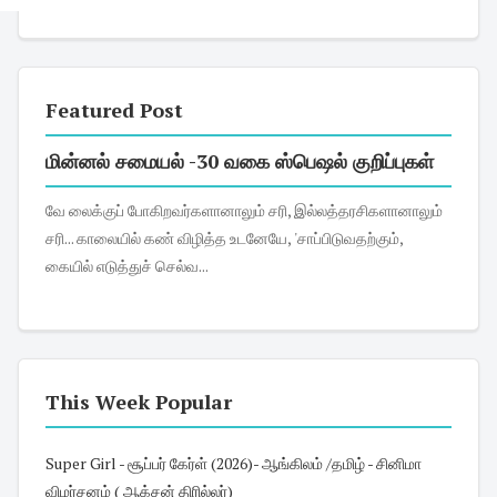
Featured Post
மின்னல் சமையல் -30 வகை ஸ்பெஷல் குறிப்புகள்
வே லைக்குப் போகிறவர்களானாலும் சரி, இல்லத்தரசிகளானாலும்
சரி... காலையில் கண் விழித்த உடனேயே, 'சாப்பிடுவதற்கும்,
கையில் எடுத்துச் செல்வ...
This Week Popular
Super Girl - சூப்பர் கேர்ள் (2026)- ஆங்கிலம் /தமிழ் - சினிமா
விமர்சனம் ( ஆக்சன் திரில்லர்)