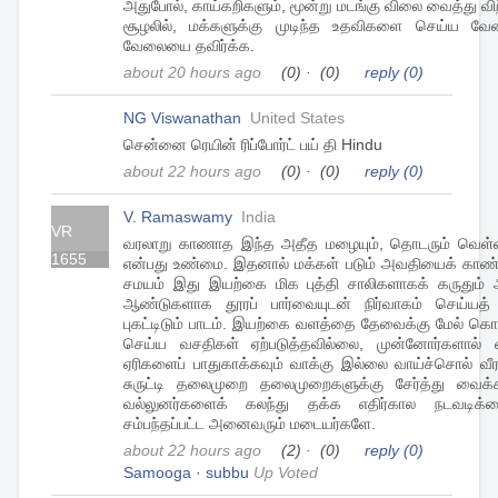
அதுபோல், காய்கறிகளும், மூன்று மடங்கு விலை வைத்து வி
சூழலில், மக்களுக்கு முடிந்த உதவிகளை செய்ய வேண்
வேலையை தவிர்க்க.
about 20 hours ago
(0)
·
(0)
reply
(0)
NG Viswanathan
United States
சென்னை ரெயின் ரிப்போர்ட் பய் தி Hindu
about 22 hours ago
(0)
·
(0)
reply
(0)
V. Ramaswamy
India
VR
வரலாறு காணாத இந்த அதீத மழையும், தொடரும் வெள்
1655
என்பது உண்மை. இதனால் மக்கள் படும் அவதியைக் காண்
சமயம் இது இயற்கை மிக புத்தி சாலிகளாகக் கருதும் 
ஆண்டுகளாக தூரப் பார்வையுடன் நிர்வாகம் செய்யத் த
புகட்டிடும் பாடம். இயற்கை வளத்தை தேவைக்கு மேல் கொட்ட
செய்ய வசதிகள் ஏற்படுத்தவில்லை, முன்னோர்களால் ஏற்
ஏரிகளைப் பாதுகாக்கவும் வாக்கு இல்லை வாய்ச்சொல் வீர
சுருட்டி தலைமுறை தலைமுறைகளுக்கு சேர்த்து வைக்
வல்லுனர்களைக் கலந்து தக்க எதிர்கால நடவடிக்கை
சம்பந்தப்பட்ட அனைவரும் மடையர்களே.
about 22 hours ago
(2)
·
(0)
reply
(0)
Samooga
·
subbu
Up Voted