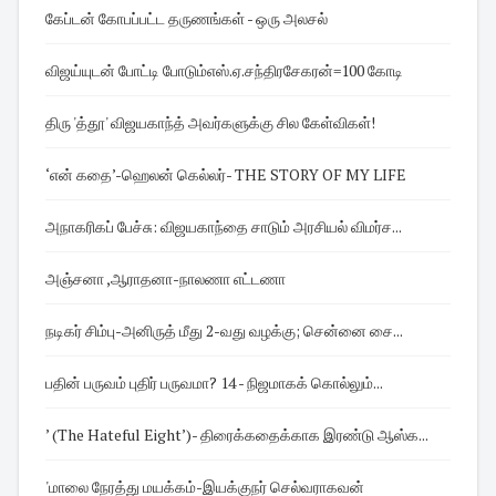
கேப்டன் கோபப்பட்ட தருணங்கள் - ஒரு அலசல்
விஜய்யுடன் போட்டி போடும்எஸ்.ஏ.சந்திரசேகரன்=100 கோடி
திரு 'த்தூ' விஜயகாந்த் அவர்களுக்கு சில கேள்விகள்!
‘என் கதை’-ஹெலன் கெல்லர்- THE STORY OF MY LIFE
அநாகரிகப் பேச்சு: விஜயகாந்தை சாடும் அரசியல் விமர்ச...
அஞ்சனா ,ஆராதனா-நாலணா எட்டணா
நடிகர் சிம்பு-அனிருத் மீது 2-வது வழக்கு; சென்னை சை...
பதின் பருவம் புதிர் பருவமா? 14 - நிஜமாகக் கொல்லும்...
’ (The Hateful Eight’)- திரைக்கதைக்காக இரண்டு ஆஸ்க...
'மாலை நேரத்து மயக்கம்-இயக்குநர் செல்வராகவன்