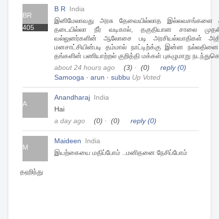
B R
India
BR
இனிமேலாவது அரசு தேவையில்லாத இல்லவசங்களை தவிர்
405
தடையில்லா நீர் வடிகால், தகுதியான சாலை முதல
வல்லுனர்களின் ஆலோசை படி அரசியல்வாதிகள் அதிக
மனசாட்சியின்படி தம்மால் நாட்டிற்க்கு இன்ன நல்லத
தங்களின் பணியாற்றல் குறித்தி மக்கள் புகழுமாறு நடந்த
about 24 hours ago
(3)
·
(0)
reply
(0)
Samooga
·
arun
·
subbu
Up Voted
Anandharaj
India
A
Hai
a day ago
(0)
·
(0)
reply
(0)
Maideen
India
M
இயற்கையை மதிப்போம் ..மனிதனை நேசிப்போம்
தஹிந்து