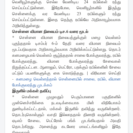
வெளியூர்களுக்கு செல்ல வேண்டிய 24 ரயில்கள் ரத்து
செய்யப்பட்டுள்ளன. இதேபோல, வெளியூர்களில் இருந்து
சென்னைக்கு வர வேண்டிய 23 ரயில்களும் ரத்து
செய்யப்பட்டுள்ளன. இதை தெற்கு ரயில்வே அதிகாரபூர்வமாக
அறிவித்துள்ளது.
சென்னை விமான நிலையம் டிச.6 வரை மூடல்
* சென்னை விமான நிலையத்துக்குள் மழை வெள்ளம்
புகுந்ததால் டிசம்பர் 6-ம் தேதி வரை விமான நிலையம்
மூடப்படுவதாக அதிகாரபூர்வமாக அறிவிக்கப்பட்டுள்ளது. தொடர்
கனமழையால் வெள்ளம் சூழ்ந்ததால் சாலை போக்குவரத்து, ரயில்
போக்குவரத்து, விமான போக்குவரத்து சேவைகள்
நிறுத்தப்பட்டன. ஆனாலும், மெட்ரோ, பறக்கும் ரயில்களின் சேவை
மட்டும் பயணிகளுக்கு கை கொடுத்தது. | விரிவான செய்தி
-
கனமழை வெள்ளத்தால் சென்னையில் சாலை, ரயில், விமான
போக்குவரத்து முடக்கம்
இருளில் மக்கள் தவிப்பு
* சென்னை முழுவதும் பெரும்பாலான பகுதிகளில்
முன்னெச்சரிக்கை நடவடிக்கையாக மின் விநியோகம்
துண்டிக்கப்பட்டதால், மக்கள் இருளில் தவித்து வருகின்றனர்.
தொடர்புகொள்ளும் வசதி இல்லாததால் திணறி வருகின்றனர்.
ஏடிஎம் சேவை, பெட்ரோல் பங்க் முடங்கியதால் அவதி
தொடர்கிறது. அனைத்து கடலோர மாவட்டங்களிலும் இதே
நிலைதான்.