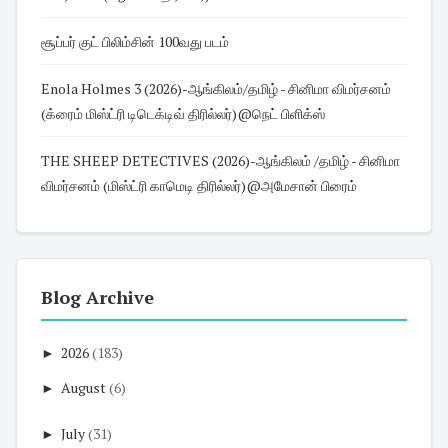
சூப்பர் குட் பிலிம்சின் 100வது படம்
Enola Holmes 3 (2026)-ஆங்கிலம்/தமிழ் - சினிமா விமர்சனம்
(க்ரைம் மிஸ்ட்ரி டிடெக்டிவ் திரில்லர்)@நெட் பிளிக்ஸ்
THE SHEEP DETECTIVES (2026)-ஆங்கிலம் /தமிழ் - சினிமா
விமர்சனம் (மிஸ்ட்ரி காமெடி திரில்லர்)@அமேசான் பிரைம்
Blog Archive
►
2026
(183)
►
August
(6)
►
July
(31)