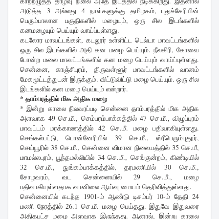
காற்றழுத்த தாழ்வு நிலை அதே இடத்தில் நீடிக்கிறது. இதனால்
அடுத்த 3 அல்லது 4 நாள்களுக்கு தமிழகம், புதுச்சேரியின்
பெரும்பாலான பகுதிகளில் மழையும், ஒரு சில இடங்களில்
கனமழையும் பெய்யும் வாய்ப்புள்ளது.
கடலோர மாவட்டங்கள், கடலூர் உள்ளிட்ட டெல்டா மாவட்டங்களில்
ஒரு சில இடங்களில் அதி கன மழை பெய்யும். நீலகிரி, கோவை
போன்ற மலை மாவட்டங்களில் கன மழை பெய்யும் வாய்ப்புள்ளது.
சென்னை, காஞ்சிபுரம், திருவள்ளூர் மாவட்டங்களில் வானம்
மேகமூட்டத்துடன் இருக்கும். விட்டுவிட்டு மழை பெய்யும். ஒரு சில
இடங்களில் கன மழை பெய்யும் என்றார்.
* தாம்பரத்தில் மிக அதிக மழை
* இன்று காலை நிலவரப்படி சென்னை தாம்பரத்தில் மிக அதிக
அளவாக 49 செ.மீ., செம்பரம்பாக்கத்தில் 47 செ.மீ., விழுப்புரம்
மாவட்டம் மரக்காணத்தில் 42 செ.மீ. மழை பதிவாகியுள்ளது.
செங்கல்பட்டு, பொன்னேரியில் 39 செ.மீ., ஸ்ரீபெரும்புதூர்,
செய்யூரில் 38 செ.மீ., சென்னை விமான நிலையத்தில் 35 செ.மீ,
மாமல்லபுரம், பூந்தமல்லியில் 34 செ.மீ., செங்குன்றம், கிண்டியில்
32 செ.மீ., நுங்கம்பாக்கத்தில், தரமணியில் 30 செ.மீ.,
சோழவரம், வட சென்னையில் 29 செ.மீ., மழை
பதிவாகியுள்ளதாக வானிலை ஆய்வு மையம் தெரிவித்துள்ளது.
சென்னையில் கடந்த 1901-ம் ஆண்டு டிசம்பர் 10-ம் தேதி 24
மணி நேரத்தில் 26.1 செ.மீ. மழை பெய்தது. இதுவே இதுவரை
அதிகபட்ச மழை அளவாக இருந்தது. ஆனால், இன்று காலை