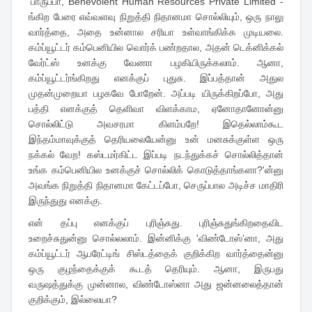
'பாருப்பா, Benevolent Human Resources Private Limited -
ங்கிற பேரை எவ்வளவு நிறுத்தி நிதானமா சொல்லியும், ஒரு நாலு
வார்த்தை, அதை உன்னால சரியா உள்வாங்கிக்க முடியலை.
கம்ப்யூட்டர் கம்பெனியில வொர்க் பண்றதால, அதன் டெக்னிக்கல்
வேர்ட்ஸ் உனக்கு வேணா பழகியிருக்கலாம். ஆனா,
கம்ப்யூட்டர்ங்கிறது எனக்குப் புதுசு. இப்பத்தான் அதுல
முதன்முறையா பழகவே போறேன். அப்படி யிருக்கிறப்போ, அது
பத்தி எனக்குத் தெளிவா விளக்காம, ஏனோதானோன்னு
சொல்லிட்டு அவசரமா கிளம்பறே! இதெல்லாம்கூட
இந்தம்மாவுக்குத் தெரியலையேன்னு உன் மனசுக்குள்ள ஒரு
நக்கல் வேற! கஸ்டமர்கிட்ட இப்படி நடந்துக்கச் சொல்லித்தான்
உங்க கம்பெனியில உனக்குச் சொல்லிக் கொடுத்தாங்களா?'ன்னு
அவங்க நிறுத்தி நிதானமா கேட்டப்போ, செருப்பால அடிச்ச மாதிரி
இருந்துது எனக்கு.
என் தப்பு எனக்குப் புரிஞ்சுது. புரிஞ்சுதுங்கிறதைவிட
உறைச்சுதுன்னு சொல்லலாம். இன்னிக்கு 'விண்டோஸ்’னா, அது
கம்ப்யூட்டர் ஆபரேட்டிங் சிஸ்டத்தைக் குறிக்கிற வார்த்தைன்னு
ஒரு குழந்தைக்குக் கூடத் தெரியும். ஆனா, இருபது
வருஷத்துக்கு முன்னால, விண்டோஸ்னா அது ஜன்னலைத்தான்
குறிக்கும், இல்லையா?