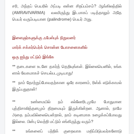
சரி, அந்தப் பெயரில் அப்படி என்ன சிறப்பம்சம்? ஆங்கிலத்தில்
(AMRAVIVARMA) வலமிருந்து இடமாகப் படித்தாலும் அதே
பெயர் வரும்படியான (palindrome) பெயர் அது.
இளைஞர்களுக்கு ஃபேஸ்புக் நிறுவனர்
மார்க் சக்கர்பெர்க் சொன்ன யோசனைகளில்
ஒரு ஐந்து மட்டும் இங்கே
** தடைகளை உடனே தகர்த் தெறியுங்கள். இல்லையெனில், உங்க
ளால் வேகமாகச் செயல்படமுடியாது!
** நாம் தோற்றுப்போவதற்கான ஒரே காரணம், ரிஸ்க் எடுக்காமல்
இருப்பதுதான்!
** உண்மையில் நம் எல்லோரிடமுமே போதுமான
புத்திசாலித்தனமும் திறமையும் இருக்கின்றன. ஆனால், நாமே
அதை நம்பவில்லையென்றால், நாம் கடினமாக உழைக்கப்போவது
இல்லை. பின்பு வெற்றி மட்டும் எங்கிருந்து வரும்?
** உங்களைப் பற்றிக் குறைவாக மதிப்பிடுபவர்களோடு