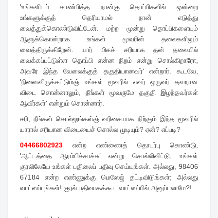
'உங்களிடம் காண்பித்த நான்கு தொப்பிகளில் ஒன்றை
உங்களுக்குத் தெரியாமல் நான் எடுத்து
வைத்துக்கொண்டுவிட்டேன். மற்ற மூன்று தொப்பிகளையும்
ஆளுக்கொன்றாக உங்கள் மூவரின் தலைகளிலும்
வைத்திருக்கிறேன். யார் மிகச் சரியாக தன் தலையில்
வைக்கப்பட்டுள்ள தொப்பி என்ன நிறம் என்று சொல்கிறாரோ,
அவரே இந்த வேலைக்குத் தகுதியானவர்' என்றார். கூடவே,
'நினைவிருக்கட்டும்ஞ் உங்கள் மூவரில் எவர் ஒருவர் தவறான
விடை சொன்னாலும், நீங்கள் மூவருமே தகுதி இழந்தவர்கள்
ஆவீர்கள்' என்றும் சொன்னார்.
சரி, நீங்கள் சொல்லுங்கள்ஞ் வரிசையாக நிற்கும் இந்த மூவரில்
யாரால் சரியான விடையைச் சொல்ல முடியும்? ஏன்? எப்படி?
04466802923
என்ற எண்ணைத் தொடர்பு கொண்டு,
'ஆட்டத்தை ஆரம்பிச்சாச்சு’ என்று சொல்லிவிட்டு, உங்கள்
குரலிலேயே உங்கள் பதிலைப் பதிவு செய்யுங்கள். அல்லது, 98406
67184 என்ற எண்ணுக்கு மெஸேஜ் தட்டிவிடுங்கள்; அல்லது
வாட்ஸப்புங்கள்! குரல் பதிவாகக்கூட வாட்ஸப்பில் அனுப்பலாமே
?!