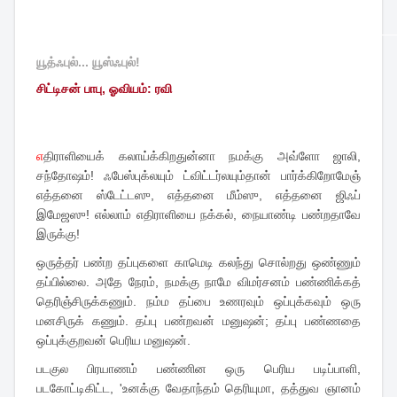
யூத்ஃபுல்... யூஸ்ஃபுல்!
சிட்டிசன் பாபு, ஓவியம்: ரவி
எ
திராளியைக் கலாய்க்கிறதுன்னா நமக்கு அவ்ளோ ஜாலி,
சந்தோஷம்! ஃபேஸ்புக்லயும் ட்விட்டர்லயும்தான் பார்க்கிறோமேஞ்
எத்தனை ஸ்டேட்டஸு, எத்தனை மீம்ஸு, எத்தனை ஜிஃப்
இமேஜஸு! எல்லாம் எதிராளியை நக்கல், நையாண்டி பண்றதாவே
இருக்கு!
ஒருத்தர் பண்ற தப்புகளை காமெடி கலந்து சொல்றது ஒண்ணும்
தப்பில்லை. அதே நேரம், நமக்கு நாமே விமர்சனம் பண்ணிக்கத்
தெரிஞ்சிருக்கணும். நம்ம தப்பை உணரவும் ஒப்புக்கவும் ஒரு
மனசிருக் கணும். தப்பு பண்றவன் மனுஷன்; தப்பு பண்ணதை
ஒப்புக்குறவன் பெரிய மனுஷன்.
படகுல பிரயாணம் பண்ணின ஒரு பெரிய படிப்பாளி,
படகோட்டிகிட்ட, 'உனக்கு வேதாந்தம் தெரியுமா, தத்துவ ஞானம்