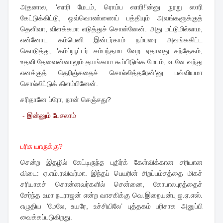
அதனால, 'ஸாரி மேடம், ரொம்ப ஸாரி!'ன்னு நூறு ஸாரி
கேட்டுக்கிட்டு, ஒவ்வொண்ணைப் பத்தியும் அவங்களுக்குத்
தெளிவா, விளக்கமா எடுத்துச் சொன்னேன். அது மட்டுமில்லாம,
என்னோட கம்பெனி இன்டர்காம் நம்பரை அவங்ககிட்ட
கொடுத்து, 'கம்ப்யூட்டர் சம்பந்தமா வேற ஏதாவது சந்தேகம்,
உதவி தேவைன்னாலும் தயங்காம கூப்பிடுங்க மேடம், உடனே வந்து
எனக்குத் தெரிஞ்சதைச் சொல்லித்தரேன்'னு பவ்வியமா
சொல்லிட்டுக் கிளம்பினேன்.
சரிதானே ப்ரோ, நான் செஞ்சது?
- இன்னும் பேசலாம்
பரிசு யாருக்கு?
சென்ற இதழில் கேட்டிருந்த புதிர்க் கேள்விக்கான சரியான
விடை: ஏ.எம்.ரவிவர்மா. இந்தப் பெயரின் சிறப்பம்சத்தை மிகச்
சரியாகச் சொன்னவர்களில் சென்னை, கோபாலபுரத்தைச்
சேர்ந்த உமா நடராஜன் என்ற வாசகிக்கு வெ.இறையன்பு ஐ.ஏ.எஸ்.
எழுதிய 'மேலே, உயரே, உச்சியிலே’ புத்தகம் பரிசாக அனுப்பி
வைக்கப்படுகிறது.