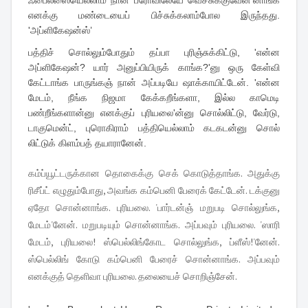
ஃபைல்ஸையெல்லாம் நான் பீரோவிலேயே வெச்சுக்குவேன்'னாங்க
எனக்கு மண்டையைப் பிச்சுக்கலாம்போல இருந்தது.
'அப்ளிகேஷன்ஸ்’
பத்திச் சொல்லும்போதும் தப்பா புரிஞ்சுக்கிட்டு, 'என்ன
அப்ளிகேஷன்? யார் அனுப்பியிருக் காங்க?'னு ஒரு கேள்வி
கேட்டாங்க பாருங்கஞ் நான் அப்படியே ஷாக்காயிட்டேன். 'என்ன
மேடம், நீங்க நிஜமா கேக்கறீங்களா, இல்ல காமெடி
பண்றீங்களான்னு எனக்குப் புரியலை'ன்னு சொல்லிட்டு, வேர்டு,
டாகுமென்ட், புரொகிராம் பத்தியெல்லாம் கடகடன்னு சொல்
லிட்டுக் கிளம்பத் தயாரானேன்.
கம்ப்யூட்டருக்கான தொகைக்கு செக் கொடுத்தாங்க. அதுக்கு
ரிசீப்ட் எழுதும்போது, அவங்க கம்பெனி பேரைக் கேட்டேன். டக்குனு
ஏதோ சொன்னாங்க. புரியலை. 'பார்டன்ஞ் மறுபடி சொல்லுங்க,
மேடம்'னேன். மறுபடியும் சொன்னாங்க. அப்பவும் புரியலை. 'ஸாரி
மேடம், புரியலை! ஸ்பெல்லிங்கோட சொல்லுங்க, ப்ளீஸ்!'னேன்.
ஸ்பெல்லிங் கோடு கம்பெனி பேரைச் சொன்னாங்க. அப்பவும்
எனக்குத் தெளிவா புரியலை. தலையைச் சொறிஞ்சேன்.