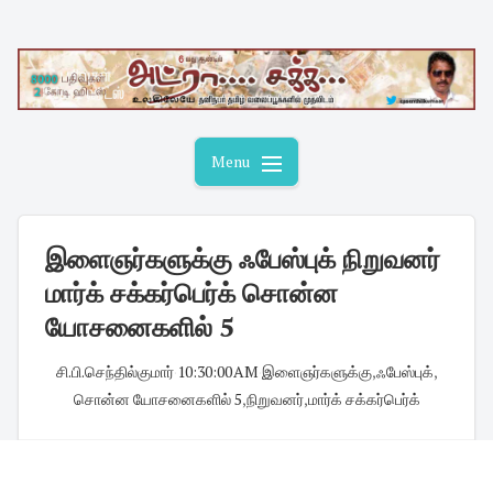
Skip
to
content
Menu
இளைஞர்களுக்கு ஃபேஸ்புக் நிறுவனர்
மார்க் சக்கர்பெர்க் சொன்ன
யோசனைகளில் 5
சி.பி.செந்தில்குமார்
·
10:30:00 AM
·
இளைஞர்களுக்கு
,
ஃபேஸ்புக்
,
சொன்ன யோசனைகளில் 5
,
நிறுவனர்
,
மார்க் சக்கர்பெர்க்