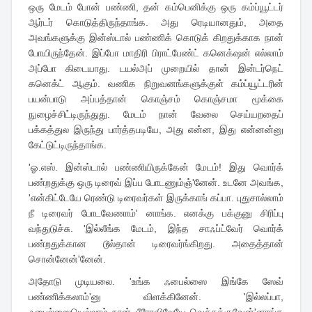
ஒரு மேடம் போன் பண்ணி, தன் கம்பெனிக்கு ஒரு கம்ப்யூட்டர்
ஆர்டர் கொடுத்திருந்தாங்க. அது ரெடியானதும், அதை
அவங்களுக்கு இன்ஸ்டால் பண்ணிக் கொடுக் கிறதுக்காக நான்
போயிருந்தேன். இப்போ மாதிரி பிராட்பேண்ட் கனெக்‌ஷன் எல்லாம்
அப்போ கிடையாது. டயல்அப் முறையில் தான் இன்டர்நெட்
கனெக்ட் ஆகும். வணிக நிறுவனங்களுக்குள் கம்ப்யூட்டரின்
பயன்பாடு அப்பத்தான் கொஞ்சம் கொஞ்சமா மூக்கை
நுழைச்சிட்டிருந்துது. மேடம் நான் வேலை செய்யறதைப்
பக்கத்துல இருந்து பார்த்தபடியே, அது என்ன, இது என்னன்னு
கேட்டுட்டிருந்தாங்க.
'ஓ.எஸ். இன்ஸ்டால் பண்ணியிருக்கேன் மேடம்! இது வொர்க்
பண்றதுக்கு ஒரு டிரைவ் இப்ப போடணும்ஞ்'னேன். உடனே அவங்க,
'என்கிட்டேயே ரெண்டு டிரைவர்கள் இருக்காங் கப்பா. புதுசால்லாம்
நீ டிரைவர் போடவேணாம்' னாங்க. எனக்கு பக்குனு சிரிப்பு
வந்துடுச்சு. 'இல்லீங்க மேடம், இந்த சாஃப்ட்வேர் வொர்க்
பண்றதுக்கான டூல்தான் டிரைவர்ங்கிறது. அதைத்தான்
சொன்னேன்'னேன்.
அதோடு முடியலை. 'உங்க ஃபைல்ஸை இங்கே ஸேவ்
பண்ணிக்கலாம்'னு விளக்கினேன். 'இல்லப்பா,