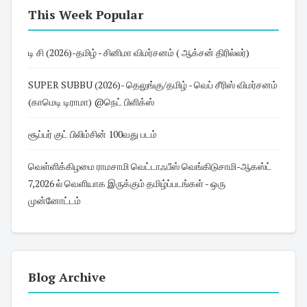
This Week Popular
டி சி (2026)-தமிழ் - சினிமா விமர்சனம் ( ஆக்சன் திரில்லர்)
SUPER SUBBU (2026)- தெலுங்கு/தமிழ் - வெப் சீரிஸ் விமர்சனம்
(காமெடி டிராமா) @நெட் பிளிக்ஸ்
சூப்பர் குட் பிலிம்சின் 100வது படம்
வெள்ளிக்கிழமை ராமசாமி வெட்டாஃபீஸ் வெங்கிடுசாமி-ஆகஸ்ட்
7,2026 ல் வெளியாக இருக்கும் தமிழ்ப்படங்கள் - ஒரு
முன்னோட்டம்
Blog Archive