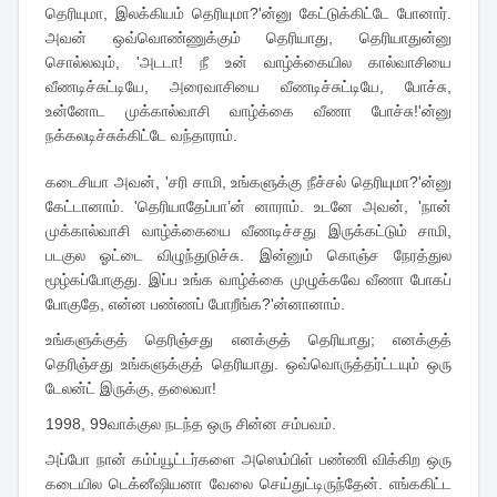
தெரியுமா, இலக்கியம் தெரியுமா?'ன்னு கேட்டுக்கிட்டே போனார்.
அவன் ஒவ்வொண்ணுக்கும் தெரியாது, தெரியாதுன்னு
சொல்லவும், 'அடடா! நீ உன் வாழ்க்கையில கால்வாசியை
வீணடிச்சுட்டியே, அரைவாசியை வீணடிச்சுட்டியே, போச்சு,
உன்னோட முக்கால்வாசி வாழ்க்கை வீணா போச்சு!'ன்னு
நக்கலடிச்சுக்கிட்டே வந்தாராம்.
கடைசியா அவன், 'சரி சாமி, உங்களுக்கு நீச்சல் தெரியுமா?'ன்னு
கேட்டானாம். 'தெரியாதேப்பா’ன் னாராம். உடனே அவன், 'நான்
முக்கால்வாசி வாழ்க்கையை வீணடிச்சது இருக்கட்டும் சாமி,
படகுல ஓட்டை விழுந்துடுச்சு. இன்னும் கொஞ்ச நேரத்துல
மூழ்கப்போகுது. இப்ப உங்க வாழ்க்கை முழுக்கவே வீணா போகப்
போகுதே, என்ன பண்ணப் போறீங்க?'ன்னானாம்.
உங்களுக்குத் தெரிஞ்சது எனக்குத் தெரியாது; எனக்குத்
தெரிஞ்சது உங்களுக்குத் தெரியாது. ஒவ்வொருத்தர்ட்டயும் ஒரு
டேலன்ட் இருக்கு, தலைவா!
1998, 99வாக்குல நடந்த ஒரு சின்ன சம்பவம்.
அப்போ நான் கம்ப்யூட்டர்களை அஸெம்பிள் பண்ணி விக்கிற ஒரு
கடையில டெக்னீஷியனா வேலை செய்துட்டிருந்தேன். எங்ககிட்ட