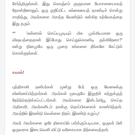
சேர்ந்திருங்கள். இது கொஞ்சம் குரூரமான யோசனையாகத்
தோன்றினாலும், ஒரு குறிப்பிட்ட எல்லையைத் தாண்டிச் சென்று
சாதித்து, அவர்களை அசத்த வேண்டும் என்கிற உத்வேகத்தை
இது தரும்.
** 'என்னால் செய்யமுடியும் மிக முக்கியமான ஒரு
விஷயத்தைதான் இப்போது செய்துகொண்டி ருக்கிறேனா?'
என்று தினமுமே ஒரு முறை உங்களை நீங்களே கேட்டுக்
கொள்ளுங்கள்.
சவால்!
புத்திசாலி நண்பர்கள் மூன்று பேர் ஒரு வேலைக்கு
விண்ணப்பித்தார்கள். அவர்கள் மூவருமே இறுதிச் சுற்றுக்குத்
தேர்ந்தெடுக்கப்பட்டார்கள். அவர்களை இன்டர்வியூ செய்த
அதிகாரி, அவர்களிடம் நான்கு தொப்பிகளைக் காண்பித்தார்.
அவற்றில் இரண்டு வெள்ளை நிறம்; இரண்டு கறுப்பு!
அவர் அவர்களை ஒரே திசையில் பார்க்கும்படியாக, ஒருவர் பின்
ஒருவராக இடைவெளி விட்டு வரிசையாக நிற்கவைத்தார்.