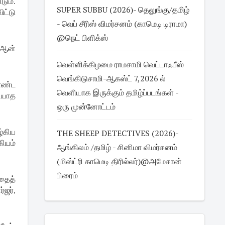
டும்.
SUPER SUBBU (2026)- தெலுங்கு/தமிழ்
ட்டு
- வெப் சீரிஸ் விமர்சனம் (காமெடி டிராமா)
@நெட் பிளிக்ஸ்
ை ஆன்
வெள்ளிக்கிழமை ராமசாமி வெட்டாஃபீஸ்
வெங்கிடுசாமி-ஆகஸ்ட் 7,2026 ல்
ொண்ட
வெளியாக இருக்கும் தமிழ்ப்படங்கள் -
டியாத
ஒரு முன்னோட்டம்
ழ்கிய
THE SHEEP DETECTIVES (2026)-
கியம்
ஆங்கிலம் /தமிழ் - சினிமா விமர்சனம்
(மிஸ்ட்ரி காமெடி திரில்லர்)@அமேசான்
பிரைம்
தைத்
்ஜர்,