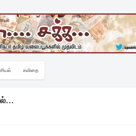
சியல்
கவிதை
்...