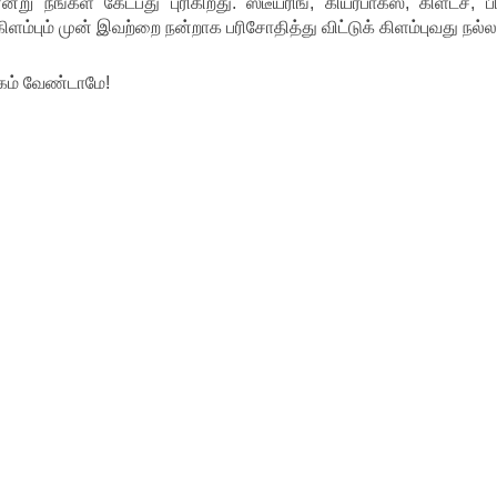
நீங்கள் கேட்பது புரிகிறது. ஸ்டீயரிங், கியர்பாக்ஸ், கிளட்ச், பி
ம்பும் முன் இவற்றை நன்றாக பரிசோதித்து விட்டுக் கிளம்புவது நல்ல
கம் வேண்டாமே!