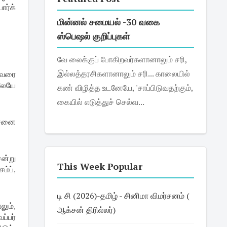
ார்க்
மின்னல் சமையல் -30 வகை
ஸ்பெஷல் குறிப்புகள்
வே லைக்குப் போகிறவர்களானாலும் சரி,
இல்லத்தரசிகளானாலும் சரி... காலையில்
த வரை
ிலேயே
கண் விழித்த உடனேயே, 'சாப்பிடுவதற்கும்,
கையில் எடுத்துச் செல்வ...
ரச்னை
ென்று
This Week Popular
ம்ப்,
டி சி (2026)-தமிழ் - சினிமா விமர்சனம் (
லும்,
ஆக்சன் திரில்லர்)
்பர்