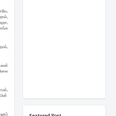
னவே,
றால்,
மஹா,
ாங்க
தால்,
 பலன்
 விலை
மல்,
ெயின்
 ஓரம்
Featured Post