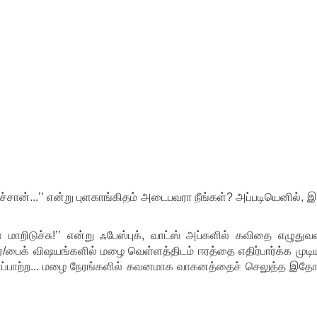
ான்...’’ என்று புளகாங்கிதம் அடைபவரா நீங்கள்? அப்படியெனில், இ
யா மாறிடுச்சு!’’ என்று ஃபேஸ்புக், வாட்ஸ் அப்களில் கவிதை எழுது
ர்/பைக் விஷயங்களில் மழை வெள்ளத்திடம் ஈரத்தை எதிர்பார்க்க முடி
 காப்பாற்ற... மழை நேரங்களில் கவனமாக வாகனத்தைச் செலுத்த இதோ