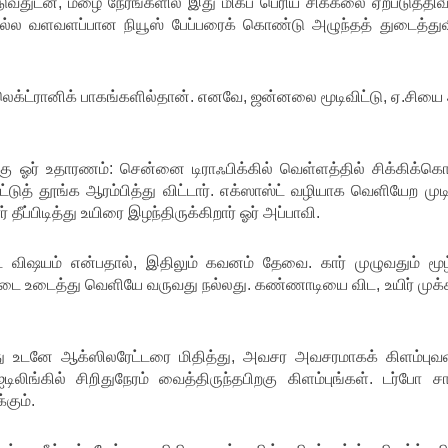
்படுவதுடன், மழை நேரங்களில் இது மிகப் பெரிய சிக்கலை ஏற்படுத்திவி
நல்ல வளவளப்பான நியூஸ் பேப்பரைக் கொண்டு அழுந்தத் துடைத்துவி
லெக்ட்ரானிக் பாகங்களில்தான். எனவே, ஜன்னலை மூடிவிட்டு, ஏ.சிய
கு ஓர் உதாரணம்: சென்னை டிராஃபிக்கில் வெள்ளத்தில் சிக்கிக்க
ட்டுத் தூங்க ஆரம்பித்து விட்டார். எக்ஸாஸ்ட் வழியாக வெளியேற மு
் தீப்பிடித்து உயிரை இழந்திருக்கிறார் ஓர் அப்பாவி.
ட்ட விஷயம் என்பதால், இதிலும் கவனம் தேவை. கார் முழுவதும் மூ
ீல்டை உடைத்து வெளியே வருவது நல்லது. கண்ணாடியை விட, உயிர் முக்
ெய்து உடனே ஆக்ஸிலரேட்டரை மிதித்து, அவசர அவசரமாகக் கிளம்புவ
ிலிங்கில் சிறிதுநேரம் வைத்திருந்தபிறகு கிளம்புங்கள். டர்போ சார
கும்.