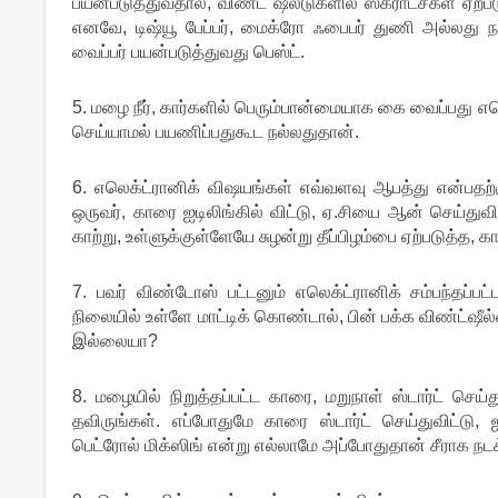
பயன்படுத்துவதால், விண்ட் ஷீல்டுகளில் ஸ்க்ராட்ச்கள் ஏற
எனவே, டிஷ்யூ பேப்பர், மைக்ரோ ஃபைபர் துணி அல்லது 
வைப்பர் பயன்படுத்துவது பெஸ்ட்.
5. மழை நீர், கார்களில் பெரும்பான்மையாக கை வைப்பது எ
செய்யாமல் பயணிப்பதுகூட நல்லதுதான்.
6. எலெக்ட்ரானிக் விஷயங்கள் எவ்வளவு ஆபத்து என்பதற்
ஒருவர், காரை ஐடிலிங்கில் விட்டு, ஏ.சியை ஆன் செய்துவி
காற்று, உள்ளுக்குள்ளேயே சுழன்று தீப்பிழம்பை ஏற்படுத்த, கார
7. பவர் விண்டோஸ் பட்டனும் எலெக்ட்ரானிக் சம்பந்தப்ப
நிலையில் உள்ளே மாட்டிக் கொண்டால், பின் பக்க விண்ட்ஷ
இல்லையா?
8. மழையில் நிறுத்தப்பட்ட காரை, மறுநாள் ஸ்டார்ட் ச
தவிருங்கள். எப்போதுமே காரை ஸ்டார்ட் செய்துவிட்டு, ஐட
பெட்ரோல் மிக்ஸிங் என்று எல்லாமே அப்போதுதான் சீராக நடக்