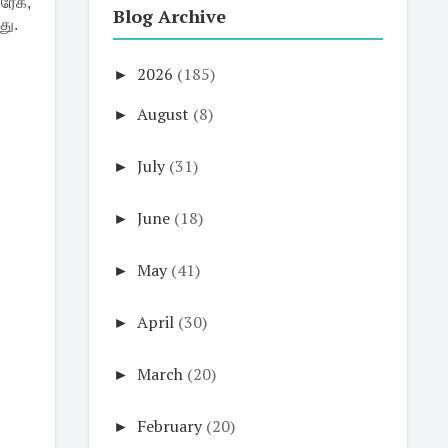
ரேக்,
Blog Archive
து.
►
2026
(185)
►
August
(8)
►
July
(31)
►
June
(18)
►
May
(41)
►
April
(30)
►
March
(20)
►
February
(20)