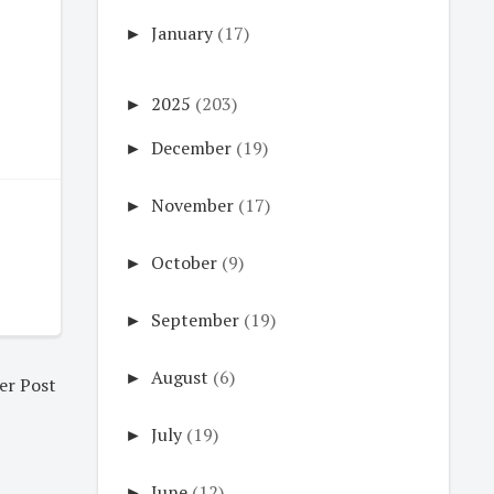
►
January
(17)
►
2025
(203)
►
December
(19)
►
November
(17)
►
October
(9)
►
September
(19)
►
August
(6)
er Post
►
July
(19)
►
June
(12)