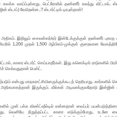
 கலக்க வாய்ப்புள்ளது. பெட்ரோலில் தண்ணீர் கலந்து விட்டால், ஸ்ப
ின் ஸ்டாப்) வேறென்ன..? ஸ்டார்ட்டிங் டிரபுள்தான்!
் அதிகம். இதிலும் சைலன்ஸர்/ஏர் இன்டேக்குக்குள் தண்ணீர் புகா
கியரில் 1,200 முதல் 1,500 ஆர்பிஎம்-முக்குள் குறைவான வேகத்த
்டால், காரை ஸ்டார்ட் செய்யாதீர்கள். இது கனெக்டிங் ராடுகளில் பி
ளிச் செல்வதுதான் பெஸ்ட்.
படும் என்பது மாநகராட்சியினருக்குக்கூடத் தெரியாது. கார்களில் ச
 அதிகமாகத்தான் இருக்கும். வீல்கள் அடிவாங்குவதோடு இன்ஜின் ச
்களில் முன் பக்க விண்ட்ஷீல்டில் என்னதான் வைப்பர் பயன்படுத்தினா
து. வெளியே நிறுத்தப்பட்ட காரை எடுக்கும்போது, உடனே வைப