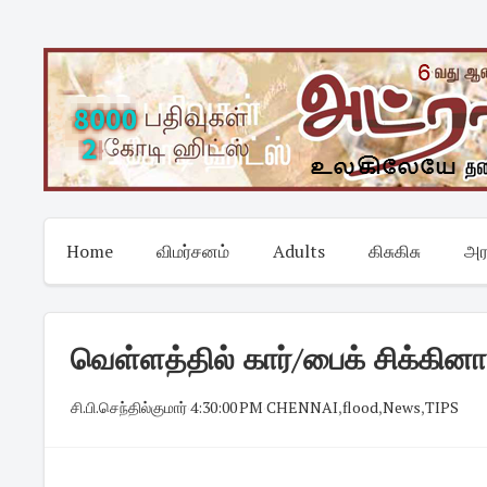
Skip
to
content
Home
விமர்சனம்
Adults
கிசுகிசு
அர
வெள்ளத்தில் கார்/பைக் சிக்கினால
சி.பி.செந்தில்குமார்
·
4:30:00 PM
·
CHENNAI
,
flood
,
News
,
TIPS