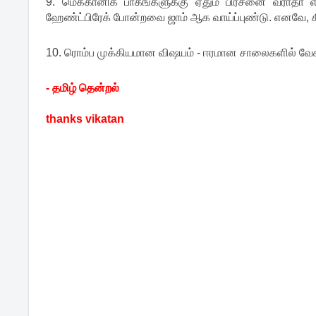
9. மெக்கானிக் பாகங்களுக்கு ஏதும் பிரச்னை வராதா என்று 
ஹேண்ட்பிரேக் போன்றவை ஜாம் ஆக வாய்ப்புண்டு. எனவே, கிள
10. ரொம்ப முக்கியமான விஷயம் - ஈரமான சாலைகளில் வே
- தமிழ் தென்றல்
thanks vikatan