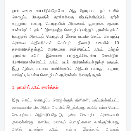
நாம் என்ன சாப்பிடுகிறோமோ, அது நேரடியாக நம் உடலில்
கொழுப்பு சேருவதில் தாக்கத்தை ஏற்படுத்திவிடும். நார்ச்
சத்துள்ள உணவு, கொழுப்பின் அளவைக் குறைக்க உதவும்.
சாச்சுரேட்டட் ஃபேட் (நிறைவுற்ற கொழுப்பு) மற்றும் டிரான்ஸ் ஃபேட்
(மாறுதல் அடையும் கொழுப்பு) இவை உடலில் கெட்ட கொழுப்பு
அளவை அதிகரிக்கச் செய்யும். தினசரி உணவில் 10
சதவிகிதத்துக்கும் அதிகமாக சாச்சுரேட்டட் ஃபேட் மற்றும்
டிரான்ஸ் ஃபேட் இல்லாமல் பார்த்துக்கொள்ள வேண்டும்.
மோனோசாச்சுரேட்டட் ஃபேட், உடல் ஆரோக்கியத்துக்கு உதவும்.
இது ஆலிவ், கடலை எண்ணெயில் அதிகம் உள்ளது. பாதாம்,
வால்நட்டில் உள்ள கொழுப்பும் ஆரோக்கியத்தைத் தரும்.
3. டிரான்ஸ் ஃபேட் தவிர்த்தல்
இது கெட்ட கொழுப்பு. நொறுக்குத் தீனிகள், பதப்படுத்தப்பட்ட
உணவுகளில் மிக அதிக அளவில் இருக்கிறது. உடலில் உள்ள கெட்ட
கொழுப்பை அதிகரிப்பதோடு, நல்ல கொழுப்பு அளவையும்
குறைக்கிறது. எனவே, உணவுப் பொருட்களை வாங்கும்போது,
அதில் 'டிரான்ஸ் ஃபேட்’ என்று இருந்தால் அதைத்