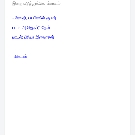
இதை எடுத்துக்கொள்ளலாம்.
- ரேவதி, பா.பிரவீன் குமார்
படம்: அ.ஜெஃப்ரி தேவ்
மாடல்: பிரியா
இளவரசன்
-விகட
ன்