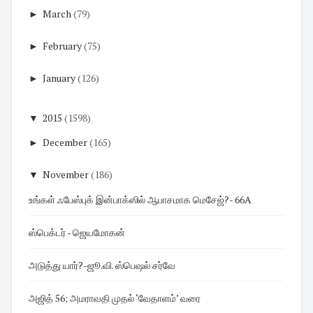
►
March
(79)
►
February
(75)
►
January
(126)
▼
2015
(1598)
►
December
(165)
▼
November
(186)
உங்கள் ஃபேஸ்புக் இன்பாக்ஸில் ஆபாசமாக மெசேஜ்?- 66A
ஸ்பெக்டர் - ஜெயமோகன்
அடுத்து யார்?-ஜூ.வி. ஸ்பெஷல் சர்வே
அஜித் 56; அமராவதி முதல் ‘வேதாளம்’ வரை