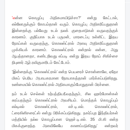
'எ
ன்ன கொழுப்பு அதிகமாயிடுச்சா?' என்று கேட்டால்,
எல்லோருக்கும் கோபம்தான் வரும். கொழுப்பு அதிகரிப்பதுதான்
இன்றைக்கு பல்வேறு உடல் நலக் குறைபாடுகள் வருவதற்குக்
காரணம். குறிப்பாக உடல் பருமன், மாரடைப்பு உள்ளிட்ட இதய
நோய்கள் வருவதற்கு, கொலஸ்ட்ரால் அளவு அதிகரிப்பதுதான்
முக்கியக் காரணம். கொலஸ்ட்ரால் என்றால் என்ன, அது
ஆபத்தானதா, கண்டறிவது எப்படி என்று இதய நோய் சிகிச்சை
நிபுணர் ஆர்.ரவிகுமாரிடம் கேட்டோம்.
'இன்றைக்கு 'கொலஸ்ட்ரால்’ என்ற பெயரைச் சொன்னாலே, ஏதோ
மிகப் பெரிய அபாயகரமான நோயாகத்தான் பார்க்கப்படுகிறது.
உண்மையில் கொலஸ்ட்ரால் அதிகமாகும்போதுதான் பிரச்னை.
நம் உடல் செல்கள் உற்பத்திய£வதற்கும், சில ஹார்மோன்கள்
சுரப்பதற்கும் கொலஸ்ட்ரால் அவசியம். மொத்தக் கொழுப்பும்
எல்டிஎல் கொலஸ்ட்ரால், எச்.டி.எல். கொலஸ்ட்ரால்,
ட்ரைகிளிசரைட்ஸ் என்று பிரிக்கப்படுகிறது. நகர்ப்புற இந்தியர்கள்
மத்தியில் நல்ல கொழுப்பான ஹெச்.டி.எல். 35 மி.கி என்ற
மிகக்குறைந்த அளவிலேயே காணப்படுகிறது' என்றவர்