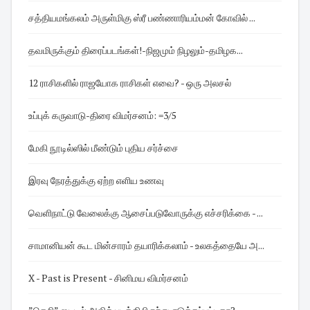
சத்தியமங்கலம் அருள்மிகு ஸ்ரீ பண்ணாரியம்மன் கோவில் ...
தவமிருக்கும் திரைப்படங்கள்! -நிஜமும் நிழலும்-தமிழக...
12 ராசிகளில் ராஜயோக ராசிகள் எவை? - ஒரு அலசல்
உப்புக் கருவாடு-திரை விமர்சனம்: =3/5
மேகி நூடில்ஸில் மீண்டும் புதிய சர்ச்சை
இரவு நேரத்துக்கு ஏற்ற எளிய உணவு
வெளிநாட்டு வேலைக்கு ஆசைப்படுவோருக்கு எச்சரிக்கை - ...
சாமானியன் கூட மின்சாரம் தயாரிக்கலாம் - உலகத்தையே அ...
X - Past is Present - சினிமய விமர்சனம்