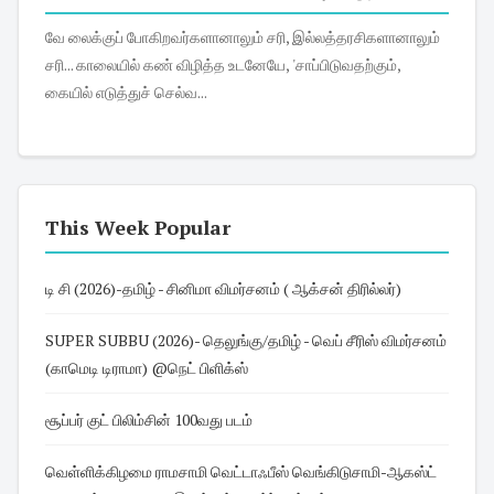
வே லைக்குப் போகிறவர்களானாலும் சரி, இல்லத்தரசிகளானாலும்
சரி... காலையில் கண் விழித்த உடனேயே, 'சாப்பிடுவதற்கும்,
கையில் எடுத்துச் செல்வ...
This Week Popular
டி சி (2026)-தமிழ் - சினிமா விமர்சனம் ( ஆக்சன் திரில்லர்)
SUPER SUBBU (2026)- தெலுங்கு/தமிழ் - வெப் சீரிஸ் விமர்சனம்
(காமெடி டிராமா) @நெட் பிளிக்ஸ்
சூப்பர் குட் பிலிம்சின் 100வது படம்
வெள்ளிக்கிழமை ராமசாமி வெட்டாஃபீஸ் வெங்கிடுசாமி-ஆகஸ்ட்