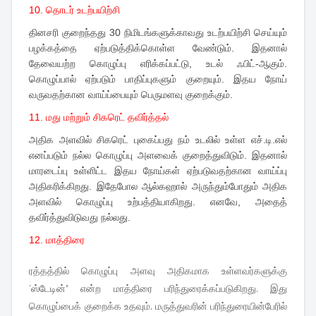
10. தொடர் உடற்பயிற்சி
தினசரி குறைந்தது 30 நிமிடங்களுக்காவது உடற்பயிற்சி செய்யும்
பழக்கத்தை ஏற்படுத்திக்கொள்ள வேண்டும். இதனால்
தேவையற்ற கொழுப்பு எரிக்கப்பட்டு, உடல் ஃபிட்-ஆகும்.
கொழுப்பால் ஏற்படும் பாதிப்புகளும் குறையும். இதய நோய்
வருவதற்கான வாய்ப்பையும் பெருமளவு குறைக்கும்.
11. மது மற்றும் சிகரெட் தவிர்த்தல்
அதிக அளவில் சிகரெட் புகைப்பது நம் உடலில் உள்ள எச்.டி.எல்
எனப்படும் நல்ல கொழுப்பு அளவைக் குறைத்துவிடும். இதனால்
மாரடைப்பு உள்ளிட்ட இதய நோய்கள் ஏற்படுவதற்கான வாய்ப்பு
அதிகரிக்கிறது. இதேபோல ஆல்கஹால் அருந்தும்போதும் அதிக
அளவில் கொழுப்பு உற்பத்தியாகிறது. எனவே, அதைத்
தவிர்த்துவிடுவது நல்லது.
12. மாத்திரை
ரத்தத்தில் கொழுப்பு அளவு அதிகமாக உள்ளவர்களுக்கு
'ஸ்டேடின்’ என்ற மாத்திரை பரிந்துரைக்கப்படுகிறது. இது
கொழுப்பைக் குறைக்க உதவும். மருத்துவரின் பரிந்துரையின்பேரில்