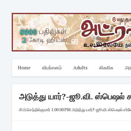
Skip
to
content
Home
விமர்சனம்
Adults
கிசுகிசு
அர
அடுத்து யார்?-ஜூ.வி. ஸ்பெஷல் 
சி.பி.செந்தில்குமார்
·
1:00:00 PM
·
அடுத்து யார்?-ஜூ.வி. ஸ்பெஷல் சர்