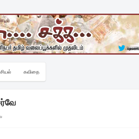
சியல்
கவிதை
சர்வே
வே