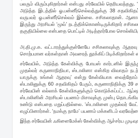
பலரும் விரும்புகிறார்கள் என்பது சர்வேயில் தெரியவந்தது.
அடுத்த இடத்தில் ஓ.பன்னீர்செல்வத்துக்கு 38 சதவிகித
வருபவர் ஓ.பன்னீர்செல்வம் இல்லை. சசிகலாதான். ஆனால
இருந்து அரசியல் ‘மூவ்’ நடத்திக்கொண்டிருக்கிறார் சசிகல
தகுதியில்லை என்பதை பொட்டில் அடித்தார்போல சொல்லியிரு
அ.தி.மு.க. வட்டாரத்துக்குள்ளேயே சசிகலாவுக்கு ஆதரவு
சொற்பமான வர்கள்தான் அவரைத் தூக்கிப் பிடிக்கிறார்கள் எ
சர்வேயில், அடுத்த கேள்விக்கு போயஸ் கார்டனில் இருந்
முதல்வர் கருணாநிதியா, ஸ்டாலினா என்கிற விவாதம் நடந
யாருக்கு உங்கள் ஆதரவு’ என்று கேள்வியாக வைத்தோம்
ஸ்டாலினுக்கு 60 சதவிகிதம் பேரும், கருணாநிதிக்கு 39 
சர்வேயின் எல்லாக் கேள்விகளுக்கும் கொடுக்கப்பட்ட ஆப்
ஸ்டாலினின் அரசியல் பயணம் மிசாவுக்கு முன்பு தொடங்கிய
உண்டு என்பதை மறுப்பதில்லை. ‘ஸ்டாலினை முதல்வர் வேட
எழுப்பினார்கள். ‘நமக்கு நாமே’ பயணம் மக்களிடம் வரவேற்பை
இந்த சர்வேயின் ஃகிளைமேக்ஸ் கேள்விக்கு ஆச்சர்ய முடிவ