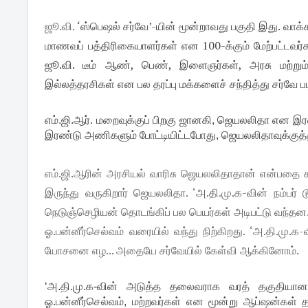
ஜூ.வி.
‘ஸ்பெஷல் சர்வே’-யின் மூன்றாவது பகுதி இது. வாக்
மாணவப் பத்திரிகையாளர்கள் என 100-க்கும் மேற்பட்டவர்கள்
ஜூ.வி. டீம் ஆண், பெண், இளைஞர்கள், அரசு மற்றும்
இல்லத்தரசிகள் என பல தரப்பு மக்களைச் சந்தித்து சர்வே படி
எம்.ஜி.ஆர். மறைவுக்குப் பிறகு ஜானகி, ஜெயலலிதா என இ
இரண்டு அணிகளும் போட்டியிட்டபோது, ஜெயலலிதாவுக்குத
எம்.ஜி.ஆரின் அரசியல் வாரிசு ஜெயலலிதாதான் என்பதை 
இருந்து வருகிறார் ஜெயலலிதா. ‘அ.தி.மு.க-வின் நம்பர் ட
நெடுஞ்செழியன் தொடங்கிப் பல பெயர்கள் அடிபட்டு வந்த
ஓ.பன்னீர்செல்வம் வரையில் வந்து நிற்கிறது. ‘அ.தி.மு.க
யோசனை எழ... அதையே சர்வேயில் கேள்வி ஆக்கினோம்.
‘அ.தி.மு.க-வின் அடுத்த தலைவராக வரத் தகுதியான
ஓ.பன்னீர்செல்வம், மற்றவர்கள் என மூன்று ஆப்ஷன்கள