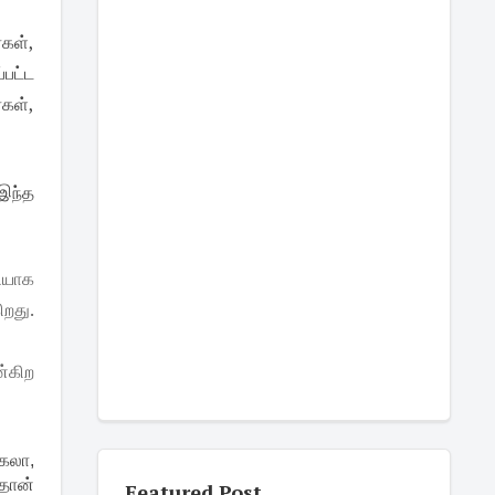
்கள்,
்பட்ட
கள்,
 இந்த
ியாக
ிறது.
ன்கிற
கலா,
தான்
Featured Post