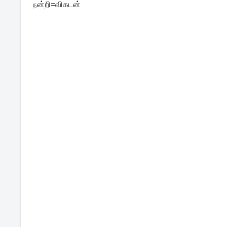
ன்றி=விகடன்
ந