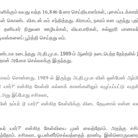
களிக்கும் வயது வந்த 16,846 பேரை செய்தியாளர்கள், புகைப்படக்காரர
 கொண்ட விகடன் டீம் சந்தித்தது. கிராமம், நகரம் என புகுந்து புறப
 தனியார் நிறுவன ஊழியர்கள், வியாபாரிகள், கல்லூரி மாணவர்
வங்களைப் பூர்த்தி செய்தது டீம்.
ரண்டாக உடைந்தது அ.தி.மு.க. 1989-ம் ஆண்டு நடைபெற்ற தேர்தலில்
்தான் அமோக செல்வாக்கு இருந்தது.
காலம் சொன்னது. 1989-ல் இருந்து அ.தி.மு.க-வின் ஒன்மேன் ஆர்ம
ூ யார்?’ என்கிற கேள்வி எல்லாக் காலங்களிலும் எழுப்பப்பட்டு வருக
ன. அது இப்போது சசிகலா,
-வின் நம்பர் டூ யார்?’ என்கிற கேள்விக்கு விடை தேடினால் என்ன எ
வர் யார்?’ என்கிற கேள்வியை முன் வைத்தோம். அதற்கு சசி
் தந்தோம். சசிகலா, ஓ.பன்னீர்செல்வத்தைத் தாண்டி இன்னொருவரை