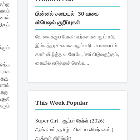
தற்கு
வலம்
மின்னல் சமையல் -30 வகை
னால்
ஸ்பெஷல் குறிப்புகள்
 ஆகத்
வே லைக்குப் போகிறவர்களானாலும் சரி,
இல்லத்தரசிகளானாலும் சரி... காலையில்
்கும்
கண் விழித்த உடனேயே, 'சாப்பிடுவதற்கும்,
கையில் எடுத்துச் செல்வ...
டுத்த
ளராக
தது.
ோனால்
்தது.
தகுதி
This Week Popular
ரும்
Super Girl - சூப்பர் கேர்ள் (2026)-
ஆங்கிலம் /தமிழ் - சினிமா விமர்சனம் (
ஆக்சன் திரில்லர்)