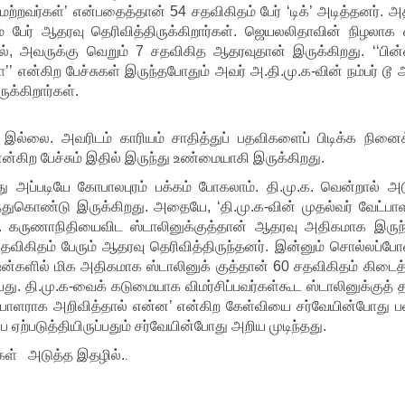
 ‘மற்றவர்கள்’ என்பதைத்தான் 54 சதவிகிதம் பேர் ‘டிக்’ அடித்தனர். அ
ம் பேர் ஆதரவு தெரிவித்திருக்கிறார்கள். ஜெயலலிதாவின் நிழலாக 
், அவருக்கு வெறும் 7 சதவிகித ஆதரவுதான் இருக்கிறது. ‘‘பின்
ா’’ என்கிற பேச்சுகள் இருந்தபோதும் அவர் அ.தி.மு.க-வின் நம்பர் டூ
க்கிறார்கள்.
 இல்லை. அவரிடம் காரியம் சாதித்துப் பதவிகளைப் பிடிக்க நினைக
ன்கிற பேச்சும் இதில் இருந்து உண்மையாகி இருக்கிறது.
து அப்படியே கோபாலபுரம் பக்கம் போகலாம். தி.மு.க. வென்றால் அ
்துகொண்டு இருக்கிறது. அதையே, ‘தி.மு.க-வின் முதல்வர் வேட்பா
. கருணாநிதியைவிட ஸ்டாலினுக்குத்தான் ஆதரவு அதிகமாக இருந்
சதவிகிதம் பேரும் ஆதரவு தெரிவித்திருந்தனர். இன்னும் சொல்லப்ப
ஷன்களில் மிக அதிகமாக ஸ்டாலினுக் குத்தான் 60 சதவிகிதம் கிடைத
து. தி.மு.க-வைக் கடுமையாக விமர்சிப்பவர்கள்கூட ஸ்டாலினுக்குத் 
்பாளராக அறிவித்தால் என்ன’ என்கிற கேள்வியை சர்வேயின்போது பல
 ஏற்படுத்தியிருப்பதும் சர்வேயின்போது அறிய முடிந்தது.
ுகள் அடுத்த இதழில்.
.