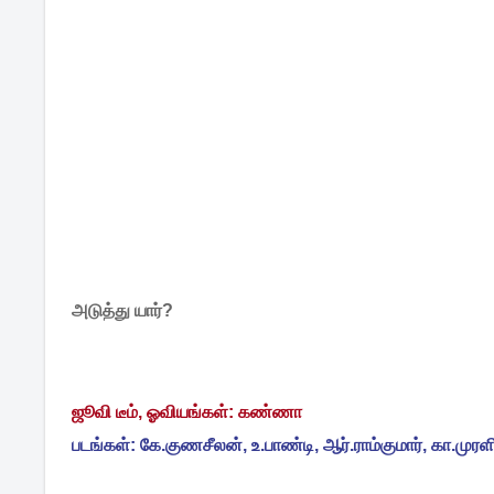
அடுத்து யார்?
ஜூவி டீம், ஓவியங்கள்: கண்ணா
படங்கள்: கே.குணசீலன், உ.பாண்டி, ஆர்.ராம்குமார், கா.முரளி,