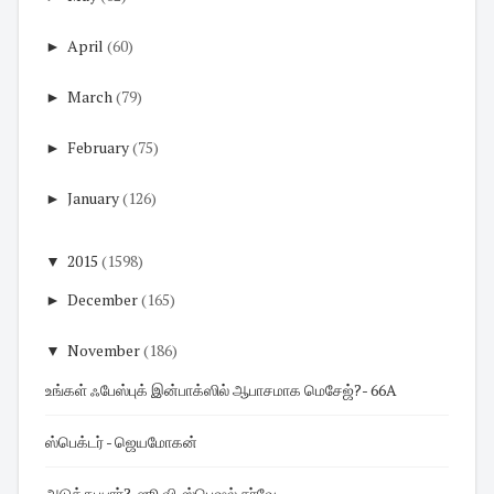
►
April
(60)
►
March
(79)
►
February
(75)
►
January
(126)
▼
2015
(1598)
►
December
(165)
▼
November
(186)
உங்கள் ஃபேஸ்புக் இன்பாக்ஸில் ஆபாசமாக மெசேஜ்?- 66A
ஸ்பெக்டர் - ஜெயமோகன்
அடுத்து யார்?-ஜூ.வி. ஸ்பெஷல் சர்வே