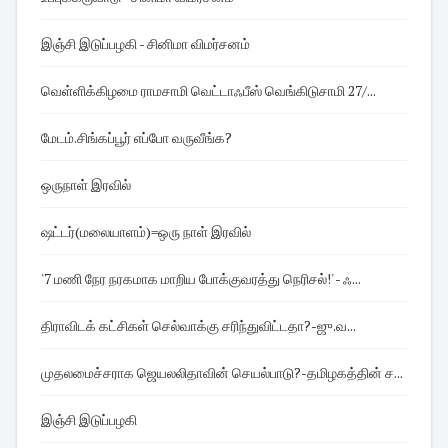
இஞ்சி இடுப்பழகி - சினிமா விமர்சனம்
வெள்ளிக்கிழமை ராமசாமி வெட்டாஃபீஸ் வெங்கிடுசாமி 27/...
மேடம்.சிங்கப்பூர் எப்போ வருவீங்க?
ஒருநாள் இரவில்
ஷட்டர்(மலையாளம்)=ஒரு நாள் இரவில்
'7 மணி நேர நரகமாக மாறிய போக்குவரத்து நெரிசல்!' - ஃ...
திராவிடக் கட்சிகள் செல்வாக்கு சரிந்துவிட்டதா?-ஜு.வ...
முதலமைச்சராக ஜெயலலிதாவின் செயல்பாடு?-தமிழகத்தின் ச...
இஞ்சி இடுப்பழகி