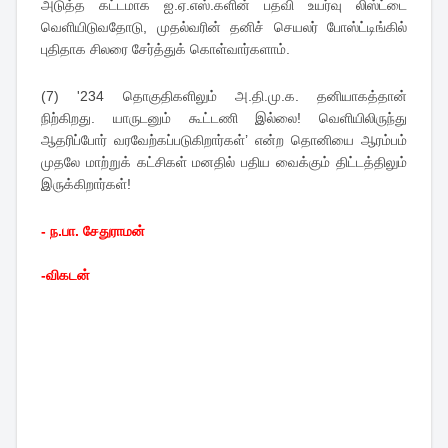
அடுத்த கட்டமாக ஐ.ஏ.எஸ்.களின் பதவி உயர்வு லிஸ்ட்டை
வெளியிடுவதோடு, முதல்வரின் தனிச் செயலர் போஸ்ட்டிங்கில்
புதிதாக சிலரை சேர்த்துக் கொள்வார்களாம்.
(7) '234 தொகுதிகளிலும் அ.தி.மு.க. தனியாகத்தான்
நிற்கிறது. யாருடனும் கூட்டணி இல்லை! வெளியிலிருந்து
ஆதரிப்போர் வரவேற்கப்படுகிறார்கள்’ என்ற தொனியை ஆரம்பம்
முதலே மாற்றுக் கட்சிகள் மனதில் பதிய வைக்கும் திட்டத்திலும்
இருக்கிறார்கள்!
- ந.பா. சேதுராமன்
-விகடன்