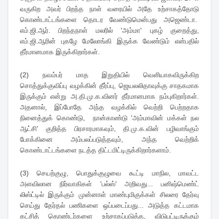
வருகிற அவர் பிறந்த நாள் வரையில் அதே உற்சாகத்தோடு
கொண்டாட்டங்களை தொடர வேண்டுமென்பது அஜெண்டா.
எம்.ஜி.ஆர். பிறந்தநாள் மலரில் 'அம்மா' புகழ் குறைத்து,
எம்.ஜி.ஆரின் புகழே மேலோங்கி இருக்க வேண்டும் என்பதில்
தீர்மானமாக இருக்கிறார்கள்.
(2) நவம்பர் மாத இறுதியில் வெளியாகவிருக்கிற
சொத்துக்குவிப்பு வழக்கின் தீர்ப்பு, ஜெயலலிதாவுக்கு சாதகமாக
இருக்கும் என்று அ.தி.மு.க.வினர் தீர்மானமாக நம்புகிறார்கள்.
அதனால், இப்போதே அந்த வழக்கில் வெற்றி பெற்றதாக
நினைத்துக் கொண்டு, நான்காண்டு 'அம்மாவின் மக்கள் நல
ஆட்சி' குறித்த பிரசாரமாகவும், தி.மு.க.வின் பழிவாங்கும்
போக்கினை அம்பலப்படுத்தவும், அந்த வெற்றிக்
கொண்டாட்டங்களை நடத்த திட்டமிட்டிருக்கிறார்களாம்.
(3) செயற்குழு, பொதுக்குழுவை கூட்டி மாநில, மாவட்ட
அளவிலான நிர்வாகிகள் 'பல்ஸ்' அறிவது... பனிஷ்மெண்ட்
லிஸ்ட்டில் இருக்கும் முன்னாள் மாண்புமிகுக்கள் சிலரை தேர்வு
செய்து தேர்தல் பணிகளை ஒப்படைப்பது... அடுத்த கட்டமாக
கட்சித் தொண்டர்களை உற்சாகப்படுத்த, விடுபட்டிருக்கும்