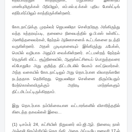
எதிர்பார்த்துக் காத்திருக்க, மறுபக்கம் இன்றைய
மாண்புமிகுக்கள் பீதியிலும், எம்.எல்.ஏ.க்கள் புதிய போஸ்ட்டிங்
எதிர்பார்ப்பிலும் காத்திருக்கின்றனர்.
கோடநாட்டுக்கு முதல்வர் ஜெயலலிதா சென்றபிறகு அங்கிருந்து
வந்த உத்தரவுப்படி, தலைமை நிலையத்தில் ஓ.பி.எஸ் உள்ளிட்ட
அணித்தலைவர்கள், தேர்தல் ஆலோசனைக் கூட்டங்களை நடத்தி
வருகின்றனர். அதன் முடிவுகளையும் இங்கிருந்து ஃபேக்ஸ்,
மெயில் வழியாக அனுப்பி வைக்கின்றனர். சட்டமன்றத் தேர்தல்
நெருங்கி விட்ட சூழ்நிலையில், ஆளுங்கட்சியைப் பொறுத்தவரை
எப்போதுமே அது குறித்த திட்டமிடலில் வேகம் காட்டுவார்கள்.
அந்த வகையில் கோடநாட்டிலும் அது தொடர்பான விவாதங்களே
நடந்ததாக தெரிகிறது. ஜெயலலிதா சென்னை திரும்பியதும்
மேற்கொள்ளவிருக்கும் அதிரடி மாற்றங்களும்
திட்டமிடப்பட்டிருக்கிறதாம்.
இது தொடர்பாக நம்பிக்கையான வட்டாரங்களில் விசாரித்ததில்
கிடைத்த தகவல்கள் இவை...
(1) டிசம்பர் 24, கட்சியின் நிறுவனர் எம்.ஜி.ஆர். நினைவு நாள்
அஞ்சலி நிகழ்ச்சியில் தொடங்கி, அதை அப்படியே ஜனவரி 17-ல்