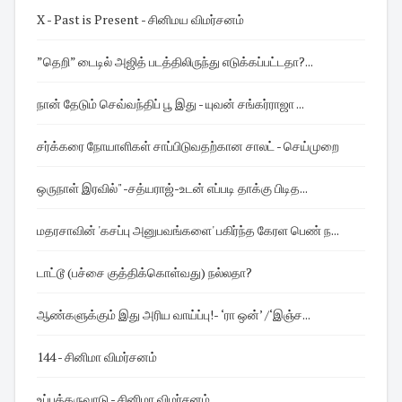
X - Past is Present - சினிமய விமர்சனம்
”தெறி” டைடில் அஜித் படத்திலிருந்து எடுக்கப்பட்டதா?...
நான் தேடும் செவ்வந்திப் பூ இது - யுவன் சங்கர்ராஜா ...
சர்க்கரை நோயாளிகள் சாப்பிடுவதற்கான சாலட் - செய்முறை
ஒருநாள் இரவில்" -சத்யராஜ்-உடன் எப்படி தாக்கு பிடித...
மதரசாவின் 'கசப்பு அனுபவங்களை' பகிர்ந்த கேரள பெண் ந...
டாட்டூ (பச்சை குத்திக்கொள்வது) நல்லதா?
ஆண்களுக்கும் இது அரிய வாய்ப்பு! - ‘ரா ஒன்’ /‘இஞ்ச...
144 - சினிமா விமர்சனம்
உப்புக்கருவாடு - சினிமா விமர்சனம்