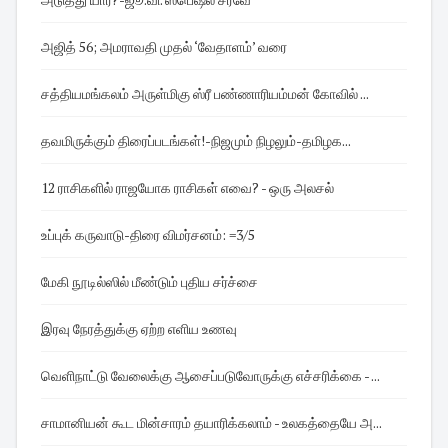
அஜித் 56; அமராவதி முதல் ‘வேதாளம்’ வரை
சத்தியமங்கலம் அருள்மிகு ஸ்ரீ பண்ணாரியம்மன் கோவில் ...
தவமிருக்கும் திரைப்படங்கள்! -நிஜமும் நிழலும்-தமிழக...
12 ராசிகளில் ராஜயோக ராசிகள் எவை? - ஒரு அலசல்
உப்புக் கருவாடு-திரை விமர்சனம்: =3/5
மேகி நூடில்ஸில் மீண்டும் புதிய சர்ச்சை
இரவு நேரத்துக்கு ஏற்ற எளிய உணவு
வெளிநாட்டு வேலைக்கு ஆசைப்படுவோருக்கு எச்சரிக்கை - ...
சாமானியன் கூட மின்சாரம் தயாரிக்கலாம் - உலகத்தையே அ...