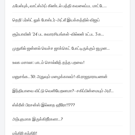
ஃபேஸ்புக், வாட்ஸ்அப் கிண்டல் பத்தி கவலைப்பட மாட்டே...
தெறி' பர்ஸ்ட் லுக் போஸ்டர்-அட்லீ இயக்கத்தில் விஜய்
சூர்யாவின் '24' பட சுவாரசியங்கள்-வில்லன் உட்பட 3 க...
முதுகில் ஜன்னல் வெச்ச ஜாக்கெட் போட்டிருக்கும் ஜமுன...
உலக மசாலா: பாடம் சொல்லித் தந்த பறவை!
மனுசங்க.. 30: அதுவும் மழைக்காலம்!-கி.ராஜநாராயணன்
இந்தியாவை விட்டு வெளியேறலாமா?- சகிப்பின்மையும் அமீ...
ஸ்க்ரீன் பிரசன்ஸ் இல்லாத ஹீரோ!!???
அற்புதமாக இருக்கிறீர்களா...?
மந்திரி தந்திரி!