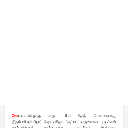
கோ
டநாட்டிலிருந்து வரும் 8-ம் தேதி சென்னைக்கு
திரும்பவிருக்கிறார் ஜெயலலிதா. 'அம்மா’ வருகையை ர.ர.க்கள்