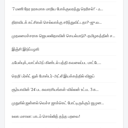
'7 மணி நேர நரகமாக மாறிய போக்குவரத்து நெரிசல்!' - ஃ...
திராவிடக் கட்சிகள் செல்வாக்கு சரிந்துவிட்டதா?-ஜு.வ...
முதலமைச்சராக ஜெயலலிதாவின் செயல்பாடு?-தமிழகத்தின் ச...
இஞ்சி இடுப்பழகி
ஃபேஸ்புக், வாட்ஸ்அப் கிண்டல் பத்தி கவலைப்பட மாட்டே...
தெறி' பர்ஸ்ட் லுக் போஸ்டர்-அட்லீ இயக்கத்தில் விஜய்
சூர்யாவின் '24' பட சுவாரசியங்கள்-வில்லன் உட்பட 3 க...
முதுகில் ஜன்னல் வெச்ச ஜாக்கெட் போட்டிருக்கும் ஜமுன...
உலக மசாலா: பாடம் சொல்லித் தந்த பறவை!