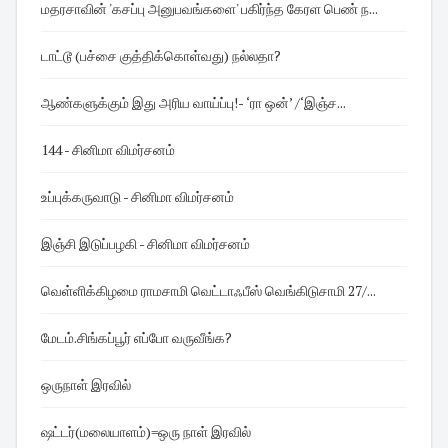
மதரசாவின் 'கசப்பு அனுபவங்களை' பகிர்ந்த கேரள பெண் ந...
டாட்டூ (பச்சை குத்திக்கொள்வது) நல்லதா?
ஆண்களுக்கும் இது அரிய வாய்ப்பு! - ‘ரா ஒன்’ /‘இஞ்ச...
144 - சினிமா விமர்சனம்
உப்புக்கருவாடு - சினிமா விமர்சனம்
இஞ்சி இடுப்பழகி - சினிமா விமர்சனம்
வெள்ளிக்கிழமை ராமசாமி வெட்டாஃபீஸ் வெங்கிடுசாமி 27/...
மேடம்.சிங்கப்பூர் எப்போ வருவீங்க?
ஒருநாள் இரவில்
ஷட்டர்(மலையாளம்)=ஒரு நாள் இரவில்