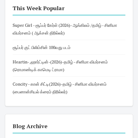
This Week Popular
Super Girl - சூப்பர் கேர்ள் (2026)- ஆங்கிலம் /தமிழ் - சினிமா
விமர்சனம் ( ஆக்சன் திரில்லர்)
சூப்பர் குட் பிலிம்சின் 100வது படம்
Heartin- ,ஹார்ட்டின்-(2026)-தமிழ் - சினிமா விமர்சனம்
(ரொமாண்டிக் காமெடி ட்ராமா)
Concity - கான் சிட்டி(2026)-தமிழ் - சினிமா விமர்சனம்
(பைனான்சியல் க்ரைம் திரில்லர்)
Blog Archive