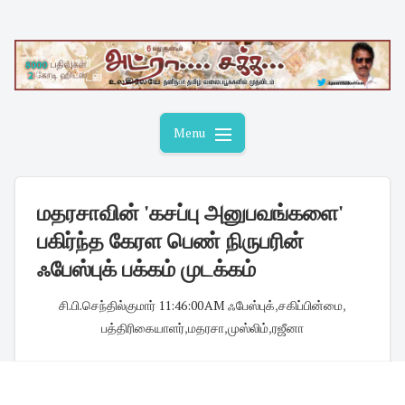
Skip
to
content
Menu
மதரசாவின் 'கசப்பு அனுபவங்களை'
பகிர்ந்த கேரள பெண் நிருபரின்
ஃபேஸ்புக் பக்கம் முடக்கம்
சி.பி.செந்தில்குமார்
·
11:46:00 AM
·
ஃபேஸ்புக்
,
சகிப்பின்மை
,
பத்திரிகையாளர்
,
மதரசா
,
முஸ்லிம்
,
ரஜீனா