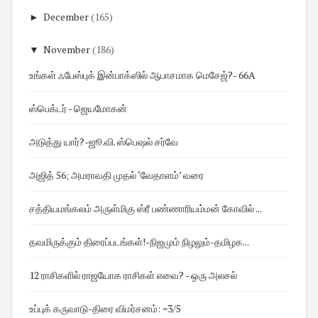
►
December
(165)
▼
November
(186)
உங்கள் ஃபேஸ்புக் இன்பாக்ஸில் ஆபாசமாக மெசேஜ்?- 66A
ஸ்பெக்டர் - ஜெயமோகன்
அடுத்து யார்?-ஜூ.வி. ஸ்பெஷல் சர்வே
அஜித் 56; அமராவதி முதல் ‘வேதாளம்’ வரை
சத்தியமங்கலம் அருள்மிகு ஸ்ரீ பண்ணாரியம்மன் கோவில் ...
தவமிருக்கும் திரைப்படங்கள்! -நிஜமும் நிழலும்-தமிழக...
12 ராசிகளில் ராஜயோக ராசிகள் எவை? - ஒரு அலசல்
உப்புக் கருவாடு-திரை விமர்சனம்: =3/5