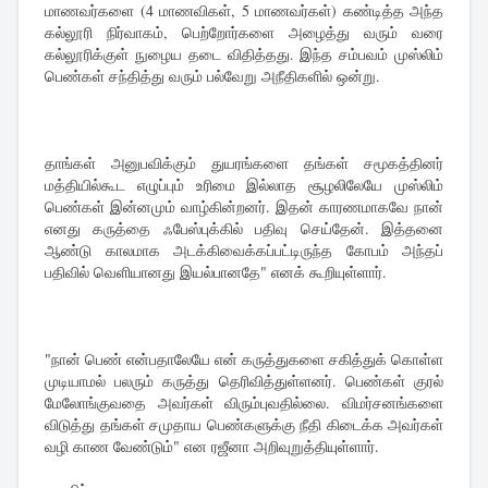
மாணவர்களை (4 மாணவிகள், 5 மாணவர்கள்) கண்டித்த அந்த
கல்லூரி நிர்வாகம், பெற்றோர்களை அழைத்து வரும் வரை
கல்லூரிக்குள் நுழைய தடை விதித்தது. இந்த சம்பவம் முஸ்லிம்
பெண்கள் சந்தித்து வரும் பல்வேறு அநீதிகளில் ஒன்று.
தாங்கள் அனுபவிக்கும் துயரங்களை தங்கள் சமூகத்தினர்
மத்தியில்கூட எழுப்பும் உரிமை இல்லாத சூழலிலேயே முஸ்லிம்
பெண்கள் இன்னமும் வாழ்கின்றனர். இதன் காரணமாகவே நான்
எனது கருத்தை ஃபேஸ்புக்கில் பதிவு செய்தேன். இத்தனை
ஆண்டு காலமாக அடக்கிவைக்கப்பட்டிருந்த கோபம் அந்தப்
பதிவில் வெளியானது இயல்பானதே" எனக் கூறியுள்ளார்.
"நான் பெண் என்பதாலேயே என் கருத்துகளை சகித்துக் கொள்ள
முடியாமல் பலரும் கருத்து தெரிவித்துள்ளனர். பெண்கள் குரல்
மேலோங்குவதை அவர்கள் விரும்புவதில்லை. விமர்சனங்களை
விடுத்து தங்கள் சமுதாய பெண்களுக்கு நீதி கிடைக்க அவர்கள்
வழி காண வேண்டும்" என ரஜீனா அறிவுறுத்தியுள்ளார்.