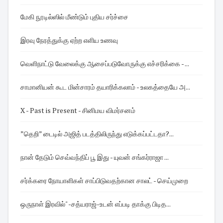
மேகி நூடில்ஸில் மீண்டும் புதிய சர்ச்சை
இரவு நேரத்துக்கு ஏற்ற எளிய உணவு
வெளிநாட்டு வேலைக்கு ஆசைப்படுவோருக்கு எச்சரிக்கை - ...
சாமானியன் கூட மின்சாரம் தயாரிக்கலாம் - உலகத்தையே அ...
X - Past is Present - சினிமய விமர்சனம்
”தெறி” டைடில் அஜித் படத்திலிருந்து எடுக்கப்பட்டதா?...
நான் தேடும் செவ்வந்திப் பூ இது - யுவன் சங்கர்ராஜா ...
சர்க்கரை நோயாளிகள் சாப்பிடுவதற்கான சாலட் - செய்முறை
ஒருநாள் இரவில்" -சத்யராஜ்-உடன் எப்படி தாக்கு பிடித...