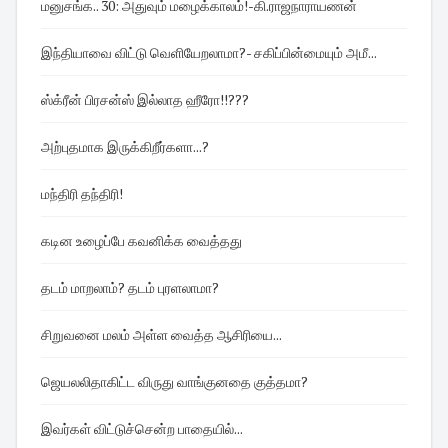
மனுசங்க.. 30: அதுவும் மழைக்காலம்!-கி.ராஜநாராயணன்
இந்தியாவை விட்டு வெளியேறலாமா?- சகிப்பின்மையும் அமீ...
ஸ்க்ரீன் பிரசன்ஸ் இல்லாத ஹீரோ!!???
அற்புதமாக இருக்கிறீர்களா...?
மந்திரி தந்திரி!
கடின உழைப்பே கவனிக்க வைத்தது
தடம் மாறலாம்? தடம் புரளலாமா?
சிறுவனை மலம் அள்ள வைத்த ஆசிரியை...
ஜெயலலிதாகிட்ட விருது வாங்குனதை குத்தமா?
இவர்கள் விட்டுச்சென்ற பாதையில்...