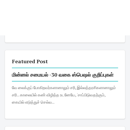
Featured Post
மின்னல் சமையல் -30 வகை ஸ்பெஷல் குறிப்புகள்
வே லைக்குப் போகிறவர்களானாலும் சரி, இல்லத்தரசிகளானாலும்
சரி... காலையில் கண் விழித்த உடனேயே, 'சாப்பிடுவதற்கும்,
கையில் எடுத்துச் செல்வ...