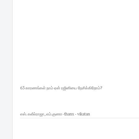
63 காரணங்கள் நாம் ஏன் ரஜினியை நேசிக்கிறோம்?
எஸ். கலீல்ராஜா, எம்.குணா-thanx - vikatan