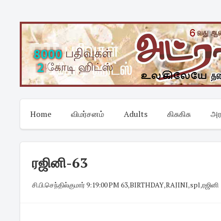
Skip
to
content
Home
விமர்சனம்
Adults
கிசுகிசு
அர
ரஜினி-63
சி.பி.செந்தில்குமார்
·
9:19:00 PM
·
63
,
BIRTHDAY
,
RAJINI
,
spl
,
ரஜினி