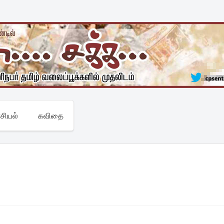
சியல்
கவிதை