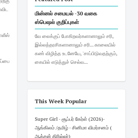
ற்கு
ரவிட
மின்னல் சமையல் -30 வகை
ஸ்பெஷல் குறிப்புகள்
லீஸ்
வே லைக்குப் போகிறவர்களானாலும் சரி,
இல்லத்தரசிகளானாலும் சரி... காலையில்
கண் விழித்த உடனேயே, 'சாப்பிடுவதற்கும்,
ப்பை
கையில் எடுத்துச் செல்வ...
This Week Popular
Super Girl - சூப்பர் கேர்ள் (2026)-
ஆங்கிலம் /தமிழ் - சினிமா விமர்சனம் (
ஆக்சன் திரில்லர்)