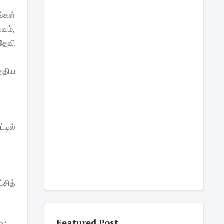
்கள்
ும்,
தேவி
த்திய
டில்
்சித்
Featured Post