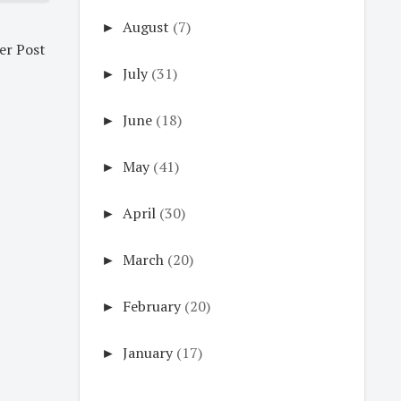
►
August
(7)
er Post
►
July
(31)
►
June
(18)
►
May
(41)
►
April
(30)
►
March
(20)
►
February
(20)
►
January
(17)