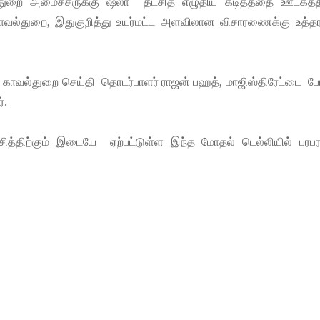
்துறை அமைச்சருக்கு ஷீலா தீட்சித் எழுதிய கடிதத்தை ஊடகத்தி
லி காவல்துறை, இதுகுறித்து உயர்மட்ட அளவிலான விசாரணைக்கு உத்த
 காவல்துறை செய்தி தொடர்பாளர் ராஜன் பஹத், மாஜிஸ்திரேட்டை போ
்.
்சித்திற்கும் இடையே ஏற்பட்டுள்ள இந்த மோதல் டெல்லியில் பரபர