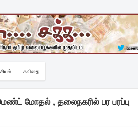
சியல்
கவிதை
்மெண்ட் மோதல் , தலைநகரில் பர பரப்பு