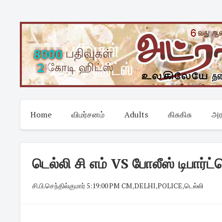
Skip
to
content
Home
விமர்சனம்
Adults
கிசுகிசு
அர
டெல்லி சி எம் VS போலீஸ் டிபார்ட
சி.பி.செந்தில்குமார்
·
5:19:00 PM
·
CM
,
DELHI
,
POLICE
,
டெல்லி