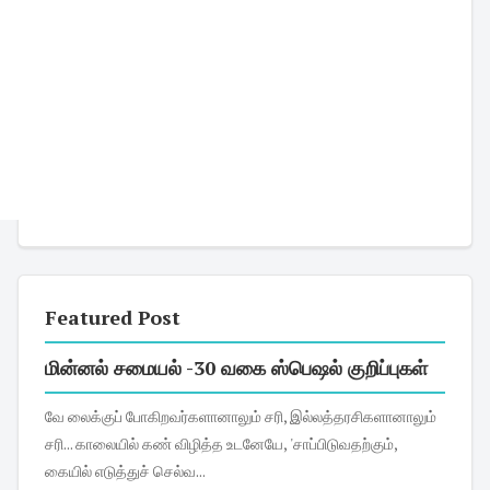
Featured Post
மின்னல் சமையல் -30 வகை ஸ்பெஷல் குறிப்புகள்
வே லைக்குப் போகிறவர்களானாலும் சரி, இல்லத்தரசிகளானாலும்
சரி... காலையில் கண் விழித்த உடனேயே, 'சாப்பிடுவதற்கும்,
கையில் எடுத்துச் செல்வ...