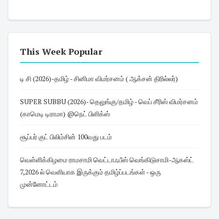
This Week Popular
டி சி (2026)-தமிழ் - சினிமா விமர்சனம் ( ஆக்சன் திரில்லர்)
SUPER SUBBU (2026)- தெலுங்கு/தமிழ் - வெப் சீரிஸ் விமர்சனம்
(காமெடி டிராமா) @நெட் பிளிக்ஸ்
சூப்பர் குட் பிலிம்சின் 100வது படம்
வெள்ளிக்கிழமை ராமசாமி வெட்டாஃபீஸ் வெங்கிடுசாமி-ஆகஸ்ட்
7,2026 ல் வெளியாக இருக்கும் தமிழ்ப்படங்கள் - ஒரு
முன்னோட்டம்