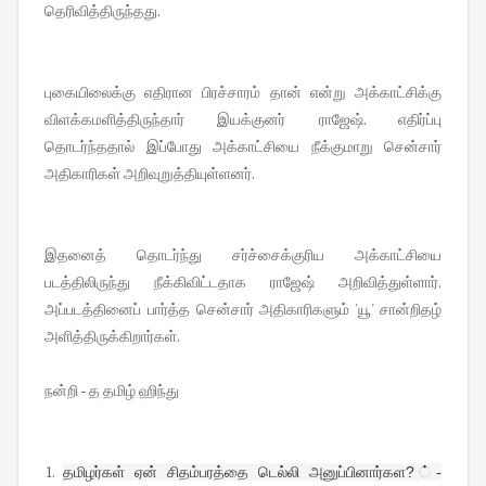
தெரிவித்திருந்தது.
புகையிலைக்கு எதிரான பிரச்சாரம் தான் என்று அக்காட்சிக்கு
விளக்கமளித்திருந்தார் இயக்குனர் ராஜேஷ். எதிர்ப்பு
தொடர்ந்ததால் இப்போது அக்காட்சியை நீக்குமாறு சென்சார்
அதிகாரிகள் அறிவுறுத்தியுள்ளனர்.
இதனைத் தொடர்ந்து சர்ச்சைக்குரிய அக்காட்சியை
படத்திலிருந்து நீக்கிவிட்டதாக ராஜேஷ் அறிவித்துள்ளார்.
அப்படத்தினைப் பார்த்த சென்சார் அதிகாரிகளும் 'யூ' சான்றிதழ்
அளித்திருக்கிறார்கள்.
நன்றி - த தமிழ் ஹிந்து
1.
தமிழர்கள் ஏன் சிதம்பரத்தை டெல்லி அனுப்பினார்கள? ்-