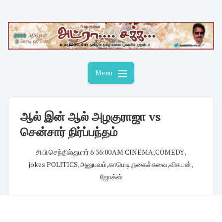
Skip
to
content
Menu
ஆல் இன் ஆல் அழகுராஜா vs
சென்சார் நிர்ப்பந்தம்
சி.பி.செந்தில்குமார்
·
6:36:00 AM
·
CINEMA
,
COMEDY
,
jokes POLITICS
,
அனுபவம்
,
காமெடி
,
நகைச்சுவை
,
விகடன்
,
ஜோக்ஸ்