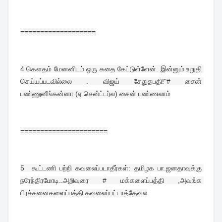
===================
4 
கௌதம் மேனனிடம் ஒரு கதை கேட்டுள்ளேன். இன்னும் உறுதி 
செய்யப்படவில்லை . விஜய் சேதுதபதி!"# சைன் 
பண்ணுனீங்கன்னா (ஏ சென்ட்டர்ல) சைன் பண்ணலாம்
======================
5  
கூட்டணி பற்றி கவலைப்படாதீர்கள்: தமிழக பா.ஜனதாவுக்கு 
நரேந்திரமோடி..அறிவுரை # மக்களைப்பத்தி ,அவங்க 
பிரச்சனைகளைப்பத்தி கவலைப்பட்டாத்தேவல