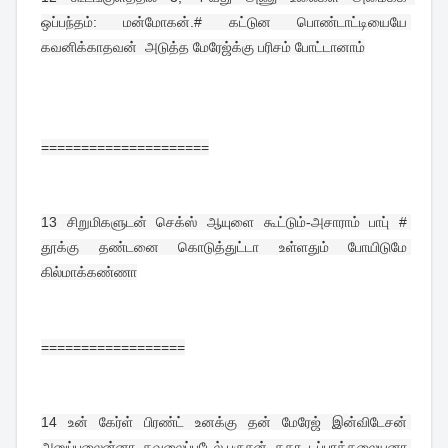
ஒப்பந்தம்: மன்மோகன்.# கட்டுன பொண்டாட்டியையே 
கவனிக்காதவன்  அடுத்த மேரேஜ்க்கு பரிசம் போட்டானாம்
=====================
13 
சிறுமிகளுடன் செக்ஸ் ஆயுளை கூட்டும்-அசாராம் பாபு் # 
தூக்கு தண்டனை கொடுத்துட்டா உள்ளதும் போயிடுமே 
கில்மாக்கண்ணா
==================
14 
உன் கேர்ள் பிரண்ட் உனக்கு தன் மேரேஜ் இன்விடேசன் 
அனுப்பலைன்னா கவலைப்படேல்.புருசன் தகர டப்பாத்தலையனா 