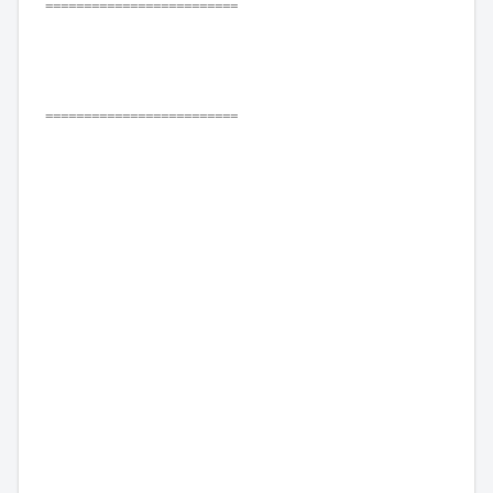
=========================
=========================