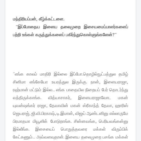
மந்திரியப்பன், கீழ்க்கட்டளை.
''இப்போதைய இளைய தலைமுறை இசையமைப்பாளர்களைப்
பற்றி உங்கள் கருத்துக்களைப் பகிர்ந்துகொள்ளுங்களேன்?''
''எங்க காலம் மாதிரி இல்லை இப்போ.தொழில்நுட்பத்துல தமிழ்
சினிமா எங்கேயோ உயரத்துல இருக்கு. நான், இளையராஜா,
ரஹ்மான் மட்டும் இல்ல... எங்க பாதையில நிறையப் பேர் தொடர்ந்து
வந்திருக்காங்க. வித்யாசாகர், இளையராஜாவோட மகன்
யுவன்ஷங்கர் ராஜா, தேவாவின் மகன் ஸ்ரீகாந்த் தேவா, ஹாரிஸ்
ஜெயராஜ், ஜி.வி.பிரகாஷ், டி.இமான், விஜய் ஆண்டனினு எல்லாருமே
பிரமாதமா மியூஸிக் போடுறாங்க. சின்னவங்க, பெரியவங்கன்னு
இல்லீங்க. இசையைப் பொறுத்தவரை மக்கள் விரும்பிக்
கேட்கணும்... அவ்வளவுதான். இளைய தலைமுறை பசங்க மக்கள்