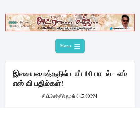
Skip
to
content
Menu
இசையமைத்ததில் டாப் 10 பாடல் - எம்
எஸ் வி பதில்கள்!
சி.பி.செந்தில்குமார்
·
6:13:00 PM
·