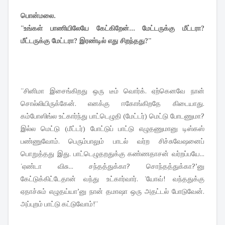
பொன்மலை.
''உங்கள் பாணியிலேயே கேட்கிறேன்... மேட்டருக்கு மீட்டரா?
மீட்டருக்கு மேட்டரா? இரண்டில் எது சிறந்தது?''
''சினிமா இசைங்கிறது ஒரு டீம் வொர்க். ஏற்கெனவே நான்
சொல்லியிருக்கேன். எனக்கு ஈகோங்கிறதே கிடையாது.
கம்போஸிங்ல உட்கார்ந்து பாட்டெழுதி (மேட்டர்) மெட்டு போடணுமா?
இல்ல மெட்டு (மீட்டர்) போட்டுப் பாட்டு எழுதணுமானு டிஸ்கஸ்
பண்ணுவோம். பெரும்பாலும் பாடல் வர்ற சிச்சுவேஷனைப்
பொறுத்தது இது. பாட்டெழுதறதுக்கு கண்ணதாசன் வர்றப்பயே...
'ஏண்டா விசு... சந்தத்துக்கா? சொந்தத்துக்கா?’னு
கேட்டுக்கிட்டேதான் வந்து உட்கார்வார். 'யோவ்! வந்ததுக்கு
ஏதாச்சும் எழுதய்யா’னு நான் தமாஷா ஒரு அதட்டல் போடுவேன்.
அப்புறம் பாட்டு கட்டுவோம்!''