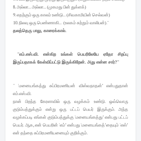
8. அல்லா... அல்லா... (முகமது பின் துக்ளக்)
9. எதற்கும் ஒரு காலம் உண்டு... (சிவகாமியின் செல்வன்)
10. நிலவு ஒரு பெண்ணாகி... (உலகம் சுற்றும் வாலிபன்).''
தலத்தெரு பாலு, காரைக்கால்.
''எம்.எஸ்.வி. என்கிற உங்கள் பெயரிலேயே ஏதோ சிறப்பு
இருப்பதாகக் கேள்விப்பட்டு இருக்கிறேன். அது என்ன சார்?''
'' 'மனையங்கத்து சுப்பிரமணியன் விஸ்வநாதன்’ என்பதுதான்
எம்.எஸ்.வி.
நான் பிறந்த கேரளாவில் ஒரு வழக்கம் உண்டு. ஒவ்வொரு
குடும்பத்துக்கும் என்று ஒரு பட்டப் பெயர் இருக்கும். அந்த
வழக்கப்படி எங்கள் குடும்பத்துக்கு 'மனையங்கத்து’ என்பது பட்டப்
பெயர். ஆக, என் பெயரின் 'எம்’ என்பது 'மனையங்கத்’தையும் 'எஸ்’
என் தந்தை சுப்பிரமணியனையும் குறிக்கும்.