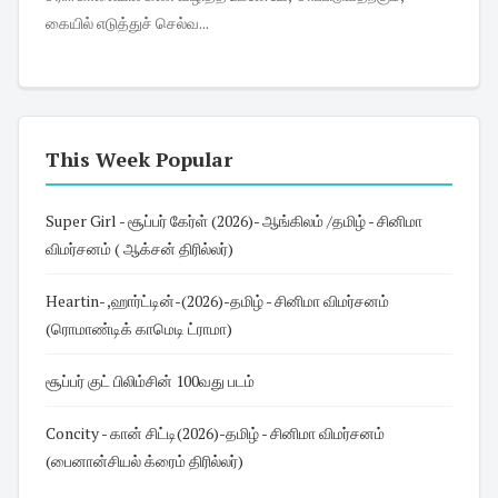
கையில் எடுத்துச் செல்வ...
This Week Popular
Super Girl - சூப்பர் கேர்ள் (2026)- ஆங்கிலம் /தமிழ் - சினிமா
விமர்சனம் ( ஆக்சன் திரில்லர்)
Heartin- ,ஹார்ட்டின்-(2026)-தமிழ் - சினிமா விமர்சனம்
(ரொமாண்டிக் காமெடி ட்ராமா)
சூப்பர் குட் பிலிம்சின் 100வது படம்
Concity - கான் சிட்டி(2026)-தமிழ் - சினிமா விமர்சனம்
(பைனான்சியல் க்ரைம் திரில்லர்)