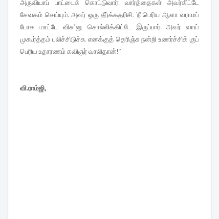
அருவியாப் பாட்டைக் கொட்டுவார். வார்த்தைகள் அவர்கிட்டே
சேவகம் செய்யும். அவர் ஒரு தீர்க்கதரிசி. 'நீ பெரிய ஆளா வராமப்
போக மாட்டே விசு’னு சொல்லிக்கிட்டே இருப்பார். அவர் வாய்
முகூர்த்தம் பலிச்சிடுச்சு. எனக்குத் தெரிஞ்சு நன்றி உணர்ச்சிக் குப்
பெரிய உதாரணம் கவிஞர் வாலிதான்!''
வி.ராம்ஜி,