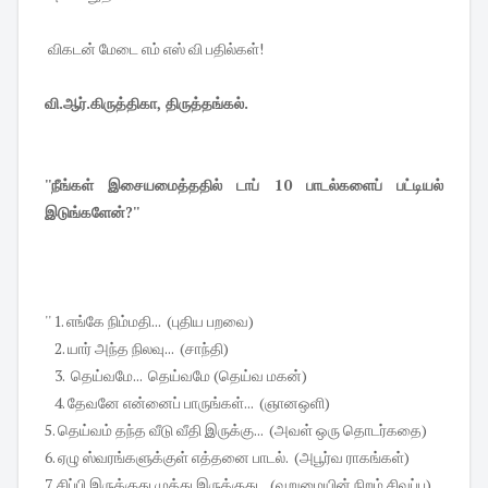
விகடன் மேடை எம் எஸ் வி பதில்கள்!
வி.ஆர்.கிருத்திகா, திருத்தங்கல்.
''நீங்கள் இசையமைத்ததில் டாப் 10 பாடல்களைப் பட்டியல்
இடுங்களேன்?''
'' 1. எங்கே நிம்மதி... (புதிய பறவை)
2. யார் அந்த நிலவு... (சாந்தி)
3. தெய்வமே... தெய்வமே (தெய்வ மகன்)
4. தேவனே என்னைப் பாருங்கள்... (ஞானஒளி)
5. தெய்வம் தந்த வீடு வீதி இருக்கு... (அவள் ஒரு தொடர்கதை)
6. ஏழு ஸ்வரங்களுக்குள் எத்தனை பாடல். (அபூர்வ ராகங்கள்)
7. சிப்பி இருக்குது முத்து இருக்குது... (வறுமையின் நிறம் சிவப்பு)