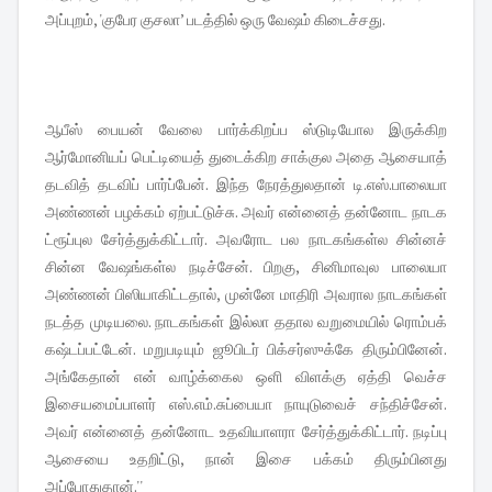
அப்புறம், 'குபேர குசலா’ படத்தில் ஒரு வேஷம் கிடைச்சது.
ஆபீஸ் பையன் வேலை பார்க்கிறப்ப ஸ்டுடியோல இருக்கிற
ஆர்மோனியப் பெட்டியைத் துடைக்கிற சாக்குல அதை ஆசையாத்
தடவித் தடவிப் பார்ப்பேன். இந்த நேரத்துலதான் டி.எஸ்.பாலையா
அண்ணன் பழக்கம் ஏற்பட்டுச்சு. அவர் என்னைத் தன்னோட நாடக
ட்ரூப்புல சேர்த்துக்கிட்டார். அவரோட பல நாடகங்கள்ல சின்னச்
சின்ன வேஷங்கள்ல நடிச்சேன். பிறகு, சினிமாவுல பாலையா
அண்ணன் பிஸியாகிட்டதால், முன்னே மாதிரி அவரால நாடகங்கள்
நடத்த முடியலை. நாடகங்கள் இல்லா ததால வறுமையில் ரொம்பக்
கஷ்டப்பட்டேன். மறுபடியும் ஜூபிடர் பிக்சர்ஸுக்கே திரும்பினேன்.
அங்கேதான் என் வாழ்க்கைல ஒளி விளக்கு ஏத்தி வெச்ச
இசையமைப்பாளர் எஸ்.எம்.சுப்பையா நாயுடுவைச் சந்திச்சேன்.
அவர் என்னைத் தன்னோட உதவியாளரா சேர்த்துக்கிட்டார். நடிப்பு
ஆசையை உதறிட்டு, நான் இசை பக்கம் திரும்பினது
அப்போதுதான்.''