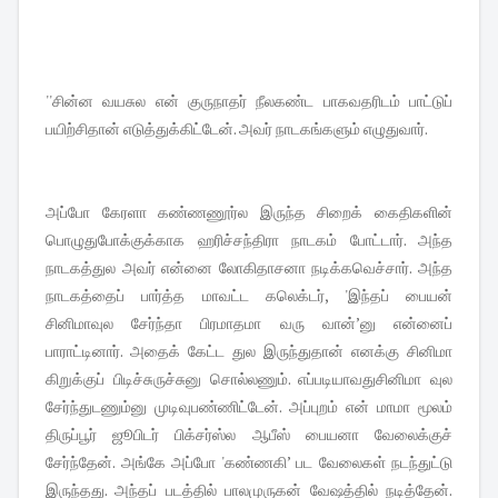
''சின்ன வயசுல என் குருநாதர் நீலகண்ட பாகவதரிடம் பாட்டுப்
பயிற்சிதான் எடுத்துக்கிட்டேன். அவர் நாடகங்களும் எழுதுவார்.
அப்போ கேரளா கண்ணணூர்ல இருந்த சிறைக் கைதிகளின்
பொழுதுபோக்குக்காக ஹரிச்சந்திரா நாடகம் போட்டார். அந்த
நாடகத்துல அவர் என்னை லோகிதாசனா நடிக்கவெச்சார். அந்த
நாடகத்தைப் பார்த்த மாவட்ட கலெக்டர், 'இந்தப் பையன்
சினிமாவுல சேர்ந்தா பிரமாதமா வரு வான்’னு என்னைப்
பாராட்டினார். அதைக் கேட்ட துல இருந்துதான் எனக்கு சினிமா
கிறுக்குப் பிடிச்சுருச்சுனு சொல்லணும். எப்படியாவதுசினிமா வுல
சேர்ந்துடணும்னு முடிவுபண்ணிட்டேன். அப்புறம் என் மாமா மூலம்
திருப்பூர் ஜூபிடர் பிக்சர்ஸ்ல ஆபீஸ் பையனா வேலைக்குச்
சேர்ந்தேன். அங்கே அப்போ 'கண்ணகி’ பட வேலைகள் நடந்துட்டு
இருந்தது. அந்தப் படத்தில் பாலமுருகன் வேஷத்தில் நடித்தேன்.