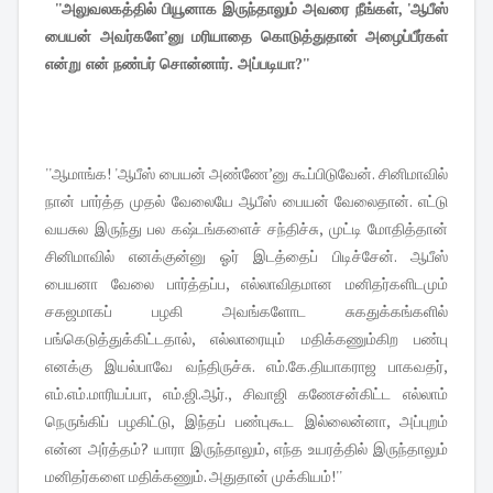
''அலுவலகத்தில் பியூனாக இருந்தாலும் அவரை நீங்கள், 'ஆபீஸ்
பையன் அவர்களே’னு மரியாதை கொடுத்துதான் அழைப்பீர்கள்
என்று என் நண்பர் சொன்னார். அப்படியா?''
''ஆமாங்க! 'ஆபீஸ் பையன் அண்ணே’னு கூப்பிடுவேன். சினிமாவில்
நான் பார்த்த முதல் வேலையே ஆபீஸ் பையன் வேலைதான். எட்டு
வயசுல இருந்து பல கஷ்டங்களைச் சந்திச்சு, முட்டி மோதித்தான்
சினிமாவில் எனக்குன்னு ஓர் இடத்தைப் பிடிச்சேன். ஆபீஸ்
பையனா வேலை பார்த்தப்ப, எல்லாவிதமான மனிதர்களிடமும்
சகஜமாகப் பழகி அவங்களோட சுகதுக்கங்களில்
பங்கெடுத்துக்கிட்டதால், எல்லாரையும் மதிக்கணும்கிற பண்பு
எனக்கு இயல்பாவே வந்திருச்சு. எம்.கே.தியாகராஜ பாகவதர்,
எம்.எம்.மாரியப்பா, எம்.ஜி.ஆர்., சிவாஜி கணேசன்கிட்ட எல்லாம்
நெருங்கிப் பழகிட்டு, இந்தப் பண்புகூட இல்லைன்னா, அப்புறம்
என்ன அர்த்தம்? யாரா இருந்தாலும், எந்த உயரத்தில் இருந்தாலும்
மனிதர்களை மதிக்கணும். அதுதான் முக்கியம்!''