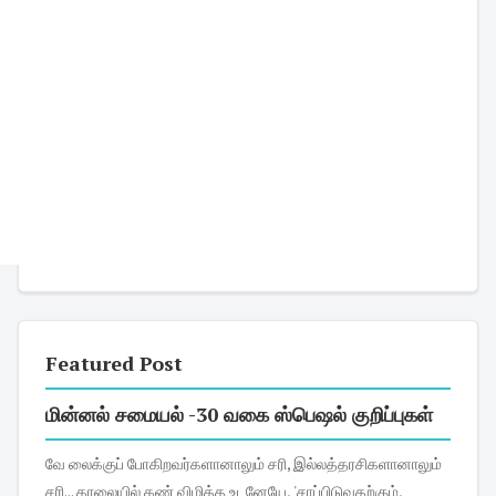
Featured Post
மின்னல் சமையல் -30 வகை ஸ்பெஷல் குறிப்புகள்
வே லைக்குப் போகிறவர்களானாலும் சரி, இல்லத்தரசிகளானாலும்
சரி... காலையில் கண் விழித்த உடனேயே, 'சாப்பிடுவதற்கும்,