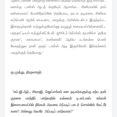
ஆனா, பரவலா பலருக்கு என்னைப் பத்தித் தெரியாத ஒரு செய்தி...
எனக்கு டான்ஸ் ஆடத் தெரியும். ஆமாங்க... சினிமாவில் நாம்
என்னவாகப் போகிறோம்னே தெரியாம, நாடக நடிகனா, சினிமா
கம்பெனி ஆபீஸ் பையனா, பலருக்கு அசிஸ்டென்டா இருந்தப்ப...
இதையும்தான் கத்துக்குவோம்னு வழுவூர் ராமையாப்பிள்ளைகிட்ட
பரதநாட்டியம் கத்துக்கிட்டேன். ஜூபிடர் பிக்சர்ஸ் தயாரிச்ச 'குபேர
குசலா’, 'மகாமாயா’, 'கண்ணகி’ ஆகிய படங்கள்ல பெண்
வேஷத்துல நான் குரூப் டான்ஸ் ஆடி இருக்கேன். இதெல்லாம்
பலருக்குத் தெரியாது.''
கு.முத்து, திருவாரூர்.
''எம்.ஜி.ஆர்., சிவாஜி, ஜெய்சங்கர் என நடிகர்களுக்கு ஏற்ப தன்
குரலை மாற்றிப் பாடுவதில் வல்லவர் டி.எம்.எஸ். உங்கள்
இசையமைப்பில் நீங்கள் அவரை அப்படிப் பாடச் சொல்லிக் கேட்பீர்
களா? அல்லது அவரே அப்படிப் பாடுவாரா?''