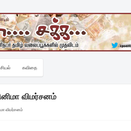
சியல்
கவிதை
-சினிமா விமர்சனம்
னிமா விமர்சனம்