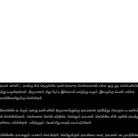
தவன் உள்ளிட்ட நான்கு பேர் நெருங்கிய நண்பர்களாக சென்னையில் உள்ள ஒரு ஐடி கம்பெனியில
து வருகிறார்கள். திருமணம் மீது பிடிப்பு இல்லாமல் வாழ்ந்து வரும், இவருக்கு பெண் பார்க்க
கர்கோவிலுக்கு செல்கிறார்.
ர்கோவிலில் நடக்கும் தனது நண்பனின் திருமணத்துக்கு நாயகனை தவிர்த்து அவருடைய நண்பர
் செல்கின்றனர். அவர்களை ரெயில் ஏற்றிவிட செல்லும் நாயகன், ரெயில்வே ஸ்டேஷனில் வைத்
ளியை பார்க்கிறார். பார்த்ததும் அவள்மீது காதல் வயப்படுகிறார்.
ிலிலேயே நாயகனும் பயணம் செய்கிறார். ரெயிலுக்குள் நாயகியை கவர, நாயகன் பல முயற்சிகள