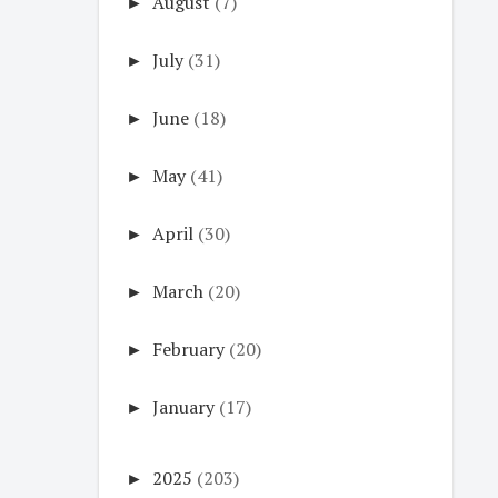
►
August
(7)
►
July
(31)
►
June
(18)
►
May
(41)
►
April
(30)
►
March
(20)
►
February
(20)
►
January
(17)
►
2025
(203)