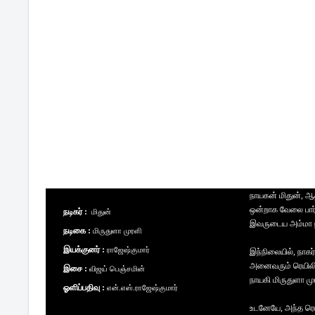
நாயகன் மிதுன், ஆ
ஒன்றாக வேலை பார்த்
நடிகர் :
மிதுன்
இவருடைய அம்மா நா
நடிகை :
மிருதுளா முரளி
இயக்குனர் :
ராஜேஷ்குமார்
இந்நிலையில், நாக
அனைவரும் ரெயிலில
இசை :
விஜய் பெஞ்சமின்
நாயகி மிருதுளா முர
ஓளிப்பதிவு :
என்.எஸ்.ராஜேஷ்குமார்
உடனேயே, அந்த ரெய