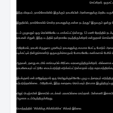
செய்கிறார். ஒருகட்
இந்த விஷயம், நாகர்கோவிலில் இருக்கும் நாயகியின் அண்ணனுக்கு தெரிய வருகிறத
இறுதியில், நாகர்கோவில் சென்ற நாயகனுக்கு என்ன நடந்தது? இருவரும் ஒன்று 
படம் முழுவதும் ஒரு ரெயிலிலேயே படமாக்கப்பட்டுள்ளது. 12 மணி நேரத்தில் நடக்கு
நாயகன் மிதுன், இந்த படத்தில் நன்றாகவே நடித்திருக்கிறார் என்றுதான் சொல்லவ
அதேபோல், நாயகி மிருதுளா முரளியும் நாயகனுக்கு சமமாக போட்டி போடும் அளவு
படிக்கட்டில் நின்றுகொண்டு ஒருவருக்கொருவர் பேசாமலேயே கண்களால் பேசிக் 
ஆதவன், தனது டைமிங் காமெடியில் சிரிப்பை வரவழைத்திருக்கிறார். வில்லனாக 
நாயகியையும் மட்டுமே மையப்படுத்தி எடுக்கப்பட்டுள்ளதால் மற்ற கதாபாத்திரங
இயக்குனர் என்.ராஜேஷ்குமார் ஒரு ரெயிலுக்குள்ளேயே முழு படத்தையும் எடுத்திர
ஏற்படுத்தவில்லை.. அதேபோல், இந்த கதையை ரொம்பவும் நீளமாக இழுத்திருப்பத
விஜய் பெஞ்சமின் இசையில் பாடல்கள் பரவாயில்லை ரகம்தான். பின்னணி இசையில் 
அழகாக படம்பிடித்திருக்கிறது.
மொத்தத்தில் ‘சிக்கிக்கு சிக்கிக்கிச்சு’ சிக்கல் இல்லை.