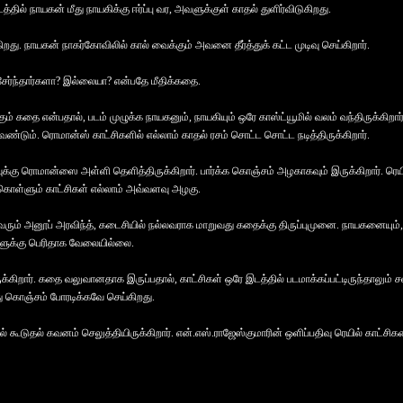
டத்தில் நாயகன் மீது நாயகிக்கு ஈர்ப்பு வர, அவளுக்குள் காதல் துளிர்விடுகிறது.
ு. நாயகன் நாகர்கோவிலில் கால் வைக்கும் அவனை தீர்த்துக் கட்ட முடிவு செய்கிறார்.
சேர்ந்தார்களா? இல்லையா? என்பதே மீதிக்கதை.
ம் கதை என்பதால், படம் முழுக்க நாயகனும், நாயகியும் ஒரே காஸ்ட்யூமில் வலம் வந்திருக்கிறார
ேண்டும். ரொமான்ஸ் காட்சிகளில் எல்லாம் காதல் ரசம் சொட்ட சொட்ட நடித்திருக்கிறார்.
க்கு ரொமான்ஸை அள்ளி தெளித்திருக்கிறார். பார்க்க கொஞ்சம் அழகாகவும் இருக்கிறார். ரெய
கொள்ளும் காட்சிகள் எல்லாம் அவ்வளவு அழகு.
வரும் அனூப் அரவிந்த், கடைசியில் நல்லவராக மாறுவது கதைக்கு திருப்புமுனை. நாயகனையும்
்களுக்கு பெரிதாக வேலையில்லை.
ுக்கிறார். கதை வலுவானதாக இருப்பதால், காட்சிகள் ஒரே இடத்தில் படமாக்கப்பட்டிருந்தாலும் ச
ு கொஞ்சம் போரடிக்கவே செய்கிறது.
கூடுதல் கவனம் செலுத்தியிருக்கிறார். என்.எஸ்.ராஜேஸ்குமாரின் ஒளிப்பதிவு ரெயில் காட்சி