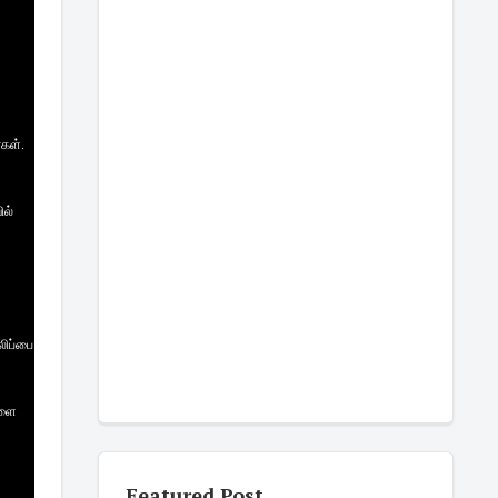
்கள்.
ில்
,
லிப்பை
களை
Featured Post