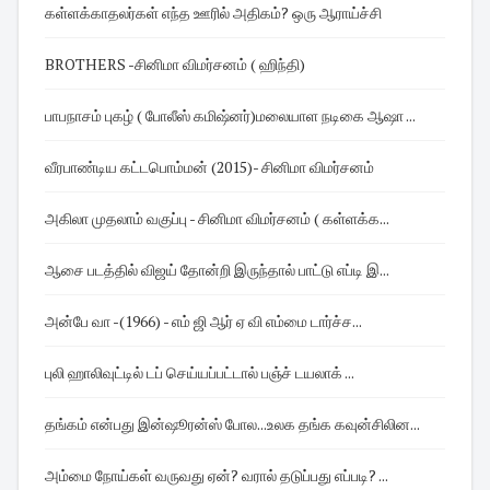
கள்ளக்காதலர்கள் எந்த ஊரில் அதிகம்? ஒரு ஆராய்ச்சி
BROTHERS -சினிமா விமர்சனம் ( ஹிந்தி)
பாபநாசம் புகழ் ( போலீஸ் கமிஷ்னர்)மலையாள நடிகை ஆஷா ...
வீரபாண்டிய கட்டபொம்மன் (2015)- சினிமா விமர்சனம்
அகிலா முதலாம் வகுப்பு - சினிமா விமர்சனம் ( கள்ளக்க...
ஆசை படத்தில் விஜய் தோன்றி இருந்தால் பாட்டு எப்டி இ...
அன்பே வா -(1966) - எம் ஜி ஆர் ஏ வி எம்மை டார்ச்ச...
புலி ஹாலிவுட்டில் டப் செய்யப்பட்டால் பஞ்ச் டயலாக் ...
தங்கம் என்பது இன்ஷூரன்ஸ் போல...உலக தங்க கவுன்சிலின...
அம்மை நோய்கள் வருவது ஏன்? வரால் தடுப்பது எப்படி? ...