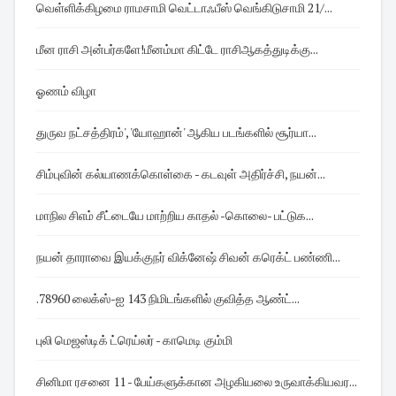
வெள்ளிக்கிழமை ராமசாமி வெட்டாஃபீஸ் வெங்கிடுசாமி 21/...
மீன ராசி அன்பர்களே!மீனம்மா கிட்டே ராசிஆகத்துடிக்கு...
ஓணம் விழா
துருவ நட்சத்திரம்', 'யோஹான்' ஆகிய படங்களில் சூர்யா...
சிம்புவின் கல்யாணக்கொள்கை - கடவுள் அதிர்ச்சி, நயன்...
மாநில சிஎம் சீட்டையே மாற்றிய காதல் -கொலை- பட்டுக...
நயன் தாராவை இயக்குநர் விக்னேஷ் சிவன் கரெக்ட் பண்ணி...
.78960 லைக்ஸ்-ஐ 143 நிமிடங்களில் குவித்த ஆண்ட்...
புலி மெஜஸ்டிக் ட்ரெய்லர் - காமெடி கும்மி
சினிமா ரசனை 11 - பேய்களுக்கான அழகியலை உருவாக்கியவர...