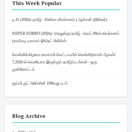
This Week Popular
டி சி (2026)-தமிழ் - சினிமா விமர்சனம் ( ஆக்சன் திரில்லர்)
SUPER SUBBU (2026)- தெலுங்கு/தமிழ் - வெப் சீரிஸ் விமர்சனம்
(காமெடி டிராமா) @நெட் பிளிக்ஸ்
வெள்ளிக்கிழமை ராமசாமி வெட்டாஃபீஸ் வெங்கிடுசாமி-ஆகஸ்ட்
7,2026 ல் வெளியாக இருக்கும் தமிழ்ப்படங்கள் - ஒரு
முன்னோட்டம்
சூப்பர் குட் பிலிம்சின் 100வது படம்
Blog Archive