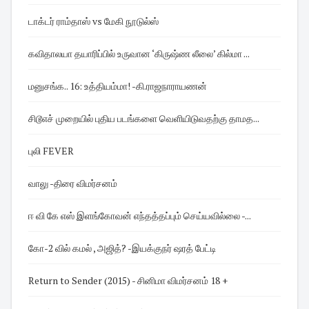
டாக்டர் ராம்தாஸ் vs மேகி நூடுல்ஸ்
கவிதாலயா தயாரிப்பில் உருவான ‘கிருஷ்ண லீலை’ கில்மா ...
மனுசங்க.. 16: உத்தியம்மா! -கி.ராஜநாராயணன்
சிடூஎச் முறையில் புதிய படங்களை வெளியிடுவதற்கு தாமத...
புலி FEVER
வாலு -திரை விமர்சனம்
ஈ வி கே எஸ் இளங்கோவன் எந்தத்தப்பும் செய்யவில்லை -...
கோ-2 வில் கமல் , அஜித்? -இயக்குநர் ஷரத் பேட்டி
Return to Sender (2015) - சினிமா விமர்சனம் 18 +