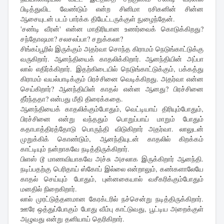
பிடித்துவிட வேண்டும் என்ற சினிமா ரசிகனின் சின்ன
ஆசையுடன் படம் பார்க்க தியேட்டருக்குள் நுழைந்தேன்.
'சண்டி வீரன்' என்ன மாதிரியான உணர்வைக் கொடுக்கிறது?
சந்தோஷமா? சலசலப்பா? சறுக்கலா?
சிங்கப்பூரில் இருக்கும் அதர்வா சொந்த கிராமம் நெடுங்காட்டுக்கு
வருகிறார். ஆனந்தியைக் காதலிக்கிறார். ஆனந்தியின் அப்பா
லால் எதிர்க்கிறார். இதற்கிடையில் நெடுங்காட்டுக்கும், பக்கத்து
கிராமம் வயல்பாடிக்கும் பிரச்சினை வெடிக்கிறது. அதர்வா என்ன
செய்கிறார்? ஆனந்தியின் காதல் என்ன ஆனது? பிரச்சினை
தீர்ந்ததா? என்பது மீதி திரைக்கதை.
ஆனந்தியைக் காதலிக்கும்போதும், வெட்டியாய் திரியும்போதும்,
பிரச்சினை என்று வந்ததும் பொறுப்பாய் மாறும் போதும்
கதாபாத்திரத்தோடு பொருந்தி விடுகிறார் அதர்வா. லாலுடன்
முறுக்கிக் கொண்டும், ஆனந்தியுடன் காதலில் கிறக்கம்
காட்டியும் நன்றாகவே நடித்திருக்கிறார்.
பிளஸ் டூ மாணவியாகவே அச்சு அசலாக இருக்கிறார் ஆனந்தி.
நடிப்பதற்கு பெரிதாய் ஸ்கோப் இல்லை என்றாலும், கண்களாலேயே
காதல் செய்யும் போதும், புன்னகையால் வசீகரிக்கும்போதும்
மனதில் நிறைகிறார்.
லால் முரட்டுத்தனமான கேரக்டரில் நச்சென்று நடித்திருக்கிறார்.
ஊரே ஒத்துப்போகும் போது வீம்பு காட்டுவது, பூட்டிய அறைக்குள்
அழுவது என்று தனியாய் தெரிகிறார்.