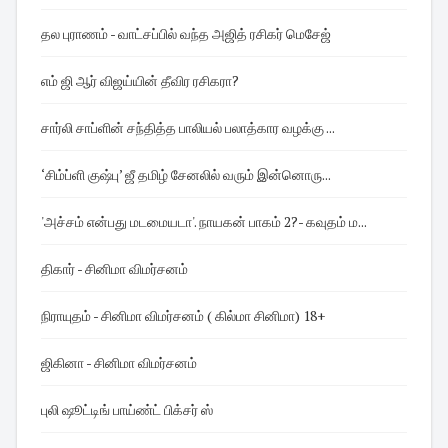
தல புராணம் - வாட்சப்பில் வந்த அஜித் ரசிகர் மெசேஜ்
எம் ஜி ஆர் விஜய்யின் தீவிர ரசிகரா?
சார்லி சாப்ளின் சந்தித்த பாலியல் பலாத்கார வழக்கு ...
‘சிம்ப்ளி குஷ்பு’ ஜீ தமிழ் சேனலில் வரும் இன்னொரு...
'அச்சம் என்பது மடமையடா'. நாயகன் பாகம் 2?- கவுதம் ம...
திகார் - சினிமா விமர்சனம்
நிராயுதம் - சினிமா விமர்சனம் ( கில்மா சினிமா) 18+
ஜிகினா - சினிமா விமர்சனம்
புலி ஷூட்டிங் பாய்ண்ட் பிக்சர் ஸ்