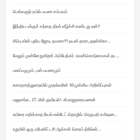
பெங்களூர் ரயில் பயண சம்பவம்
இந்திய பங்குச் சந்தை திடீர் வீழ்ச்சி கண்டது ஏன்?
சிம்பு வின் புதிய ஜோடி தமனா!!! நயன் தாரா, ஹன்சிகா ...
மேலும் முன்னேறுகிறார் அம்பேத்கர் -(வன்கொடுமைகள் தட...
பலாப்பழமும் , பஸ் பயணமும்
சுகாதாரத்துறையில் முதல்வரின் 10 முக்கிய அறிவிப்புகள்
மனுசங்க.. 17: மீன் குவியல்!- கி.ராஜநாராயணன்
உயிரை மதிக்காத ரியல் எஸ்டேட் தொழில்: ரெகுபதி கமிஷன...
உறுமீன் ஒரு ஃபேண்ட்டசி ஆக்சன் க்ரைம் த்ரில்லர் ...