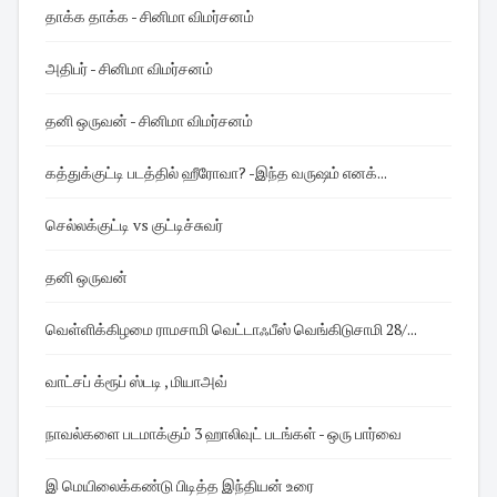
தாக்க தாக்க - சினிமா விமர்சனம்
அதிபர் - சினிமா விமர்சனம்
தனி ஒருவன் - சினிமா விமர்சனம்
கத்துக்குட்டி படத்தில் ஹீரோவா? -இந்த வருஷம் எனக்...
செல்லக்குட்டி vs குட்டிச்சுவர்
தனி ஒருவன்
வெள்ளிக்கிழமை ராமசாமி வெட்டாஃபீஸ் வெங்கிடுசாமி 28/...
வாட்சப் க்ரூப் ஸ்டடி , மியாஅவ்
நாவல்களை படமாக்கும் 3 ஹாலிவுட் படங்கள் - ஒரு பார்வை
இ மெயிலைக்கண்டு பிடித்த இந்தியன் உரை