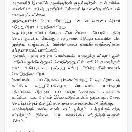
அருணகிரி இசையில் அலுங்குறேன் குலுங்குறேன் பாடல் ரசிக்க
வைக்கிறது. சபேஷ் முரளியின் பின்னணி இசை எந்த ஈர்ப்பையும்
வரவழைக்கவில்லை.
முத்தையாவின் கேமரா கிராமத்து மண் வாசனையை அள்ளி
எடுத்து அழகாய் தந்திருக்கிறது.
தஞ்சாவூரை சுற்றிய கிராமங்களின் இயல்பை அப்படியே பதிவு
செய்திருக்கிறார் இயக்குநர் சற்குணம். அதிலும் மக்களின் மிக
முக்கிய வாழ்வாதாரப் பிரச்சினையை கையில் எடுத்ததற்காக
சற்குணத்தைப் பாராட்டலாம்.
ஆனால், அதை சரியாக சொல்லாமல், காதலுக்கு மட்டுமே முன்
பாதியில் முக்கியத்துவம் கொடுத்தது, பின் பாதியில் கதைக்குள்
வந்து காமெடியாக முடித்தது என்று கிளிஷே சினிமாவைக்
கொடுத்திருக்கிறார்.
'களவாணி' படமும் அடிக்கடி நினைவில் வந்து போகும் அளவுக்கு
காட்சிகள் ஒத்துப்போகின்றன. ரொமான்ஸ் காட்சிகளும்
புதிதில்லை. ஆக்‌ஷன் படம் என்று நினைத்தால் சண்டைக்
காட்சிகள் கூட அதிகம் இல்லை.அதர்வாவின் ஐடியாவும், அதை
செயல்படுத்தும் விதமும் சாதாரண சாகசமாகவே இருக்கிறது.
மொத்தத்தில் 'சண்டி வீரன்' டைட்டிலுக்கும், படத்துக்கும் எந்த
சம்பந்தமும் இல்லை. அது சலசலப்பை ஏற்படுத்தியதுதான்
மிச்சம்.