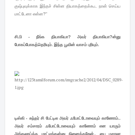
குஷ்புவுக்காக
இந்தச்
சின்ன
தியாகத்தைக்கூட
நான்
செய்ய
மாட்டேனா
என்ன
?''
சி.பி - நீங்க தியாகியா? அவர் தியாகியா?ன்னு
போகப்போகத்தெரியும். இந்த பூவின் வாசம் புரியும்.
டிஸ்கி - சுந்தர் சி பேட்டில அவர் ஃபோட்டோவையும் காணோம்..
அவர் சம்சாரம் ஃபோட்டோவையும் காணோம் என யாரும்
அங்கலாய்க்க மாட்டீங்கன்னு நினைக்கறேன்.. பை மசாலா