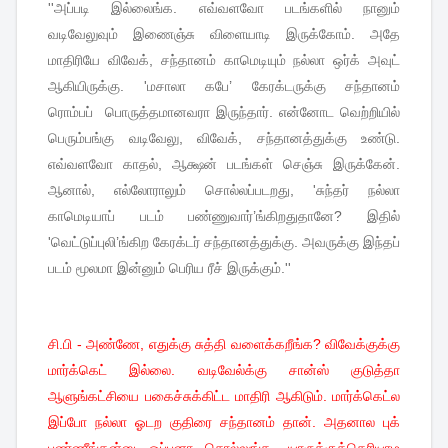
''
அப்படி
இல்லைங்க
.
எவ்வளவோ
படங்களில்
நானும்
வடிவேலுவும்
இணைஞ்சு
விளையாடி
இருக்கோம்
.
அதே
மாதிரியே
விவேக்
,
சந்தானம்
காமெடியும்
நல்லா
ஒர்க்
அவுட்
ஆகியிருக்கு
. '
மசாலா
கபே
’
கேரக்டருக்கு
சந்தானம்
ரொம்பப்
பொருத்தமானவரா
இருந்தார்
.
என்னோட
வெற்றியில்
பெரும்பங்கு
வடிவேலு
,
விவேக்
,
சந்தானத்துக்கு
உண்டு
.
எவ்வளவோ
காதல்
,
ஆக்ஷன்
படங்கள்
செஞ்சு
இருக்கேன்
.
ஆனால்
,
எல்லோராலும்
சொல்லப்படறது
, '
சுந்தர்
நல்லா
காமெடியாப்
படம்
பண்ணுவார்
’
ங்கிறதுதானே
?
இதில்
'
வெட்டுப்புலி
’
ங்கிற
கேரக்டர்
சந்தானத்துக்கு
.
அவருக்கு
இந்தப்
படம்
மூலமா
இன்னும்
பெரிய
ரீச்
இருக்கும்
.''
சி.பி - அண்ணே, எதுக்கு சுத்தி வளைக்கறீங்க? விவேக்குக்கு
மார்க்கெட் இல்லை. வடிவேல்க்கு சான்ஸ் குடுத்தா
ஆளுங்கட்சியை பகைச்சுக்கிட்ட மாதிரி ஆகிடும். மார்க்கெட்ல
இப்போ நல்லா ஓடற குதிரை சந்தானம் தான். அதனால புக்