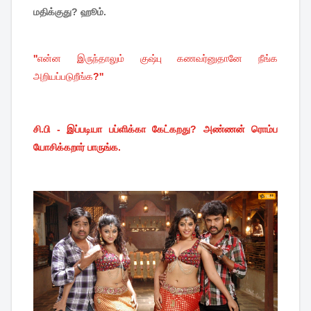
மதிக்குது? ஹூம்.
''
என்ன
இருந்தாலும்
குஷ்பு
கணவர்னுதானே
நீங்க
அறியப்படுறீங்க
?''
சி.பி - இப்படியா பப்ளிக்கா கேட்கறது? அண்ணன் ரொம்ப
யோசிக்கறார் பாருங்க.