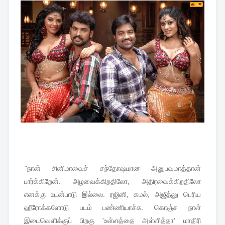
''
நான்
சினிமாவைச்
சந்தோஷமான
அனுபவமாத்தான்
பார்க்கிறேன்
.
அழவைக்கிறதிலோ
,
அதிரவைக்கிறதிலோ
எனக்கு
உடன்பாடு
இல்லை
.
ரஜினி
,
கமல்
,
அஜீத்னு
பெரிய
ஹீரோக்களோடு
படம்
பண்ணியாச்சு
.
கொஞ்ச
நாள்
இடைவெளிக்குப்
பிறகு
'
உள்ளத்தை
அள்ளித்தா
’
மாதிரி