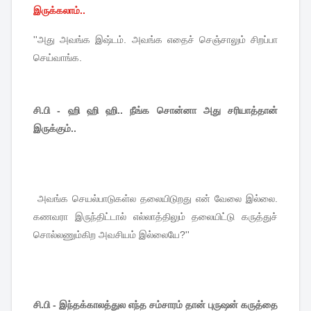
இருக்கலாம்..
''
அது
அவங்க
இஷ்டம்
.
அவங்க
எதைச்
செஞ்சாலும்
சிறப்பா
செய்வாங்க
.
சி.பி - ஹி ஹி ஹி.. நீங்க சொன்னா அது சரியாத்தான்
இருக்கும்..
அவங்க
செயல்பாடுகள்ல
தலையிடுறது
என்
வேலை
இல்லை
.
கணவரா
இருந்திட்டால்
எல்லாத்திலும்
தலையிட்டு
கருத்துச்
சொல்லணும்கிற
அவசியம்
இல்லையே
?''
சி.பி - இந்தக்காலத்துல எந்த சம்சாரம் தான் புருஷன் கருத்தை