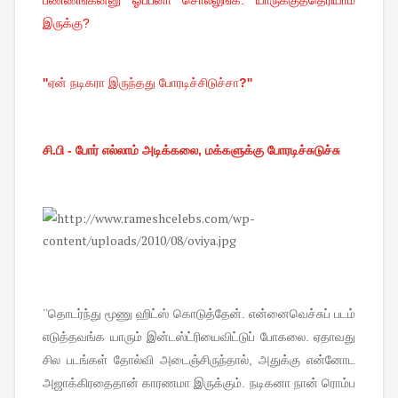
பண்ணீங்கன்னு ஓப்பனா சொல்லுங்க. யாருக்குத்தெரியாம
இருக்கு?
''
ஏன்
நடிகரா
இருந்தது
போரடிச்சிடுச்சா
?''
சி.பி - போர் எல்லாம் அடிக்கலை, மக்களுக்கு போரடிச்சுடுச்சு
''தொடர்ந்து
மூணு
ஹிட்ஸ்
கொடுத்தேன்
.
என்னைவெச்சுப்
படம்
எடுத்தவங்க
யாரும்
இன்டஸ்ட்ரியைவிட்டுப்
போகலை
.
ஏதாவது
சில
படங்கள்
தோல்வி
அடைஞ்சிருந்தால்
,
அதுக்கு
என்னோட
அஜாக்கிரதைதான்
காரணமா
இருக்கும்
.
நடிகனா
நான்
ரொம்ப