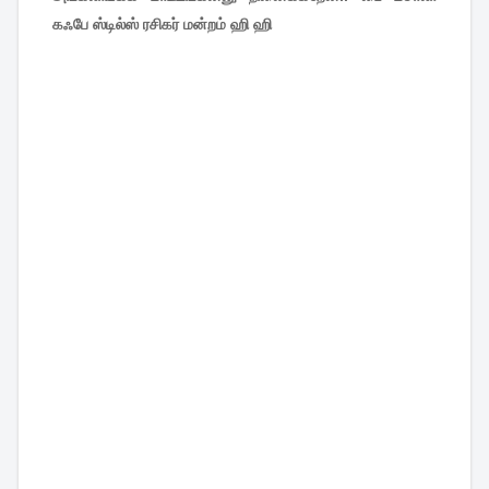
கஃபே ஸ்டில்ஸ் ரசிகர் மன்றம் ஹி ஹி