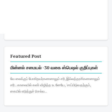
Featured Post
மின்னல் சமையல் -30 வகை ஸ்பெஷல் குறிப்புகள்
வே லைக்குப் போகிறவர்களானாலும் சரி, இல்லத்தரசிகளானாலும்
சரி... காலையில் கண் விழித்த உடனேயே, 'சாப்பிடுவதற்கும்,
கையில் எடுத்துச் செல்வ...