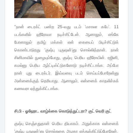
''
நான்
டைரக்ட்
பண்ற
25-
வது
படம்
'
மசாலா
கபே
’. 11
படங்களில்
ஹீரோவா
நடிச்சிட்டேன்
.
ஆனாலும்
,
எங்கே
போனாலும்
தமிழ்
மக்கள்
என்
கையைப்
பிடிச்சிட்டுக்
கொண்டாடுறது
'
குஷ்பு
புருஷன்
’
னு
சொல்லித்தான்
.
நான்
சினிமாவில்
நுழையும்போது
,
குஷ்பு
பெரிய
ஹீரோயின்
.
ரஜினி
,
கமல்னு
பெரிய
ஆர்ட்டிஸ்ட்டுகளோடு
நடிச்சிட்டாங்க
.
அப்போ
நான்
புது
டைரக்டர்
.
இவ்வளவு
படம்
செய்யப்போறேன்னு
அன்னைக்குத்
தெரியாது
.
ஆனாலும்
,
என்னைக்
காதலிச்சுக்
கணவரா
ஏத்துக்கிட்டாங்க
.
சி.பி - ஓஹோ.. வாழ்க்கை கொடுத்துட்டரா? குட் வெரி குட்
செஞ்சதுதான்
குஷ்பு
பெரிய
தியாகம்
.
அதுக்காக
என்னைக்
'
குஷ்பு
புருஷன்
’
னு
சொல்றதை
அழகா
ஏத்துக்கிட்டுப்போறேன்
.