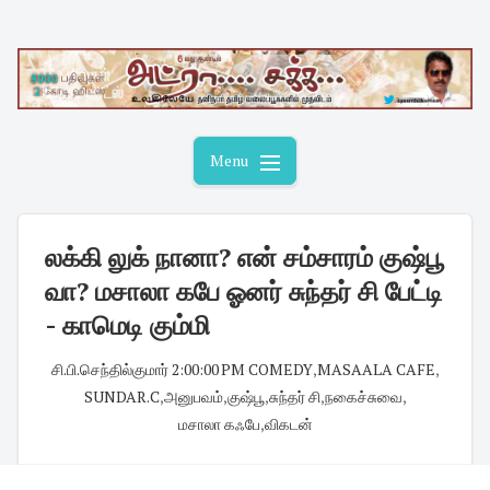
Skip
to
content
Menu
லக்கி லுக் நானா? என் சம்சாரம் குஷ்பூ
வா? மசாலா கபே ஓனர் சுந்தர் சி பேட்டி
- காமெடி கும்மி
சி.பி.செந்தில்குமார்
·
2:00:00 PM
·
COMEDY
,
MASAALA CAFE
,
SUNDAR.C
,
அனுபவம்
,
குஷ்பூ
,
சுந்தர் சி
,
நகைச்சுவை
,
மசாலா கஃபே
,
விகடன்