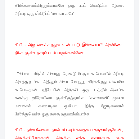
சிரிக்கவைக்கிறதுக்காகவே
ஒரு
படம்
கொடுக்க
ஆசை
.
அப்படி
ஒரு
ஸ்கிரிப்ட்
'
மசாலா
கபே
’ -
சி.பி - அழ வைக்கறதுல உடன் பாடு இல்லையா? அண்ணே..
நீங்க நடிச்ச நகரம் படம் பாருங்கண்ணே.
''
விமல்
-
மிர்ச்சி
சிவானு
ரெண்டு
பேரும்
காமெடியில்
அப்படி
அசத்துறாங்க
.
அதிலும்
சிவா
பேசறது
,
சிரிக்கிறது
எல்லாமே
காமெடிதான்
.
ஹீரோயின்
அஞ்சலி
.
ஒரு
படத்தில்
அவங்க
எனக்கு
ஹீரோயினா
நடிச்சிருந்தாங்க
. '
களவாணி
’
மூலமா
மனசைக்
களவாடின
ஓவியா
.
இந்த
ஜோடிகளைச்
சேர்த்துவெச்சு
ஒரு
கதை
உருவாக்கியாச்சு
.
சி.பி - நல்ல வேளை. நான் எப்பவும் கதையை உருவாக்குவேன்,.
அதுக்குப்பிறகுதான் அதுக்கு ஏத்த கதாநாயக நடிக