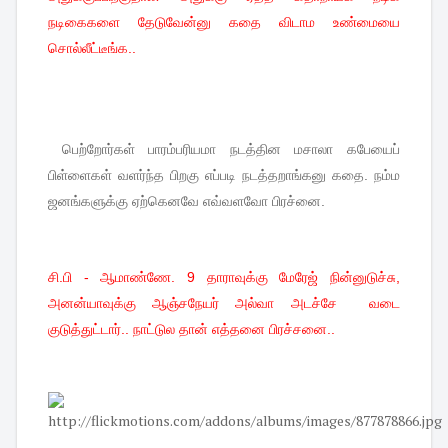
நடிகைகளை தேடுவேன்னு கதை விடாம உண்மையை
சொல்லீட்டீங்க..
பெற்றோர்கள்
பாரம்பரியமா
நடத்தின
மசாலா
கபேயைப்
பிள்ளைகள்
வளர்ந்த
பிறகு
எப்படி
நடத்தறாங்கனு
கதை
.
நம்ம
ஜனங்களுக்கு
ஏற்கெனவே
எவ்வளவோ
பிரச்னை
.
சி.பி - ஆமாண்ணே. 9 தாராவுக்கு மேரேஜ் நின்னுடுச்சு,
அனன்யாவுக்கு ஆஞ்சநேயர் அல்வா அடச்சே வடை
குடுத்துட்டார்.. நாட்டுல தான் எத்தனை பிரச்சனை..