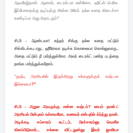
ஆவரேஜ்தான்
.
ஆனால்
,
டைரக்டரா
என்னோட
ஹிட்ஸ்
பெரிசு
.
இப்போதைக்கு
நடிப்புக்கு
சின்ன
பிரேக்
.
நல்ல
கதை
கிடைச்சா
கண்டிப்பா
அது
தொடரும்
!''
சி.பி - ஆண்டவா! சுந்தர் சிக்கு நல்ல கதை மட்டும்
சிக்கிடக்கூடாது.. ஹீரோவா நடிச்சு கொலையா கொல்லுவாரு..
அதை மட்டும் நீ பார்த்துக்கோ. அவர் டைரக்ட் பண்ற படத்தை
நாங்க பார்த்துக்கறோம்.
''
குஷ்பு
அரசியலில்
இருக்கிறது
உங்களுக்குக்
கஷ்டமா
இல்லையா
?''
சி.பி - அதுல அவருக்கு என்ன கஷ்டம்? லாபம் தான்./.
அரசியல் பின்புலம் உள்ளவரோட கணவர் என்பதில் க்ர்த்து தான்.
அடிக்கடி சம்சாரம் கூட்டம், பிரச்சாரம்னு வெளீல
கிளம்பிடுவார்,.. சல்லை விட்டதுன்னு இவர் ஜாலியா