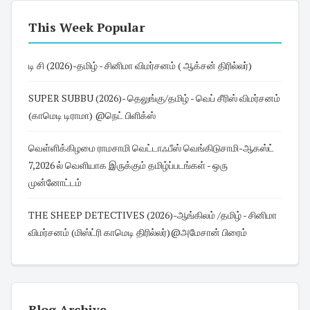
This Week Popular
டி சி (2026)-தமிழ் - சினிமா விமர்சனம் ( ஆக்சன் திரில்லர்)
SUPER SUBBU (2026)- தெலுங்கு/தமிழ் - வெப் சீரிஸ் விமர்சனம்
(காமெடி டிராமா) @நெட் பிளிக்ஸ்
வெள்ளிக்கிழமை ராமசாமி வெட்டாஃபீஸ் வெங்கிடுசாமி-ஆகஸ்ட்
7,2026 ல் வெளியாக இருக்கும் தமிழ்ப்படங்கள் - ஒரு
முன்னோட்டம்
THE SHEEP DETECTIVES (2026)-ஆங்கிலம் /தமிழ் - சினிமா
விமர்சனம் (மிஸ்ட்ரி காமெடி திரில்லர்)@அமேசான் பிரைம்
Blog Archive