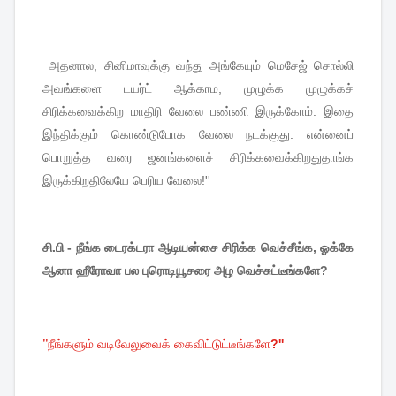
அதனால
,
சினிமாவுக்கு
வந்து
அங்கேயும்
மெசேஜ்
சொல்லி
அவங்களை
டயர்ட்
ஆக்காம
,
முழுக்க
முழுக்கச்
சிரிக்கவைக்கிற
மாதிரி
வேலை
பண்ணி
இருக்கோம்
.
இதை
இந்திக்கும்
கொண்டுபோக
வேலை
நடக்குது
.
என்னைப்
பொறுத்த
வரை
ஜனங்களைச்
சிரிக்கவைக்கிறதுதாங்க
இருக்கிறதிலேயே
பெரிய
வேலை
!''
சி.பி - நீங்க டைரக்டரா ஆடியன்சை சிரிக்க வெச்சீங்க, ஓக்கே
ஆனா ஹீரோவா பல புரொடியூசரை அழ வெச்சுட்டீங்களே?
''
நீங்களும்
வடிவேலுவைக்
கைவிட்டுட்டீங்களே
?''