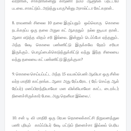
வர்றாங்க, சாகறாங்கன்னு காடுனா நம்ம ஆளுங்க பதட்டமே
படலை.. சாகட்டும்.. அடுத்து யாரு?ன்னு அசால்ட்டா கேட்கறான்..
8. ராவணன் சிலைல 10 தலை இருப்பதும் ஒவ்வொரு கொலை
நடக்கறப்ப ஒரு தலை அதுல கட் ஆகறதும் நல்ல ஐடியா தான்..
ஆனா எடுத்த விதம் சரி இல்லை.. இன்னும் டெம்ப்போ ஏத்தனும்..
அந்த லேடி கொலை பண்ணிட்டு இருக்கவே நேரம் சரியா
இருக்கும்.. பொழப்பைக்கெடுத்துக்கிட்டு வந்து இந்த சிலையை
வந்து தலையை கட் பண்ணிட்டு இருக்குமா?
9. கொலை செய்யப்பட்ட அந்த 15 வயசுப்பெண் ஆவியா ஒரு சீன்ல
வர்ற மாதிரி காட்றாங்க.. ஆனா அது ரேப்பரோட ( ரேப் செய்த ஆள்
ரேப்பர்) மனப்பிராந்தியாவோ மன விஸ்கியாவோ காட்ட டைரக்டர்
நினைச்சிருக்கார் போல.. அது தெளீவா இல்லை./.
10. சன் டி வி மாதிரி ஒரு பிரபல தொலைக்காட்சி நிறுவனத்துல
பணி புரியும் காம்ப்பியர் லேடி மட்டும் நினைச்சா இவ்லவ் பெரிய