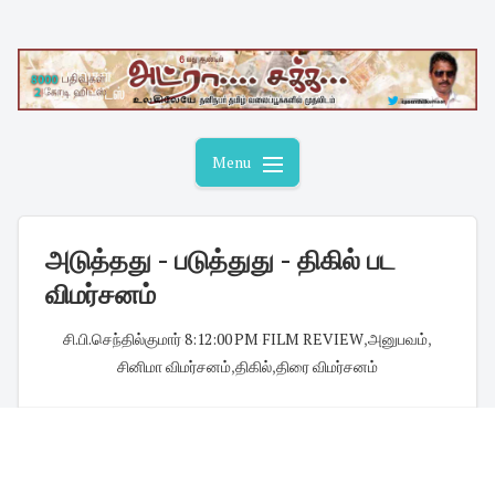
Skip
to
content
Menu
அடுத்தது - படுத்துது - திகில் பட
விமர்சனம்
சி.பி.செந்தில்குமார்
·
8:12:00 PM
·
FILM REVIEW
,
அனுபவம்
,
சினிமா விமர்சனம்
,
திகில்
,
திரை விமர்சனம்