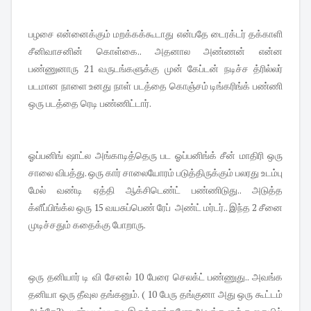
பழசை என்னைக்கும் மறக்கக்கூடாது என்பதே டைரக்டர் தக்காளி
சீனிவாசனின் கொள்கை.. அதனால அண்ணன் என்ன
பண்ணுனாரு 21 வருடங்களுக்கு முன் கேப்டன் நடிச்ச த்ரில்லர்
படமான நாளை உனது நாள் படத்தை கொஞ்சம் டிங்கரிங்க் பண்ணி
ஒரு படத்தை ரெடி பண்ணிட்டார்.
ஓப்பனிங் ஷாட்ல அங்காடித்தெரு பட ஓப்பனிங்க் சீன் மாதிரி ஒரு
சாலை விபத்து. ஒரு கார் சாலையோரம் படுத்திருக்கும் பலரது உடம்பு
மேல் வண்டி ஏத்தி ஆக்சிடெண்ட் பண்ணிடுது.. அடுத்த
க்ளீப்பிங்க்ல ஒரு 15 வயசுப்பெண் ரேப் அண்ட் மர்டர்.. இந்த 2 சீனை
முடிச்சதும் கதைக்கு போறாரு.
ஒரு தனியார் டி வி சேனல் 10 பேரை செலக்ட் பண்ணுது.. அவங்க
தனியா ஒரு தீவுல தங்கனும். ( 10 பேரு தங்குனா அது ஒரு கூட்டம்