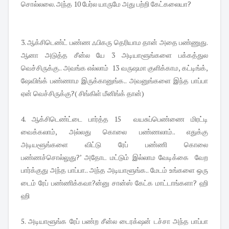
சொல்லலை. அந்த 10 பேர்ல யாருமே அது பற்றி கேட்கலையா?
3. ஆக்சிடெண்ட் பண்ண ஃபிகரு தெரியாம தான் அதை பண்ணுது.
ஆனா அடுத்த சீன்ல யே 3 அடியாளூங்களை பக்கத்துல
வெச்சிருக்கு.. அவங்க எல்லாம் 13 வருஷமா குளிக்காம, கட்டிங்க்,
ஷேவிங்க் பண்ணாம இருக்கானுங்க.. அவனுங்களை இந்த பாப்பா
ஏன் வெச்சிருக்கு?( சிங்கிள் மீனிங்க் தான்)
4. ஆக்சிடெண்ட்டை பார்த்த 15 வயசுப்பெண்ணை மிரட்டி
வைக்கலாம், அல்லது கொலை பண்ணலாம்.. எதுக்கு
அடியளூங்களை விட்டு ரேப் பண்ணி கொலை
பண்ணச்சொல்லுது?’ அதோட மட்டும் இல்லாம வேடிக்கை வேற
பார்க்குது அந்த பாப்பா.. அந்த அடியாளூங்க.. மேடம் உங்களை ஒரு
டைம் ரேப் பண்ணிக்கவா?ன்னு சான்ஸ் கேட்க மாட்டாங்களா? ஹி
ஹி
5. அடியாளூங்க ரேப் பண்ற சீன்ல டைரக்‌ஷன் டச்சா அந்த பாப்பா