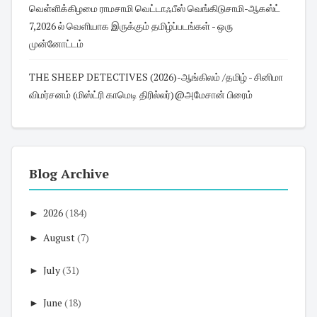
வெள்ளிக்கிழமை ராமசாமி வெட்டாஃபீஸ் வெங்கிடுசாமி-ஆகஸ்ட்
7,2026 ல் வெளியாக இருக்கும் தமிழ்ப்படங்கள் - ஒரு
முன்னோட்டம்
THE SHEEP DETECTIVES (2026)-ஆங்கிலம் /தமிழ் - சினிமா
விமர்சனம் (மிஸ்ட்ரி காமெடி திரில்லர்)@அமேசான் பிரைம்
Blog Archive
►
2026
(184)
►
August
(7)
►
July
(31)
►
June
(18)