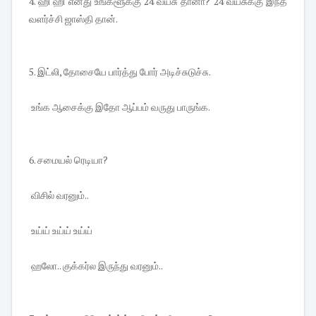
4. ஹி ஹி எனது உங்களூக்கு 24 வயசு தானா? 24 வயசுக்கு இந்த
வளர்ச்சி ஜாஸ்தி தான்.
5. இட்லி, தோசையே பார்த்து போர் அடிச்சுடுச்சு.
உங்க ஆசைக்கு இதோ ஆப்பம் வருது பாருங்க.
6. சமையல் ரெடியா?
விசில் வரனும்..
உய்ய் உய்ய் உய்ய்
ஹலோ.. குக்கர்ல இருந்து வரனும்..