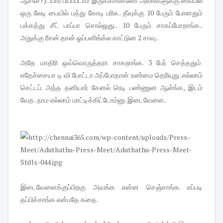
ஆச்சே?).. யார் பயப்படாம இருக்காங்களோ அவங்களுக்கு கையில்
ஒரு லேடி பையில் பத்து கோடி பரிசு.. தீவுக்கு 10 பேரும் போனதும்
பக்கத்து சீட் பாப்பா சொல்லுது.. 10 பேரும் சாகப்போறாங்க..
அதுக்கு ரீசன் தான் ஓப்பனிங்க்ல காட்டுன 2 சாவு..
அதே மாதிரி ஒவ்வொருத்தரா சாகறாங்க. 3 பேர் செத்ததும்
எதேச்சையா டி வி போட்டா அப்போதான் உண்மை தெரியுது..எல்லாம்
செட்டப். அந்த தனியார் சேனல் ரெடி பண்ணுன ஆள்ங்க, இடம்
வேற.. நாம எல்லாம் மாட்டிக்கிட்டோம்னு. இடைவேளை..
இடைவேளைக்குப்பிறகு அவங்க என்ன செஞ்சாங்க. எப்படி
தப்பிச்சாங்க என்பதே கதை.