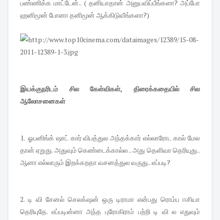
பண்ணிக்க மாட்டேன்.. ( தனியாதான் அனுபவிப்பீங்களா? அப்போ
ஹனிமூன் போனா தனிமூன் ஆக்கிடுவீங்களா?)
இயக்குநரிடம் சில கேள்விகள், திரைக்கதையில் சில
ஆலோசனைகள்
1. ஓபனிங்க் ஷாட் கார் விபத்துல அந்தக்கார் எல்லாரோட கால் மேல
தான் ஏறுது. அதுவும் கெண்டைக்கால்ல .. அது தெளிவா தெரியுது..
ஆனா எல்லாரும் இறக்கறதா வசனத்துல வருது.. எப்படி?
2. டி வி சேனல் செலக்‌ஷன் ஒரு டிராமா என்பது ரொம்ப ஈசியா
தெரியுதே. எப்படின்னா அந்த புரோகிராம் பற்றி டி வி ல எதுவும்