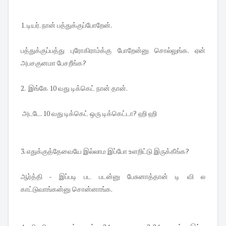
1. டியர். நான் பத்துக்குப்போறேன்.
பத்துக்குப்பத்து புரோகிராம்க்கு போறேன்னு சொல்லுங்க. ஏன்
அபசகுனமா பேசறீங்க?
2. இங்கே 10 வது டிக்கெட் நான் தான்.
அடடே. 10 வது டிக்கெட் ஒரு டிக்கெட்டா? ஹி ஹி
3. எதுக்குத்தேவையே இல்லாம இப்போ உளறிட்டு இருக்கீங்க?
ஆர்த்தி - இப்படி பட படன்னு பேசுனாத்தான் டி வி ல
காட்டுவாங்கன்னு சொன்னாங்க.