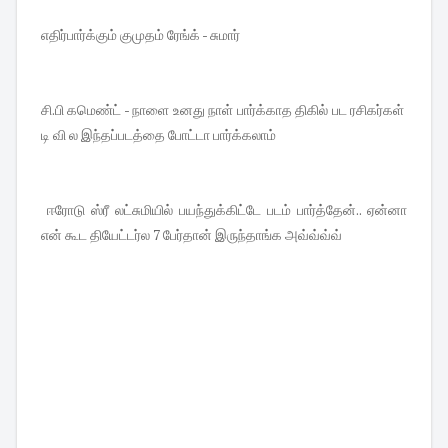
எதிர்பார்க்கும் குமுதம் ரேங்க் - சுமார்
சி.பி கமெண்ட் - நாளை உனது நாள் பார்க்காத திகில் பட ரசிகர்கள்
டி வி ல இந்தப்படத்தை போட்டா பார்க்கலாம்
ஈரோடு ஸ்ரீ லட்சுமியில் பயந்துக்கிட்டே படம் பார்த்தேன்.. ஏன்னா
என் கூட தியேட்டர்ல 7 பேர்தான் இருந்தாங்க அவ்வ்வ்வ்