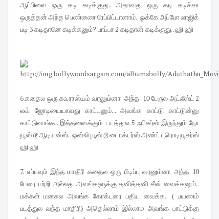
ஆப்பிளை ஒரு கடி கடிக்குது.. அதாவது ஒரு கடி கடிச்சா
ஒருத்தன் அந்த பெண்ணை ரேப்பிட்டானாம்.. ஓக்கே அப்போ லாஜிக்
படி 3 கடிதானே கடிக்கனும்? பாப்பா 2 கடிதான் கடிக்குது.. ஹி ஹி
6.கதைல ஒரு சுவராஸ்யம் வரனும்னா அந்த 10 பேருல அட்லீஸ்ட் 2
லவ் ஜோடியையாவது காட்டனும்... அவங்க காட்டு காட்டுன்னு
காட்டுவாங்க.. இத்தனைக்கும் படத்துல 5 ஃபிகர்ஸ் இருந்தும் நோ
யூஸ் டூ ஆடியன்ஸ்.. ஒன்லி யூஸ் டூ டைரக்டர்ஸ் அண்ட் புரொடியூசர்ஸ்
ஹி ஹி
7. எப்பவும் இந்த மாதிரி கதைல ஒரு பிடிப்பு வரனும்னா அந்த 10
பேரை பற்றி அல்லது அவங்களூக்கு தனித்தனி சீன் வைக்கனும்..
மக்கள் மனசுல அவங்க கேரக்டரை பதிய வைக்க.. ( பயணம்
படத்துல வந்த மாதிரி) அதெல்லாம் இல்லாம அவங்க பாட்டுக்கு