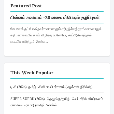
Featured Post
மின்னல் சமையல் -30 வகை ஸ்பெஷல் குறிப்புகள்
வே லைக்குப் போகிறவர்களானாலும் சரி, இல்லத்தரசிகளானாலும்
சரி... காலையில் கண் விழித்த உடனேயே, 'சாப்பிடுவதற்கும்,
கையில் எடுத்துச் செல்வ...
This Week Popular
டி சி (2026)-தமிழ் - சினிமா விமர்சனம் ( ஆக்சன் திரில்லர்)
SUPER SUBBU (2026)- தெலுங்கு/தமிழ் - வெப் சீரிஸ் விமர்சனம்
(காமெடி டிராமா) @நெட் பிளிக்ஸ்