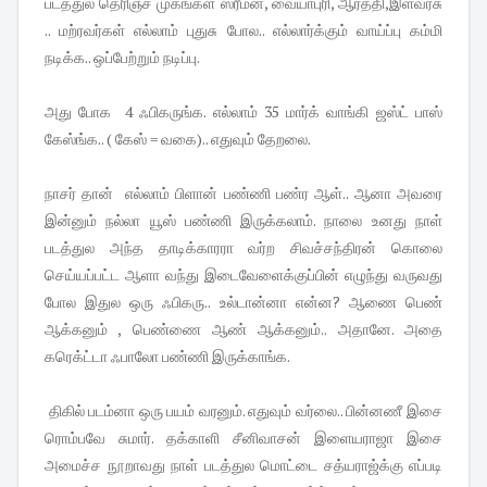
படத்துல தெரிஞ்ச முகங்கள் ஸ்ரீமன், வையாபுரி, ஆர்த்தி,இளவரசு
.. மற்ரவர்கள் எல்லாம் புதுசு போல.. எல்லார்க்கும் வாய்ப்பு கம்மி
நடிக்க.. ஒப்பேற்றும் நடிப்பு.
அது போக 4 ஃபிகருங்க. எல்லாம் 35 மார்க் வாங்கி ஜஸ்ட் பாஸ்
கேஸ்ங்க.. ( கேஸ் = வகை).. எதுவும் தேறலை.
நாசர் தான் எல்லாம் பிளான் பண்ணி பண்ர ஆள்.. ஆனா அவரை
இன்னும் நல்லா யூஸ் பண்ணி இருக்கலாம். நாலை உனது நாள்
படத்துல அந்த தாடிக்காரரா வர்ற சிவச்சந்திரன் கொலை
செய்யப்பட்ட ஆளா வந்து இடைவேளைக்குப்பின் எழுந்து வருவது
போல இதுல ஒரு ஃபிகரு.. உல்டான்னா என்ன? ஆணை பெண்
ஆக்கனும் , பெண்ணை ஆண் ஆக்கனும்.. அதானே. அதை
கரெக்ட்டா ஃபாலோ பண்ணி இருக்காங்க.
திகில் படம்னா ஒரு பயம் வரனும். எதுவும் வர்லை.. பின்னணீ இசை
ரொம்பவே சுமார். தக்காளி சீனிவாசன் இளையராஜா இசை
அமைச்ச நூறாவது நாள் படத்துல மொட்டை சத்யராஜ்க்கு எப்படி