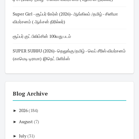
Super Girl - சூப்பர் கேர்ள் (2026)- ஆங்கிலம் /தமிழ் - சினிமா
விமர்சனம் ( ஆக்சன் திரில்லர்)
சூப்பர் குட் பிலிம்சின் 100வது படம்
SUPER SUBBU (2026)- தெலுங்கு/தமிழ் - வெப் சீரிஸ் விமர்சனம்
(காமெடி டிராமா) @நெட் பிளிக்ஸ்
Blog Archive
►
2026
(184)
►
August
(7)
►
July
(31)