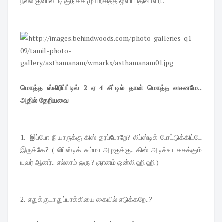
நல்ல குவாலிட்டி குடுக்க முயற்சித்த ஒளிப்பதிவாளர்..
மொத்த ஸ்கிரிப்ட்டில் 2 ஏ 4 சீட்டில் தான் மொத்த வசனமே..
அதில் தேறியவை
1. இப்போ நீ யாருக்கு கிஸ் தரப்போறே? லிப்ஸ்டிக் போட்டுக்கிட்டே
இருக்கே? ( லிப்ஸ்டிக் சும்மா அழகுக்கு.. கிஸ் அடிச்சா கசக்கும்
யுவர் ஆனர்.. எல்லாம் ஒரு ? ஞானம் ஒன்லி ஹி ஹி )
2. எதுக்குடா துப்பாக்கியை கையில் எடுக்கறே..?