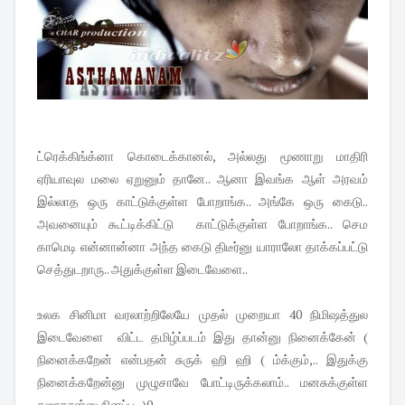
ட்ரெக்கிங்க்னா கொடைக்கானல், அல்லது மூணாறு மாதிரி
ஏரியாவுல மலை ஏறுனும் தானே.. ஆனா இவங்க ஆள் அரவம்
இல்லாத ஒரு காட்டுக்குள்ள போறாங்க.. அங்கே ஒரு கைடு..
அவனையும் கூட்டிக்கிட்டு காட்டுக்குள்ள போறாங்க.. செம
காமெடி என்னான்னா அந்த கைடு திடீர்னு யாராலோ தாக்கப்பட்டு
செத்துடறாரு.. அதுக்குள்ள இடைவேளை..
உலக சினிமா வரலாற்றிலேயே முதல் முறையா 40 நிமிஷத்துல
இடைவேளை விட்ட தமிழ்ப்படம் இது தான்னு நினைக்கேன் (
நினைக்கறேன் என்பதன் சுருக் ஹி ஹி ( ம்க்கும்,.. இதுக்கு
நினைக்கறேன்னு முழுசாவே போட்டிருக்கலாம்.. மனசுக்குள்ள
சுஜாதான்னு நினப்பு.. )0