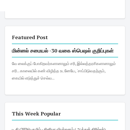
Featured Post
மின்னல் சமையல் -30 வகை ஸ்பெஷல் குறிப்புகள்
வே லைக்குப் போகிறவர்களானாலும் சரி, இல்லத்தரசிகளானாலும்
சரி... காலையில் கண் விழித்த உடனேயே, 'சாப்பிடுவதற்கும்,
கையில் எடுத்துச் செல்வ...
This Week Popular
டி சி (2026)-தமிழ் - சினிமா விமர்சனம் ( ஆக்சன் திரில்லர்)