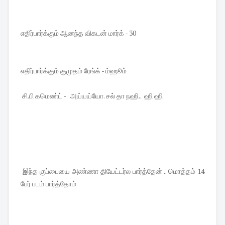
எதிர்பார்க்கும் ஆனந்த விகடன் மார்க் - 30
எதிர்பார்க்கும் குமுதம் ரேங்க் - ம்ஹூம்
சி.பி கமெண்ட் - அய்யய்யோ. சல் தா நஹி.. ஹி ஹி
இந்த குப்பையை அண்ணா தியேட்டர்ல பார்த்தேன் .. மொத்தம் 14
பேர் படம் பார்த்தோம்