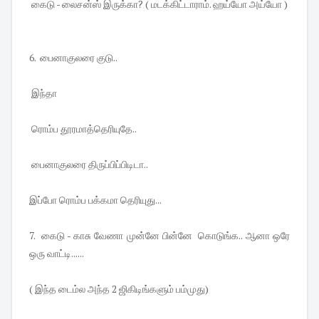
கைடு - லைசன்ஸ் இருக்கா? ( மடக்கிட்டாராம். ஹய்யோ அய்யோ )
6. பைனாகுலரை குடு..
இந்தா
ரொம்ப தூரமாத்தெரியுதே..
பைனாகுலரை திருப்பிப்பிடிடா..
இப்போ ரொம்ப பக்கமா தெரியுது...
7. கைடு - காசு வேணா முன்னே பின்னே கொடுங்க.. ஆனா ஒரே
ஒரு வாட்டி......
( இந்த டைம்ல அந்த 2 ஜிகிடிங்களும் பம்முது)