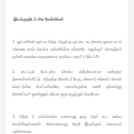
இயக்குநரிடம் சில கேள்விகள்
1. ஓப்பனிங்க் ஷாட்ல அந்த அழுக்கு மூட்டை கடற்கரை ஓரமா கடல்
அலைல கால் வெச்சு ரன்னிங்க்ல வர்றாரே.. எதுக்கு? கொஞ்சம்
தள்ளி மணல்ல சாதாரணமா வரக்கூடாதா? ( பில்டப்?)
2. டைட்டில் போடறப்ப ரொம்ப வித்தியாசமா பண்றதா
நினைச்சுக்கிட்டு அந்தந்த கேரக்டர் பேரு, விலாசம் எல்லாம் பிளாக்
லெட்டர்ஸ்ல போட்டீங்களே, மனசுக்குள்ள மணி ரத்னம்னு
நினைப்பா? ஒண்ணும் புரியல. ஒரு எழுத்தும் தெரியல..
3. அந்த 2 ஃபிகர்கள்ல யாராவது ஒரு ஆள் கூட லவ்வ
வெச்சிருக்கலாம். கிளாமராவது தேறி இருக்கும். அதையும்
பண்ணலை..