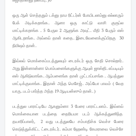
ஒரு ஆள் செத்ததும் டக்னு நாம ரிட்டர்ன் போயிடலாம்னு எல்லாரும்
பேக் அடிக்கறாங்க.. ஆனா ஒரு காட்டு வாசி குரூப்ல
மாட்டிக்கறாங்க .. 5 பேருல 2 ஆளுங்க அவுட்.. மீதி 3 பேரும் எஸ்
ஆகிடறாங்க.. அவ்ளவ் தான் கதை.. இடைவேளைக்குப்பிறகு 30
நிமிஷம் தான்..
இவ்லவ் மொக்கைப்படத்துலயும் டைரக்டர் ஒரு சேதி சொல்றார்..
அது இன்னான்னா பொம்பளைங்களுக்கு ஆயுள் ஜாஸ்தி.. எப்படியும்
எஸ் ஆகிடுவாங்க.. ஆம்பளைங்க தான் முட்டாப்பசங்க .. ஆபத்துல
மாட்டிக்குவாங்க.. இதான் அந்த மெசேஜ்.. அய்யோ பாவம் ( வேற
யாரு.. படம் பார்த்த அந்த 19 ஆடியன்ஸும் தான்.. )
படத்துல பாராட்டியே ஆகனும்னா 3 பேரை பாராட்டலாம்.. இவ்ளவ்
மொக்கையான படத்தை தைரியமா படம் ஆக்கத்துணிந்த
தயாரிப்பாளர், 2 வது படத்துலயே சம்பாதிச்சு வெச்ச பேரை
கெடுத்துக்கிட்ட ட்டைரக்டர்.. சும்மா ஹேண்டி கேமராவை வெச்சே