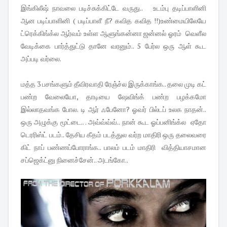
இங்கிலீஷ் நாவலை படிச்சுக்கிட்டே வருது.. உடம்பு தடிப்பாளினி
ஆன படிப்பாளினி ( படிப்பாளீ நீ? கவித கவித !!)உண்மையிலேயே
ட்ரெக்கிங்க்ல ஆர்வம் உள்ள ஆளுங்கன்னா ஜன்னல் ஓரம் வெளீல
வேடிக்கை பார்த்துட்டு தானே வரனும்.. 5 பேர்ல ஒரு ஆள் கூட
அப்படி வர்லை.
மத்த 3 பசங்களும் தீவிரவாதி ரேஞ்ச்ல இருக்காங்க.. தலை முடி கட்
பண்ற வேலையோ, தாடியை ஷேவிங்க் பண்ற பழக்கமோ
இல்லாதவங்க போல. டி ஆர் ஃபேனோ? ஓவர் பில்டப் உலக நாதன்..
ஒரு அழுக்கு மூட்டை.. . அவ்வ்வ்வ்.. நான் கூட ஓப்பனிங்க்ல ஏதோ
டெரரிஸ்ட் படம்.. தேசிய கீதம் படத்துல வர்ற மாதிரி ஒரு தலைவரை
கிட் நாப் பண்ணப்போராங்க.. பாலம் படம் மாதிரி வித்தியாசமான
சப்ஜெக்ட்னு நினைச்சேன்.. அடங்கோ..