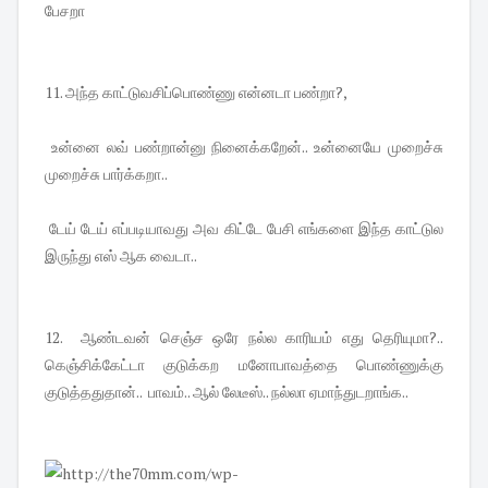
பேசறா
11. அந்த காட்டுவசிப்பொண்ணு என்னடா பண்றா?,
உன்னை லவ் பண்றான்னு நினைக்கறேன்.. உன்னையே முறைச்சு
முறைச்சு பார்க்கறா..
டேய் டேய் எப்படியாவது அவ கிட்டே பேசி எங்களை இந்த காட்டுல
இருந்து எஸ் ஆக வைடா..
12. ஆண்டவன் செஞ்ச ஒரே நல்ல காரியம் எது தெரியுமா?..
கெஞ்சிக்கேட்டா குடுக்கற மனோபாவத்தை பொண்ணுக்கு
குடுத்ததுதான்.. பாவம்.. ஆல் லேடீஸ்.. நல்லா ஏமாந்துடறாங்க..