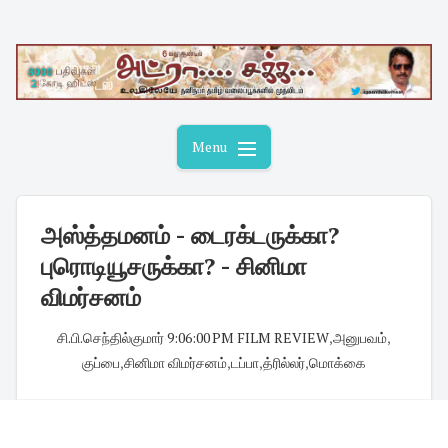
Skip
to
content
Menu
அஸ்த்தமனம் - டைரக்டருக்கா?
புரொடியூசருக்கா? - சினிமா
விமர்சனம்
சி.பி.செந்தில்குமார்
·
9:06:00 PM
·
FILM REVIEW
,
அனுபவம்
,
குப்பை
,
சினிமா விமர்சனம்
,
டப்பா
,
த்ரில்லர்
,
மொக்கை