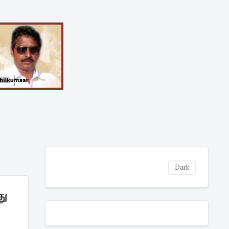
Dark
து