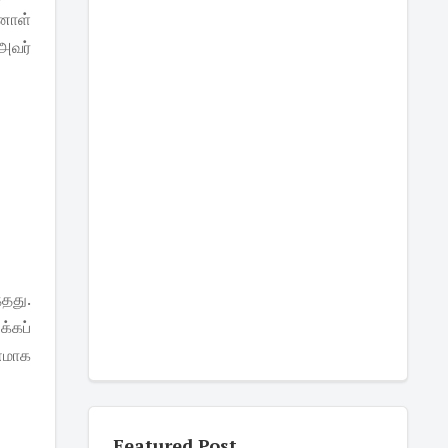
்னாள்
 அவர்
தது.
க்கப்
ரணமாக
Featured Post