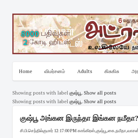
Skip
to
content
Home
விமர்சனம்
Adults
கிசுகிசு
அர
Showing posts with label
குஷ்பூ
.
Show all posts
Showing posts with label
குஷ்பூ
.
Show all posts
குஷ்பூ அங்கன இருந்தா இங்கன நமீதா?!!
சி.பி.செந்தில்குமார்
·
12:17:00 PM
·
காங்கிரஸ்
,
குஷ்பூ
,
கை
,
நமீதா
,
வாசன