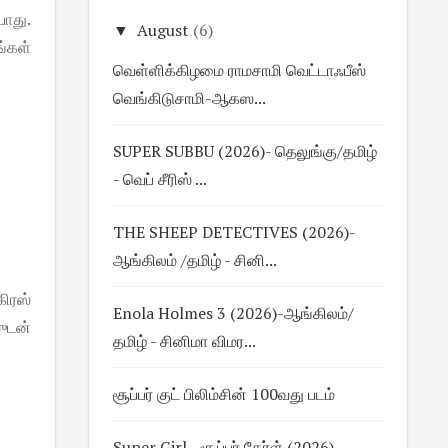
ாது.
▼
August
(6)
்கள்
வெள்ளிக்கிழமை ராமசாமி வெட்டாஃபீஸ்
வெங்கிடுசாமி-ஆகஸ...
SUPER SUBBU (2026)- தெலுங்கு/தமிழ்
- வெப் சீரிஸ் ...
THE SHEEP DETECTIVES (2026)-
ஆங்கிலம் /தமிழ் - சினி...
கிரஸ்
Enola Holmes 3 (2026)-ஆங்கிலம்/
ுடன்
தமிழ் - சினிமா விமர...
சூப்பர் குட் பிலிம்சின் 100வது படம்
Super Girl - சூப்பர் கேர்ள் (2026)-