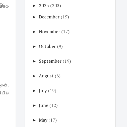
 இந்த
►
2025
(203)
►
December
(19)
►
November
(17)
►
October
(9)
►
September
(19)
►
August
(6)
ேன்.
►
July
(19)
ியில்
►
June
(12)
►
May
(17)