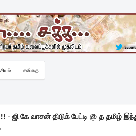
சியல்
கவிதை
 - ஜி கே வாசன் திடுக் பேட்டி @ த தமிழ் இந்
்