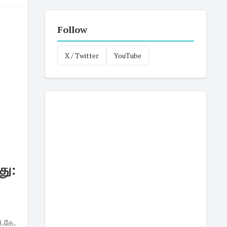
Follow
X / Twitter
YouTube
ு :
.கே.