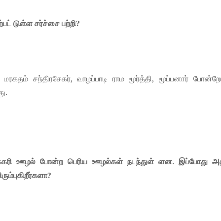
பட் டுள்ள சர்ச்சை பற்றி?
 மரகதம் சந்திரசேகர், வாழப்பாடி ராம மூர்த்தி, மூப்பனார் போன்றே
து.
க்கரி ஊழல் போன்ற பெரிய ஊழல்கள் நடந்துள் ளன. இப்போது அத
ரும்புகிறீர்களா?