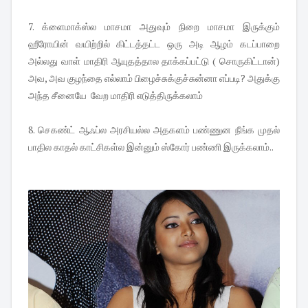
7. க்ளைமாக்ஸ்ல மாசமா அதுவும் நிறை மாசமா இருக்கும்
ஹீரோயின் வயிற்றில் கிட்டத்தட்ட ஒரு அடி ஆழம் கடப்பாறை
அல்லது வாள் மாதிரி ஆயுதத்தால தாக்கப்பட்டு ( சொருகிட்டான்)
அவ, அவ குழந்தை எல்லாம் பிழைச்சுக்குச்சுன்னா எப்படி? அதுக்கு
அந்த சீனையே வேற மாதிரி எடுத்திருக்கலாம்
8. செகண்ட் ஆஃப்ல அரசியல்ல அதகளம் பண்ணுன நீங்க முதல்
பாதில காதல் காட்சிகள்ல இன்னும் ஸ்கோர் பண்ணி இருக்கலாம்..