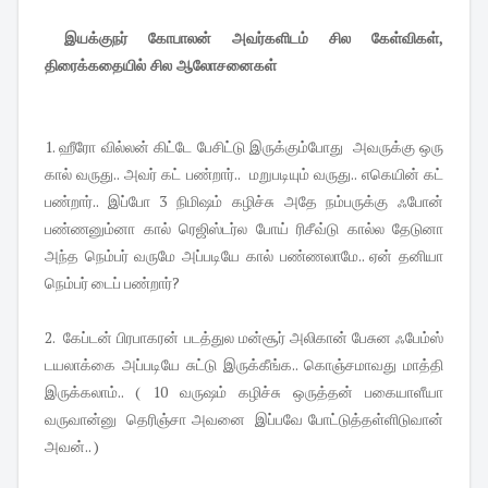
இயக்குநர் கோபாலன் அவர்களிடம் சில கேள்விகள்,
திரைக்கதையில் சில ஆலோசனைகள்
1. ஹீரோ வில்லன் கிட்டே பேசிட்டு இருக்கும்போது அவருக்கு ஒரு
கால் வருது.. அவர் கட் பண்றார்.. மறுபடியும் வருது.. எகெயின் கட்
பண்றார்.. இப்போ 3 நிமிஷம் கழிச்சு அதே நம்பருக்கு ஃபோன்
பண்ணனும்னா கால் ரெஜிஸ்டர்ல போய் ரிசீவ்டு கால்ல தேடுனா
அந்த நெம்பர் வருமே அப்படியே கால் பண்ணலாமே.. ஏன் தனியா
நெம்பர் டைப் பண்றார்?
2. கேப்டன் பிரபாகரன் படத்துல மன்சூர் அலிகான் பேசுன ஃபேம்ஸ்
டயலாக்கை அப்படியே சுட்டு இருக்கீங்க.. கொஞ்சமாவது மாத்தி
இருக்கலாம்.. ( 10 வருஷம் கழிச்சு ஒருத்தன் பகையாளீயா
வருவான்னு தெரிஞ்சா அவனை இப்பவே போட்டுத்தள்ளிடுவான்
அவன்.. )