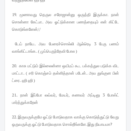
19. மூணாவது தெருல சரோஜான்னு ஒருத்தி இருக்கா. நான்
சொன்னா கேட்பா.. அவ ஓட்டுக்கான பணத்தையும் என் கிட்டே
கொடுங்களேன்//
டேய் நாயே.. அவ பேரைச்சொல்லி ஆல்ரெடி 3 பேரு பணம்
வாங்கிட்டாங்க.. ( முப்பெருந்தேவி போல )
20. காசு மட்டும் இல்லைன்னா ஒயிஃப் கூட பக்கத்துல படுக்க விட
மாட்டா.. ( சரி கொஞ்சம் தள்ளித்தான் படேன்.. அவ துங்குன பின்
ட்ரை.. ஹி ஹி )
21.. நான் இப்போ லவ்வர், மேயர், கணவர் அப்டினு 3 போஸ்ட்
பார்த்துக்கறேன்
22. இருவருக்குமே ஓட்டு போடுவதாக வாக்கு கொடுத்துட்டு வேறு
ஒருவருக்கு ஓட்டு போடுவதாக சொல்றீங்களே. இது நியாயமா?