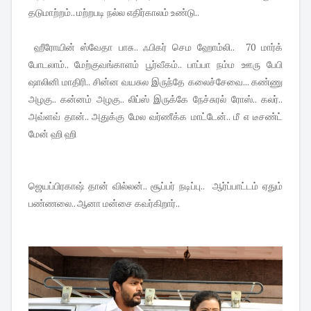
தடுமாற்றம்.. மற்றபடி நல்ல எதிர்காலம் உண்டு..
ஹீரோயின் ஸ்வேதா பாசு.. ஃபிகர் செம ஹோம்லி.. 70 மார்க்
போடலாம்.. மேற்குவங்காளம் பூர்வீகம்.. பாப்பா நம்ம ஊரு பேபி
ஷாலினி மாதிரி.. சின்ன வயசுல இருந்தே கலைச்சேவை... கண்ணு
அழகு.. கன்னம் அழகு.. லிப்ஸ் இருக்கே நேச்சுரல் ரோஸ்.. கலர்..
அவ்ளவ் தான்.. அதுக்கு மேல வர்ணீக்க மாட்டேன்.. மீ எ டீசண்ட்
மேன் ஹி ஹி
ஜெயப்பிரகாஷ் தான் வில்லன்.. சூப்பர் நடிப்பு.. ஆர்ப்பாட்டம் ஏதும்
பண்ணலை.. ஆனா மன்சை கவர்கிறார்..