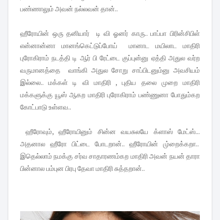
பண்ணாலும் அவன் நல்லவன் தான்..
ஹீரோயின் ஒரு தனியார் டி வி ஓனர் காரு.. பாப்பா பிரின்சிபிள்
என்னான்னா மானங்கெட்டுப்போய் மானாட மயிலாட மாதிரி
புரோகிராம் நடத்தி டி ஆர் பி ரேட்டை குப்புன்னு ஏத்தி அதுல வர்ற
வருமானத்தை வாங்கி அதுல சோறு சாப்பிடனும்னு அவசியம்
இல்லை.. மக்கள் டி வி மாதிரி , புதிய தலை முறை மாதிரி
மக்களுக்கு யூஸ் ஆகற மாதிரி புரோகிராம் பண்ணுனா போதும்கற
கோட்பாடு உள்ளவ..
ஹீரோவும், ஹீரோயினும் சின்ன வயசுலயே க்ளாஸ் மேட்ஸ்...
அதனால ஹீரோ பிட்டை போடறான்.. ஹீரோயின் மு்றைக்கறா..
இதெல்லாம் நமக்கு சர்வ சாதாரணம்கற மாதிரி அவன் நயன் தாரா
பின்னால பம்புன பிரபு தேவா மாதிரி சுத்தறான்..