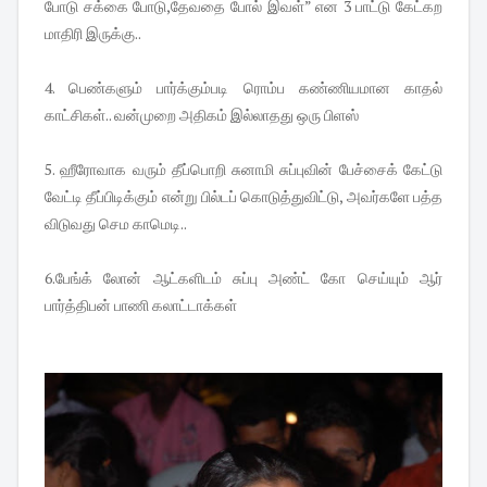
போடு சக்கை போடு,தேவதை போல் இவள்” என 3 பாட்டு கேட்கற
மாதிரி இருக்கு..
4. பெண்களும் பார்க்கும்படி ரொம்ப கண்ணியமான காதல்
காட்சிகள்.. வன்முறை அதிகம் இல்லாதது ஒரு பிளஸ்
5. ஹீரோவாக வரும் தீப்பொறி சுனாமி சுப்புவின் பேச்சைக் கேட்டு
வேட்டி தீப்பிடிக்கும் என்று பில்டப் கொடுத்துவிட்டு, அவர்களே பத்த
விடுவது செம காமெடி..
6.பேங்க் லோன் ஆட்களிடம் சுப்பு அண்ட் கோ செய்யும் ஆர்
பார்த்திபன் பாணி கலாட்டாக்கள்