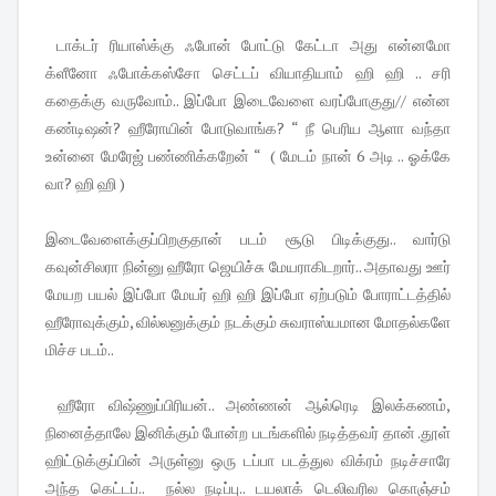
டாக்டர் ரியாஸ்க்கு ஃபோன் போட்டு கேட்டா அது என்னமோ
க்ளீனோ ஃபோக்கஸ்சோ செட்டப் வியாதியாம் ஹி ஹி .. சரி
கதைக்கு வருவோம்.. இப்போ இடைவேளை வரப்போகுது// என்ன
கண்டிஷன்? ஹீரோயின் போடுவாங்க? “ நீ பெரிய ஆளா வந்தா
உன்னை மேரேஜ் பண்ணிக்கறேன் “ ( மேடம் நான் 6 அடி .. ஓக்கே
வா? ஹி ஹி )
இடைவேளைக்குப்பிறகுதான் படம் சூடு பிடிக்குது.. வார்டு
கவுன்சிலரா நின்னு ஹீரோ ஜெயிச்சு மேயராகிடறார்.. அதாவது ஊர்
மேயற பயல் இப்போ மேயர் ஹி ஹி இப்போ ஏற்படும் போராட்டத்தில்
ஹீரோவுக்கும், வில்லனுக்கும் நடக்கும் சுவராஸ்யமான மோதல்களே
மிச்ச படம்..
ஹீரோ விஷ்ணுப்பிரியன்.. அண்ணன் ஆல்ரெடி இலக்கணம்,
நினைத்தாலே இனிக்கும் போன்ற படங்களில் நடித்தவர் தான் .தூள்
ஹிட்டுக்குப்பின் அருள்னு ஒரு டப்பா படத்துல விக்ரம் நடிச்சாரே
அந்த கெட்டப்.. நல்ல நடிப்பு.. டயலாக் டெலிவரில கொஞ்சம்