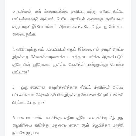
3. வில்லன் ஏன் க்ளைமாக்ஸ்ல தனியா வந்து ஹீரோ கிட்டே
மாட்டிக்கறாரு? அவ்ளவ் பெரிய அரசியல் தலைவரு தனியாவா
வருவாரு? இப்போ எல்லாம் அல்லக்கைங்களே அஞ்சாறு பேர் கூட
அலையுதுங்க.
4..ஹீரோவுக்கு லவ் ஃபெயிலியர் ஏதும் இல்லை, ஏன் தாடி? ரோட்ல
இருக்கற பிச்சைக்காரனைக்கூட சுத்தமா பார்க்க ஆசைப்படும்
ஹீரோயின் ஹீரோவை குளிச்சு ஷேவிங்க் பண்ணுன்னு சொல்ல
மாட்டாரா?
5. ஒரு சாதாரன கவுன்சிலர்க்காக ஸ்டேட் மினிஸ்டர் அப்படி
பம்புவாங்களா?அவன் ஃபேமில இருக்கற லேடீஸை கிட்நாப் பண்ணி
மிரட்னா போதாதா?
6. பணபலம் உள்ள கட்சிக்கு எதிரா ஹீரோ கவுன்சிலர் ஆகறது
அழகிரியை எதிர்த்து மதுரைல சாதா ஆள் ஜெயிக்கற மாதிரி
நம்பவே முடியல