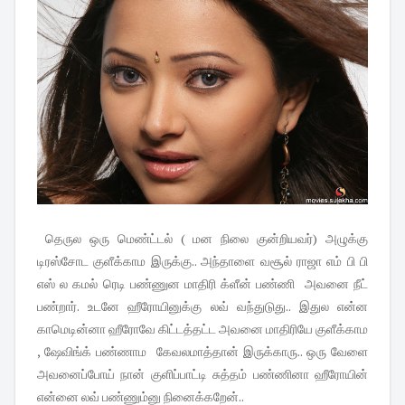
தெருல ஒரு மெண்ட்டல் ( மன நிலை குன்றியவர்) அழுக்கு
டிரஸ்சோட குளீக்காம இருக்கு.. அந்தாளை வசூல் ராஜா எம் பி பி
எஸ் ல கமல் ரெடி பண்ணுன மாதிரி க்ளீன் பண்ணி அவனை நீட்
பண்றார். உடனே ஹீரோயினுக்கு லவ் வந்துடுது.. இதுல என்ன
காமெடின்னா ஹீரோவே கிட்டத்தட்ட அவனை மாதிரியே குளீக்காம
, ஷேவிங்க் பண்ணாம கேவலமாத்தான் இருக்காரு.. ஒரு வேளை
அவனைப்போய் நான் குளிப்பாட்டி சுத்தம் பண்ணினா ஹீரோயின்
என்னை லவ் பண்ணும்னு நினைக்கறேன்..