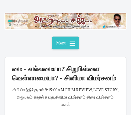
Skip
to
content
Menu
மை - வல்லமையா? சிறுபிள்ளை
வெள்ளாமையா? - சினிமா விமர்சனம்
சி.பி.செந்தில்குமார்
·
9:15:00 AM
·
FILM REVIEW
,
LOVE STORY
,
அனுபவம்
,
காதல் கதை
,
சினிமா விமர்சனம்
,
திரை விமர்சனம்
,
லவ்ஸ்