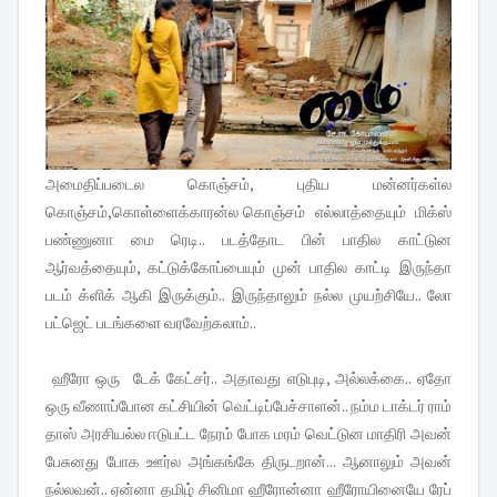
அமைதிப்படைல கொஞ்சம், புதிய மன்னர்கள்ல
கொஞ்சம்,கொள்ளைக்காரன்ல கொஞ்சம் எல்லாத்தையும் மிக்ஸ்
பண்ணுனா மை ரெடி.. படத்தோட பின் பாதில காட்டுன
ஆர்வத்தையும், கட்டுக்கோப்பையும் முன் பாதில காட்டி இருந்தா
படம் க்ளிக் ஆகி இருக்கும்.. இருந்தாலும் நல்ல முயற்சியே.. லோ
பட்ஜெட் படங்களை வரவேற்கலாம்..
ஹீரோ ஒரு டேக் கேட்சர்.. அதாவது எடுபுடி, அல்லக்கை.. ஏதோ
ஒரு வீணாப்போன கட்சியின் வெட்டிப்பேச்சாளன்.. நம்ம டாக்டர் ராம்
தாஸ் அரசியல்ல ஈடுபட்ட நேரம் போக மரம் வெட்டுன மாதிரி அவன்
பேசுனது போக ஊர்ல அங்கங்கே திருடறான்... ஆனாலும் அவன்
நல்லவன்.. ஏன்னா தமிழ் சினிமா ஹீரோன்னா ஹீரோயினையே ரேப்