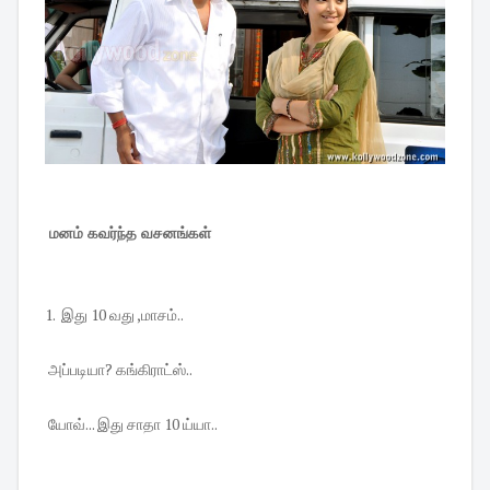
மனம் கவர்ந்த வசனங்கள்
1. இது 10 வது ,மாசம்..
அப்படியா? கங்கிராட்ஸ்..
யோவ்... இது சாதா 10 ய்யா..