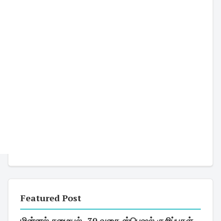
Featured Post
மின்னல் சமையல் -30 வகை ஸ்பெஷல் குறிப்புகள்