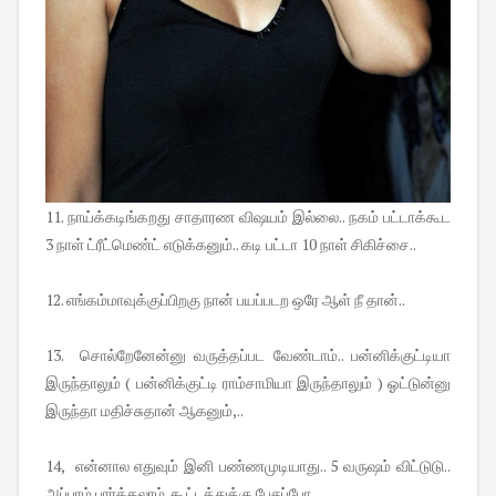
11. நாய்க்கடிங்கறது சாதாரண விஷயம் இல்லை.. நகம் பட்டாக்கூட
3 நாள் ட்ரீட்மெண்ட் எடுக்கனும்.. கடி பட்டா 10 நாள் சிகிச்சை..
12. எங்கம்மாவுக்குப்பிறகு நான் பயப்படற ஒரே ஆள் நீ தான்..
13. சொல்றேனேன்னு வருத்தப்பட வேண்டாம்.. பன்னிக்குட்டியா
இருந்தாலும் ( பன்னிக்குட்டி ராம்சாமியா இருந்தாலும் ) ஓட்டுன்னு
இருந்தா மதிச்சுதான் ஆகனும்,..
14, என்னால எதுவும் இனி பண்ணமுடியாது.. 5 வருஷம் விட்டுடு..
அப்புரம் பார்க்கலாம். கூட்டத்துக்கு பேசப்போ..