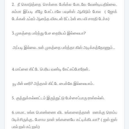
2. நீ கொடுத்தை செக்கை பேங்க்ல போடவே வேண்டியதில்லை..
சும்மா இப்படி கீழே போட்டாலே பவுன்ஸ் ஆகிடும் போல ( ஜோக்
டேக்கன் ஃப்ரம் ஆனந்த விகடன் ரிட்டர்ன் பை வி சாரதி டேச்சு)
3. முகத்தை பார்த்து பேச தைரியம் இல்லையா?
அப்படி இல்லை.. உன் முகத்தை பார்த்தா கிஸ் அடிக்கத்தோணும்...
4. மாப்ளை கிட்டே பெரிய வண்டி கேட்கப்போறேன்..
யூ மீன் லாரி? அந்தாள் கிட்டே பைக்கே இல்லையாம்..
5. குத்துக்கல்லாட்டம் இருந்துட்டு பேச்சைப்பாரு ராஸ்கல்ஸ்.
6. மாமா.. உங்க பொண்ணை விட உங்களைத்தான் எனக்கு ரொம்ப
பிடிச்சிருக்கு.. பேசாம நான் உங்களையே கட்டிக்கிடவா? ( ஐஸ் ஐஸ்
பால் ஐஸ் கப் ஐஸ்)