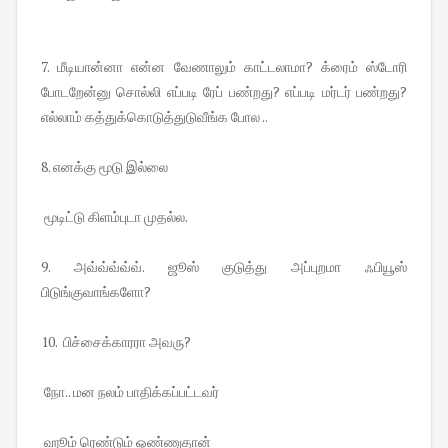
7. மீடியான்னா என்ன வேணாலும் காட்டலாமா? க்ரைம் ஸ்டோரி
போடறேன்னு சொல்லி எப்படி ரேப் பண்றது? எப்படி மர்டர் பண்றது?
எல்லாம் கத்துக்கொடுத்துடுவீங்க போல ..
8. எனக்கு மூடு இல்லை
மூடிட்டு கிளம்புடா முதல்ல.
9. அவ்வ்வ்வ்வ். ஜூஸ் குடுத்து அப்புறமா ஃபியூஸ்
பிடுங்குவாங்களோ?
10. பிச்சைக்காரரா அவரு?
நோ.. மன நலம் பாதிக்கப்பட்டவர்
ஹூம் ரெண்டும் ஒண்ணுதான்