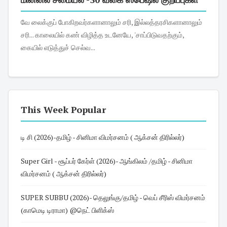
வே லைக்குப் போகிறவர்களானாலும் சரி, இல்லத்தரசிகளானாலும்
சரி... காலையில் கண் விழித்த உடனேயே, 'சாப்பிடுவதற்கும்,
கையில் எடுத்துச் செல்வ...
This Week Popular
டி சி (2026)-தமிழ் - சினிமா விமர்சனம் ( ஆக்சன் திரில்லர்)
Super Girl - சூப்பர் கேர்ள் (2026)- ஆங்கிலம் /தமிழ் - சினிமா
விமர்சனம் ( ஆக்சன் திரில்லர்)
SUPER SUBBU (2026)- தெலுங்கு/தமிழ் - வெப் சீரிஸ் விமர்சனம்
(காமெடி டிராமா) @நெட் பிளிக்ஸ்