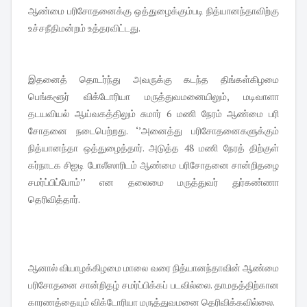
ஆண்மை பரிசோதனைக்கு ஒத்துழைக்கும்படி நித்யானந்தாவிற்கு
உச்சநீதிமன்றம் உத்தரவிட்டது.
இதனைத் தொடர்ந்து அவருக்கு கடந்த திங்கள்கிழமை
பெங்களூர் விக்டோரியா மருத்துவமனையிலும், மடிவாளா
தடயவியல் ஆய்வகத்திலும் சுமார் 6 மணி நேரம் ஆண்மை பரி
சோதனை நடைபெற்றது. ‘’அனைத்து ப‌ரிசோதனைகளுக்கும்
நித்யானந்தா ஒத்துழைத்தார். அடுத்த 48 மணி நேரத் திற்குள்
கர்நாடக சிஐடி போலீஸாரிடம் ஆண்மை பரிசோதனை சான்றிதழை
சமர்ப்பிப்போம்’’ என தலைமை மருத்துவர் துர்கண்ணா
தெரிவித்தார்.
ஆனால் வியாழ‌க்கிழமை மாலை வரை நித்யானந்தாவின் ஆண்மை
பரிசோதனை சான்றிதழ் சமர்ப்பிக்கப் படவில்லை. தாமதத்திற்கான
காரணத்தையும் விக்டோரியா மருத்துவமனை தெரிவிக்கவில்லை.