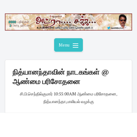
Skip
to
content
Menu
நித்யானந்தாவின் நாடகங்கள் @
ஆண்மை பரிசோதனை
சி.பி.செந்தில்குமார்
·
10:55:00 AM
·
ஆண்மை பரிசோதனை
,
நித்யானந்தா
,
பாலியல் வழக்கு