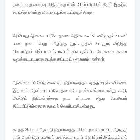
நடைமுறை வரைவு விதிமுறை யின் 21-ம் பிரிவின் கீழும் இதற்கு
காவல்துறைக்கு உரிமை வழங்கப்பட்டிருக்கிறது.
அப்போது ஆண்மை பரிசோதனை அதிகாலை 3 மணி முதல் 5 மணி
வரை நடை பெறும். ஆழ்ந்த தூக்கத்தின் போதும், விழித்த
நிலையிலும் நித்யா னந்தாவிடம் சில முக்கிய சோதனை களை
வலுக்கட்டாயமாக நடத்த திட்டமிட்டுள்ளோம்'' என்றார்.
ஆண்மை பரிசோதனைக்கு நித்யானந்தா ஒத்துழைக்கவில்லை;
இதனால் ஆண்மை பரிசோதனையே நடக்க‌வில்லை என்று கூறி,
மீண்டும் நீதிமன்றத்தை நாட கர்நாடக சிஐடி போலீஸார்
திட்டமிட்டுள்ளதாக தகவல் வெளியாகியுள்ளது..
கடந்த 2012-ம் ஆண்டு நித்யானந்தா வின் முன்னாள் சீடர் ஆர்த்தி
ராவ் அவர் மீது பாலியல் பலாத்கார புகார் அளித்தார்.இவ்வழக்கில்