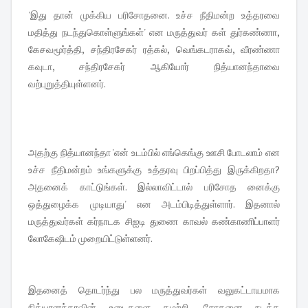
'இது தான் முக்கிய பரிசோதனை. உச்ச நீதிமன்ற உத்தரவை
மதித்து நடந்துகொள்ளுங்கள்' என ம‌ருத்துவர் கள் துர்கண்ணா,
கேசவமூர்த்தி, சந்திரசேகர் ரத்கல், வெங்கடராகவ், வீரண்ணா
கவுடா, சந்திரசேகர் ஆகியோர் நித்யானந்தாவை
வற்புறுத்தியுள்ளனர்.
அதற்கு நித்யானந்தா 'என் உடம்பில் எங்கெங்கு ஊசி போடலாம் என
உச்ச நீதிமன்றம் உங்களுக்கு உத்தரவு பிறப்பித்து இருக்கிறதா?
அதனைக் காட்டுங்கள். இல்லாவிட்டால் பரிசோத னைக்கு
ஒத்துழைக்க முடியாது' என அடம்பிடித்துள்ளார். இதனால்
மருத்துவர்கள் கர்நாடக சிஐடி துணை காவல் கண்காணிப்பாளர்
லோகேஷிடம் முறையிட்டுள்ளனர்.
இதனைத் தொடர்ந்து பல மருத்துவர்கள் வலுகட்டாயமாக
நித்யானந்தாவின் உடைகளை கழற்றி, சோதனை நடத்த