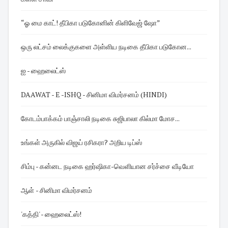
“ஓ மை காட்! தீபிகா படுகோனின் கிளிவேஜ் ஷோ”
ஒரு லட்சம் லைக்குகளை அள்ளிய நடிகை தீபிகா படுகோன...
ஐ - ஹைலைட்ஸ்
DAAWAT - E -ISHQ - சினிமா விமர்சனம் (HINDI)
கோடம்பாக்கம் பாஞ்சாலி நடிகை சுஜிபாலா கில்மா மோச...
உங்கள் அருகில் விஜய் ரசிகரா? அறிய டிப்ஸ்
சிம்பு - கன்னட நடிகை ஹர்ஷிகா-வெளியான சர்ச்சை வீடியோ
ஆள் - சினிமா விமர்சனம்
'கத்தி' - ஹைலைட்ஸ்!