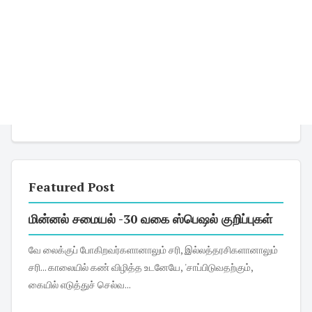
Featured Post
மின்னல் சமையல் -30 வகை ஸ்பெஷல் குறிப்புகள்
வே லைக்குப் போகிறவர்களானாலும் சரி, இல்லத்தரசிகளானாலும்
சரி... காலையில் கண் விழித்த உடனேயே, 'சாப்பிடுவதற்கும்,
கையில் எடுத்துச் செல்வ...