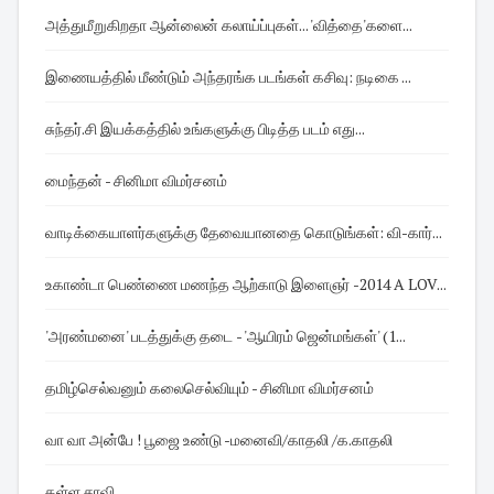
அத்துமீறுகிறதா ஆன்லைன் கலாய்ப்புகள்... 'வித்தை'களை...
இணையத்தில் மீண்டும் அந்தரங்க படங்கள் கசிவு: நடிகை ...
சுந்தர்.சி இயக்கத்தில் உங்களுக்கு பிடித்த படம் எது...
மைந்தன் - சினிமா விமர்சனம்
வாடிக்கையாளர்களுக்கு தேவையானதை கொடுங்கள் : வி-கார்...
உகாண்டா பெண்ணை மணந்த ஆற்காடு இளைஞர் -2014 A LOV...
'அரண்மனை' படத்துக்கு தடை - 'ஆயிரம் ஜென்மங்கள்' (1...
தமிழ்செல்வனும் கலைசெல்வியும் - சினிமா விமர்சனம்
வா வா அன்பே ! பூஜை உண்டு -மனைவி/காதலி /க.காதலி
கள்ள சாவி