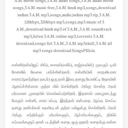
சன்னி(ரன்விஜய் சிங்), சைரஸ்(சலீல்), ராஜ்(கவின்) மூவரும் டிவி
சேனலில் வேலை பார்க்கின்றனர். சன்னியின் காதலியான
சாரா(ஆனந்திதா நாயர்) ஒரு நாள் இரவு தனது ரியாலிட்டி ஷோவின்
ஆராய்ச்சிக்காக ருத்ரா மில் செல்கிறார். அங்கு சென்ற அவர்
மர்மமான முறையில் கொல்லப்படுகிறார். இதனால் மனமுடைந்து
போகும் சன்னி, சாரா எப்படி இறந்தார் என்பதை ஆய்வு செய்ய
தனது நண்பர்கள் உதவியுடன் ருத்ரா மல்லுக்கு செல்கிறார். அவர்
அங்கு சந்திக்கும் மர்மங்களும், ஆச்சர்யங்களும், திகில்
சம்பவங்களும் தான் படத்தின் கதை. ஒரு ஹரார் கதைக்கு என்ன