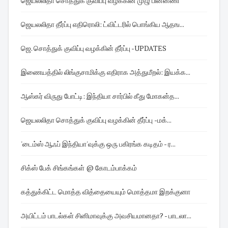
ஜெயலலிதா சொத்துக் குவிப்பு வழக்கின் முழு பின்னணி
ஜெயலலிதா தீர்ப்பு எதிரொலி: ட்விட்டரில் பொங்கிய ஆதங...
ஜெ. சொத்துக் குவிப்பு வழக்கின் தீர்ப்பு -UPDATES
இணையத்தில் லிங்குசாமிக்கு எதிராக அத்துமீறல்: இயக்க...
ஆஸ்கர் விருது போட்டி: இந்தியா சார்பில் கீது மோகன்த...
ஜெயலலிதா சொத்துக் குவிப்பு வழக்கின் தீர்ப்பு -மக்...
'டைம்ஸ் ஆஃப் இந்தியா'வுக்கு ஒரு பகிரங்க கடிதம் - ர...
சிக்ஸ் பேக் சிங்கங்கள் @ கோடம்பாக்கம்
கத்துக்கிட்ட மொத்த வித்தையையும் மொத்தமா இறக்குனா
அயிட்டம் பாடல்கள் சினிமாவுக்கு அவசியமானதா? - பாடலா...