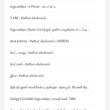
ஜெயலலிதா - சசிகலா - கூடா நட்பு
3 AM - சினிமா விமர்சனம்
ஜெயலலிதா மீதான சொத்துக் குவிப்பு வழக்கை சட்டப்படி ...
desi kattey - சினிமா விமர்சனம் ( HINDI)
ரெட்ட வாலு - சினிமா விமர்சனம்
மெட்ராஸ் - சினிமா விமர்சனம்
ஜீவா- சினிமா விமர்சனம்
நீதிபதி ஜான் மைக்கேல் டி'குன்ஹா -தினமும் 18 மணி நே...
விவிஐபி செல்லில் ஜெயலலிதா; கைதி எண். 7402