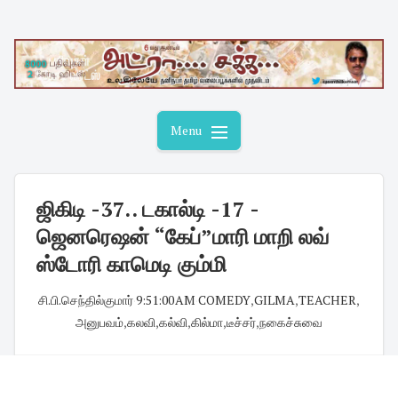
Skip
to
content
Menu
ஜிகிடி -37.. டகால்டி -17 -
ஜெனரெஷன் “கேப்”மாரி மாறி லவ்
ஸ்டோரி காமெடி கும்மி
சி.பி.செந்தில்குமார்
·
9:51:00 AM
·
COMEDY
,
GILMA
,
TEACHER
,
அனுபவம்
,
கலவி
,
கல்வி
,
கில்மா
,
டீச்சர்
,
நகைச்சுவை