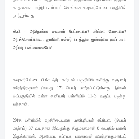
காதலனாக மாற்றிய சம்பவம் சென்னை சவுகார்பேட்டை பகுதியில்
நடந்துள்ளது.
சி.பி - அதென்ன சவுகார் பேட்டையா? கில்மா பேடையா?
அடங்கொய்யால.. தாமினி டீச்சர் படத்துல ஐஸ்வர்யா ராய் கூட
அப்படி பண்ணலையே?
சவுகார்பேட்டை பி.கே.ஆர். கார்டன் பகுதியில் வசித்து வருபவர்
சுரேந்திரகுமார் (வயது 17) பெயர் மாற்றப்பட்டுள்ளது. இவன்
அப்பகுதியில் உள்ள தனியார் பள்ளியில் 11-ம் வகுப்பு படித்து
வந்தான்.
இதே பள்ளியில் ஆசிரியையாக பணிபுரிபவர் சுப்ரியா. (பெயர்
மாற்றம்) 37 வயதான இவருக்கு திருமணமாகி 8 வயதில் மகன்
இருக்கிறான். ஆசிரியை சுப்ரியா, மாணவன் சுரேந்திரகுமாரிடம்