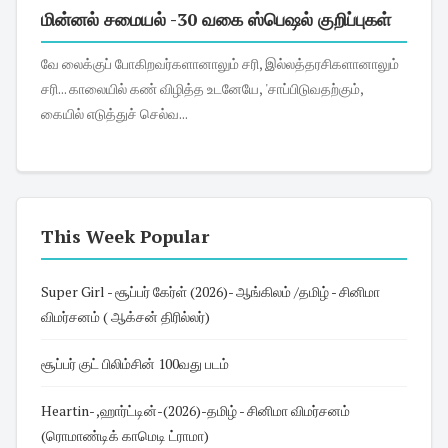
மின்னல் சமையல் -30 வகை ஸ்பெஷல் குறிப்புகள்
வே லைக்குப் போகிறவர்களானாலும் சரி, இல்லத்தரசிகளானாலும்
சரி... காலையில் கண் விழித்த உடனேயே, 'சாப்பிடுவதற்கும்,
கையில் எடுத்துச் செல்வ...
This Week Popular
Super Girl - சூப்பர் கேர்ள் (2026)- ஆங்கிலம் /தமிழ் - சினிமா
விமர்சனம் ( ஆக்சன் திரில்லர்)
சூப்பர் குட் பிலிம்சின் 100வது படம்
Heartin- ,ஹார்ட்டின்-(2026)-தமிழ் - சினிமா விமர்சனம்
(ரொமாண்டிக் காமெடி ட்ராமா)