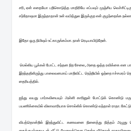
சரி, ஏன் எதையோ பறிகொடுத்த மாதிரியே எப்பவும் மூஞ்சிய வெச்சிட்டிர
சந்தோஷமா இருந்தாதான் உன் வயித்துல இருக்குற என் குழந்தைங்க நல்லா இருப
இதோ ஒரு நிமிஷம் உட்காருங்கம்மா. நான் ரெடியாயிடுறேன்.
மெல்லிய பூக்கள் போட்ட சந்தன நிற சேலை, அதை ஒத்த ரவிக்கை என பாந்த
இறந்ததிலிருந்து பாலைவனமாய் மாறிவிட்ட நெற்றியில் ஒற்றை ஈச்சமரம் 
தைரியத்தில்.
ஐந்து வயது பார்கவியையும் அள்ளி காரினுள் போட்டுக் கொண்டு மரு
பயணிக்கையில் விலாவாரியாக சொல்லிக் கொண்டு வந்தாள் ராதா. கேட்டுக்
விபத்தொன்றில் இறந்துவிட்ட கணவனை நினைத்து நித்தம் அழுது 
கைக்குழந்தையுடன் வீட்டு வேலைக்கென சென்ற வீடுதான் ராதாவினுடைய