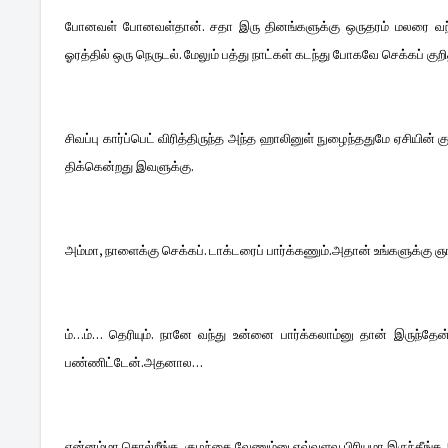
போனவள் போனவள்தான். சதா இரு தினங்களுக்கு ஒருதரம் மலரை வந்
ஓரத்தில் ஒரு நெருடல். மேலும் பத்து நாட்கள் கடந்து போகவே செக்கப் குறித
சிவப்பு கார்ப்பெட் விரித்திருந்த அந்த ஹாலினுள் நுழைந்ததுமே ஏசியின் 
திக்கென்றது இவளுக்கு.
அம்மா, நாளைக்கு செக்கப். டாக்டரைப் பார்க்கணும்.அதான் உங்களுக்கு ஞ
ம்…ம்… தெரியும். நானே வந்து உன்னை பார்க்கலாம்னு தான் இருந்தேன
பண்ணிட்டேன்.அதனால…
என்னம்மா சொல்றீங்க, குழந்தை வேணும்னு எவ்வளவு பிரியமா இருந்தீங்க.