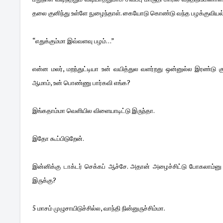
தலை குனிந்து உள்ளே நுழைந்தாள். கையோடு கொண்டு வந்த பழக்குவியல
“எதுக்கும்மா இவ்வளவு பழம்…”
என்ன மலர், மறந்துட்டியா உன் வயித்துல வளர்றது ஒன்னுல்ல இரண்டு
ஆமாம், உன் பொண்ணு பார்கவி எங்க?
இங்கதாம்மா வெளியில விளையாடிட்டு இருந்தா.
இதோ கூப்பிடுறேன்.
இன்னிக்கு டாக்டர் செக்கப் ஆச்சே. அதான் அழைச்சிட்டு போகலாம்னு கார
இருக்கு?
5 மாசம் முழுசாயிடுச்சில்ல, வாந்தி நின்னுருச்சிம்மா.