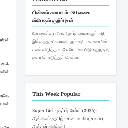
மின்னல் சமையல் -30 வகை
ஸ்பெஷல் குறிப்புகள்
வே லைக்குப் போகிறவர்களானாலும் சரி,
 இதன்
இல்லத்தரசிகளானாலும் சரி... காலையில்
கண் விழித்த உடனேயே, 'சாப்பிடுவதற்கும்,
கையில் எடுத்துச் செல்வ...
ட்டைக்
ானின்
This Week Popular
வுளே,
. என்
Super Girl - சூப்பர் கேர்ள் (2026)-
ஆங்கிலம் /தமிழ் - சினிமா விமர்சனம் (
ஆக்சன் திரில்லர்)
ுக்கவே