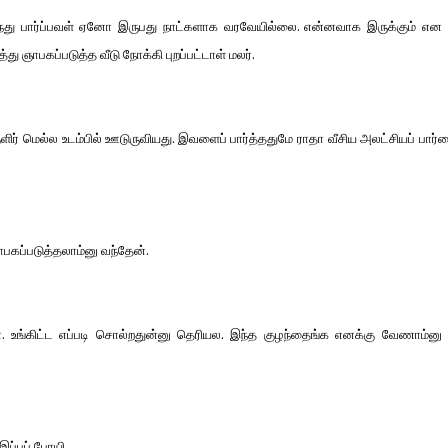
து பார்ப்பவள் ஏனோ இருபது நாட்களாக வரவேயில்லை. என்னவாக இருக்கும் என
்து ஞாபகப்படுத்த வீடு நோக்கி புறப்பட்டாள் மலர்.
குளிர் மெல்ல உடம்பில் ஊடுருவியது. இவளைப் பார்த்ததுமே ராதா வீசிய அலட்சியப் பார்
ாபகப்படுத்தலாம்னு வந்தேன்.
். உங்கிட்ட எப்படி சொல்றதுன்னு தெரியல. இந்த குழந்தைங்க எனக்கு வேணாம்னு ம
 இப்பப் போயி…