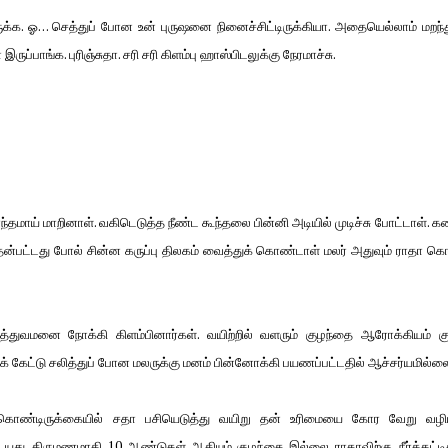
ுக்க. ஓ… செத்துப் போன உன் புருஷனை நினைச்சிட்டிருக்கியா. அதையெல்லாம் மறந்து
்பாங்க. புரிஞ்சுதா. சரி சரி கிளம்பு ஹாஸ்பிடலுக்கு நேரமாச்சு.
மாய் மாறினாள். வகிடெடுத்த நீண்ட கூந்தலை பின்னி அடியில் முடிச்சு போட்டாள்.
தென்பட்டது போல் சின்ன கருப்பு திலகம் வைத்துக் கொண்டாள் மலர் அதுவும் ராதா க
த்துவமனை நோக்கி கிளம்பினார்கள். வயிற்றில் வளரும் குழந்தை ஆரோக்கியம் குற
 கேட்டு சலித்துப் போன மலருக்கு மனம் பின்னோக்கி பயணப்பட்டதில் ஆச்சர்யமில்ல
கொண்டிருக்கையில் சதா பசியெடுத்து வயிறு தன் உரிமையை கோர வேறு வழிய
து. திருமணமாகி 10 ஆண்டுகள் ஆகியும் குழந்தை இல்லை ராதாவிற்கு. நீர்க்கட்டி