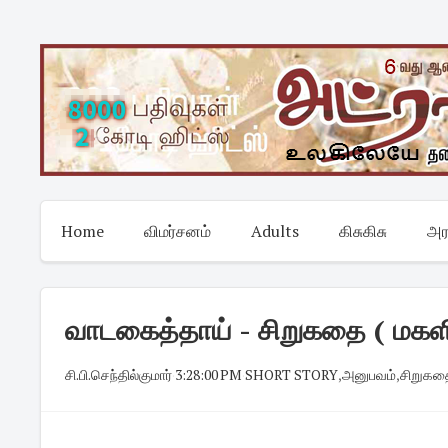
Skip
to
content
Home
விமர்சனம்
Adults
கிசுகிசு
அர
வாடகைத்தாய் - சிறுகதை ( மகளி
சி.பி.செந்தில்குமார்
·
3:28:00 PM
·
SHORT STORY
,
அனுபவம்
,
சிறுகத