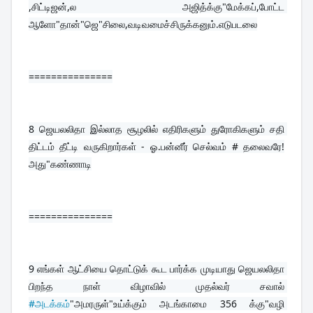
,சிட்டிஜன்,ல அஜித்க்கு"மேக்கப்,போட்ட 
ஆளோ"தான்"ஜெ"சிலை,வடிவமைச்சிருக்கனும்.எடுபடலை
===============
8 
ஜெயலலிதா இல்லாத சூழலில் எதிரிகளும் துரோகிகளும் சதி 
திட்டம் தீட்டி வருகிறார்கள் - ஓ.பன்னீர் செல்வம் # தலைவரே!
அது"கண்ணாடி
===============
9 
எங்கள் ஆட்சியை தொட்டுக் கூட பார்க்க முடியாது ஜெயலலிதா 
பிறந்த நாள் விழாவில் முதல்வர் சவால் 
#அடக்கம்
"அமரருள்"உய்க்கும் அடங்காமை 356 க்கு"வழி 