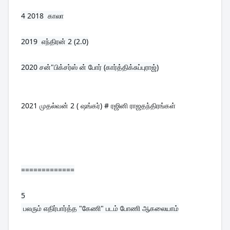
4 
2018  காலா
2019  எந்திரன் 2 (2.0)
2020 சன்"பிக்சர்ஸ் ன் போர் (கார்த்திக்சுப்புராஜ்)
2021 முதல்வன் 2 ( ஷங்கர்) # ரஜினி ராஜதந்திரங்கள்
=============
5
பலரும் எதிர்பார்த்த "கேணி" படம் போணி ஆகலையாம்