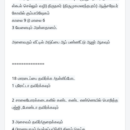
ஸ்கூல் செல்லும் வழி) திருநகர் (திருமுகமலரந்தபுரம்) ஆஞ்சநேயர் 
கோவில் கும்பாபிஷேகம்
காலை 9 டூ மாலை 6

அனைவரும் வீட்டில் அடுப்பை ஆப் பண்ணீட்டு ஆஜர் ஆகவும்
==============
18 
மாரடைப்பை தவிர்க்க /தள்ளிப்போட
2 சாலையோரக்கடைகளில் கண்ட கண்ட எண்ணெயில் பொறித்த 
பஜ்ஜி ,போண்டா தவிர்க்கவும்
3 அசைவம் தவிர்/குறைக்கவும்
