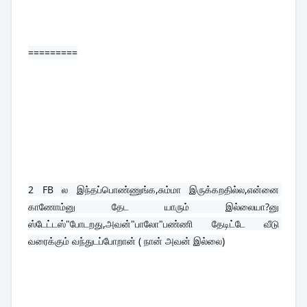
=========
2 
FB ல இந்தப்பொண்ணுங்க,சும்மா இருக்கறதில்ல,என்னை 
காணோம்னு தேட யாரும் இல்லையா?னு 
ஸ்டேட்டஸ்"போடறது,அவன்"பாலோ"பண்ணி தேடிட்டே வீடு 
வரைக்கும் வந்துடப்போறான் ( நான் அவன் இல்லை)