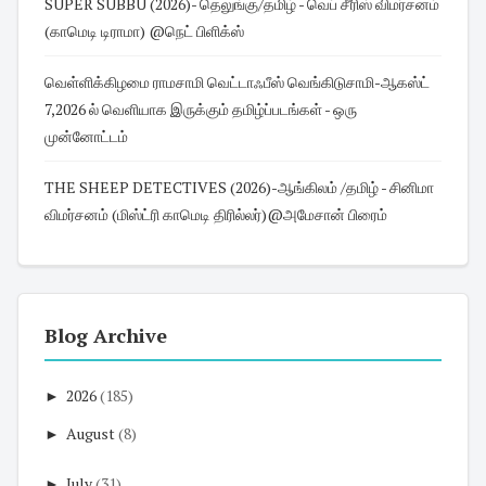
SUPER SUBBU (2026)- தெலுங்கு/தமிழ் - வெப் சீரிஸ் விமர்சனம்
(காமெடி டிராமா) @நெட் பிளிக்ஸ்
வெள்ளிக்கிழமை ராமசாமி வெட்டாஃபீஸ் வெங்கிடுசாமி-ஆகஸ்ட்
7,2026 ல் வெளியாக இருக்கும் தமிழ்ப்படங்கள் - ஒரு
முன்னோட்டம்
THE SHEEP DETECTIVES (2026)-ஆங்கிலம் /தமிழ் - சினிமா
விமர்சனம் (மிஸ்ட்ரி காமெடி திரில்லர்)@அமேசான் பிரைம்
Blog Archive
►
2026
(185)
►
August
(8)
►
July
(31)