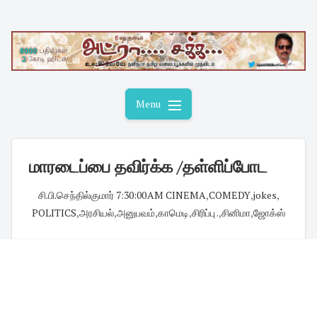
Skip
to
content
Menu
மாரடைப்பை தவிர்க்க /தள்ளிப்போட
சி.பி.செந்தில்குமார்
·
7:30:00 AM
·
CINEMA
,
COMEDY
,
jokes
,
POLITICS
,
அரசியல்
,
அனுபவம்
,
காமெடி
,
சிரிப்பு .
,
சினிமா
,
ஜோக்ஸ்