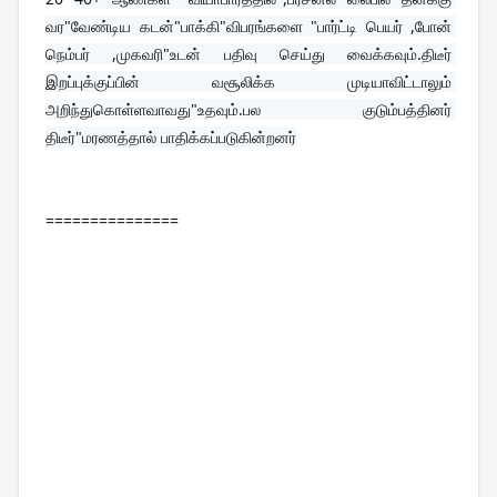
வர"வேண்டிய கடன்"பாக்கி"விபரங்களை "பார்ட்டி பெயர் ,போன் 
நெம்பர் ,முகவரி"உடன் பதிவு செய்து வைக்கவும்.திடீர் 
இறப்புக்குப்பின் வசூலிக்க முடியாவிட்டாலும் 
அறிந்துகொள்ளவாவது"உதவும்.பல குடும்பத்தினர் 
திடீர்"மரணத்தால் பாதிக்கப்படுகின்றனர்
===============