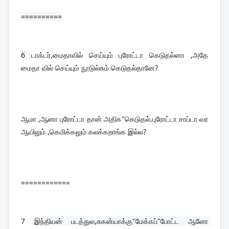
==========
6 
டாக்டர்,மைதாவில் செய்யும் புரோட்டா கெடுதல்னா ,அதே 
மைதா வில் செய்யும் நூடுல்சும் கெடுதல்தானே?
ஆமா ,ஆனா புரோட்டா தான் அதிக"கெடுதல்.புரோட்டா சாப்டா வர 
ஆயிலும் ,கெமிக்கலும் கலக்கறாங்க இல்ல?
============
7 
இந்தியன் படத்துல,சுகன்யாக்கு"மேக்கப்"போட்ட ஆளோ 