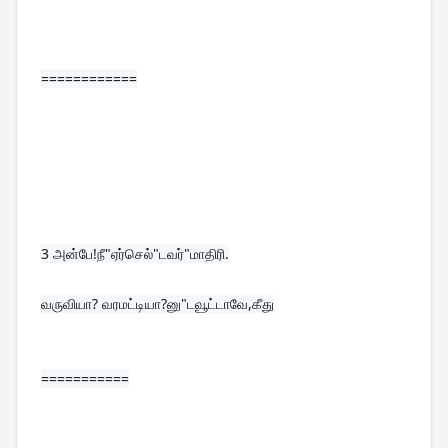
============
3 
அன்பே!நீ"ஏர்செல்"டவர்"மாதிரி.
வருவியா? வரமட்டியா?னு"டவூட்டாவே,கீது
===========