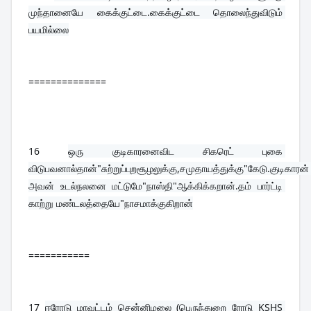
முந்தானையே கைக்குட்டை.கைக்குட்டை தொலைந்துவிடும் 
பயமில்லை
==============
16 
ஒரு குடிகாரனைவிட சிகரெட் புகை 
விடுபவனால்தான்"சுற்றுப்புறசூழலுக்கு,சமுதாயத்துக்கு"கேடு.குடிகாரன் 
அவன் உடல்நலனை மட்டுமே"நாஸ்தி"ஆக்கிக்கறான்.தம் பார்ட்டி 
காற்று மண்டலத்தையே"நாசமாக்குகிறான்
===========
17 
ஈரோடு மாவட்டம் சென்னிமலை (பெருந்துறை ரோடு KSHS 