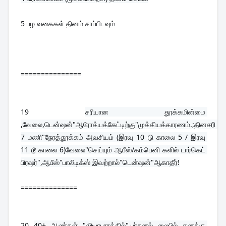
5 பழ வகைகள் தினம் சாப்பிடவும்
===============
19 
சரியான தூக்கமின்மை 
,வேலை,டென்ஷன்"ஆரோக்யக்கேட்டிற்கு"முக்கியக்காரணம்.;தினசரி 
7 மணி"நேரத்தூக்கம் அவசியம் (இரவு 10 டு காலை 5 / இரவு 
11 டூ காலை 6)வேலை"செய்யும் ஆபீஸ்/கம்பெனி களில் டார்கெட் 
பிரஷர்",ஆபீஸ்"பாலிடிக்ஸ் இவற்றால்"டென்ஷன்"ஆகாதீர்!
==============
20 
40+ ஆண்கள் "வியாபாரத்தில்",பர்சனல் லைபில் தனக்கு 