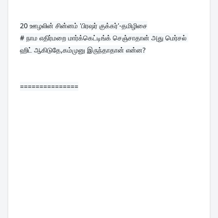
20 
ஊழலின் சின்னம் 'பிரஷர் குக்கர்'-தமிழிசை
# நாம எதிர்மறை மார்க்கெட்டிங்க் செஞ்சாதான் அது மெர்சல் 
ஹிட் ஆகிடுதே,கம்முனு இருந்தாதான் என்ன?
===============