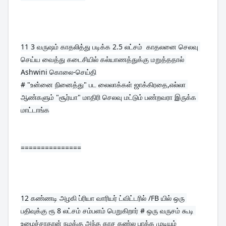
11 
3 வருஷம் காதலித்து படிக்க 2.5 லட்சம்  காதலனை செலவு 
செய்ய வைத்து கடைசியில் கல்யாணத்துக்கு மறுத்ததால் 
Ashwini கொலை-செய்தி
# "உன்னை நினைத்து" பட லைலாக்கள் ஜாக்கிரதை,எல்லா 
ஆண்களும் "சூர்யா" மாதிரி செலவு மட்டும் பண்றவரா இருக்க 
மாட்டாங்க
===============
12 
கண்ணடி அழகி ப்ரியா வாரியர் ட்விட்டரில் /FB யில் ஒரு 
பதிவுக்கு ரூ 8 லட்சம் சம்பளம் பெறுகிறார் # ஒரு வருசம் கூடி 
உழைச்சாதான் நமக்கு அந்த காச கண்ல பாக்க முடியும்