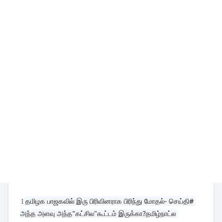
1
தமிழக பாஜகவில் இரு பிரிவினராக பிரிந்து மோதல்- செய்தி# 
அந்த அளவு அந்த"கட்சில"கூட்டம் இருக்கா?தமிழ்நாட்ல