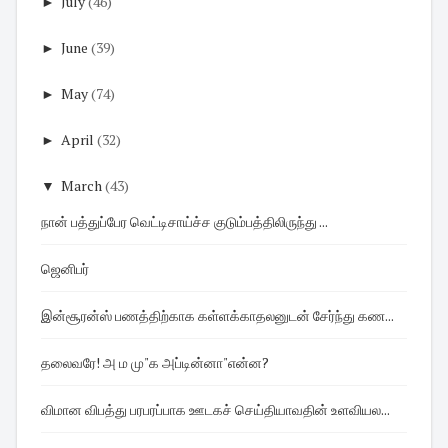
►
July
(46)
►
June
(39)
►
May
(74)
►
April
(32)
▼
March
(43)
நான் பத்துப்பேர வெட்டிசாய்ச்ச குடும்பத்திலிருந்து ...
ஜெனிபர்
இன்சூரன்ஸ் பணத்திற்காக கள்ளக்காதலனுடன் சேர்ந்து கண...
தலைவரே! அ ம மு"க அப்டின்னா"என்ன?
விமான விபத்து பரபரப்பாக ஊடகச் செய்தியாவதின் உளவியல...