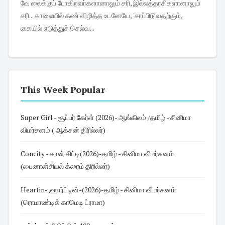
வே லைக்குப் போகிறவர்களானாலும் சரி, இல்லத்தரசிகளானாலும்
சரி... காலையில் கண் விழித்த உடனேயே, 'சாப்பிடுவதற்கும்,
கையில் எடுத்துச் செல்வ...
This Week Popular
Super Girl - சூப்பர் கேர்ள் (2026)- ஆங்கிலம் /தமிழ் - சினிமா
விமர்சனம் ( ஆக்சன் திரில்லர்)
Concity - கான் சிட்டி(2026)-தமிழ் - சினிமா விமர்சனம்
(பைனான்சியல் க்ரைம் திரில்லர்)
Heartin- ,ஹார்ட்டின்-(2026)-தமிழ் - சினிமா விமர்சனம்
(ரொமாண்டிக் காமெடி ட்ராமா)