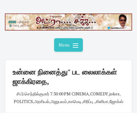
Skip
to
content
Menu
உன்னை நினைத்து" பட லைலாக்கள்
ஜாக்கிரதை,
சி.பி.செந்தில்குமார்
·
7:30:00 PM
·
CINEMA
,
COMEDY
,
jokes
,
POLITICS
,
அரசியல்
,
அனுபவம்
,
காமெடி
,
சிரிப்பு .
,
சினிமா
,
ஜோக்ஸ்