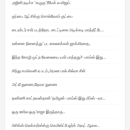
,ரஜினி நடிச்ச "கழுகு"ரீமேக் ல விஜய்
குப்பை ஆட்சிக்கு சொல்வோம் குட்பை
டைரக்டர் சார் படத்தோட டைட்டிலை அடிக்கடி மாத்தீட்டே...
உன்னை நினைத்து" பட லைலாக்கள் ஜாக்கிரதை,
இந்த கோழி மூட்ற வேலையை யார் பாத்தது?- மாம்ஸ் இது ...
சிந்து சமவெளி ஏ படம்,அமலா பால் கில்மா சீன்
அட்லீ துணை,தேவா துணை
தண்ணி காட்றவன்தான்"தமிழன்- மாம்ஸ் இது மீம்ஸ் - வா...
ஒரு ஊர்ல ஒரு"ராஜா இருந்தாரு...
பிசிக்ஸ் லெக்சரர்ஸ்க்கு கெமிஸ்ட்ரி ஒர்க் அவுட் ஆகல...