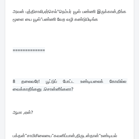
அவன் புத்திசாலி,ஏர்செல்"நெம்பர் யூஸ் பண்ணி இருக்கான்,நீங்க 
மூளை யை யூஸ்"பண்ணி வேற வழி கண்டுபிடிங்க
=============
8 
தலைவரே! பூட்டுப் போட்ட உண்டியலைக் கோவில்ல 
வைக்காதீங்கனு .சொன்னீங்களா?
ஆமா ,ஏன்?
பக்தன்"சாமிசிலையை"கவனிப்பான்,திருடன்தான்"உண்டியல் 