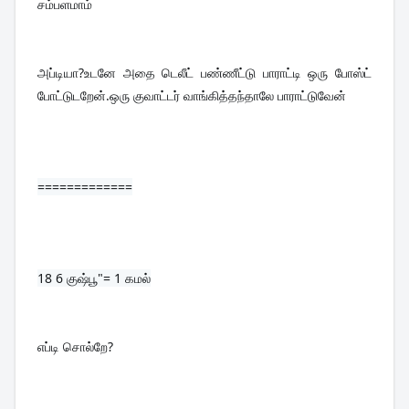
சம்பளமாம்
அப்டியா?உடனே அதை டெலீட் பண்ணீட்டு பாராட்டி ஒரு போஸ்ட் 
போட்டுடறேன்.ஒரு குவாட்டர் வாங்கித்தந்தாலே பாராட்டுவேன்
=============
18 
6 குஷ்பூ"= 1 கமல்
எப்டி சொல்றே?