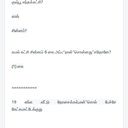
குஷ்பூ எந்தக்கட்சி?
காங்

சின்னம்?

கமல் கட்சி சின்னம் 6 கை.அப்ப"நான்"சொன்னது"சரிதானே?
(1) கை

===========
19 
எங்க வீட்டு தோசைக்கல்,என்"சொல் பேச்சே 
கேட்கமாட்டேங்குது