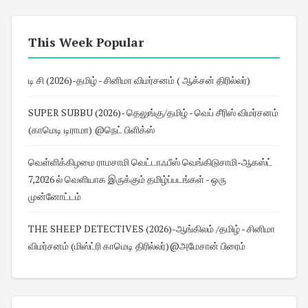
This Week Popular
டி சி (2026)-தமிழ் - சினிமா விமர்சனம் ( ஆக்சன் திரில்லர்)
SUPER SUBBU (2026)- தெலுங்கு/தமிழ் - வெப் சீரிஸ் விமர்சனம்
(காமெடி டிராமா) @நெட் பிளிக்ஸ்
வெள்ளிக்கிழமை ராமசாமி வெட்டாஃபீஸ் வெங்கிடுசாமி-ஆகஸ்ட்
7,2026 ல் வெளியாக இருக்கும் தமிழ்ப்படங்கள் - ஒரு
முன்னோட்டம்
THE SHEEP DETECTIVES (2026)-ஆங்கிலம் /தமிழ் - சினிமா
விமர்சனம் (மிஸ்ட்ரி காமெடி திரில்லர்)@அமேசான் பிரைம்