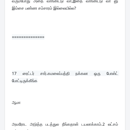
வரும்போது அதை வாங்கிட்டு வா,இதை வாங்கிட்டு வா னு 
இம்சை பண்ண சம்சாரம் இல்லையில்ல?
==============
17 
ரைட்டர் சார்.கமலைப்பத்தி நக்கலா ஒரு போஸ்ட் 
போட்டிருக்கீங்க
ஆமா
அவரோட அடுத்த படத்துல நீங்கதான் டயலாக்காம்.2 லட்சம் 