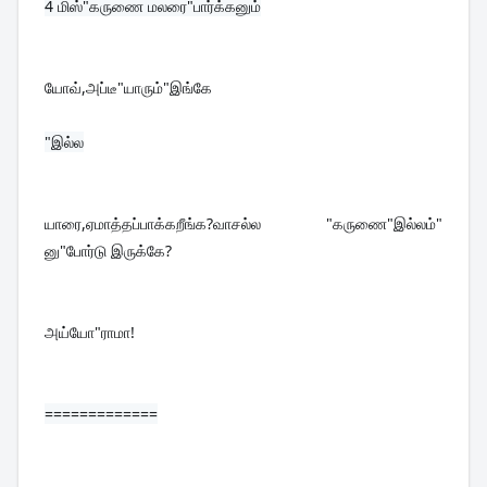
4 
மிஸ்"கருணை மலரை"பார்க்கனும்
யோவ்,அப்டீ"யாரும்"இங்கே
"இல்ல

யாரை,ஏமாத்தப்பாக்கறீங்க?வாசல்ல "கருணை"இல்லம்" 
னு"போர்டு இருக்கே?
அய்யோ"ராமா!
=============