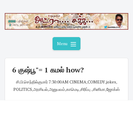
Skip
to
content
Menu
6 குஷ்பூ"= 1 கமல் how?
சி.பி.செந்தில்குமார்
·
7:30:00 AM
·
CINEMA
,
COMEDY
,
jokes
,
POLITICS
,
அரசியல்
,
அனுபவம்
,
காமெடி
,
சிரிப்பு .
,
சினிமா
,
ஜோக்ஸ்