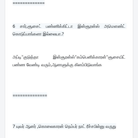
=============
6 
சார்,சூசைட் பண்ணிக்கிட்டா இன்சூரன்ஸ் அமௌண்ட் 
கொடுப்பாங்களா இல்லையா.?
அப்டி"குடுத்தா இன்சூரன்ஸ்"கம்பெனிக்காரன்"சூசையிட் 
பண்ண வேண்டி வரும்,ஆளாளுக்கு கிளம்பிடுவாங்க
==============
7 
யுவர் ஆனர் ,கொலைகாரன் நெம்பர் நாட் ரீச்சபிள்னு வருது