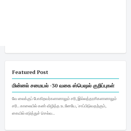
Featured Post
மின்னல் சமையல் -30 வகை ஸ்பெஷல் குறிப்புகள்
வே லைக்குப் போகிறவர்களானாலும் சரி, இல்லத்தரசிகளானாலும்
சரி... காலையில் கண் விழித்த உடனேயே, 'சாப்பிடுவதற்கும்,
கையில் எடுத்துச் செல்வ...