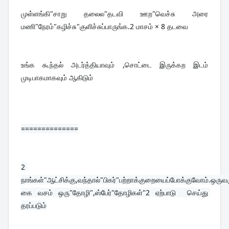
முள்ளங்கி"சாறு தலைல"தடவி ஊற"வெச்சு அரை 
மணி"நேரம்"கழிச்சு"குளிச்சுப்பாருங்க.2 மாசம் × 8 தடவை
உங்க கூந்தல் அடர்த்தியாவும் ,சொட்டை இருக்கற இடம் 
முடிபாகமாகவும் ஆகிடும்
==============
2 
நாங்கள்"ஆட்சிக்கு,வந்தால்"பிகர்"பற்றாக்குறையைப்போக்குவோம்.ஒருவரு
கை வசம் ஒரு"தோழி",ஸ்பேர்"தோழிகள்"2 ஏற்பாடு  செய்து 
தரப்படும்