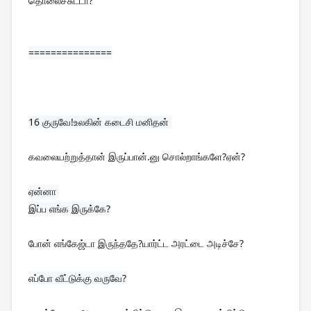
தொலைச்சுட்டா?
===============
16 
குருவே!உலகின் கடைசி மனிதன் 
கவலையற்றுத்தான் இருப்பான்.னு சொல்றாங்களே?ஏன்?
ஏன்னா 

போன் எங்கேஜ்டா இருந்ததே?யார்ட்ட அரட்டை அடிச்சே?