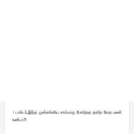
1
டாக்டர்,இந்த முள்ளங்கிய சாம்பாரு போடுறத தவிற வேற பலன் 
உண்டா?!