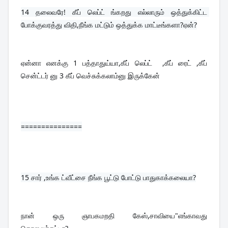
14 
தலைவரே! கீப் லெப்ட் ங்கறது எல்லாரும் ஒத்துக்கிட்ட 
போக்குவரத்து விதி,நீங்க மட்டும் ஒத்துக்க மாட்டீங்களா?ஏன்?
ஏன்னா எனக்கு 1 பத்தாதுய்யா,கீப் லெப்ட்  ,கீப் ரைட் ,கீப் 
சென்ட்டர் னு 3 கீப் வெச்சுக்கலாம்னு இருக்கேன்
===============
15 
சார் ,உங்க ட்வீட்சை நீங்க பூட்டு போட்டு பாதுகாக்கலையா?
நான் ஒரு ஞாபகமறதி கேஸ்,சாவியை"எங்காவது 