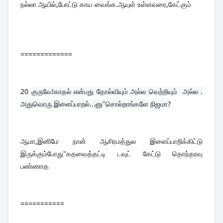
நல்லா ஆயில்,போட்டு காய வைங்க.ஆயுள் உள்ளவரை,கேட்கும்
=============
20 
குருவே!காதல் என்பது தோல்வியும் அல்ல வெற்றியும்  அல்ல . 
அதுவொரு இளைப்பாறல்...னு"சொல்றாங்களே நிஜமா?
ஆமா,இனிமே நான் ஆசிரமத்துல இளைப்பாறிக்கிட்டு 
இருக்கும்போது"கதவைத்தட்டி டவுட் கேட்டு தொந்தரவு 
பண்ணாத
===========