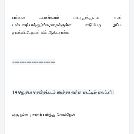
பார்வை சுபமங்களம் பாடறதுக்குள்ள கண் 
டாக்டரைப்பாத்துடுங்க,ஊருக்குள்ள பாதிப்பேரு இப்டீ 
தயங்கீட்டேதான் வீக் ஆகிடறாங்க
==================
14 
ஜெ.தீபா சொந்தப்படம் எடுத்தா என்ன டைட்டில் வைப்பார்?
ஒரு நல்ல டிரைவர் பார்த்து சொல்றேன்