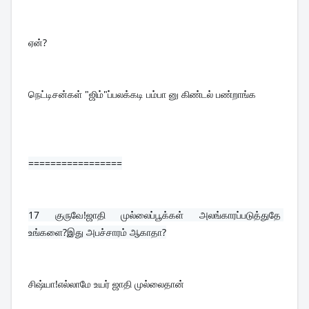
ஏன்?
நெட்டிசன்கள் "ஜிம்"ப்பலக்கடி பம்பா னு கிண்டல் பண்றாங்க
=================
17 
குருவே!ஜாதி முல்லைப்பூக்கள் அலங்காரப்படுத்துதே 
உங்களை?இது அபச்சாரம் ஆகாதா?
சிஷ்யா!எல்லாமே உயர் ஜாதி முல்லைதான்