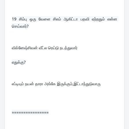
19 
சிம்பு ஒரு வேளை சிஎம் ஆகிட்டா பதவி ஏற்றதும் என்ன 
செய்வார்?
விக்னேஷ்சிவன் வீட்ல ரெய்டு நடத்துவார்
எதுக்கு?

எப்டியும் நயன் தாரா அங்கே இருக்கும்,இட்டாந்துடுவாரு
================