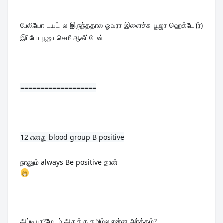
பேலியோ டயட் ல இருந்ததால ஓவரா இளைச்சு பூஜா ஹெக்டே'(ர்) 
இப்போ பூஜா செமீ ஆகீட்டேன்
===================
12 
எனது blood group B positive
நானும் always Be positive தான் 
அப்டீயா?மேடம் அதுக்கு தமிழ்ல என்ன அர்த்தம்?