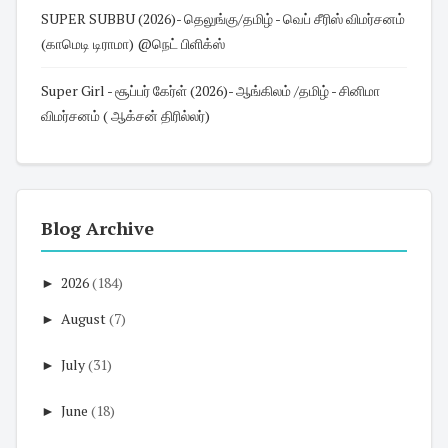
SUPER SUBBU (2026)- தெலுங்கு/தமிழ் - வெப் சீரிஸ் விமர்சனம்
(காமெடி டிராமா) @நெட் பிளிக்ஸ்
Super Girl - சூப்பர் கேர்ள் (2026)- ஆங்கிலம் /தமிழ் - சினிமா
விமர்சனம் ( ஆக்சன் திரில்லர்)
Blog Archive
►
2026
(184)
►
August
(7)
►
July
(31)
►
June
(18)