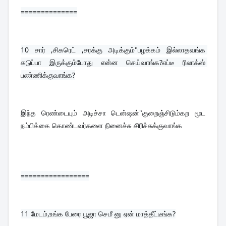
==============
10 
சார் ,சிகரெட் ,சரக்கு அடிக்கும்"பழக்கம் இல்லாதவங்க 
கடுப்பா இருக்கும்போது என்ன செய்வாங்க?எப்டீ ரிலாக்ஸ் 
பண்ணிக்குவாங்க?
இந்த ரெண்டையும் அடிச்சா டென்ஷன்"குறைஞ்சிடும்கற மூட 
நம்பிக்கை கொண்டவர்களை நினைச்சு சிரிச்சுக்குவாங்க
=================
11 
மேடம்,உங்க பேரை பூஜா செமீ னு ஏன் மாத்தீட்டீங்க?