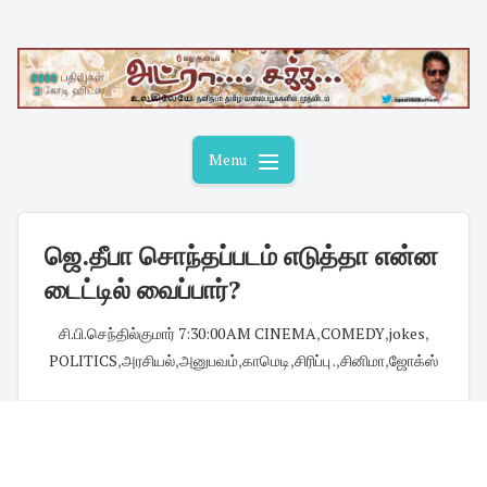
Skip
to
content
Menu
ஜெ.தீபா சொந்தப்படம் எடுத்தா என்ன
டைட்டில் வைப்பார்?
சி.பி.செந்தில்குமார்
·
7:30:00 AM
·
CINEMA
,
COMEDY
,
jokes
,
POLITICS
,
அரசியல்
,
அனுபவம்
,
காமெடி
,
சிரிப்பு .
,
சினிமா
,
ஜோக்ஸ்