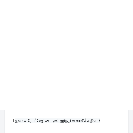
1
தலைவரே!பட்ஜெட்டை ஏன் ஹிந்தி ல வாசிக்கறீங்க?