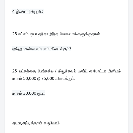
4 
இண்ட்டர்வ்யூவில்
25 லட்சம் ரூபா தந்தா இந்த வேலை உங்களுக்குதான்.
ஓஹோ,என்ன சம்பளம் கிடைக்கும்?

25 லட்சத்தை பேங்கக்ல / மியூச்சுவல் பண்ட் ல போட்டா மினிமம் 
மாசம் 50,000 டூ 75,000 கிடைக்கும்.
மாசம் 30,000 ரூபா

ஆமா,அப்டித்தான் தருவோம்