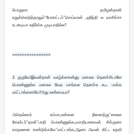
பொதுவா தமிழன்தான் 
எதுக்கெடுத்தாலும்"போராட்டம்"செய்வான் ,ஹிந்தி ல வாசிச்சா 
உடனடியா எதிர்க்க முடியாதில்ல?
================
2 
குருவே!இவன்தான் வாழ்க்கைன்னு மனசுல நெனச்சிடாளே 
பொண்ணுங்க மனசுல வேற பசங்கள நெனச்சு கூட பாக்க 
மாட்டாங்களாமே?அது உண்மையா?
அதெல்லாம் சும்மா,உன்னை நினைத்து"லைலா 
கேரக்டர்"தான்"பாதி பொண்ணுங்க,வசதியானவன் சிக்குனா 
காதலனை கண்டுக்கவே"மாட்டாங்க,ஆனா அவன் கிட்ட உதவி 