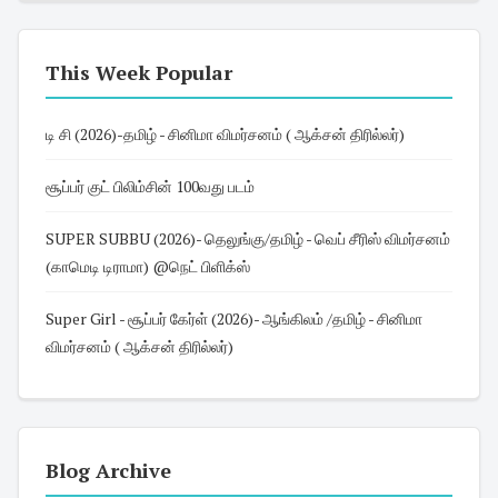
This Week Popular
டி சி (2026)-தமிழ் - சினிமா விமர்சனம் ( ஆக்சன் திரில்லர்)
சூப்பர் குட் பிலிம்சின் 100வது படம்
SUPER SUBBU (2026)- தெலுங்கு/தமிழ் - வெப் சீரிஸ் விமர்சனம்
(காமெடி டிராமா) @நெட் பிளிக்ஸ்
Super Girl - சூப்பர் கேர்ள் (2026)- ஆங்கிலம் /தமிழ் - சினிமா
விமர்சனம் ( ஆக்சன் திரில்லர்)
Blog Archive