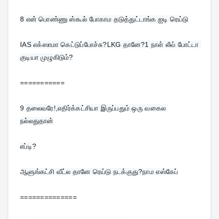
8 
என் பொண்ணு ஸ்கூல் போகாம தடுத்துட்டாங்க.ஐடி ரெய்டு
IAS எக்ஸாமா கெட்டுப்போச்சு?LKG தானே?1 நாள் லீவ் போட்டா 
குடியா முழுகிடும்?
===========
9 
தலைவரே!,எதிர்க்கட்சியா இருப்பதும் ஒரு வகைல 
நல்லதுதான்

எப்டி?

ஆளுங்கட்சி வீட்ல தானே ரெய்டு நடக்குது?நாம எஸ்கேப்
==============