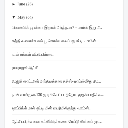
►
June
(28)
▼
May
(64)
மிஸஸ் மிஸ் யூ ன்னா இதான் அர்த்தமா? = மாம்ஸ் இது மீ...
சுத்தி வளைச்சு லவ் யூ சொல்ல.வைப்பது எப்டி - மாம்ஸ்...
நான் உங்கள் வீட்டு பிள்ளை
ராமராஜன் ஆட்சி
மேஜிக் ரைட்டரின் அந்திமக்கால தத்ஸ்- மாம்ஸ் இது மீம...
நான் வாங்குன.120 ரூ டிக்கெட் படத்தோட முதல் பாதிக்க...
ஷாப்பிங்க் மால் குட்டி யின் டைரியிலிருந்து -மாம்ஸ்...
ஆட்சிப்பிரச்சனை கட்சிப்பிரச்சனை ரெய்டு சின்னம் முட...