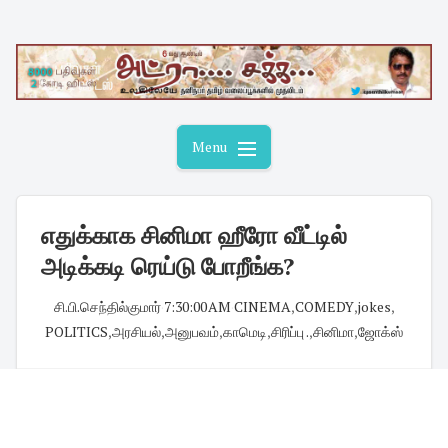
Skip
to
content
Menu
எதுக்காக சினிமா ஹீரோ வீட்டில்
அடிக்கடி ரெய்டு போறீங்க?
சி.பி.செந்தில்குமார்
·
7:30:00 AM
·
CINEMA
,
COMEDY
,
jokes
,
POLITICS
,
அரசியல்
,
அனுபவம்
,
காமெடி
,
சிரிப்பு .
,
சினிமா
,
ஜோக்ஸ்