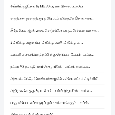
சிங்கிள் டிஜிட்காரரே MBBS படிக்க ஆசைப்படறப்போ
சாந்தி எனது சாந்தி னு டி ஆர் படம் எடுத்ததே இதனாலதா...
இதே போல் ரஜினி ,கமல் செஞ்சப்போ யாரும் பிரச்னை பண்ண...
2 அடுக்கு பாதுகாப்பு , அடுக்கு மல்லி , அடுக்கு மா...
கடைசி வரை.சின்னத்தம்பி க்கு தெரியாத மேட்டர்- மாம்ஸ...
நக்மா VS தளபதி- மாம்ஸ் இது மீம்ஸ் - வாட்சப் கலக்கல...
அமைச்சரே!.தெர்மோகோல் ஊழலில் எவ்ளோ லட்சம் அடிச்சீர்?
அதிமுக வே ஒரு 3டி படமோ?- மாம்ஸ் இது மீம்ஸ் - வாட்ச...
பாகுபலியோட சம்சாரமும் ,நம்ம சம்சாரங்களும் - மாம்ஸ்...
சினேகா தான் சிஎம் ஆகனும்?