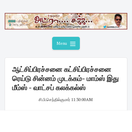
Skip
to
content
Menu
ஆட்சிப்பிரச்சனை கட்சிப்பிரச்சனை
ரெய்டு சின்னம் முடக்கம்- மாம்ஸ் இது
மீம்ஸ் - வாட்சப் கலக்கல்ஸ்
சி.பி.செந்தில்குமார்
·
11:30:00 AM
·