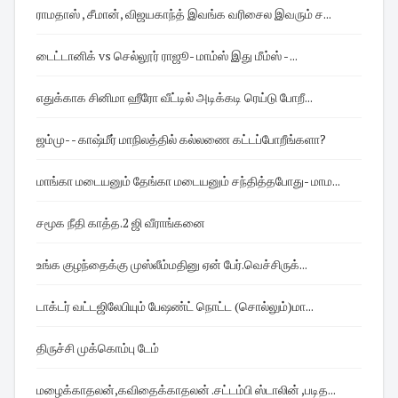
ராமதாஸ் , சீமான், விஜயகாந்த் இவங்க வரிசைல இவரும் ச...
டைட்டானிக் vs செல்லூர் ராஜூ- மாம்ஸ் இது மீம்ஸ் - ...
எதுக்காக சினிமா ஹீரோ வீட்டில் அடிக்கடி ரெய்டு போறீ...
ஜம்மு- - காஷ்மீர் மாநிலத்தில் கல்லணை கட்டப்போறீங்களா?
மாங்கா மடையனும் தேங்கா மடையனும் சந்தித்தபோது- மாம...
சமூக நீதி காத்த.2 ஜி வீராங்கனை
உங்க குழந்தைக்கு முஸ்லீம்மதினு ஏன் பேர்.வெச்சிருக்...
டாக்டர் வட்டஜிலேபியும் பேஷண்ட் நொட்ட (சொல்லும்)மா...
திருச்சி முக்கொம்பு டேம்
மழைக்காதலன்,கவிதைக்காதலன் .சட்டம்பி ஸ்டாலின் ,படித...