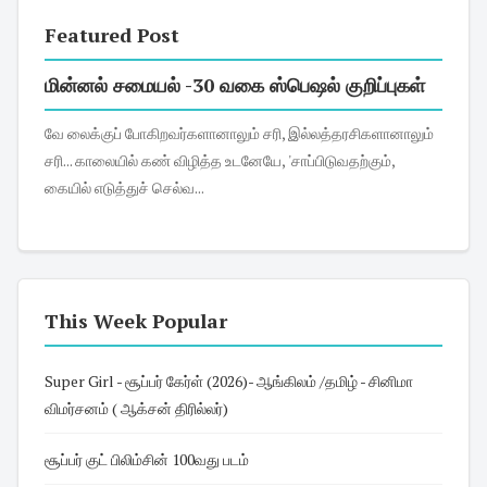
Featured Post
மின்னல் சமையல் -30 வகை ஸ்பெஷல் குறிப்புகள்
வே லைக்குப் போகிறவர்களானாலும் சரி, இல்லத்தரசிகளானாலும்
சரி... காலையில் கண் விழித்த உடனேயே, 'சாப்பிடுவதற்கும்,
கையில் எடுத்துச் செல்வ...
This Week Popular
Super Girl - சூப்பர் கேர்ள் (2026)- ஆங்கிலம் /தமிழ் - சினிமா
விமர்சனம் ( ஆக்சன் திரில்லர்)
சூப்பர் குட் பிலிம்சின் 100வது படம்