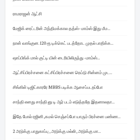
ராமராஜன் ஆட்சி
மேஜிக் ரைட்டரின் அந்திமக்கால தத்ஸ்- மாம்ஸ் இது மீம...
நான் வாங்குன.120 ரூ டிக்கெட் படத்தோட முதல் பாதிக்க...
ஷாப்பிங்க் மால் குட்டி யின் டைரியிலிருந்து -மாம்ஸ்...
ஆட்சிப்பிரச்சனை கட்சிப்பிரச்சனை ரெய்டு சின்னம் முட...
சிங்கிள் டிஜிட்காரரே MBBS படிக்க ஆசைப்படறப்போ
சாந்தி எனது சாந்தி னு டி ஆர் படம் எடுத்ததே இதனாலதா...
இதே போல் ரஜினி ,கமல் செஞ்சப்போ யாரும் பிரச்னை பண்ண...
2 அடுக்கு பாதுகாப்பு , அடுக்கு மல்லி , அடுக்கு மா...