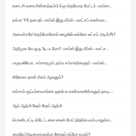
கடைசி வரை.சின்னத்தம்பி க்கு தெரியாத மேட்டர்- மாம்ஸ...
நக்மா VS தளபதி- மாம்ஸ் இது மீம்ஸ் - வாட்சப் கலக்கல...
அமைச்சரே!.தெர்மோகோல் ஊழலில் எவ்ளோ லட்சம் அடிச்சீர்?
அதிமுக வே ஒரு 3டி படமோ?- மாம்ஸ் இது மீம்ஸ் - வாட்ச...
பாகுபலியோட சம்சாரமும் ,நம்ம சம்சாரங்களும் - மாம்ஸ்...
சினேகா தான் சிஎம் ஆகனும்?
எக்சாம் சூப்பர்வைசர்னா ஹால் ல கண்காணிக்கனும்.நாயுட...
ஆம் ஆத்மி ஷேம் ஷேம் ஆத்மி
பொண்டாட்டி ஸ்டேட்டஸை லைக் போட்டுடுங்க.வம்பு எதுக்க...
குருவே!அடிமைகளுக்கு ரோஷம் எப்போ வரும்?