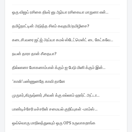
ஒரு விஜய் ரசிகை திடீர் னு ஆர்யா ரசிகையா மாறுனா என்...
தமிழ்நாட்டின் அடுத்த சிஎம் கவுதமி/தமிழிசை?
கடைசி.வரை ஜட்ஜ் அய்யா கமல் ஸ்டேட்மென்ட் டை கேட்கவே...
நயன் தாரா தான் சீதையா?
தில்லானா மோகனாம்பாள் க்கும் ஐ பேடு மினி க்கும் இன்...
"காலி"பண்ணுனதே காவி தானே
முருகர்,கிருஷ்ணர் ,சிவன் க்கு எல்லாம் ஹார்ட் அட்டா...
பாண்டிச்சேரி டீச்சரின் சமையல் குறிப்புகள் -மாம்ஸ் ...
ஒவ்வொரு மாநிலத்துலயும் ஒரு OPS உருவாகறாங்க