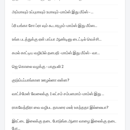
அம்மாவும் உப்புமாவும் உமாவும்-மாம்ஸ் இது மீம்ஸ் - ...
ப்ரி யங்கா சோ ப்ரா வும் கூடாரமும்-மாம்ஸ் இது மீம்ஸ...
உங்க படத்துக்கு ஏன் பாப்பா ஆண்டினு டைட்டில் வெச்சி...
கமல் காட்டிய வழியில் தளபதி -மாம்ஸ் இது மீம்ஸ் - வா...
ஜெ கொலை வழக்கு - பாகுபலி 2
குடும்பப்பாங்கான ஊழல்னா என்ன?
வாட்ச்மேன் வேலைக்கு 1 லட்சம் சம்பளமாம்-மாம்ஸ் இது ...
ராகவேந்திரா வை வழிபட தாமரை மலர் உகந்ததா இல்லையா?
இரட்டை இலைக்கு தடை போடுங்க.ஆனா வாழை இலைக்கு தடை
போ...