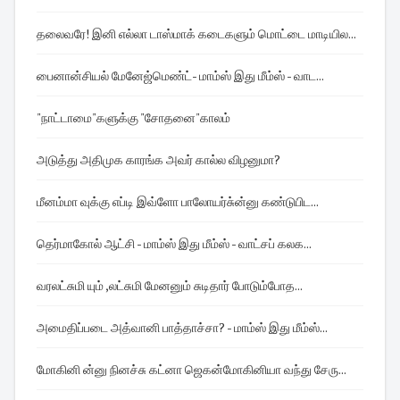
தலைவரே! இனி எல்லா டாஸ்மாக் கடைகளும் மொட்டை மாடியில...
பைனான்சியல் மேனேஜ்மெண்ட்- மாம்ஸ் இது மீம்ஸ் - வாட...
"நாட்டாமை"களுக்கு "சோதனை"காலம்
அடுத்து அதிமுக காரங்க அவர் கால்ல விழனுமா?
மீனம்மா வுக்கு எப்டி இவ்ளோ பாலோயர்சு்ன்னு கண்டுபிட...
தெர்மாகோல் ஆட்சி - மாம்ஸ் இது மீம்ஸ் - வாட்சப் கலக...
வரலட்சுமி யும் ,லட்சுமி மேனனும் சுடிதார் போடும்போத...
அமைதிப்படை அத்வானி பாத்தாச்சா? - மாம்ஸ் இது மீம்ஸ்...
மோகினி ன்னு நினச்சு கட்னா ஜெகன்மோகினியா வந்து சேரு...