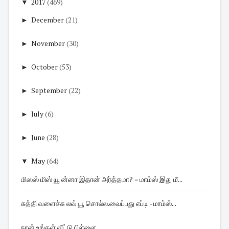
▼
2017
(469)
►
December
(21)
►
November
(30)
►
October
(53)
►
September
(22)
►
July
(6)
►
June
(28)
▼
May
(64)
மிஸஸ் மிஸ் யூ ன்னா இதான் அர்த்தமா? = மாம்ஸ் இது மீ...
சுத்தி வளைச்சு லவ் யூ சொல்ல.வைப்பது எப்டி - மாம்ஸ்...
நான் உங்கள் வீட்டு பிள்ளை