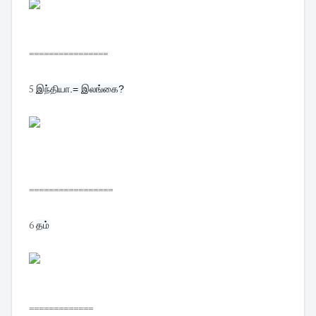
================
5
இந்தியா.= இலங்கை?
=================
6
தம்
=============