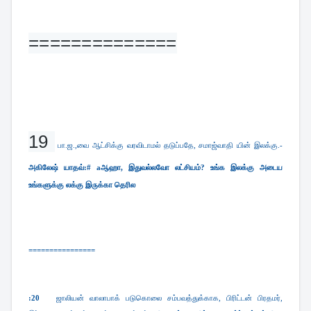
==============
19 
பா.ஜ.,வை ஆட்சிக்கு வரவிடாமல் தடுப்பதே, சமாஜ்வாதி யின் இலக்கு.-
அகிலேஷ் யாதவ்:# aஆஹா, இதுவல்லவோ லட்சியம்? உங்க இலக்கு அடைய
உங்களுக்கு லக்கு இருக்கா தெரில
================
:20
ஜாலியன் வாலாபாக் படுகொலை சம்பவத்துக்காக, பிரிட்டன் பிரதமர்,