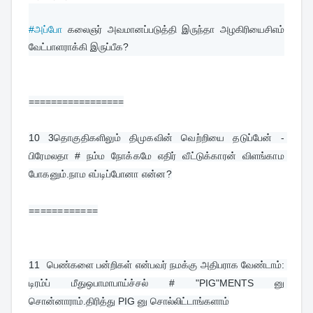
#அப்போ
 கலைஞர் அவமானப்படுத்தி இருந்தா அழகிரியைசிஎம் 
வேட்பாளராக்கி இருப்பீக?
=================
10 
3தொகுதிகளிலும் திமுகவின் வெற்றியை தடுப்பேன் - 
பிரேமலதா # நம்ம நோக்கமே எதிர் வீட்டுக்காரன் விளங்காம 
போகனும்.நாம எப்டிப்போனா என்ன?
============
11  
பெண்களை பன்றிகள் என்பவர் நமக்கு அதிபராக வேண்டாம்: 
டிரம்ப் மீதுஒபாமாபாய்ச்சல் # "PIG"MENTS னு 
சொன்னாராம்.திரித்து PIG னு சொல்லிட்டாங்களாம்