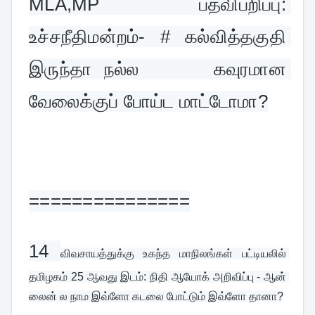
MLA,MP பதவிபறிப்பு: 
உச்சநீதிமன்றம்- # கல்வித்தகுதி 
இருந்தா நல்ல      கவுரமான 
வேலைக்குப் போய்ட மாட்டோமா?
===============
14 
விவசாயத்துக்கு உகந்த மாநிலங்கள் பட்டியலில் 
தமிழகம் 25 ஆவது இடம்: நிதி ஆயோக் அறிவிப்பு - ஆன் 
லைன் ல நாம இவ்ளோ கடலை போட்டும் இவ்ளோ தானா?