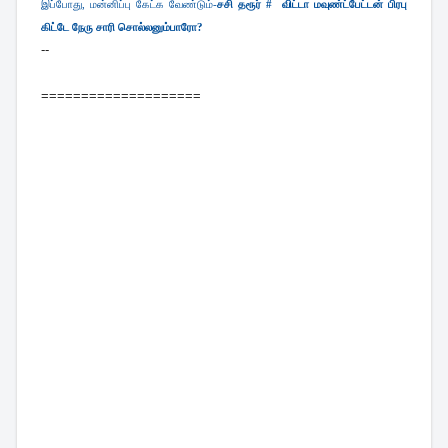
இப்போது, மன்னிப்பு கேட்க வேண்டும்-
சசி தரூர் # விட்டா மவுண்ட்பேட்டன் பிரபு
கிட்டே நேரு சாரி சொல்லனும்பாரோ?
--
====================