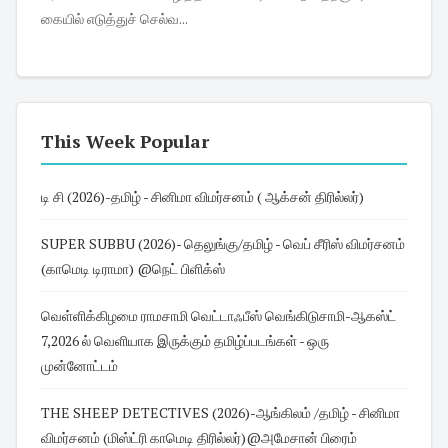
கையில் எடுத்துச் செல்வ...
This Week Popular
டி சி (2026)-தமிழ் - சினிமா விமர்சனம் ( ஆக்சன் திரில்லர்)
SUPER SUBBU (2026)- தெலுங்கு/தமிழ் - வெப் சீரிஸ் விமர்சனம்
(காமெடி டிராமா) @நெட் பிளிக்ஸ்
வெள்ளிக்கிழமை ராமசாமி வெட்டாஃபீஸ் வெங்கிடுசாமி-ஆகஸ்ட்
7,2026 ல் வெளியாக இருக்கும் தமிழ்ப்படங்கள் - ஒரு
முன்னோட்டம்
THE SHEEP DETECTIVES (2026)-ஆங்கிலம் /தமிழ் - சினிமா
விமர்சனம் (மிஸ்ட்ரி காமெடி திரில்லர்)@அமேசான் பிரைம்