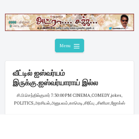
Skip
to
content
Menu
வீட்டில் ஐஸ்வர்யம்
இருக்கு.ஐஸ்வர்யாராய் இல்ல
சி.பி.செந்தில்குமார்
·
7:30:00 PM
·
CINEMA
,
COMEDY
,
jokes
,
POLITICS
,
அரசியல்
,
அனுபவம்
,
காமெடி
,
சிரிப்பு .
,
சினிமா
,
ஜோக்ஸ்