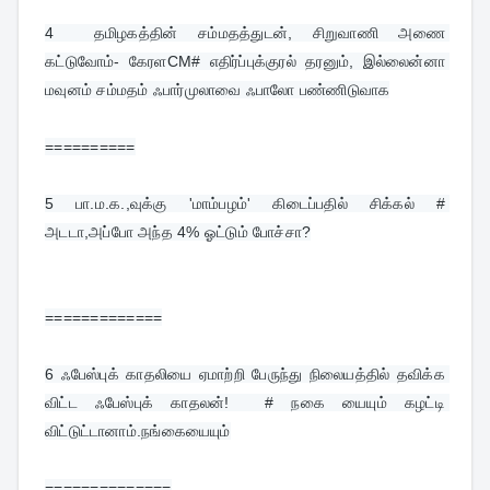
4  
தமிழகத்தின் சம்மதத்துடன், சிறுவாணி அணை 
கட்டுவோம்- கேரளCM# எதிர்ப்புக்குரல் தரனும், இல்லைன்னா 
மவுனம் சம்மதம் ஃபார்முலாவை ஃபாலோ பண்ணிடுவாக
==========
5 
பா.ம.க.,வுக்கு 'மாம்பழம்' கிடைப்பதில் சிக்கல் # 
அடடா,அப்போ அந்த 4% ஓட்டும் போச்சா?
=============
6 
ஃபேஸ்புக் காதலியை ஏமாற்றி பேருந்து நிலையத்தில் தவிக்க 
விட்ட ஃபேஸ்புக் காதலன்!  # நகை யையும் கழட்டி 
விட்டுட்டானாம்.நங்கையையும்
==============