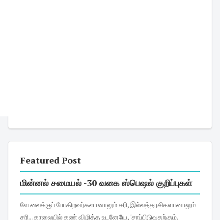
Featured Post
மின்னல் சமையல் -30 வகை ஸ்பெஷல் குறிப்புகள்
வே லைக்குப் போகிறவர்களானாலும் சரி, இல்லத்தரசிகளானாலும்
சரி... காலையில் கண் விழித்த உடனேயே, 'சாப்பிடுவதற்கும்,