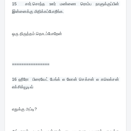
15  
சார்.சொந்த ஊர் மண்ணை ரொம்ப நாளுக்குப்பின் 
இன்னைக்கு மிதிக்கப்போறீங்க.
ஒரு திருத்தம்.தொடப்போறேன்
================
16 
ஹீரோ  பிரைவேட் பேங்க் ல லோன் செக்சன் ல கலெக்சன் 
எக்சிக்யூடிவ்
எதுக்கு அப்டி?