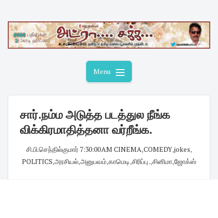
Skip
to
content
Menu
சார்.நம்ம அடுத்த படத்துல நீங்க
விக்கிரமாதித்தனா வர்றீங்க.
சி.பி.செந்தில்குமார்
·
7:30:00 AM
·
CINEMA
,
COMEDY
,
jokes
,
POLITICS
,
அரசியல்
,
அனுபவம்
,
காமெடி
,
சிரிப்பு .
,
சினிமா
,
ஜோக்ஸ்