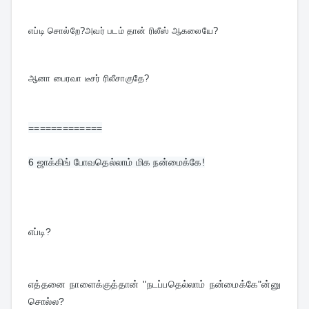
எப்டி சொல்றே?அவர் படம் தான் ரிலீஸ் ஆகலையே?
ஆனா பைரவா டீசர் ரிலீசாகுதே?
=============
6 
ஜாக்கிங் போவதெல்லாம் மிக நன்மைக்கே!
எப்டி?
எத்தனை நாளைக்குத்தான் "நடப்பதெல்லாம் நன்மைக்கே"ன்னு 
சொல்ல?