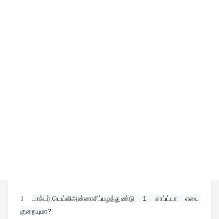
1
டாக்டர்.டெய்லிஅன்னாசிப்பழத்துண்டு 1 சாப்ட்டா எடை 
குறையுமா?