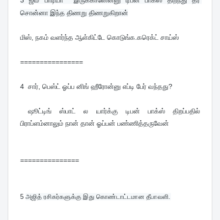
3 
ஜிம் பாடியா  இருக்கானேன்னு டிபன் பாக்ஸ் திறந்து தர 
சொன்னா இந்த திணறு திணறுகிறான்
மிஸ், நகம் வளர்ந்த ஆள்கிட்டே கொடுங்க.கரெக்ட் சாய்ஸ்
================
4  சார், பெஸ்ட் ஓப்ப னிங் ஹீரோன்னு எப்டி பேர் வந்தது?
 ஷூட்டிங் ஸ்பாட் ல யார்க்கு டிபன் பாக்ஸ் திறப்பதில் 
பிராப்ளம்னாலும் நான் தான் ஓப்பன் பண்ணித்தருவேன்
===============
5 
அஜித் ரசிகர்களுக்கு இது கொண்டாட்டமான தீபாவளி.