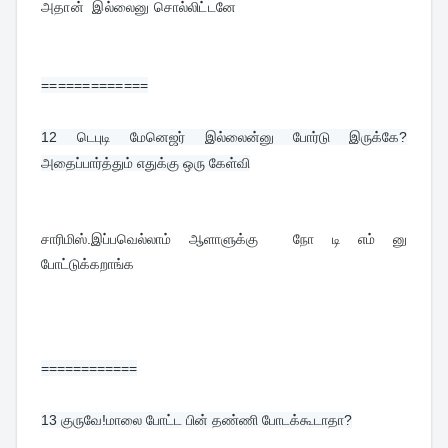
அதான்  இல்லைனு சொல்லிட்டனே
=============
12 
டெபுடி மேனெஜர் இல்லைன்னு போர்டு இருக்கே?
அதைப்பார்த்தும் எதுக்கு ஒரு கேள்வி
சாரிமிஸ்.இப்பவெல்லாம் ஆளாளுக்கு  நோ டி எம் னு 
போட்டுக்கறாங்க
============
13 
குருவே!மாலை போட்ட பின் தண்ணி போடக்கூடாதா?