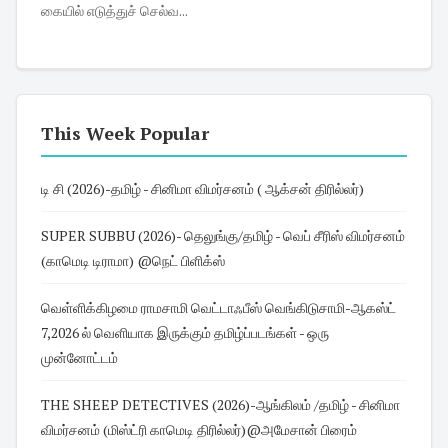
கையில் எடுத்துச் செல்வ...
This Week Popular
டி சி (2026)-தமிழ் - சினிமா விமர்சனம் ( ஆக்சன் திரில்லர்)
SUPER SUBBU (2026)- தெலுங்கு/தமிழ் - வெப் சீரிஸ் விமர்சனம்
(காமெடி டிராமா) @நெட் பிளிக்ஸ்
வெள்ளிக்கிழமை ராமசாமி வெட்டாஃபீஸ் வெங்கிடுசாமி-ஆகஸ்ட்
7,2026 ல் வெளியாக இருக்கும் தமிழ்ப்படங்கள் - ஒரு
முன்னோட்டம்
THE SHEEP DETECTIVES (2026)-ஆங்கிலம் /தமிழ் - சினிமா
விமர்சனம் (மிஸ்ட்ரி காமெடி திரில்லர்)@அமேசான் பிரைம்