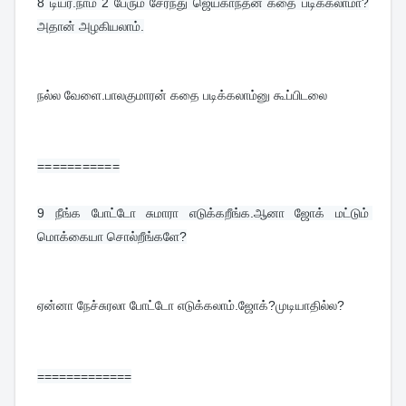
8 
டியர்.நாம 2 பேரும் சேர்ந்து ஜெயகாந்தன் கதை படிக்கலாமா?
அதான் அழகியலாம்.
நல்ல வேளை.பாலகுமாரன் கதை படிக்கலாம்னு கூப்பிடலை
===========
9 
நீங்க போட்டோ சுமாரா எடுக்கறீங்க.ஆனா ஜோக் மட்டும் 
மொக்கையா சொல்றீங்களே?
ஏன்னா நேச்சுரலா போட்டோ எடுக்கலாம்.ஜோக்?முடியாதில்ல?
=============