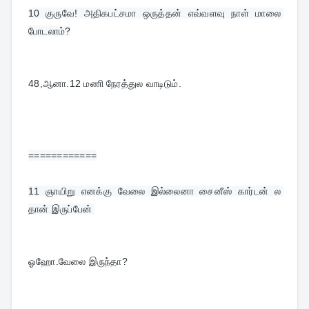
10 
குருவே! அதிகபட்சமா ஒருத்தன் எவ்வளவு நாள் மாலை 
போடலாம்?
48,ஆனா.12 மணி நேரத்துல வாடிடும்.
============
11 
ஞாயிறு எனக்கு வேலை இல்லைனா சைனீஸ் கார்டன் ல 
தான் இருப்பேன் 
ஓஹோ.வேலை இருந்தா?