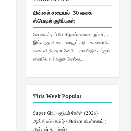
மின்னல் சமையல் -30 வகை
ஸ்பெஷல் குறிப்புகள்
வே லைக்குப் போகிறவர்களானாலும் சரி,
இல்லத்தரசிகளானாலும் சரி... காலையில்
கண் விழித்த உடனேயே, 'சாப்பிடுவதற்கும்,
கையில் எடுத்துச் செல்வ...
This Week Popular
Super Girl - சூப்பர் கேர்ள் (2026)-
ஆங்கிலம் /தமிழ் - சினிமா விமர்சனம் (
ஆக்சன் திரில்லர்)