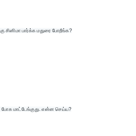
்கு சினிமா பார்க்க மதுரை போறீங்க?
ை போக மாட்டேங்குது. என்ன செய்ய?