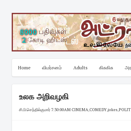
Skip
to
content
Home
விமர்சனம்
Adults
கிசுகிசு
அர
உலக அறிவழகி
சி.பி.செந்தில்குமார்
·
7:30:00 AM
·
CINEMA
,
COMEDY
,
jokes
,
POLIT