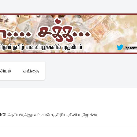
சியல்
கவிதை
ICS
,
அரசியல்
,
அனுபவம்
,
காமெடி
,
சிரிப்பு .
,
சினிமா
,
ஜோக்ஸ்