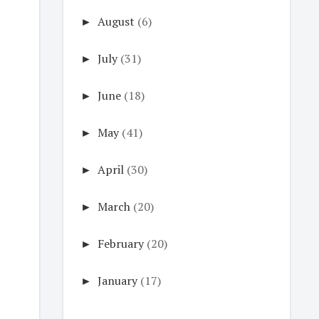
►
August
(6)
►
July
(31)
►
June
(18)
►
May
(41)
►
April
(30)
►
March
(20)
►
February
(20)
►
January
(17)