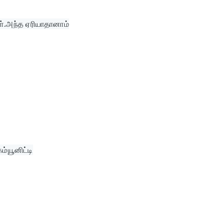
கள்.அந்த ஏரியாதானாம்
ம்யூனிட்டி