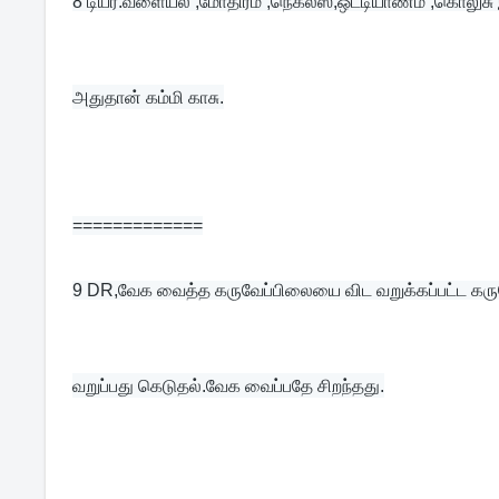
8 
டியர்.வளையல் ,மோதிரம் ,நெக்லஸ்,ஒட்டியாணம் ,கொலுசு 
அதுதான் கம்மி காசு.
=============
9 
DR,வேக வைத்த கருவேப்பிலையை விட வறுக்கப்பட்ட கரு
வறுப்பது கெடுதல்.வேக வைப்பதே சிறந்தது.