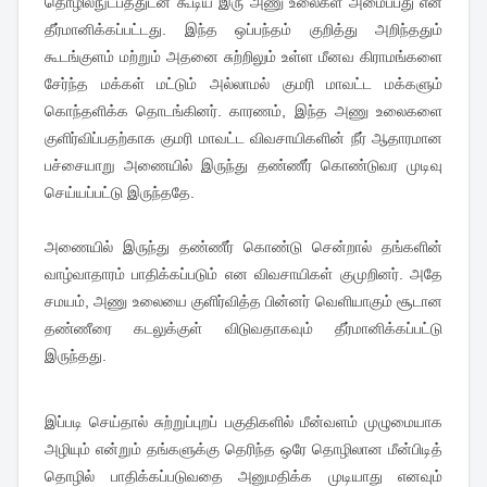
தொழில்நுட்பத்துடன் கூடிய இரு அணு உலைகள் அமைப்பது என
தீர்மானிக்கப்பட்டது. இந்த ஒப்பந்தம் குறித்து அறிந்ததும்
கூடங்குளம் மற்றும் அதனை சுற்றிலும் உள்ள மீனவ கிராமங்களை
சேர்ந்த மக்கள் மட்டும் அல்லாமல் குமரி மாவட்ட மக்களும்
கொந்தளிக்க தொடங்கினர். காரணம், இந்த அணு உலைகளை
குளிர்விப்பதற்காக குமரி மாவட்ட விவசாயிகளின் நீர் ஆதாரமான
பச்சையாறு அணையில் இருந்து தண்ணீர் கொண்டுவர முடிவு
செய்யப்பட்டு இருந்ததே.
அணையில் இருந்து தண்ணீர் கொண்டு சென்றால் தங்களின்
வாழ்வாதாரம் பாதிக்கப்படும் என விவசாயிகள் குமுறினர். அதே
சமயம், அணு உலையை குளிர்வித்த பின்னர் வெளியாகும் சூடான
தண்ணீரை கடலுக்குள் விடுவதாகவும் தீர்மானிக்கப்பட்டு
இருந்தது.
இப்படி செய்தால் சுற்றுப்புறப் பகுதிகளில் மீன்வளம் முழுமையாக
அழியும் என்றும் தங்களுக்கு தெரிந்த ஒரே தொழிலான மீன்பிடித்
தொழில் பாதிக்கப்படுவதை அனுமதிக்க முடியாது எனவும்