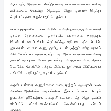
ஆனாலும், அதற்கான வெற்றியானது லட்சக்கணக்கான மனித
உயிர்களைக் கொன்று அழிக்கும் அணு குண்டில் இருந்து
பெறப்படுவதாக இருக்காது’- சே குவேரா
உலகம் முழுவதிலும் உள்ள அறிவியல் அறிஞர்களுக்கு அணுசக்தி
குறித்த சிந்தனையை தூண்டிவிட காரணமாக இருந்தது,
இரண்டாம் உலகப் போர். ஜெர்மனிக்கு எதிரான அந்த போரில்,
ஹிட்லரின் படைகள் அணு குண்டு பயன்படுத்தும் என்ற அச்சம்
அமெரிக்கப் படைகளுக்கு ஏற்பட்டது. அதனால் தாங்களும் அணு
குண்டு தயாரிக்க வேண்டும் என்றும் அதற்கான அனுமதியை
கொடுக்க வேண்டும் என்றும் ஆல்பர்ட் ஐன்ஸ்டீன் அப்போதைய
அமெரிக்க அதிபருக்கு கடிதம் எழுதினார்.
அதன் பின்னரே அணுக்களை பிளவுபடுத்தும் ஆய்வுகள் உலக
அளவில் அதிகரிக்க தொடங்கியது. இரண்டாம் உலகப் போரில்
ஜப்பானின் ஹிரோஷிமா, நாகஷாகி நகரங்கள் மீது அணு குண்டு
வீசப்பட்டு லட்சக்கணக்கானோர் கொல்லப்பட்டது எல்லாம்
வரலாறு.