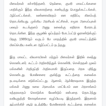
மீனவர்கள் எச்சரித்தனர். நெல்லை, குமரி மாவட்டங்களை
பாதிக்கும் இந்த விவகாரத்தை கண்டித்து பொதுக்கூட்டங்கள்,
ஆர்ப்பாட்டங்கள், உண்ணாவிரதம் என எதிர்ப்பு கிளம்பத்
தொடங்கியது. முக்கிய அரசியல் கட்சிகள், சமூக அமைப்புகள்
பலவும் கூடங்குளம் அணு உலைக்கு எதிராக போராடத்
தொடங்கின. இந்த சூழலில் ஒப்பந்தம் போடப்பட்டு ஓராண்டுக்குப்
பிறகு 1989ஆம் வருடம் மே மாதத்தில் குமரி மாவட்டத்தில்
மிகப்பெரிய கண்டன ஆர்ப்பாட்டம் நடந்தது.
இரு மாவட்ட விவசாயிகள் மற்றும் மீனவர்கள் இதில் கலந்து
கொண்டனர். கூட்டம் அதிகரித்துக் கொண்டே சென்றதன் மூலம்
மக்களின் அதிருப்தி அதிகமாகி இருப்பதை அரசு புரிந்து
கொண்டது. போலீஸாரை குவித்து கூட்டத்தை கலைக்க
நடவடிக்கை எடுக்கப்பட்டது. ஆனால், ஆக்ரோஷமாக இருந்த
மக்கள் அணு உலை அமைக்க மாட்டோம் என அரசாங்கம்
உத்தரவாதம் கொடுக்க வேண்டும் என்பதை தொடர்ந்து
வலியுறுத்தி கோஷங்களை எழுப்பியபடி இருந்தனர். இதனால்
துப்பாக்கிச் சூடு நடத்தியே போலீஸாரால் கூட்டத்தை கலைக்க