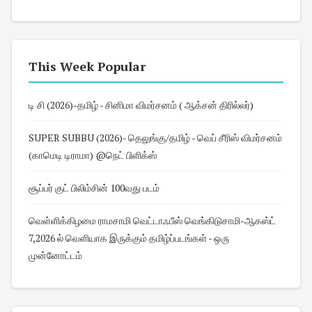
This Week Popular
டி சி (2026)-தமிழ் - சினிமா விமர்சனம் ( ஆக்சன் திரில்லர்)
SUPER SUBBU (2026)- தெலுங்கு/தமிழ் - வெப் சீரிஸ் விமர்சனம்
(காமெடி டிராமா) @நெட் பிளிக்ஸ்
சூப்பர் குட் பிலிம்சின் 100வது படம்
வெள்ளிக்கிழமை ராமசாமி வெட்டாஃபீஸ் வெங்கிடுசாமி-ஆகஸ்ட்
7,2026 ல் வெளியாக இருக்கும் தமிழ்ப்படங்கள் - ஒரு
முன்னோட்டம்