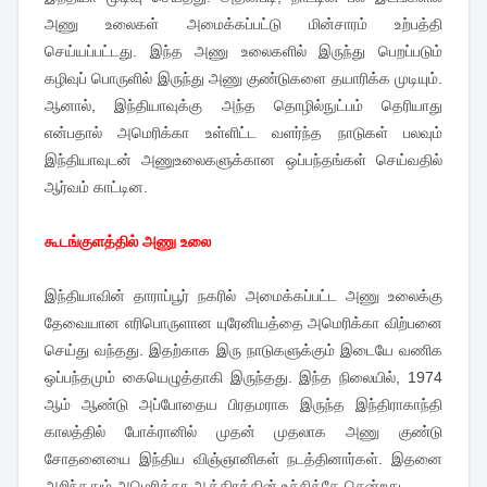
அணு உலைகள் அமைக்கப்பட்டு மின்சாரம் உற்பத்தி
செய்யப்பட்டது. இந்த அணு உலைகளில் இருந்து பெறப்படும்
கழிவுப் பொருளில் இருந்து அணு குண்டுகளை தயாரிக்க முடியும்.
ஆனால், இந்தியாவுக்கு அந்த தொழில்நுட்பம் தெரியாது
என்பதால் அமெரிக்கா உள்ளிட்ட வளர்ந்த நாடுகள் பலவும்
இந்தியாவுடன் அணுஉலைகளுக்கான ஒப்பந்தங்கள் செய்வதில்
ஆர்வம் காட்டின.
கூடங்குளத்தில் அணு உலை
இந்தியாவின் தாராப்பூர் நகரில் அமைக்கப்பட்ட அணு உலைக்கு
தேவையான எரிபொருளான யுரேனியத்தை அமெரிக்கா விற்பனை
செய்து வந்தது. இதற்காக இரு நாடுகளுக்கும் இடையே வணிக
ஒப்பந்தமும் கையெழுத்தாகி இருந்தது. இந்த நிலையில், 1974
ஆம் ஆண்டு அப்போதைய பிரதமராக இருந்த இந்திராகாந்தி
காலத்தில் போக்ரானில் முதன் முதலாக அணு குண்டு
சோதனையை இந்திய விஞ்ஞானிகள் நடத்தினார்கள். இதனை
அறிந்ததும் அமெரிக்கா ஆத்திரத்தின் உச்சிக்கே சென்றது.