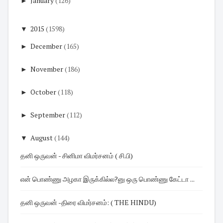
►
January
(126)
▼
2015
(1598)
►
December
(165)
►
November
(186)
►
October
(118)
►
September
(112)
▼
August
(144)
தனி ஒருவன் - சினிமா விமர்சனம் ( சி.பி)
என் பொண்ணு அழகா இருக்கில்ல?னு ஒரு பொண்ணு கேட்டா ...
தனி ஒருவன் -திரை விமர்சனம்: ( THE HINDU)