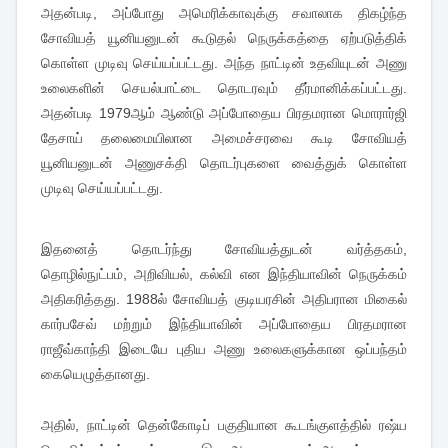
அதன்படி, அப்போது அமெரிக்காவுக்கு சவாலாக திகழ்ந்த
சோவியத் யூனியனுடன் கூடுதல் நெருக்கத்தை ஏற்படுத்திக்
கொள்ள முடிவு செய்யப்பட்டது. அந்த நாட்டின் உதவியுடன் அணு
உலைகளின் செயல்பாட்டை தொடரவும் தீர்மானிக்கப்பட்டது.
அதன்படி 1979ஆம் ஆண்டு அப்போதைய பிரதமரான மொரார்ஜி
தேசாய் தலைமையிலான அமைச்சரவை கூடி சோவியத்
யூனியனுடன் அணுசக்தி தொடர்புகளை வைத்துக் கொள்ள
முடிவு செய்யப்பட்டது.
இதனைத் தொடர்ந்து சோவியத்துடன் வர்த்தகம்,
தொழில்நுட்பம், அறிவியல், கல்வி என இந்தியாவின் நெருக்கம்
அதிகரித்தது. 1988ல் சோவியத் குடியரசின் அதிபரான மிகைல்
கார்பசேவ் மற்றும் இந்தியாவின் அப்போதைய பிரதமரான
ராஜீவ்காந்தி இடையே புதிய அணு உலைகளுக்கான ஒப்பந்தம்
கையெழுத்தானது.
அதில், நாட்டின் தென்கோடிப் பகுதியான கூடங்குளத்தில் ரஷ்ய