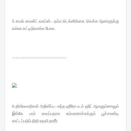
5. கமல் மைன்ட் வாய்ஸ் - நம்ம டெக்னிக்கை வெச்சு ஆளாளுக்கு
கல்லா கட்டிடுவாங்க போல.
-------------------------------
6. தீவிரவாதிகள் அறிவிப்பு - எந்த ஹீரோ படம் ஹிட் ஆகனும்னாலும்
இங்கே பாம் வைப்பதாக சும்மானாச்சுக்கும் பூச்சாண்டி
காட்டப்படும்.நிதி உதவி தாரீர்