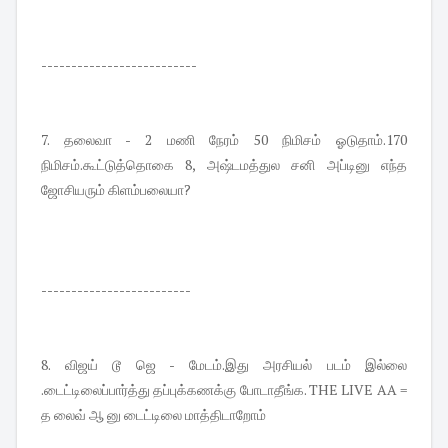
--------------------------
7. தலைவா - 2 மணி நேரம் 50 நிமிசம் ஓடுதாம்.170
நிமிசம்.கூட்டுத்தொகை 8, அஷ்டமத்துல சனி அப்டினு எந்த
ஜோசியரும் கிளம்பலையா?
-------------------------
8. விஜய் டூ ஜெ - மேடம்.இது அரசியல் படம் இல்லை
.டைட்டிலைப்பார்த்து தப்புக்கணக்கு போடாதீங்க. THE LIVE AA =
த லைவ் ஆ னு டைட்டிலை மாத்திடாறோம்