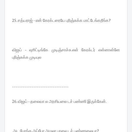
25. சத்யராஜ் - என் கேரக்டரையே புரிஞ்சுக்க மாட்டேங்கறீங்க?
விஜய் - ஷூட்டிங்கே முடிஞ்சாச்சு.என் கேரக்டர் என்னான்னே
புரிஞ்சுக்க முடியுல
--------------------------------
26. விஜய் - தலைவா ல அரசியலை டச் பண்ணி இருக்கேன்.
அட போங்க.அப்போ அமலா பாலை டச் பண்ணலையா?