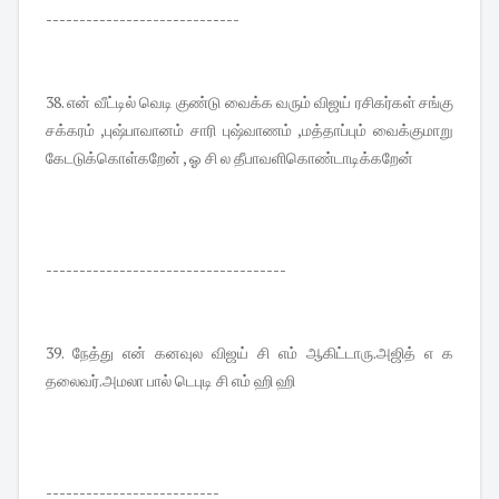
-----------------------------
38. என் வீட்டில் வெடி குண்டு வைக்க வரும் விஜய் ரசிகர்கள் சங்கு
சக்கரம் ,புஷ்பாவானம் சாரி புஷ்வாணம் ,மத்தாப்பும் வைக்குமாறு
கேடடுக்கொள்கறேன் , ஓ சி ல தீபாவளிகொண்டாடிக்கறேன்
------------------------------------
39. நேத்து என் கனவுல விஜய் சி எம் ஆகிட்டாரு.அஜித் எ க
தலைவர்.அமலா பால் டெபுடி சி எம் ஹி ஹி
--------------------------