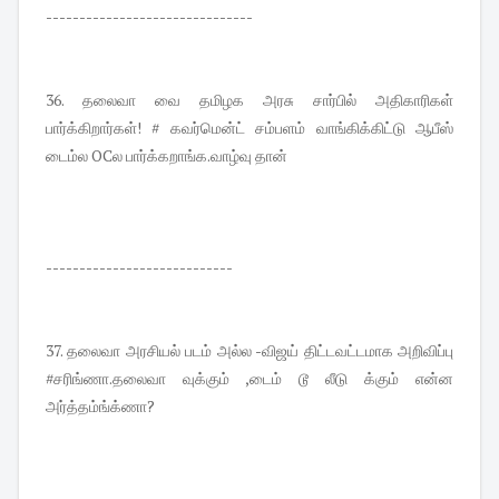
-------------------------------
36. தலைவா வை தமிழக அரசு சார்பில் அதிகாரிகள்
பார்க்கிறார்கள்! # கவர்மென்ட் சம்பளம் வாங்கிக்கிட்டு ஆபீஸ்
டைம்ல OCல பார்க்கறாங்க.வாழ்வு தான்
----------------------------
37. தலைவா அரசியல் படம் அல்ல -விஜய் திட்டவட்டமாக அறிவிப்பு
#சரிங்ணா.தலைவா வுக்கும் ,டைம் டூ லீடு க்கும் என்ன
அர்த்தம்ங்க்ணா?