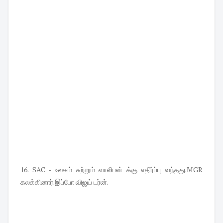
16. SAC - உலகம் சுற்றும் வாலிபன் க்கு எதிர்ப்பு வந்தது.MGR
கலக்கினார்.இப்போ விஜய் டர்ன்.