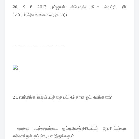
20. 9 8 2013 ரம்ஜான் ஸ்பெஷல் கிடா வெட்டு @
ட்விட்டர்.அனைவரும் வருக;-)))
----------------------------
21. ஸார்.நீங்க விஜய் படத்தை மட்டும் தான் ஓட்டுவீங்களா?
ஷகீலா படத்தைக்கூட ஓட்டுவேன்.தியேட்டர் ஆபரேட்டர்னா
எல்லாத்துக்கும் ரெடியா இருக்கனும்