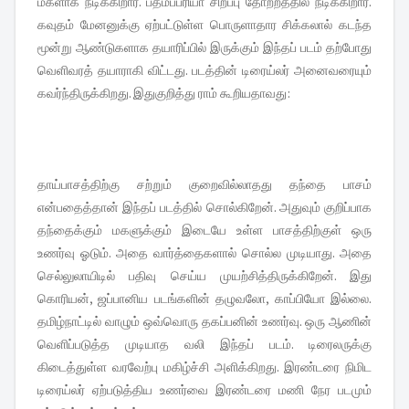
மகளாக நடிக்கிறார். பத்மப்பரியா சிறப்பு தோற்றத்தில் நடிக்கிறார்.
கவுதம் மேனனுக்கு ஏற்பட்டுள்ள பொருளாதார சிக்கலால் கடந்த
மூன்று ஆண்டுகளாக தயாரிப்பில் இருக்கும் இந்தப் படம் தற்போது
வெளிவரத் தயாராகி விட்டது. படத்தின் டிரைய்லர் அனைவரையும்
கவர்ந்திருக்கிறது. இதுகுறித்து ராம் கூறியதாவது:
தாய்பாசத்திற்கு சற்றும் குறைவில்லாதது தந்தை பாசம்
என்பதைத்தான் இந்தப் படத்தில் சொல்கிறேன். அதுவும் குறிப்பாக
தந்தைக்கும் மகளுக்கும் இடையே உள்ள பாசத்திற்குள் ஒரு
உணர்வு ஓடும். அதை வார்த்தைகளால் சொல்ல முடியாது. அதை
செல்லுலாயிடில் பதிவு செய்ய முயற்சித்திருக்கிறேன். இது
கொரியன், ஜப்பானிய படங்களின் தழுவலோ, காப்பியோ இல்லை.
தமிழ்நாட்டில் வாழும் ஒவ்வொரு தகப்பனின் உணர்வு. ஒரு ஆணின்
வெளிப்படுத்த முடியாத வலி இந்தப் படம். டிரைலருக்கு
கிடைத்துள்ள வரவேற்பு மகிழ்ச்சி அளிக்கிறது. இரண்டரை நிமிட
டிரைய்லர் ஏற்படுத்திய உணர்வை இரண்டரை மணி நேர படமும்