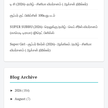
டி சி (2026)-தமிழ் - சினிமா விமர்சனம் ( ஆக்சன் திரில்லர்)
சூப்பர் குட் பிலிம்சின் 100வது படம்
SUPER SUBBU (2026)- தெலுங்கு/தமிழ் - வெப் சீரிஸ் விமர்சனம்
(காமெடி டிராமா) @நெட் பிளிக்ஸ்
Super Girl - சூப்பர் கேர்ள் (2026)- ஆங்கிலம் /தமிழ் - சினிமா
விமர்சனம் ( ஆக்சன் திரில்லர்)
Blog Archive
►
2026
(184)
►
August
(7)