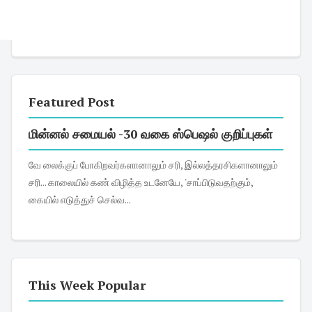
Featured Post
மின்னல் சமையல் -30 வகை ஸ்பெஷல் குறிப்புகள்
வே லைக்குப் போகிறவர்களானாலும் சரி, இல்லத்தரசிகளானாலும்
சரி... காலையில் கண் விழித்த உடனேயே, 'சாப்பிடுவதற்கும்,
கையில் எடுத்துச் செல்வ...
This Week Popular