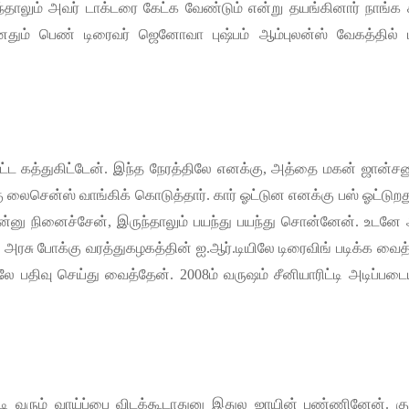
்தாலும்
அவர்
டாக்டரை
கேட்க
வேண்டும்
என்று
தயங்கினார்
நாங்க
தும்
பெண்
டிரைவர்
ஜெனோவா
புஷ்பம்
ஆம்புலன்ஸ்
வேகத்தில்
ட்ட
கத்துகிட்டேன்
.
இந்த
நேரத்திலே
எனக்கு
,
அத்தை
மகன்
ஜான்சன
ு
லைசென்ஸ்
வாங்கிக்
கொடுத்தார்
.
கார்
ஓட்டுன
எனக்கு
பஸ்
ஓட்டுறத
ன்னு
நினைச்சேன்
,
இருந்தாலும்
பயந்து
பயந்து
சொன்னேன்
.
உடனே
அரசு
போக்கு
வரத்துகழகத்தின்
ஐ
.
ஆர்
.
டியிலே
டிரைவிங்
படிக்க
வைத்
லே
பதிவு
செய்து
வைத்தேன்
. 2008
ம்
வருஷம்
சீனியாரிட்டி
அடிப்படை
டி
வரும்
வாய்ப்பை
விடக்கூடாதுனு
இதுல
ஜாயின்
பண்ணினேன்
.
கு