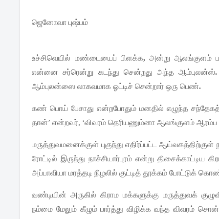
ஜெனோவா
புஷ்பம்
உச்சிவெயில்
மண்டையைப்
பிளக்க
,
அன்று
ஆலங்குளம்
என்னை
சர்ரென்று
கடந்து
சென்றது
அந்த
ஆம்புலன்ஸ்
ஆம்புலன்ஸை
லாகவமாக
ஓட்டிச்
சென்றார்
ஒரு
பெண்
.
கண்
பொய்
பேசாது
என்றபோதும்
மனதில்
எழுந்த
சந்தேகத
தான்
’
என்றவர்
, ‘
விவரம்
தெரியணும்னா
ஆலங்குளம்
ஆரம்ப
மருத்துவமனைக்குள்
புகுந்து
எதிர்ப்பட்ட
ஆய்வகத்திற்குள்
ரோட்டில்
இருந்து
நாச்சியார்புரம்
என்று
திசைக்காட்டிய
கிர
அப்பாவியா
மரத்தடி
நிழலில்
குட்டித்
தூக்கம்
போட்டுக்
கொண்ட
வண்டியின்
அருகில்
கிராம
மக்களுக்கு
மருத்துவக்
குழு
நம்மை
மேலும்
கீழும்
பார்த்து
விழிக்க
வந்த
விவரம்
சொன்