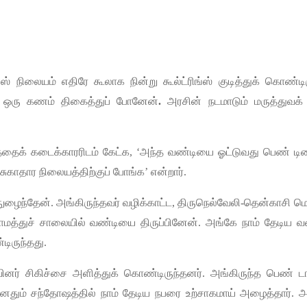
பஸ்
நிலையம்
எதிரே
கூலாக
நின்று
கூல்ட்ரிங்ஸ்
குடித்துக்
கொண்டிர
.
ஒரு
கணம்
திகைத்துப்
போனேன்
.
அரசின்
நடமாடும்
மருத்துவக்
்தைக்
கடைக்காரரிடம்
கேட்க
, ‘
அந்த
வண்டியை
ஓட்டுவது
பெண்
டி
சுகாதார
நிலையத்திற்குப்
போங்க
’
என்றார்
.
நுழைந்தேன்
.
அங்கிருந்தவர்
வழிக்காட்ட
,
திருநெல்வேலி
-
தென்காசி
மெ
ாமத்துச்
சாலையில்
வண்டியை
திருப்பினேன்
.
அங்கே
நாம்
தேடிய
வ
ிருந்தது
.
வினர்
சிகிச்சை
அளித்துக்
கொண்டிருந்தனர்
.
அங்கிருந்த
பெண்
ட
னதும்
சந்தோஷத்தில்
நாம்
தேடிய
நபரை
உற்சாகமாய்
அழைத்தார்
.
அ