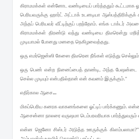
கிராமமக்கள்
என்னோட
வண்டியைப்
பார்த்ததும்
கூட்டமாக
ஓ
பெரியவருக்கு
ஹார்ட்
அட்டாக்
உடனடியா
ஆஸ்பத்திரிக்குக்
அந்தப்
பெரியவர்
வீட்டிற்குப்
பறந்தோம்
.
எங்க
டாக்டர்
அவர
கிராமமக்கள்
திரண்டு
வந்து
வண்டியை
திடீரென்று
மறி
முடியாமல்
போனது
மனதை
நெகிழவைத்தது
.
ஒரு
எமர்ஜென்ஸி
கேஸை
திடீரென
நீங்கள்
எடுத்து
செல்லும
ஒரு
பெண்
என்ற
நினைப்பைத்
தாண்டி
,
அந்த
பேஷன்டை
செல்ல
முடியும்
என்பதில்தான்
என்
கவனம்
இருக்கும்
."
எதிர்கால
ஆசை
...
மிகப்பெரிய
கனரக
வாகனங்களை
ஓட்டிப்
பார்க்கணும்
.
என்
ஆசைன்னா
நாலரை
வருஷமா
டெம்பரவரியாக
பார்த்துவரும்
என்ன
ஜெனோ
சிஸ்டர்
அடுத்த
ஊருக்குக்
கிளம்பலாமா
?
ஆம்புலன்ஸ்
உறுமிக்
கொண்டு
புறப்பட்டது
.