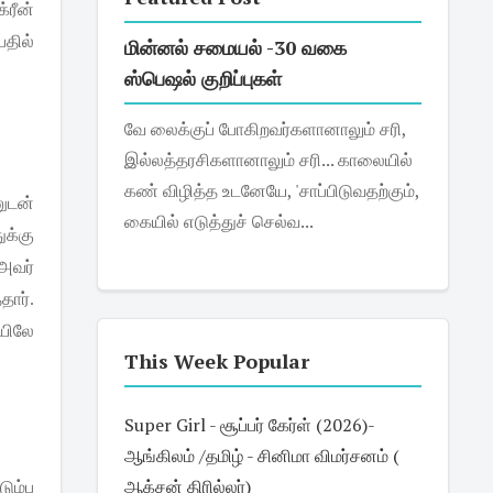
க்ரீன்
பதில்
மின்னல் சமையல் -30 வகை
ஸ்பெஷல் குறிப்புகள்
வே லைக்குப் போகிறவர்களானாலும் சரி,
இல்லத்தரசிகளானாலும் சரி... காலையில்
கண் விழித்த உடனேயே, 'சாப்பிடுவதற்கும்,
ுடன்
கையில் எடுத்துச் செல்வ...
ுக்கு
அவர்
தார்
.
யிலே
This Week Popular
Super Girl - சூப்பர் கேர்ள் (2026)-
ஆங்கிலம் /தமிழ் - சினிமா விமர்சனம் (
ஆக்சன் திரில்லர்)
டும்ப