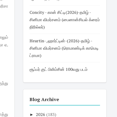
பரிசா
Concity - கான் சிட்டி(2026)-தமிழ் -
சினிமா விமர்சனம் (பைனான்சியல் க்ரைம்
திரில்லர்)
ாலும்
Heartin- ,ஹார்ட்டின்-(2026)-தமிழ் -
தா
ஏ
,
சினிமா விமர்சனம் (ரொமாண்டிக் காமெடி
ட்ராமா)
சூப்பர் குட் பிலிம்சின் 100வது படம்
ுந்து
Blog Archive
►
2026
(183)
ளத்து