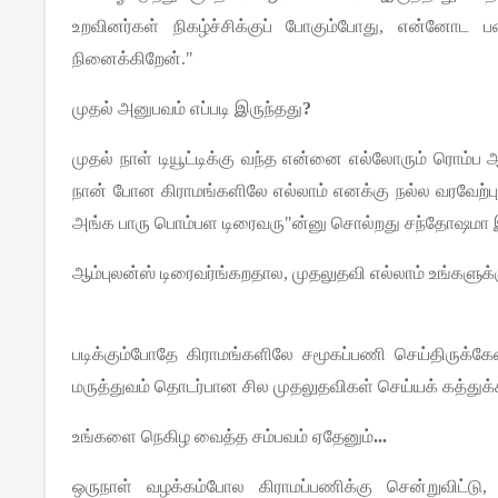
உறவினர்கள்
நிகழ்ச்சிக்குப்
போகும்போது
,
என்னோட
ப
நினைக்கிறேன்
."
முதல்
அனுபவம்
எப்படி
இருந்தது
?
முதல்
நாள்
டியூட்டிக்கு
வந்த
என்னை
எல்லோரும்
ரொம்ப
ஆ
நான்
போன
கிராமங்களிலே
எல்லாம்
எனக்கு
நல்ல
வரவேற்பு
அங்க
பாரு
பொம்பள
டிரைவரு
"
ன்னு
சொல்றது
சந்தோஷமா
ஆம்புலன்ஸ்
டிரைவர்ங்கறதால
,
முதலுதவி
எல்லாம்
உங்களுக்
படிக்கும்போதே
கிராமங்களிலே
சமூகப்பணி
செய்திருக்கே
மருத்துவம்
தொடர்பான
சில
முதலுதவிகள்
செய்யக்
கத்துக்
உங்களை
நெகிழ
வைத்த
சம்பவம்
ஏதேனும்
...
ஒருநாள்
வழக்கம்போல
கிராமப்பணிக்கு
சென்றுவிட்டு