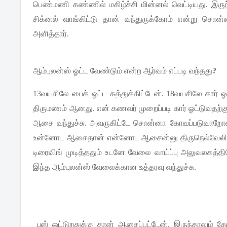
பெண்மணி
கண்ணில்
மகிழ்ச்சி
மின்னல்
வெட்டியது
.
இருந
சிக்னல்
வாங்கிட்டு
தான்
வந்துருக்கோம்
என்று
சொன்ன
அளித்தார்
.
ஆம்புலன்ஸ்
ஓட்ட
வேண்டும்
என்ற
ஆர்வம்
எப்படி
வந்தது
?
13
வயசிலே
பைக்
ஓட்ட
கத்துக்கிட்டேன்
. 18
வயசிலே
கார்
ஓ
திருமணம்
ஆனது
.
என்
கணவர்
முறைப்படி
கார்
ஓட்டுவதற்க
ஆசை
வந்துச்சு
.
அவருகிட்டே
சொன்னா
கோவப்படுவாறோ
உன்னோட
ஆசைதான்
என்னோட
ஆசைன்னு
திருநெல்வேலி
டிரைவிங்
முடித்ததும்
உடனே
வேலை
வாய்ப்பு
அலுவலகத்தி
இந்த
ஆம்புலன்ஸ்
வேலைக்கான
உத்தரவு
வந்துச்சு
.
பஸ்
ஓட்டுறதுக்கு
தான்
ஆசைப்பட்டேன்
.
இருந்தாலும்
தே