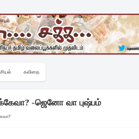
சியல்
கவிதை
ஓக்கேவா? -ஜெனோ வா புஷ்பம்
கேவா?