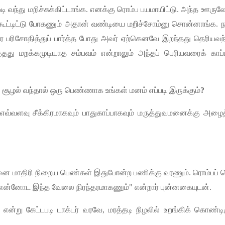
டி
வந்து
மறிச்சுக்கிட்டாங்க
.
எனக்கு
ரொம்ப
பயமாயிட்டு
.
அந்த
ஊருல
கூட்டிட்டு
போகணும்
அதான்
வண்டியை
மறிச்சோம்னு
சொன்னாங்க
.
ந
ை
பரிசோதித்துப்
பார்த்த
போது
அவர்
ஏற்கெனவே
இறந்தது
தெரியவந
த்தது
மறக்கமுடியாத
சம்பவம்
என்றாலும்
அந்தப்
பெரியவரைக்
காப்
்
சூழல்
வந்தால்
ஒரு
பெண்ணாக
உங்கள்
மனம்
எப்படி
இருக்கும்
?
எவ்வளவு
சீக்கிரமாகவும்
பாதுகாப்பாகவும்
மருத்துவமனைக்கு
அழைத்
னை
மாதிரி
நிறைய
பெண்கள்
இதுபோன்ற
பணிக்கு
வரணும்
.
ரொம்பப்
ப
என்னோட
இந்த
வேலை
நிரந்தரமாகணும்
"
என்றார்
புன்னகையுடன்
.
"
என்று
கேட்டபடி
டாக்டர்
வரவே
,
மரத்தடி
நிழலில்
உறங்கிக்
கொண்டிர