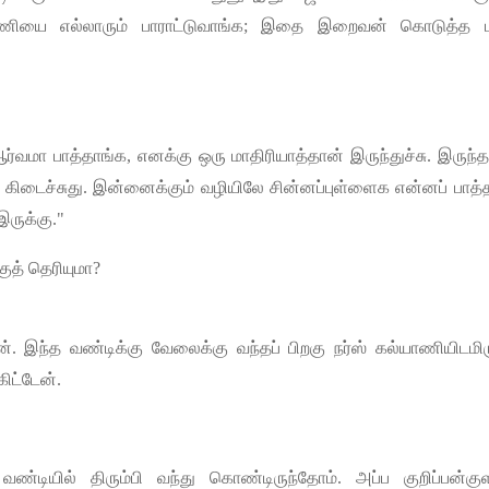
ணியை
எல்லாரும்
பாராட்டுவாங்க
;
இதை
இறைவன்
கொடுத்த
ர்வமா
பாத்தாங்க
,
எனக்கு
ஒரு
மாதிரியாத்தான்
இருந்துச்சு
.
இருந்த
கிடைச்சுது
.
இன்னைக்கும்
வழியிலே
சின்னப்புள்ளைக
என்னப்
பாத்
இருக்கு
."
குத்
தெரியுமா
?
ன்
.
இந்த
வண்டிக்கு
வேலைக்கு
வந்தப்
பிறகு
நர்ஸ்
கல்யாணியிடமிர
கிட்டேன்
.
,
வண்டியில்
திரும்பி
வந்து
கொண்டிருந்தோம்
.
அப்ப
குறிப்பன்கு