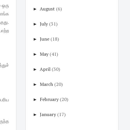
ே
ஒரு
►
August
(6)
ாங்க
்தது
.
►
July
(31)
பாற்ற
►
June
(18)
►
May
(41)
துச்
►
April
(30)
►
March
(20)
►
February
(20)
ெரிய
►
January
(17)
ுந்த