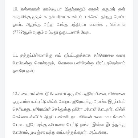
10. என்னதான் காமெடியா இருந்தாலும் காதல் சுகுமார் தன்
காதலிக்கு முதல் காதல் பரிசா காண்டம் பாக்கெட் தர்றது ரொம்ப
ஓவர்.. அதுக்கு அந்த பேக்கு பத்திரமா வைங்க , பின்னால
(????)யூஸ் ஆகும் அப்டினு ஒரு டயலாக் வேற ..
11. தத்துப்பிள்ளைக்கு லவ் ஏற்பட்டதுக்காக தற்கொலை வரை
போவேன்னு சொல்றதும், கொலை பண்றேன்னு மிரட்டறதெல்லாம்
ஓவரோ ஓவ்ர்
12. க்ளைமாக்ஸ்ல படு கேவலமா ஒரு சீன்.. ஹீரோயினை, வில்லனை
ஒரு கார்ல கூட்டிட்டு வில்லி போறா.. ஹீரோவுக்கு அவங்க இருப்பிடம்
தெரியாது.. ஹீரோயின் செல்லுக்கு ஹீரோ ஃபோன் போடறார்.. வில்லி
செல்லை ஸ்விட்ச் ஆஃப் பண்ணிடறா.. வில்லன் உலக மகா கேனம்
போல .. ஹீரோவுக்கு ஃபோனை போட்டு நாங்க இன்ன இடத்துக்கு
போறோம், முடிஞ்சா வந்து காப்பாத்துங்கறார்.. அய்யகோ..