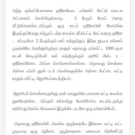
அந்த தங்கப்பேனாவை ஹீரோவோட ஃபிரண்ட் சேட்டு கடைல
அட்மானம் வெச்சிருக்காரு.. 2 பேரும் போய் அதை
மீட்டுக்கறாங்க..அப்புறம் ஒரு டைம் ஹீரோயின் கோயில்ல
இருக்கும்போது கற்பூரம் பற்ற வைக்க தீப்பெட்டி கேட்கறாரு ஹீரோ
.. எப்படியோ 2 பேருக்கும் லவ் வந்துடுது.( இந்த ஐடியா எல்லாம்
முதல்லியே தெரிஞ்சிருந்தா நானும் ஏதாவது ஃபிகர்ட்ட 1000 ரூபா
கடன் கேடிருப்பேன் லவ் வந்திருக்கும் ஹூம் மிஸ்.. ). .
ஹீரோயினோட அம்மா சொர்ணாக்காக்கா.. அதாவது சொர்னா
அக்கா ஃப்ரம் தூள் படம் அவங்களுக்கே அக்கா. பேட்டை வட்டி
வசூல் பார்ட்டி.. ஜோசியப்பைத்தியம்..
ஜோசியர் சொன்னாருன்னு தன் மகனுக்கே மகளை கட்டி வைக்க
துணியறாங்க.. அப்புறம் உக்காந்து யோசிச்சப்ப டைரக்டருக்கு
உதிச்சது ரொம்ப கேவலமா இருக்கே.. உடனே ஒரு ஃபிளாஸ்பேக்..
அதாவது ஹீரோயின் அவங்க குழந்தையே இல்லை.. வட்டி கட்ட
முடியாத ஒரு ஆளோட குழந்தையை பணயமா பிடுங்கிட்டு