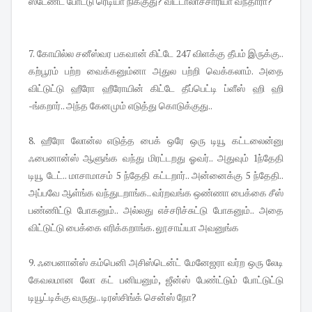
ஸ்டேண்ட் போட்டு ரெடியா நிக்குது? விட்டாலாச்சாரியா வந்தாரா?
7. கோயில்ல சனீஸ்வர பகவான் கிட்டே 247 விளக்கு தீபம் இருக்கு..
கற்பூரம் பற்ற வைக்கனும்னா அதுல பற்றி வெக்கலாம். அதை
விட்டுட்டு ஹீரோ ஹீரோயின் கிட்டே தீப்பெட்டி ப்ளீஸ் ஹி ஹி
-ங்கறார்.. அந்த கேனமும் எடுத்து கொடுக்குது..
8. ஹீரோ லோன்ல எடுத்த பைக் ஒரே ஒரு டியூ கட்டலைன்னு
ஃபைனான்ஸ் ஆளுங்க வந்து மிரட்டறது ஓவர்.. அதுவும் 1ந்தேதி
டியூ டேட்.. மாசாமாசம் 5 ந்தேதி கட்டறார்.. அன்னைக்கு 5 ந்தேதி..
அப்பவே ஆள்ங்க வந்துடறாங்க.. வர்றவங்க ஒண்ணா பைக்கை சீஸ்
பண்ணிட்டு போகனும்.. அல்லது எச்சரிச்சுட்டு போகனும்.. அதை
விட்டுட்டு பைக்கை எரிக்கறாங்க. லூசாய்யா அவனுங்க
9. ஃபைனான்ஸ் கம்பெனி அசிஸ்டென்ட் மேனேஜரா வர்ற ஒரு லேடி
கேவலமான லோ கட் பனியனும், ஜீன்ஸ் பேண்ட்டும் போட்டுட்டு
டியூட்டிக்கு வருது.. டிரஸ்சிங்க் சென்ஸ் நோ?