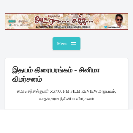
Skip
to
content
Menu
இதயம் திரையரங்கம் - சினிமா
விமர்சனம்
சி.பி.செந்தில்குமார்
·
3:37:00 PM
·
FILM REVIEW
,
அனுபவம்
,
காதல்
,
சராசரி
,
சினிமா விமர்சனம்