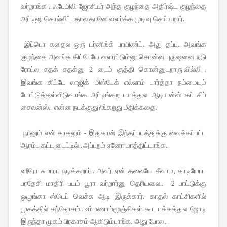
வர்றாங்க .. ஃபேமிலி ஜோசியர் அந்த குழந்தை அதிர்ஷ்ட குழந்தை
அப்டினு சொல்லிட்டதால தானே வளர்க்க முடிவு செய்யறார்..
இப்பொ கதைல ஒரு டர்னிங்க் பாயிண்ட்.. அது தப்பு.. அவங்க
குழந்தை அவங்க கிட்டேயே வளரட்டும்னு சொன்ன புருஷனை நடு
ரோட்ல சதக் சதக்னு 2 டைம் குத்தி கொன்னுடறாரு.வில்லி .
இவங்க கிட்டே லாஜிக் மிஸ்டேக் எல்லாம் பார்த்தா நம்மையும்
போட்டுத்தள்ளிடுவாங்க அப்டிங்கற பயத்துல ஆடியன்ஸ் கப் சிப்
சைலன்ஸ்.. என்ன நடக்குது?ங்கறது மீதிக்கதை..
நானும் என் காதலும் - இதுதான் இந்தப்படத்துக்கு வைக்கப்பட்ட
ஆரம்ப கட்ட டைட்டில்.. அப்புறம் ஏனோ மாத்திட்டாங்க..
ஹீரோ சுமாரா நடிக்கறார்.. அவர் ஏன் தலையே சீவாம, தாடியோட
பரதேசி மாதிரி படம் பூரா வர்றார்னு தெரியலை.. 2 பாட்டுக்கு
ஒழுங்கா ஸ்டெப் வெச்சு ஆடி இருக்கார்.. காதல் காட்சிகளில்
முகத்தில் சந்தோசம்.. உம்மணாம்மூஞ்சிகள் கூட பக்கத்துல ஜோடி
இருந்தா முகம் பிரகாசம் ஆகிடும்பாங்க.. அது போல ..