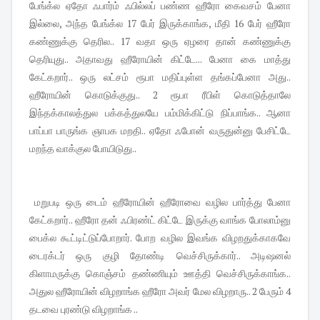
பேங்க்ல ஏதோ ஃபார்ம் ஃபில்லப் பண்ண ஹீரோ கைவசம் பேனா
இல்லை, அந்த பேங்க்ல 17 பேர் இருக்காங்க, மீதி 16 பேர் ஹீரோ
கண்ணுக்கு தெரில.. 17 வதா ஒரு ஏழரை தான் கண்ணுக்கு
தெரியுது.. அதாவது ஹீரோயின் கிட்டே... பேனா கை மாத்து
கேட்கறார்.. ஒரு லட்சம் ரூபா மதிப்புள்ள தங்கப்பேனா அது..
ஹீரோயின் கொடுக்குது.. 2 ரூபா ரீபிள் கொடுத்தாலே
இந்தக்காலத்துல பக்கத்துலயே பம்மிக்கிட்டு நிப்பாங்க.. ஆனா
பாப்பா பாருங்க ஞாபக மறதி.. ஏதோ ஃபோன் வருதுன்னு பேசிட்டே
மறந்த வாக்குல போயிடுது..
மறுபடி ஒரு டைம் ஹீரோயின் ஹீரோவை வழில பார்த்து பேனா
கேட்கறார்.. ஹீரோ தன் ஃபிரண்ட் கிட்டே இருக்கு வாங்க போலாம்னு
பைக்ல கூட்டிட்டுப்போறார். போற வழில இவங்க விழறதுக்காகவே
டைரக்டர் ஒரு குழி தோண்டி வெச்சிருக்கார்.. அடிஷனல்
கிளாமருக்கு கொஞ்சம் தண்ணியும் ஊத்தி வெச்சிருக்காங்க..
அதுல ஹீரோயின் விழறாங்க ஹீரோ அவர் மேல விழறாரு.. 2 பேரும் 4
தடவை புரண்டு விழறாங்க ..