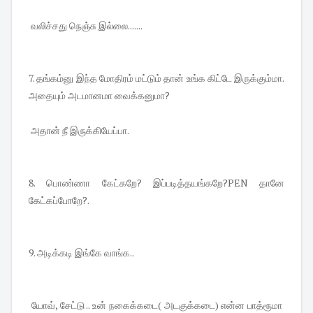
வலிச்சது நெஞ்சு இல்லை.......
7. தங்கம்னு இந்த மோதிரம் மட்டும் தான் உங்க கிட்டே இருக்கும்மா.
அதையும் அடமானமா வைக்கனுமா?
அதான் நீ இருக்கியேப்பா.
8. பொண்ணா கேட்கறே? இப்படித்தயங்கறே?PEN தானே
கேட்கப்போறே?.
9. அடிக்கடி இங்கே வாங்க..
யோவ், சேட்டு .. உன் நகைக்கடை( அடகுக்கடை) என்ன பாத்ரூமா