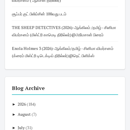
விமர்சனம் ( ஆக்சன் திரில்லர்)
சூப்பர் குட் பிலிம்சின் 100வது படம்
THE SHEEP DETECTIVES (2026)-ஆங்கிலம் /தமிழ் - சினிமா
விமர்சனம் (மிஸ்ட்ரி காமெடி திரில்லர்)@அமேசான் பிரைம்
Enola Holmes 3 (2026)-ஆங்கிலம்/தமிழ் - சினிமா விமர்சனம்
(க்ரைம் மிஸ்ட்ரி டிடெக்டிவ் திரில்லர்)@நெட் பிளிக்ஸ்
Blog Archive
►
2026
(184)
►
August
(7)
►
July
(31)