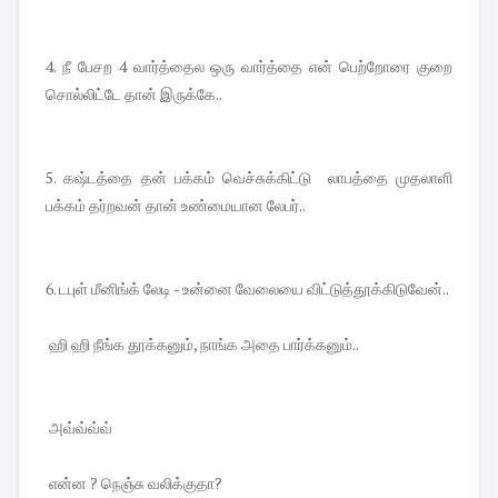
4. நீ பேசற 4 வார்த்தைல ஒரு வார்த்தை என் பெற்றோரை குறை
சொல்லிட்டே தான் இருக்கே..
5. கஷ்டத்தை தன் பக்கம் வெச்சுக்கிட்டு லாபத்தை முதலாளி
பக்கம் தர்றவன் தான் உண்மையான லேபர்..
6. டபுள் மீனிங்க் லேடி - உன்னை வேலையை விட்டுத்தூக்கிடுவேன்..
ஹி ஹி நீங்க தூக்கனும், நாங்க அதை பார்க்கனும்..
அவ்வ்வ்வ்
என்ன ? நெஞ்சு வலிக்குதா?