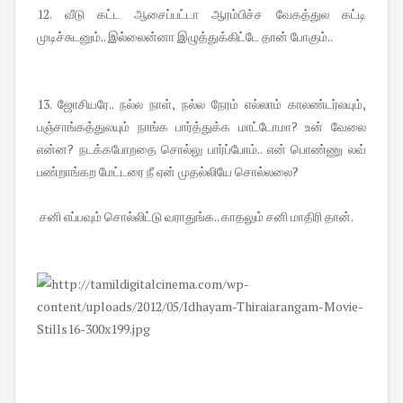
12. வீடு கட்ட ஆசைப்பட்டா ஆரம்பிச்ச வேகத்துல கட்டி
முடிச்சுடனும்.. இல்லைன்னா இழுத்துக்கிட்டே தான் போகும்..
13. ஜோசியரே.. நல்ல நாள், நல்ல நேரம் எல்லாம் காலண்டர்லயும்,
பஞ்சாங்கத்துலயும் நாங்க பார்த்துக்க மாட்டோமா? உன் வேலை
என்ன? நடக்கபோறதை சொல்லு பார்ப்போம்.. என் பொண்ணு லவ்
பண்றாங்கற மேட்டரை நீ ஏன் முதல்லியே சொல்லலை?
சனி எப்பவும் சொல்லிட்டு வராதுங்க.. காதலும் சனி மாதிரி தான்.