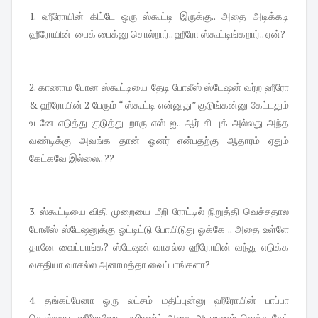
1. ஹீரோயின் கிட்டே ஒரு ஸ்கூட்டி இருக்கு.. அதை அடிக்கடி
ஹீரோயின் பைக் பைக்னு சொல்றார்.. ஹீரோ ஸ்கூட்டிங்கறார்.. ஏன்?
2. காணாம போன ஸ்கூட்டியை தேடி போலீஸ் ஸ்டேஷன் வர்ற ஹீரோ
& ஹீரோயின் 2 பேரும் “ ஸ்கூட்டி என்னுது” குடுங்கன்னு கேட்டதும்
உடனே எடுத்து குடுத்துடறாரு எஸ் ஐ.. ஆர் சி புக் அல்லது அந்த
வண்டிக்கு அவங்க தான் ஓனர் என்பதற்கு ஆதாரம் ஏதும்
கேட்கவே இல்லை.. ??
3. ஸ்கூட்டியை விதி முறையை மீறி ரோட்டில் நிறுத்தி வெச்சதால
போலீஸ் ஸ்டேஷனுக்கு ஓட்டிட்டு போயிடுது ஓக்கே .. அதை உள்ளே
தானே வைப்பாங்க? ஸ்டேஷன் வாசல்ல ஹீரோயின் வந்து எடுக்க
வசதியா வாசல்ல அனாமத்தா வைப்பாங்களா?
4. தங்கப்பேனா ஒரு லட்சம் மதிப்புன்னு ஹீரோயின் பாப்பா
சொல்லுது.. ஹீரோவோட ஃபிரண்ட் அதை அடமானம் வெச்சு சேட்