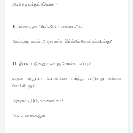
அடிக்கடி வந்துட்டுப்போக ..?
10. எக்ஸ்க்யூஸ் மீ மிஸ்.. மேட்ச் பாக்ஸ் ப்ளீஸ்..
கேட்கறது கடன்.. அதுல என்ன இங்க்லீஷ் வேண்டிக்கிடக்கு?
11. இப்படி பட்டுன்னு ஐ லவ் யூ சொன்னா எப்படி?
காதல் வந்துட்டா பொண்ணை பார்த்து பட்டுன்னு லவ்வை
சொல்லிடனும்..
அவளுக்குப்[பிடிக்கலைன்னா?
பிடிக்க வைக்கனும்..