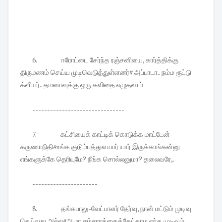
6.
ஈரோட்டை சேர்ந்த ரஞ்சனியை, கார்த்திக்கு
திருமணம் செய்ய முடிவெடுத்துள்ளனர்# அப்பாடா.. நம்ம ரூட்டு
க்ளியர்.. தமனாவுக்கு ஒரு கவிதை எழுதலாம்
-------------------------------
7.
கட்சியைக் காட்டிக் கொடுக்க மாட்டேன்-
கருணாநிதி#உங்க குடும்பத்துல யார் யார் இருக்காங்கன்னு
எங்களுக்கே தெரியுமே? நீங்க சொல்லனுமா? தலைவரே,.
----------------------
8.
தங்கபாலு-வேட்பாளர் தேர்வு, நான் மட்டும் முடிவு
செய்வது அல்ல#ஆமா சம்சாரத்தைக்கேட்காம எந்த முடிவும்