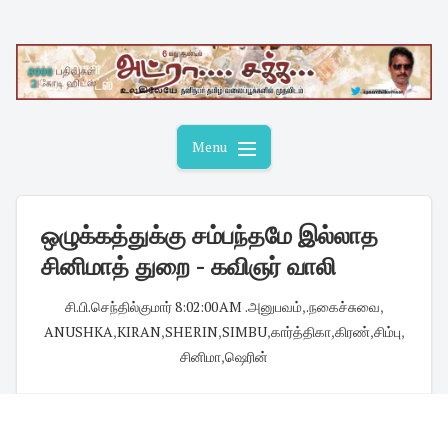
Skip
to
content
Menu
ஒழுக்கத்துக்கு சம்பந்தமே இல்லாத
சினிமாத் துறை - கவிஞர் வாலி
சி.பி.செந்தில்குமார்
·
8:02:00 AM
·
.அனுபவம்
,
.நகைச்சுவை
,
ANUSHKA
,
KIRAN
,
SHERIN
,
SIMBU
,
கார்த்திகா
,
கிரண்
,
சிம்பு
,
சினிமா
,
ஷெரின்