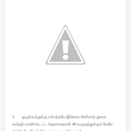
1.
ஒழுக்கத்துக்கு சம்பந்தமே இல்லாத சினிமாத் துறை -
கவிஞர் வாலி#அடடா.. அதனாலதான் 40 வருஷத்துக்கும் மேலே