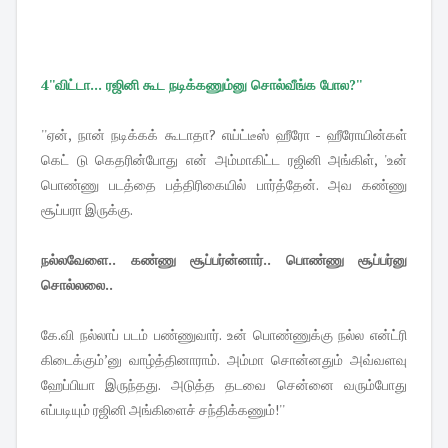
4''விட்டா... ரஜினி கூட நடிக்கணும்னு சொல்வீங்க போல?''
''ஏன், நான் நடிக்கக் கூடாதா? எய்ட்டீஸ் ஹீரோ - ஹீரோயின்கள்
கெட் டு கெதரின்போது என் அம்மாகிட்ட ரஜினி அங்கிள், 'உன்
பொண்ணு படத்தை பத்திரிகையில் பார்த்தேன். அவ கண்ணு
சூப்பரா இருக்கு.
நல்லவேளை.. கண்ணு சூப்பர்ன்னார்.. பொண்ணு சூப்பர்னு
சொல்லலை..
கே.வி நல்லாப் படம் பண்ணுவார். உன் பொண்ணுக்கு நல்ல என்ட்ரி
கிடைக்கும்’னு வாழ்த்தினாராம். அம்மா சொன்னதும் அவ்வளவு
ஹேப்பியா இருந்தது. அடுத்த தடவை சென்னை வரும்போது
எப்படியும் ரஜினி அங்கிளைச் சந்திக்கணும்!''