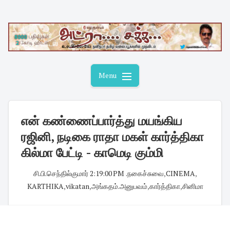
Skip
to
content
Menu
என் கண்ணைப்பார்த்து மயங்கிய
ரஜினி, நடிகை ராதா மகள் கார்த்திகா
கில்மா பேட்டி - காமெடி கும்மி
சி.பி.செந்தில்குமார்
·
2:19:00 PM
·
.நகைச்சுவை
,
CINEMA
,
KARTHIKA
,
vikatan
,
அங்கதம்.அனுபவம்
,
கார்த்திகா
,
சினிமா