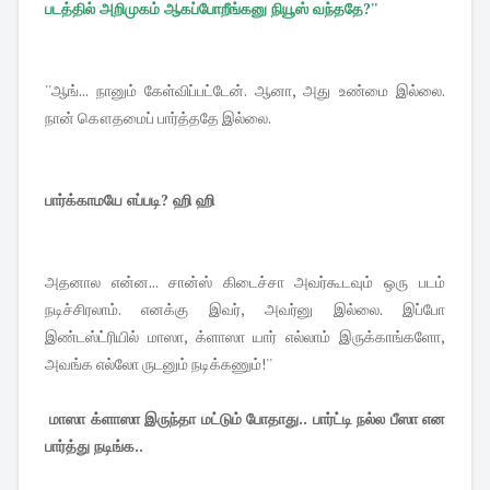
படத்தில் அறிமுகம் ஆகப்போறீங்கனு நியூஸ் வந்ததே?''
''ஆங்... நானும் கேள்விப்பட்டேன். ஆனா, அது உண்மை இல்லை.
நான் கௌதமைப் பார்த்ததே இல்லை.
பார்க்காமயே எப்படி? ஹி ஹி
அதனால என்ன... சான்ஸ் கிடைச்சா அவர்கூடவும் ஒரு படம்
நடிச்சிரலாம். எனக்கு இவர், அவர்னு இல்லை. இப்போ
இண்டஸ்ட்ரியில் மாஸா, க்ளாஸா யார் எல்லாம் இருக்காங்களோ,
அவங்க எல்லோ ருடனும் நடிக்கணும்!''
மாஸா க்ளாஸா இருந்தா மட்டும் போதாது.. பார்ட்டி நல்ல பீஸா என
பார்த்து நடிங்க..