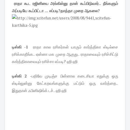
ராதா கூட ரஜினியை அங்கிள்னு தான் கூப்பிடுவார்.. நீங்களும்
அப்படியே கூப்பிட்டா ... எப்படி?தாத்தா முறை ஆகலை?
டிஸ்கி -1
ராதா கால ரசிகர்கள் யாரும் கார்த்திகா ஸ்டில்சை
ரசிக்காதீங்க.. ஏன்னா மக முறை ஆகுது.. ராதாவையும் ரசிச்சிட்டு
கார்த்திகாவையும் ரசிச்சா எப்படி? ஹி ஹி
டிஸ்கி 2
-பதிவே முடிஞ்ச பின்னால கடைசியா எதுக்கு ஒரு
ஸ்டில்லுன்னு கேட்கறவங்களுக்கு மட்டும் ஒரு வார்த்தை..
இதுதான் ஃபினிஷிங்க் டச்.. ஹி ஹி