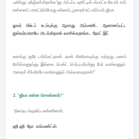
பளிச்னு புரிஞ்சுக்கிறாங்க’னு அப்பப்ப ஷூட்டிங் ஸ்பாட்ல கே.வி சார்
என்னைப் பாராட்டும்போது எல்லாம், முறைச்சுப் பார்ப்பார் ஜீவா.
ஓவர் பில்டப் உடம்புக்கு ஆகாது அம்மணி.. ஆனானப்பட்ட
ஐஸ்வர்யாராயே அடக்கிதான் வாசிக்கறாங்க.. நோட் இட்
எனக்கு ஒரே டார்கெட்தான். நான் சினிமாவுக்கு வந்தது பணம்
சேர்க்கணும்னு இல்லை. பெஸ்ட் பெர்ஃபார்மர்னு பேர் வாங்கணும்.
அதைச் சீக்கிரமே வாங்கணும். அவ்வளவுதான்!''
2. ''ஜீவா என்ன சொன்னார்?''
''நிறைய ஹெல்ப் பண்ணினார்.
ஹி ஹி நோ கமெண்ட்ஸ்