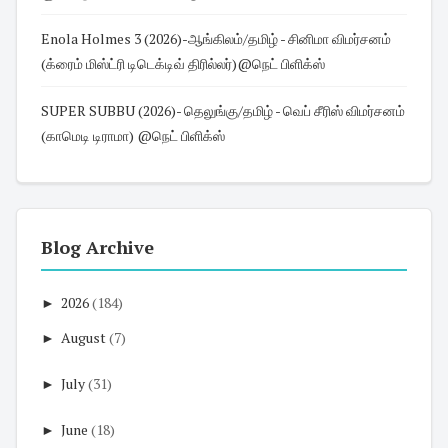
Enola Holmes 3 (2026)-ஆங்கிலம்/தமிழ் - சினிமா விமர்சனம்
(க்ரைம் மிஸ்ட்ரி டிடெக்டிவ் திரில்லர்)@நெட் பிளிக்ஸ்
SUPER SUBBU (2026)- தெலுங்கு/தமிழ் - வெப் சீரிஸ் விமர்சனம்
(காமெடி டிராமா) @நெட் பிளிக்ஸ்
Blog Archive
►
2026
(184)
►
August
(7)
►
July
(31)
►
June
(18)