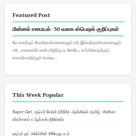
Featured Post
மின்னல் சமையல் -30 வகை ஸ்பெஷல் குறிப்புகள்
வே லைக்குப் போகிறவர்களானாலும் சரி, இல்லத்தரசிகளானாலும்
சரி... காலையில் கண் விழித்த உடனேயே, 'சாப்பிடுவதற்கும்,
கையில் எடுத்துச் செல்வ...
This Week Popular
Super Girl - சூப்பர் கேர்ள் (2026)- ஆங்கிலம் /தமிழ் - சினிமா
விமர்சனம் ( ஆக்சன் திரில்லர்)
சூப்பர் குட் பிலிம்சின் 100வது படம்