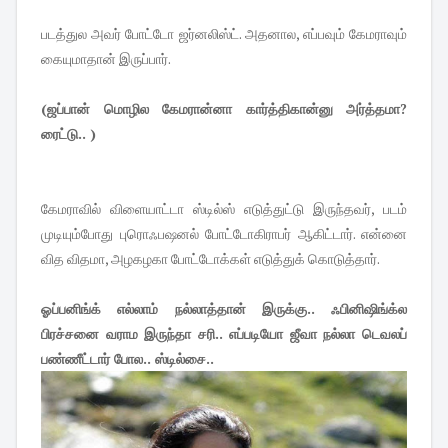
படத்துல அவர் போட்டோ ஜர்னலிஸ்ட். அதனால, எப்பவும் கேமராவும்
கையுமாதான் இருப்பார்.
(ஜப்பான் மொழில கேமரான்னா கார்த்திகான்னு அர்த்தமா?
ரைட்டு.. )
கேமராவில் விளையாட்டா ஸ்டில்ஸ் எடுத்துட்டு இருந்தவர், படம்
முடியும்போது புரொஃபஷனல் போட்டோகிராபர் ஆகிட்டார். என்னை
வித விதமா, அழகழகா போட்டோக்கள் எடுத்துக் கொடுத்தார்.
ஓப்பனிங்க் எல்லாம் நல்லாத்தான் இருக்கு.. ஃபினிஷிங்க்ல
பிரச்சனை வராம இருந்தா சரி.. எப்படியோ ஜீவா நல்லா டெவலப்
பண்ணீட்டார் போல.. ஸ்டில்சை..