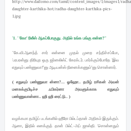
'1. ' 'கோ’ ரிலீஸ் ஆகப்போகுது. அதில் உங்க பங்கு என்ன?''
''கே.வி.ஆனந்த் சார் என்னை முதல் முறை சந்திச்சப்போ,
'பரபரன்னு திரியுற ஒரு ஜர்னலிஸ்ட் கேரக்டர். பார்க்கும்போதே 'இவ
எதுவும் பண்ணுவா!’னு ஆடியன்ஸ் நினைக்கணும்’னு சொன்னார்.
( எதுவும் பண்ணுவா ன்னா?... ஓஹோ.. தமிழ் ரசிகன் அவன்
மனசுக்குபிடிச்ச ஃபிகர்னா அவளுக்காக எதுவும்
பண்ணுவான்னா.. ஹி ஹி ரைட்டு.. )
வழக்கமா தமிழ்ப் படங்களில் ஹீரோ பில்டப்தான் அதிகம் இருக்கும்.
ஆனா, இதில் எனக்குத் தான் பில்ட்-அப் ஜாஸ்தி. 'சொன்னதும்