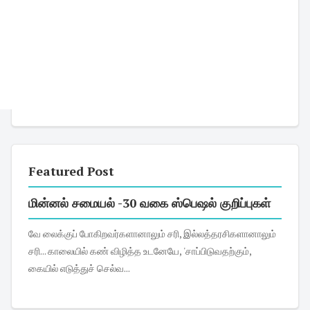
Featured Post
மின்னல் சமையல் -30 வகை ஸ்பெஷல் குறிப்புகள்
வே லைக்குப் போகிறவர்களானாலும் சரி, இல்லத்தரசிகளானாலும்
சரி... காலையில் கண் விழித்த உடனேயே, 'சாப்பிடுவதற்கும்,
கையில் எடுத்துச் செல்வ...