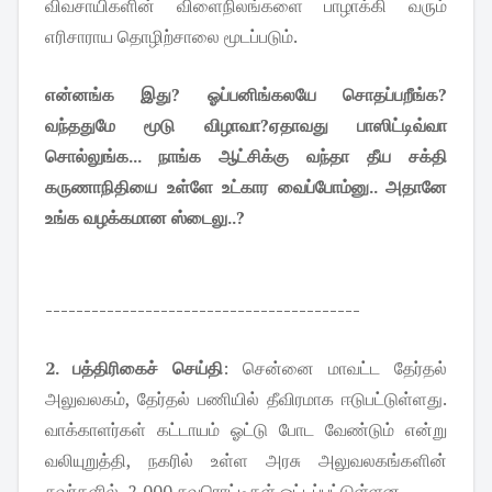
விவசாயிகளின் விளைநிலங்களை பாழாக்கி வரும்
எரிசாராய தொழிற்சாலை மூடப்படும்.
என்னங்க இது? ஓப்பனிங்கலயே சொதப்பறீங்க?
வந்ததுமே மூடு விழாவா?ஏதாவது பாஸிட்டிவ்வா
சொல்லுங்க... நாங்க ஆட்சிக்கு வந்தா தீய சக்தி
கருணாநிதியை உள்ளே உட்கார வைப்போம்னு.. அதானே
உங்க வழக்கமான ஸ்டைலு..?
-----------------------------------------
2. பத்திரிகைச் செய்தி
: சென்னை மாவட்ட தேர்தல்
அலுவலகம், தேர்தல் பணியில் தீவிரமாக ஈடுபட்டுள்ளது.
வாக்காளர்கள் கட்டாயம் ஓட்டு போட வேண்டும் என்று
வலியுறுத்தி, நகரில் உள்ள அரசு அலுவலகங்களின்
சுவர்களில், 2,000 சுவரொட்டிகள் ஒட்டப்பட்டுள்ளன.