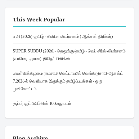
This Week Popular
டி சி (2026)-தமிழ் - சினிமா விமர்சனம் ( ஆக்சன் திரில்லர்)
SUPER SUBBU (2026)- தெலுங்கு/தமிழ் - வெப் சீரிஸ் விமர்சனம்
(காமெடி டிராமா) @நெட் பிளிக்ஸ்
வெள்ளிக்கிழமை ராமசாமி வெட்டாஃபீஸ் வெங்கிடுசாமி-ஆகஸ்ட்
7,2026 ல் வெளியாக இருக்கும் தமிழ்ப்படங்கள் - ஒரு
முன்னோட்டம்
சூப்பர் குட் பிலிம்சின் 100வது படம்
Blog Archive