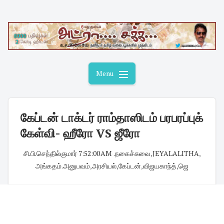
Skip
to
content
Menu
கேப்டன் டாக்டர் ராம்தாஸிடம் பரபரப்புக்
கேள்வி- ஹீரோ VS ஜீரோ
சி.பி.செந்தில்குமார்
·
7:52:00 AM
·
.நகைச்சுவை
,
JEYALALITHA
,
அங்கதம்.அனுபவம்
,
அரசியல்
,
கேப்டன்
,
விஜயகாந்த்
,
ஜெ