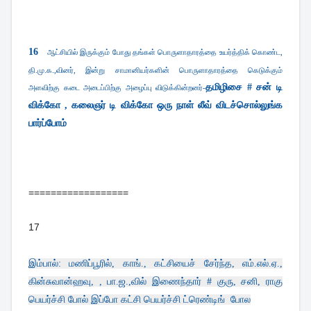
16
ஆட்சியில் இருக்கும் போது தங்கள் பொருளாதாரத்தை உயர்த்திக் கொண்ட,
தி.மு.க.,வினர், இன்று சாமானியர்களின் பொருளாதாரத்தை கெடுக்கும்
தமிழிசை # சன் டி
அளவிற்கு கடை அடைப்பிற்கு அழைப்பு விடுக்கின்றனர்-
விக்கோ , கலைஞர் டி விக்கோ ஒரு நாள் லீவ் விடச்சொல்லுங்க
பார்ப்போம்
==================
17
இம்பால்: மணிப்பூரில், காங்., கட்சியைச் சேர்ந்த, எம்.எல்.ஏ.,
கின்சுவான்ஹவு, , பா.ஜ.,வில் இணைந்தார் # குரு, சனி, ராகு
பெயர்ச்சி போல் இப்போ கட்சி பெயர்ச்சி
ட்ரெண்டிங்
போல