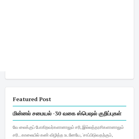
Featured Post
மின்னல் சமையல் -30 வகை ஸ்பெஷல் குறிப்புகள்
வே லைக்குப் போகிறவர்களானாலும் சரி, இல்லத்தரசிகளானாலும்
சரி... காலையில் கண் விழித்த உடனேயே, 'சாப்பிடுவதற்கும்,