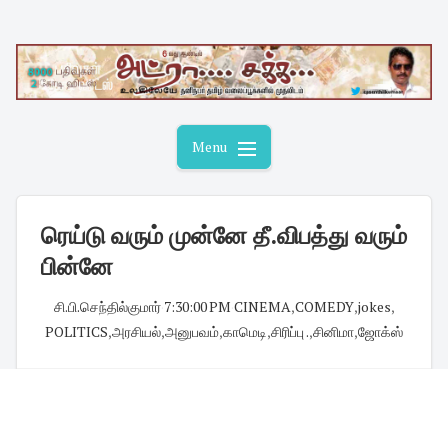
Skip
to
content
Menu
ரெய்டு வரும் முன்னே தீ.விபத்து வரும்
பின்னே
சி.பி.செந்தில்குமார்
·
7:30:00 PM
·
CINEMA
,
COMEDY
,
jokes
,
POLITICS
,
அரசியல்
,
அனுபவம்
,
காமெடி
,
சிரிப்பு .
,
சினிமா
,
ஜோக்ஸ்