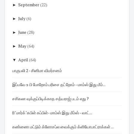
►
September
(22)
►
July
(6)
►
June
(28)
►
May
(64)
▼
April
(64)
பாகுபலி 2 - சினிமா விமர்சனம்
இப்பவே உ பி போறோம்.பரிசை தட்றோம் - மாம்ஸ் இது மீம்...
சசிகலா வுக்குப்பிடிக்காத சத்யராஜ் படம் எது ?
ரி"மார்க்"கபிள் கப்பிள்- மாம்ஸ் இது மீம்ஸ் - வாட்...
கண்ணை மட்டும் க்ளோசப்ல வைக்கும் க்ளியோபாட்ராக்கள் ...