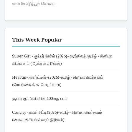
கையில் எடுத்துச் செல்வ...
This Week Popular
Super Girl - சூப்பர் கேர்ள் (2026)- ஆங்கிலம் /தமிழ் - சினிமா
விமர்சனம் ( ஆக்சன் திரில்லர்)
Heartin- ,ஹார்ட்டின்-(2026)-தமிழ் - சினிமா விமர்சனம்
(ரொமாண்டிக் காமெடி ட்ராமா)
சூப்பர் குட் பிலிம்சின் 100வது படம்
Concity - கான் சிட்டி(2026)-தமிழ் - சினிமா விமர்சனம்
(பைனான்சியல் க்ரைம் திரில்லர்)