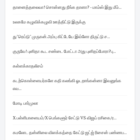
தானைத்தலைவா! சொன்னது நீங்க தானா? - மாம்ஸ் இது மீம்...
உலகமே கழுவிக்கழுவி ஊத்திட்டு இருக்கு
து"ரெய்டு" முருகன்.அம்பு கிட்டேயே இவ்ளோ திருட்டு ச...
குருவே! புனிதா கூட சண்டை போட்டா அது புனிதப்போரா?பு...
கள்ளக்காதலிசம்
கடற்கொள்ளையர்களே கதி கலங்கி ஓடறாங்கன்னா இவனுங்க
எவ...
மோடி பார்முலா
X பள்ளிபாளையம்/X பெங்களூர் சேட்டு VS விஜய் ரசிகை/ர...
கமலோட தன்னிலை விளக்கத்தை கேட்டு ஜட்ஜ் ரிசைன் பண்ணப...