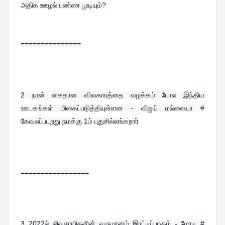
அதிக ஊழல் பண்ண முடியும்?
===============
2 
நான் கைதான விவகாரத்தை வழக்கம் போல இந்திய 
ஊடகங்கள் மிகைப்படுத்தியுள்ளன - விஜய் மல்லையா # 
கேவலப்படறது நமக்கு 1ம் புதுசில்லங்கறார்
=================
3 
2022ல் லிவசாயிகளின் வருமானம் இரட்டிப்பாகும் - மோடி # 