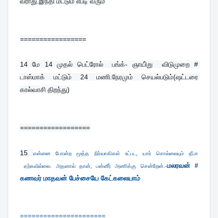
வராது.இந்தி மட்டும் எப்டி வரும்
=================
14 
மே 14 முதல் பெட்ரோல்  பங்க்- ஞாயி்று  விடுமுறை # 
டாஸ்மாக் மட்டும் 24 மணி.நேரமும் செயல்படும்(ஷட்டரை 
கால்வாசி திறந்து)
==================
15 
என்னை போன்ற மூத்த நிர்வாகிகள் உட்பட, யார் சொல்லையும் தீபா
மலரவன் #
ஏற்கவில்லை. அதனால் தான், பன்னீர் அணிக்கு சென்றேன்.-
கணவர் மாதவன் பேச்சையே கேட்கலையாம்
======================