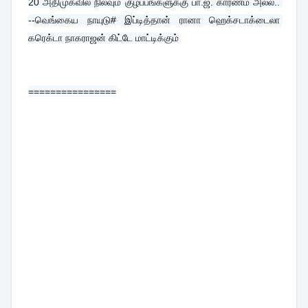
20 
அதிமுகவில் நிலவும் குழப்பங்களுக்கு பா.ஜ. காரணம் அல்ல.. 
--வெங்கைய நாயுடு# இப்டித்தான் ரானா ஹெக்சடாக்டைலா 
கரெக்டா நாகராஜன் கிட்டே மாட்டிக்கும்
================