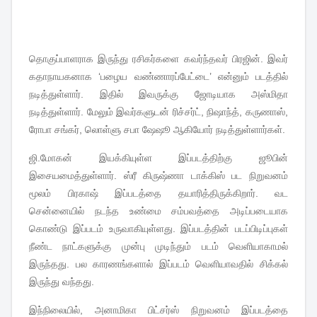
தொகுப்பாளராக இருந்து ரசிகர்களை கவர்ந்தவர் பிரஜின். இவர்
கதாநாயகனாக ‘பழைய வண்ணாரப்பேட்டை’ என்னும் படத்தில்
நடித்துள்ளார். இதில் இவருக்கு ஜோடியாக அஸ்மிதா
நடித்துள்ளார். மேலும் இவர்களுடன் ரிச்சர்ட், நிஷாந்த், கருணாஸ்,
ரோபா சங்கர், லொள்ளு சபா ஷேஷூ ஆகியோர் நடித்துள்ளார்கள்.
ஜி.மோகன் இயக்கியுள்ள இப்படத்திற்கு ஜூபின்
இசையமைத்துள்ளார். ஸ்ரீ கிருஷ்ணா டாக்கிஸ் பட நிறுவனம்
மூலம் பிரகாஷ் இப்படத்தை தயாரித்திருக்கிறார். வட
சென்னையில் நடந்த உண்மை சம்பவத்தை அடிப்படையாக
கொண்டு இப்படம் உருவாகியுள்ளது. இப்படத்தின் படப்பிடிப்புகள்
நீண்ட நாட்களுக்கு முன்பு முடிந்தும் படம் வெளியாகாமல்
இருந்தது. பல காரணங்களால் இப்படம் வெளியாவதில் சிக்கல்
இருந்து வந்தது.
இந்நிலையில், அனாமிகா பிட்சர்ஸ் நிறுவனம் இப்படத்தை