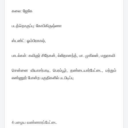
கலை: ஜேகே
படத்தொகுப்பு: கோபிகிருஷ்ணா
ஸ்டண்ட்: ஓம்பிரகாஷ்,
பாடல்கள்: கவிஞர் சிநேகன், ல்லிதானந்த், பா. முகிலன், மதுரகவி
சென்னை வியாசர்பாடி, பெரம்பூர், தண்டையார்பேட்டை, மற்றும்
எண்ணூர் போன்ற பகுதிகளில் படபிடிப்பு
4 பழைய வண்ணாரப்பேட்டை