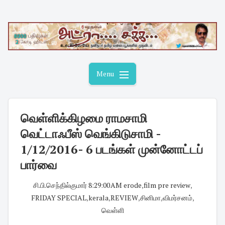
Skip
to
content
Menu
வெள்ளிக்கிழமை ராமசாமி
வெட்டாஃபீஸ் வெங்கிடுசாமி -
1/12/2016- 6 படங்கள் முன்னோட்டப்
பார்வை
சி.பி.செந்தில்குமார்
·
8:29:00 AM
·
erode
,
film pre review
,
FRIDAY SPECIAL
,
kerala
,
REVIEW
,
சினிமா
,
விமர்சனம்
,
வெள்ளி