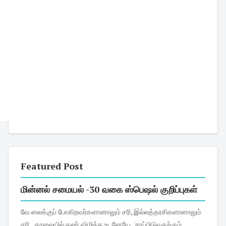
Featured Post
மின்னல் சமையல் -30 வகை ஸ்பெஷல் குறிப்புகள்
வே லைக்குப் போகிறவர்களானாலும் சரி, இல்லத்தரசிகளானாலும்
சரி... காலையில் கண் விழித்த உடனேயே, 'சாப்பிடுவதற்கும்,