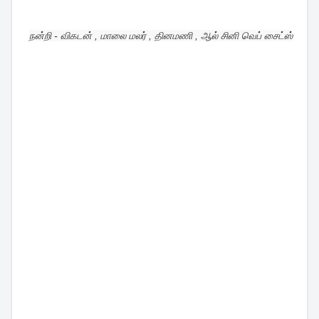
நன்றி - விகடன் , மாலை மலர் , தினமணி , ஆல் சினி வெப் சைட்ஸ்