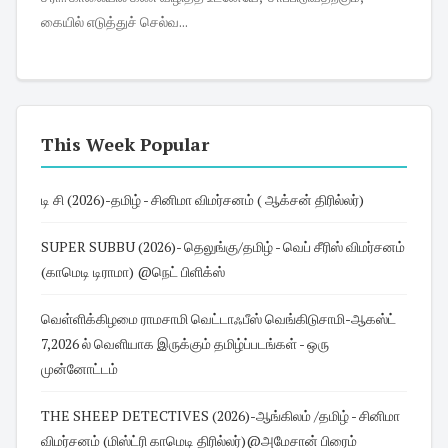
கையில் எடுத்துச் செல்வ...
This Week Popular
டி சி (2026)-தமிழ் - சினிமா விமர்சனம் ( ஆக்சன் திரில்லர்)
SUPER SUBBU (2026)- தெலுங்கு/தமிழ் - வெப் சீரிஸ் விமர்சனம்
(காமெடி டிராமா) @நெட் பிளிக்ஸ்
வெள்ளிக்கிழமை ராமசாமி வெட்டாஃபீஸ் வெங்கிடுசாமி-ஆகஸ்ட்
7,2026 ல் வெளியாக இருக்கும் தமிழ்ப்படங்கள் - ஒரு
முன்னோட்டம்
THE SHEEP DETECTIVES (2026)-ஆங்கிலம் /தமிழ் - சினிமா
விமர்சனம் (மிஸ்ட்ரி காமெடி திரில்லர்)@அமேசான் பிரைம்