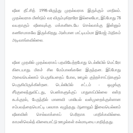
ஷீலா தீட்சித் 1998-லிருந்து முதல்வராக இருக்கும் மாநிலம்.
முதல்வராக மீண்டும் வர விரும்புகிறாரோ இல்லையோ, இப்போது 78
வயதாகும் ஷீலாவுக்கு மக்களிடையே செல்வாக்கு இன்னும்
கணிசமாகவே இருக்கிறது. அன்பான பாட்டியம்மா இமேஜ் அதிகம்
அடிவாங்கவில்லை.
ஷீலா முதலில் முதல்வராகப் பதவியேற்றபோது டெல்லியில் மெட்ரோ
கிடையாது. மிகச் சில மேம்பாலங்களே இருந்தன. இப்போது
அவையெல்லாம் பெருகியதைப் போல, ஊழல் குற்றச்சாட்டுகளும்
பெருகியிருக்கின்றன. டெல்லியில் சட்டம் - ஒழுங்கு
சீர்குலைந்துவிட்டது, பெண்களுக்குப் பாதுகாப்பில்லை என்ற
கூக்குரல், பேருந்தில் மாணவி பாலியல் வன்முறைக்குள்ளான
சம்பவத்தையொட்டி பலமாக எழுந்தது. ஆனாலும் இவையெல்லாம்
ஷீலாவின் செல்வாக்கைப் பெரிதாக பாதிக்கவில்லை.
காமன்வெல்த் விளையாட்டு ஊழல்கள் கல்மாடியை பாதித்தது.