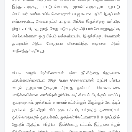
இந்துக்களுக்கு மட்டுமல்லாமல், முஸ்லிம்களுக்கும் ஏற்பாடு
செய்பவர். உண்மையில் சௌஹான் பா.ஜ.க-வை நம்பி இருப்பவர்
என்பதைவிட, அவரை நம்பி பா.ஜ.க. அங்கே இருக்கிறது என்பதே
நிஜம். கட்சி, மத, ஜாதி வேறுபாடுகளுக்கு அப்பால் சௌஹானுக்கு
செல்வாக்கான ஒரு பிம்பம் மக்களிடையே இருக்கிறது. வேளாண்
துறையில் அதிக கோதுமை விளைவித்த சாதனை அவர்
மாநிலத்துக்குரியது.
எப்படி ஊழல் பிரச்சினைகள் ஷீலா தீட்சித்தை நேரடியாக
பாதிக்கவில்லையோ அதே போல சௌஹானின் ஆட்சி பற்றிய
ஊழல் குற்றச்சாட்டுகளும் அவரது தனிப்பட்ட செல்வாக்கை
பாதிக்கவில்லை. காங்கிரஸ் இங்கே ஆட்சியைப் பிடிக்கும் வாய்ப்பு
குறைவுதான். முக்கியக் காரணம் கட்சிக்குள் இருக்கும் கோஷ்டிப்
பூசல்கள். திக்விஜய் சிங் ஒரு பக்கம், உள்ளூர்த் தலைவர்கள்
ஒவ்வொருவரும் ஒரு பக்கம், முதல்வர் வேட்பாளராகக் கருதப்படும்
ஜோதிர் ஆதித்ய சிந்தியா இன்னொரு பக்கம். இத்தனைக்கும்
சிந்தியாவுக்கு இளம் தலைவர், திறமையானவர், அரச குடும்ப