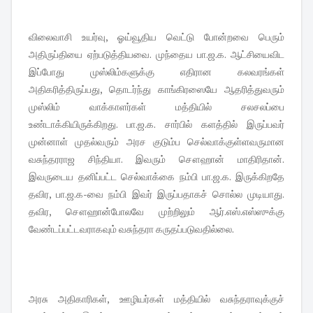
விலைவாசி உயர்வு, ஓய்வூதிய வெட்டு போன்றவை பெரும்
அதிருப்தியை ஏற்படுத்தியவை. முந்தைய பா.ஜ.க. ஆட்சியைவிட
இப்போது முஸ்லிம்களுக்கு எதிரான கலவரங்கள்
அதிகரித்திருப்பது, தொடர்ந்து காங்கிரஸையே ஆதரித்துவரும்
முஸ்லிம் வாக்காளர்கள் மத்தியில் சலசலப்பை
உண்டாக்கியிருக்கிறது. பா.ஜ.க. சார்பில் களத்தில் இருப்பவர்
முன்னாள் முதல்வரும் அரச குடும்ப செல்வாக்குள்ளவருமான
வசுந்தரராஜ சிந்தியா. இவரும் சௌஹான் மாதிரிதான்.
இவருடைய தனிப்பட்ட செல்வாக்கை நம்பி பா.ஜ.க. இருக்கிறதே
தவிர, பா.ஜ.க-வை நம்பி இவர் இருப்பதாகச் சொல்ல முடியாது.
தவிர, சௌஹான்போலவே முற்றிலும் ஆர்.எஸ்.எஸ்ஸுக்கு
வேண்டப்பட்டவராகவும் வசுந்தரா கருதப்படுவதில்லை.
அரசு அதிகாரிகள், ஊழியர்கள் மத்தியில் வசுந்தராவுக்குச்