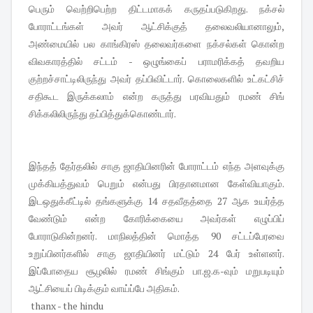
பெரும் வெற்றிபெற்ற திட்டமாகக் கருதப்படுகிறது. நக்சல்
போராட்டங்கள் அவர் ஆட்சிக்குத் தலைவலியானாலும்,
அண்மையில் பல காங்கிரஸ் தலைவர்களை நக்சல்கள் கொன்ற
விவகாரத்தில் சட்டம் - ஒழுங்கைப் பராமரிக்கத் தவறிய
குற்றச்சாட்டிலிருந்து அவர் தப்பிவிட்டார். கொலைகளில் உட்கட்சிச்
சதிகூட இருக்கலாம் என்ற கருத்து பரவியதும் ரமண் சிங்
சிக்கலிலிருந்து தப்பித்துக்கொண்டார்.
இந்தத் தேர்தலில் சாகு ஜாதியினரின் போராட்டம் எந்த அளவுக்கு
முக்கியத்துவம் பெறும் என்பது பிரதானமான கேள்வியாகும்.
இடஒதுக்கீட்டில் தங்களுக்கு 14 சதவீதத்தை 27 ஆக உயர்த்த
வேண்டும் என்ற கோரிக்கையை அவர்கள் எழுப்பிப்
போராடுகின்றனர். மாநிலத்தின் மொத்த 90 சட்டப்பேரவை
உறுப்பினர்களில் சாகு ஜாதியினர் மட்டும் 24 பேர் உள்ளனர்.
இப்போதைய சூழலில் ரமண் சிங்கும் பா.ஜ.க-வும் மறுபடியும்
ஆட்சியைப் பிடிக்கும் வாய்ப்பே அதிகம்.
thanx - the hindu