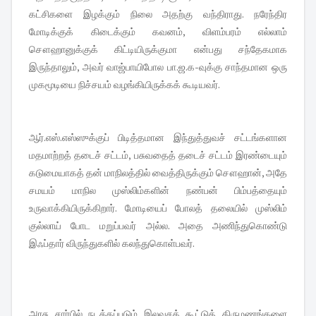
கட்சிகளை இழக்கும் நிலை அதற்கு வந்திராது. நரேந்திர
மோடிக்குக் கிடைக்கும் கவனம், விளம்பரம் எல்லாம்
சௌஹானுக்குக் கிட்டியிருக்குமா என்பது சந்தேகமாக
இருந்தாலும், அவர் வாஜ்பாயிபோல பா.ஜ.க-வுக்கு சாந்தமான ஒரு
முகமூடியை நிச்சயம் வழங்கியிருக்கக் கூடியவர்.
ஆர்.எஸ்.எஸ்ஸுக்குப் பிடித்தமான இந்துத்துவச் சட்டங்களான
மதமாற்றத் தடைச் சட்டம், பசுவதைத் தடைச் சட்டம் இரண்டையும்
கடுமையாகத் தன் மாநிலத்தில் வைத்திருக்கும் சௌஹான், அதே
சமயம் மாநில முஸ்லிம்களின் நண்பன் பிம்பத்தையும்
உருவாக்கியிருக்கிறார். மோடியைப் போலத் தலையில் முஸ்லிம்
குல்லாய் போட மறுப்பவர் அல்ல. அதை அணிந்துகொண்டு
இஃப்தார் விருந்துகளில் கலந்துகொள்பவர்.
அரசு சார்பில் நடத்தப்படும் இலவசக் கூட்டுத் திருமணங்களை