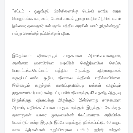
“சட்டம் - ஒழுங்குப் பிரச்சினைக்கு டெல்லி மாநில அரசு
பொறுப்பல்ல. காரணம், டெல்லி காவல் துறை மாநில அரசின் வசம்
இல்லை; தலைநகர் என்பதால் மத்திய அரசின் வசம் இருக்கிறது”
என்று சொல்லித் தப்பிக்கிறார் ஷீலா.
இதெல்லாம் ஷீலாவுக்குச் சாதகமான அம்சங்களானதால்,
அண்ணா ஹசாரேவோ அரவிந்த் கெஜ்ரிவாலோ செய்த
போராட்டங்களெல்லாம் மத்திய அரசுக்கு எதிரானதாகக்
கருதப்பட்டனவே ஒழிய, ஷீலாவை அதிகம் பாதிக்கவில்லை.
இன்னமும் கருத்துக் கணிப்புகளின்படி மக்கள் விரும்பும்
முதலமைச்சர் யார் என்ற பட்டியலில் ஷீலாவுக்கு 42 சதவீத ஆதரவு
இருக்கிறது. ஷீலாவுக்கு இருக்கும் இன்னொரு சாதகமான
அம்சம், எதிர்க்கட்சியான பா.ஜ.க-வுக்குள் இருக்கும் கோஷ்டித்
தகராறுகள். யாரை முதலமைச்சர் வேட்பாளராக அறிவிக்க
வேண்டும் என்ற இழுபறி இப்போதைக்குத் தீர்க்கப்பட்டு, 40 வருட
கால ஆர்.எஸ்.எஸ். உறுப்பினரான டாக்டர் ஹர்ஷ் வர்தன்