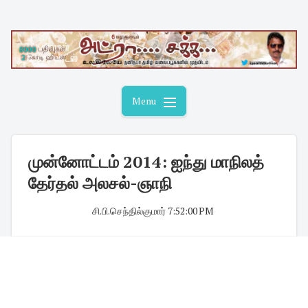
Skip
to
content
Menu
முன்னோட்டம் 2014: ஐந்து மாநிலத்
தேர்தல் அலசல்-ஞாநி
சி.பி.செந்தில்குமார்
·
7:52:00 PM
·