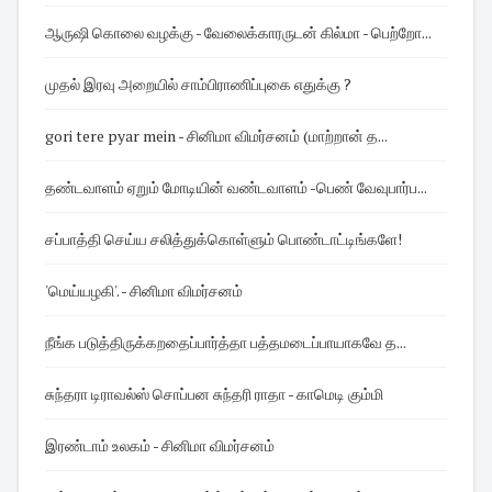
ஆருஷி கொலை வழக்கு - வேலைக்காரருடன் கில்மா - பெற்றோ...
முதல் இரவு அறையில் சாம்பிராணிப்புகை எதுக்கு ?
gori tere pyar mein - சினிமா விமர்சனம் (மாற்றான் த...
தண்டவாளம் ஏறும் மோடியின் வண்டவாளம் -பெண் வேவுபார்ப...
சப்பாத்தி செய்ய சலித்துக்கொள்ளும் பொண்டாட்டிங்களே!
'மெய்யழகி'. - சினிமா விமர்சனம்
நீங்க படுத்திருக்கறதைப்பார்த்தா பத்தமடைப்பாயாகவே த...
சுந்தரா டிராவல்ஸ் சொப்பன சுந்தரி ராதா - காமெடி கும்மி
இரண்டாம் உலகம் - சினிமா விமர்சனம்