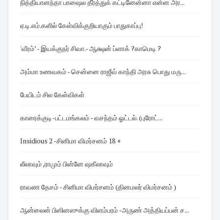
நித்தியானந்தா பாஷைல தீர்த்துக் கட்டினேன்னா என்ன அர...
ஏ.டி.எம்.களில் கேள்விக்குறியாகும் பாதுகாப்பு!
'வீரம்’ - இயக்குநர் சிவா.- ஆக்ஷன் ப்ளாக் ?காமெடி ?
அம்மா உணவகம் - சென்னை ராஜீவ் காந்தி அரசு பொது மரு...
பேயிடம் சில கேள்விகள்
காரைக்குடி-பட்டமங்கலம் - வசந்தம் ஓட்டல். (புரோட்...
Insidious 2 -சினிமா விமர்சனம் 18 +
லீலாவும் ,ராமும் பின்னே ஷகீலாவும்
ராவண தேசம் - சினிமா விமர்சனம் (தினமலர் விமர்சனம் )
ஆன்லைன் பிஸினஸுக்கு விளம்பரம் -அருண் அத்தியப்பன் ச...