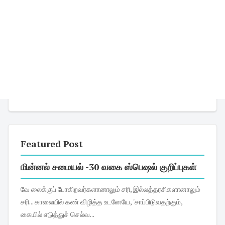
Featured Post
மின்னல் சமையல் -30 வகை ஸ்பெஷல் குறிப்புகள்
வே லைக்குப் போகிறவர்களானாலும் சரி, இல்லத்தரசிகளானாலும்
சரி... காலையில் கண் விழித்த உடனேயே, 'சாப்பிடுவதற்கும்,
கையில் எடுத்துச் செல்வ...