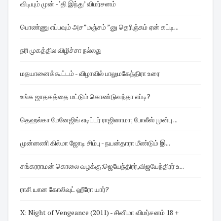
விடியும் முன் - ‘தி இந்து’ விமர்சனம்
பொண்ணு எப்பவும் அச”மஞ்சம் ”னு தெரிஞ்சும் ஏன் கட்டி...
நரி முகத்தில விழிச்சா நல்லது
மதயானைக்கூட்டம் - விழாவில் பாலுமகேந்திரா உரை
உங்க ஜாதகத்தை மட்டும் கொண்டுவந்தா எப்டி?
தெஹல்கா மேனேஜிங் எடிட்டர் ராஜினாமா; போலீஸ் முன்பு ...
முன்னணி கில்மா ஜோடி சிம்பு - நயன்தாரா மீண்டும் இ...
சங்கரராமன் கொலை வழக்கு:ஜெயேந்திரர்,விஜயேந்திரர் உ...
ராசி யான கோலிவுட் ஹீரோ யார்?
X: Night of Vengeance (2011) - சினிமா விமர்சனம் 18 +