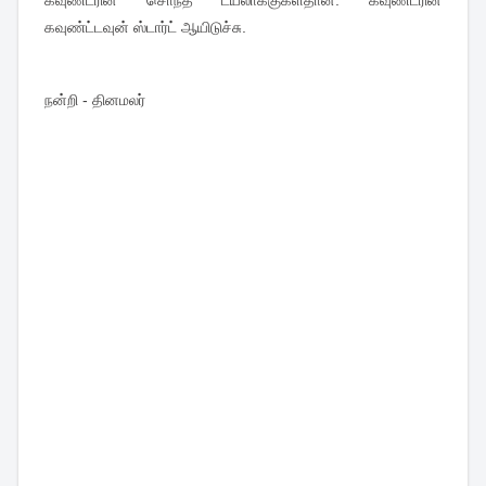
கவுண்டரின் சொந்த டயலாக்குகள்தான். கவுண்டரின்
கவுண்ட்டவுன் ஸ்டார்ட் ஆயிடுச்சு.
நன்றி - தினமலர்