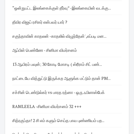
“ஒன்றுபட்ட இலங்கைக்குள் தீர்வு” -இலங்கையின் வடக்கு...
தீவிர விஜய் ரசிகர் என்பவர் யார் ?
சகுந்தாவின் காதலன் -காதலில் விழுந்தேன்' ,எப்படி மன...
ஆப்பிள் பெண்ணே - சினிமா விமர்சனம்
13 ஆயிரம் பவுன்; 30 கோடி மோசடி ( ஸ்ரீராம் சிட் பண்...
நாட்டையே வித்துட்டு இருக்கற ஆளுங்க மட்டும் தான் PM...
சச்சின் டெண்டுல்கர் vs பாரத ரத்னா - ஒரு ஃபிளாஸ்பேக்
RAMLEELA -சினிமா விமர்சனம் 32 +++
சித்ரகுப்தா! 2 சி எம் களும் செய்த பாவ புண்ணியம் பற...