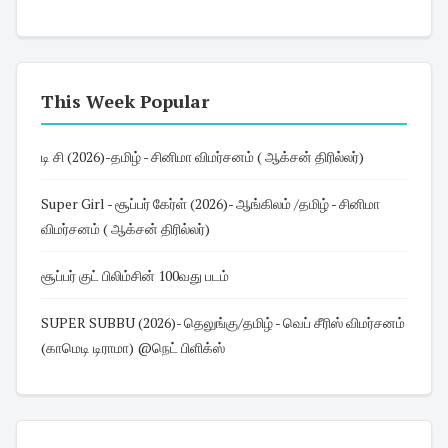
This Week Popular
டி சி (2026)-தமிழ் - சினிமா விமர்சனம் ( ஆக்சன் திரில்லர்)
Super Girl - சூப்பர் கேர்ள் (2026)- ஆங்கிலம் /தமிழ் - சினிமா
விமர்சனம் ( ஆக்சன் திரில்லர்)
சூப்பர் குட் பிலிம்சின் 100வது படம்
SUPER SUBBU (2026)- தெலுங்கு/தமிழ் - வெப் சீரிஸ் விமர்சனம்
(காமெடி டிராமா) @நெட் பிளிக்ஸ்