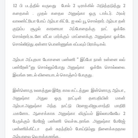
12 பி படத்தில் வருவது போல் 2 டிராக்கில் அடுத்தடுத்து 2
கதைகள் . முதல் கதைல அனுஷ்கா ஒரு டாக்டர். அவர்
வாலண்ட்ரியா போய் ஆர்யா கிட்டே ஐ லவ் யூ சொல்றார். ஆர்யா தன்
குடும்ப சூழல் காரணமா அப்போதைக்கு நாட் ஓக்கே
சொல்றார்.உடனே வீட்ல பார்க்கும் மாப்ளைக்கு அனுஷ்கா ஓக்கே
சொல்லிடுது .ஏன்னா பொண்ணுங்க எப்பவும் பிராக்டிகல்.
ஆர்யா அப்புறமா யோசனை பண்ணி “ இப்போ நான் உன்னை லவ்
பண்றேன்”னு சொல்லும்போது அனுஷ்கா ஓக்கே சொல்லலை.
இவங்க ஊடல் விளையாடல் கொஞ்சம் போகுது .
இன்னொரு உலகத்துல இதே கால கட்டத்துல இன்னொரு ஆர்யா ,
அனுஷ்கா .அதுல ஒரு நாட்டின் தளபதியின் மகன்
ஆர்யா.அனுஷ்கா அந்த நாட்டு பிரஜை.விஜயசாந்தி மாதிரி
.மகனோட ஆசைக்காக அனுஷ்கா விருப்பம் இல்லாமலேயே 2
பேருக்கும் மேரேஜ் பண்ணி வெச்சுடறாங்க .அனுஷ்கா மேரேஜ்
பண்ணிக்கிட்டா தன் சுதந்திரம் போய்டும்னு நினைக்கறதால
ஆர்யாவை வெறுக்கறாங்க .