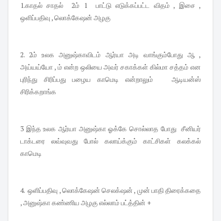
1.காதல் சாதல் 2ம் 1 பாட்டு எடுக்கப்பட்ட விதம் , இசை ,
ஒளிப்பதிவு , லொக்கேஷன் அழகு
2. 2ம் உலக அனுஷ்காவிடம் ஆர்யா அடி வாங்கும்போது ஆ ,
அய்யய்யோ , ம் என்ற ஒலியை அவர் சகாக்கள் கில்மா சத்தம் என
புரிந்து சிரிப்பது பழைய காமெடி என்றாலும் ஆடியன்ஸ்
சிரிக்கறாங்க
3 இந்த உலக ஆர்யா அனுஷ்கா ஓக்கே சொல்லாத போது சீனியர்
டாக்டரை லவ்வுவது போல் கலாய்க்கும் காட்சிகள் கலக்கல்
காமெடி
4. ஒளிப்பதிவு , லொக்கேஷன் செலக்‌ஷன் , முன் பாதி திரைக்கதை
, அனுஷ்கா கண்ணிய அழகு எல்லாம் பட்த்தின் +