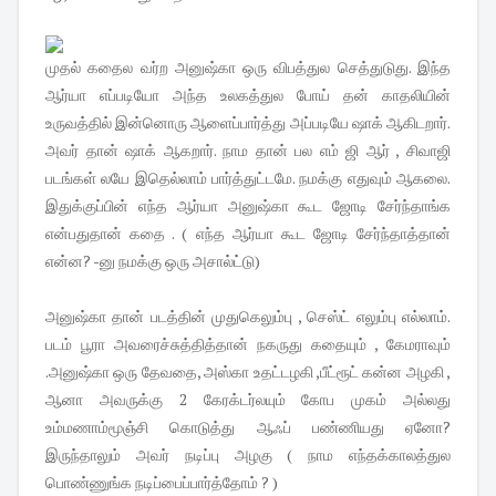
முதல் கதைல வர்ற அனுஷ்கா ஒரு விபத்துல செத்துடுது. இந்த
ஆர்யா எப்படியோ அந்த உலகத்துல போய் தன் காதலியின்
உருவத்தில் இன்னொரு ஆளைப்பார்த்து அப்படியே ஷாக் ஆகிடறார்.
அவர் தான் ஷாக் ஆகறார். நாம தான் பல எம் ஜி ஆர் , சிவாஜி
படங்கள் லயே இதெல்லாம் பார்த்துட்டமே. நமக்கு எதுவும் ஆகலை.
இதுக்குப்பின் எந்த ஆர்யா அனுஷ்கா கூட ஜோடி சேர்ந்தாங்க
என்பதுதான் கதை . ( எந்த ஆர்யா கூட ஜோடி சேர்ந்தாத்தான்
என்ன? -னு நமக்கு ஒரு அசால்ட்டு)
அனுஷ்கா தான் படத்தின் முதுகெலும்பு , செஸ்ட் எலும்பு எல்லாம்.
படம் பூரா அவரைச்சுத்தித்தான் நகருது கதையும் , கேமராவும்
.அனுஷ்கா ஒரு தேவதை, அஸ்கா உதட்டழகி ,பீட்ரூட் கன்ன அழகி ,
ஆனா அவருக்கு 2 கேரக்டர்லயும் கோப முகம் அல்லது
உம்மணாம்மூஞ்சி கொடுத்து ஆஃப் பண்ணியது ஏனோ?
இருந்தாலும் அவர் நடிப்பு அழகு ( நாம எந்தக்காலத்துல
பொண்ணுங்க நடிப்பைப்பார்த்தோம் ? )