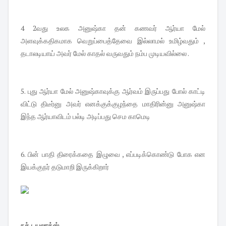
4 2வது உலக அனுஷ்கா தன் கணவர் ஆர்யா மேல்
அளவுக்கதிகமாக வெறுப்பைத்தேவை இல்லாமல் உமிழ்வதும் ,
தடாலடியாய் அவர் மேல் காதல் வருவதும் நம்ப முடியவில்லை .
5. புது ஆர்யா மேல் அனுஷ்காவுக்கு ஆர்வம் இருப்பது போல் காட்டி
விட்டு திடீர்னு அவர் எனக்குக்குழந்தை மாதிரின்னு அனுஷ்கா
இந்த ஆர்யாவிடம் பல்டி அடிப்பது செம காமெடி
6. பின் பாதி திரைக்கதை இழுவை , எப்படிக்கொண்டு போக என
இயக்குநர் தடுமாறி இருக்கிறார்
நச் டயலாக்ஸ்