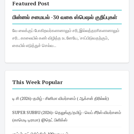
Featured Post
மின்னல் சமையல் -30 வகை ஸ்பெஷல் குறிப்புகள்
வே லைக்குப் போகிறவர்களானாலும் சரி, இல்லத்தரசிகளானாலும்
சரி... காலையில் கண் விழித்த உடனேயே, 'சாப்பிடுவதற்கும்,
கையில் எடுத்துச் செல்வ...
This Week Popular
டி சி (2026)-தமிழ் - சினிமா விமர்சனம் ( ஆக்சன் திரில்லர்)
SUPER SUBBU (2026)- தெலுங்கு/தமிழ் - வெப் சீரிஸ் விமர்சனம்
(காமெடி டிராமா) @நெட் பிளிக்ஸ்
சூப்பர் குட் பிலிம்சின் 100வது படம்