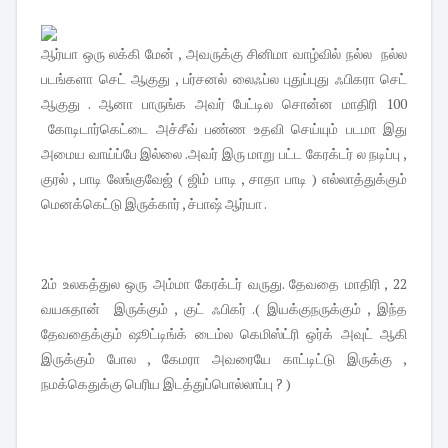
ஆர்யா ஒரு லக்கி மேன் , அவருக்கு சினிமா வாழ்வில் நல்ல நல்ல
படங்களா செட் ஆகுது , பர்சனல் லைஃப்ல புதுப்புது ஃபிகரா செட்
ஆகுது . ஆனா பாருங்க அவர் பேட்டில சொன்ன மாதிரி 100
கோடிடார்கெட்டை அச்சீவ் பண்ண உதவி செய்யும் படமா இது
அமைய வாய்ப்பே இல்லை .அவர் இரு மாறு பட்ட கேரக்டர் ல நடிப்பு ,
குரல் , பாடி லேங்குவேஜ் ( ஜிம் பாடி , சாதா பாடி ) எல்லாத்துக்கும்
மெனக்கெட்டு இருக்கார் , ச்பாஷ் ஆர்யா .
2ம் உலகத்துல ஒரு அம்மா கேரக்டர் வருது. தேவதை மாதிரி , 22
வயசுதான் இருக்கும் , குட் ஃபிகர் .( இயக்குநருக்கும் , இந்த
தேவதைக்கும் ஷூட்டிங்க் டைம்ல கெமிஸ்ட்ரி ஒர்க் அவுட் ஆகி
இருக்கும் போல , கேமரா அவரையே காட்டிட்டு இருக்கு ,
நமக்கெதுக்கு பெரிய இடத்துப்பொல்லாப்பு ? )