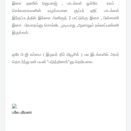
இசை ஹாரீஸ் ஜெயராஜ் , பாடல்கள் ஓக்கே ரகம் .
செல்வராகவனின் வழக்கமான சூப்பர் ஹிட் பாடல்கள்
இந்தப்படத்தில் இல்லை .அனிரூத் 2 பாட்டுக்கு இசை , பின்னணி
இசை . பிரமாதம்னு சொல்லிட முடியாது ,ஆனாலும் நல்லாப்பண்ணி
இருக்கார் .
ஒரே பி ஜி எம்மை ( இருவர் தீம் மியூசிக் ) பல இடங்களில் அவர்
தொடர்ந்து ஏன் பயன் ”படுத்தினார்”னு தெரியலை .
பலே பரிமளா