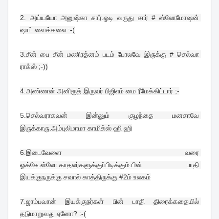
2. 
அய்யயோ அனுஷ்கா சார்.ஓடி வருது சார் # ஸ்லோமோஷன் 
ஷாட் வைக்கலை :-(
3.
சீன் பை சீன் மணிரத்னம் படம் போலவே இருக்கு # செல்வா 
ராக்ஸ் ;-))
4.
அண்ணன் அனிரூத் இருவர் பிஜிஎம் மை ரீமேக்கிட்டார் ;-
5.
செல்வராகவன் இன்னும் குழந்தை மனசாவே 
இருக்காரு.அம்புலிமாமா காமிக்ஸ் ஹி ஹி
6.
இடைவேளை வரை 
ஓக்கே.ஸ்லோ.காதலர்களுக்குப்பிடிக்கும்.பின் பாதி 
இயக்குநருக்கு சவால் காத்திருக்கு #2ம் உலகம்
7.
ஜாம்பவான் இயக்குநர்கள் பின் பாதி திரைக்கதையில் 
தடுமாறுவது ஏனோ? :-(