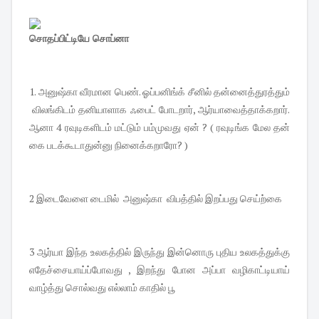
சொதப்பிட்டியே சொப்னா
1. அனுஷ்கா வீரமான பெண். ஓப்பனிங்க் சீனில் தன்னைத்துரத்தும்
விலங்கிடம் தனியாளாக ஃபைட் போடறார், ஆர்யாவைத்தாக்கறார்.
ஆனா 4 ரவுடிகளிடம் மட்டும் பம்முவது ஏன் ? ( ரவுடிங்க மேல தன்
கை படக்கூடாதுன்னு நினைக்கறாரோ? )
2 இடைவேளை டைமில் அனுஷ்கா விபத்தில் இறப்பது செய்ற்கை
3 ஆர்யா இந்த உலகத்தில் இருந்து இன்னொரு புதிய உலகத்துக்கு
எதேச்சையாய்ப்போவது , இறந்து போன அப்பா வழிகாட்டியாய்
வாழ்த்து சொல்வது எல்லாம் காதில் பூ