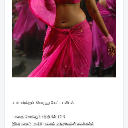
படம் பார்க்கும் பொழுது போட்ட ட்விட்ஸ்
1.
கதை சொல்லும் உத்தியில் 12 பி
இந்த உலகம் ,அந்த்  உலகம் .விஷூவல்ஸ் கலக்கல்ஸ்