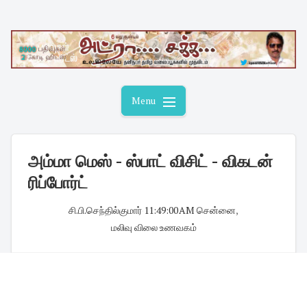
Skip
to
content
Menu
அம்மா மெஸ் - ஸ்பாட் விசிட் - விகடன்
ரிப்போர்ட்
சி.பி.செந்தில்குமார்
·
11:49:00 AM
·
சென்னை
,
மலிவு விலை உணவகம்