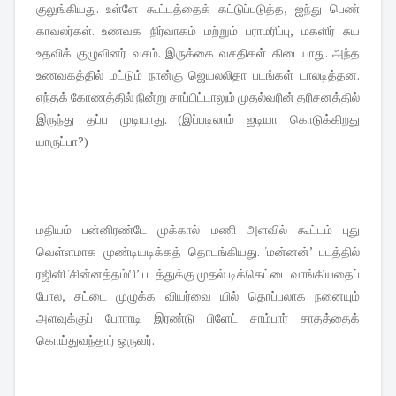
குலுங்கியது. உள்ளே கூட்டத்தைக் கட்டுப்படுத்த, ஐந்து பெண்
காவலர்கள். உணவக நிர்வாகம் மற்றும் பராமரிப்பு, மகளிர் சுய
உதவிக் குழுவினர் வசம். இருக்கை வசதிகள் கிடையாது. அந்த
உணவகத்தில் மட்டும் நான்கு ஜெயலலிதா படங்கள் டாலடித்தன.
எந்தக் கோணத்தில் நின்று சாப்பிட்டாலும் முதல்வரின் தரிசனத்தில்
இருந்து தப்ப முடியாது. (இப்படிலாம் ஐடியா கொடுக்கிறது
யாருப்பா?)
மதியம் பன்னிரண்டே முக்கால் மணி அளவில் கூட்டம் புது
வெள்ளமாக முண்டியடிக்கத் தொடங்கியது. 'மன்னன்’ படத்தில்
ரஜினி 'சின்னத்தம்பி’ படத்துக்கு முதல் டிக்கெட்டை வாங்கியதைப்
போல, சட்டை முழுக்க வியர்வை யில் தொப்பலாக நனையும்
அளவுக்குப் போராடி இரண்டு பிளேட் சாம்பார் சாதத்தைக்
கொய்துவந்தார் ஒருவர்.