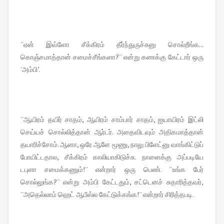
''ஏன் இவ்ளோ சீக்கிரம் தீர்ந்துருச்சுனு சொல்றீங்க...
கொஞ்சமாத்தான் சமைச்சீங்களா?'' என்று கணக்கு கேட்டார் ஒரு
'அம்பி’.
''ஆயிரம் தயிர் சாதம், ஆயிரம் சாம்பார் சாதம், ஐயாயிரம் இட்லி
செய்யச் சொல்லித்தான் ஆர்டர். அதைவிடவும் அதிகமாத்தான்
தயாரிச்சோம். ஆனா, ஒரே ஆளே மூணு, நாலு பிளேட்னு வாங்கிட்டுப்
போயிட்டதால, சீக்கிரம் காலியாகிடுச்சு. நாளைக்கு அப்படியே
டபுளா சமைக்கணும்!'' என்றார் ஒரு பெண். ''உங்க பேர்
சொல்லுங்க?'' என்று அம்பி கேட்டதும், சட்டெனச் சுதாரித்தவர்,
''அதெல்லாம் ஹெட் ஆபீஸ்ல கேட்டுக்கங்க!'' என்றார் சிரித்தபடி.