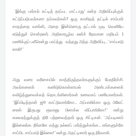
'இங்கு பார்சல் கட்டித் தரப்பட மாட்டாது’ என்ற அறிவிப்புக்குக்
கட்டுப்படுபவர்களா நம்மவர்கள்? ஒரு காகிதத் தட்டில் சாம்பார்
சாதத்தை வாங்கி, அதை இன்னொரு தட்டால் மூடி வெளியே
எடுத்துச் சென்றனர். அதிகாரபூர்வ லன்ச் நேரமான மதியம் 1
மணிக்குப் பகீரென்று பாய்ந்து வந்தது அந்த அறிவிப்பு... ''சாப்பாடு
காலி!''
அது வரை வரிசையில் காத்திருந்தவர்களுக்குப் பேரதிர்ச்சி.
அவர்களைக் கண்டுகொள்ளாமல் அண்டாக்களைக்
கவிழ்த்துவைக்கத் தொடங்கினார்கள் உணவகப் பணியாளர்கள்.
''இப்பிடித்தான் ஜூ காட்டுவாங்கோ... அப்பாலிக்கா ஒரு பிளேட்
ரைஸ் இருபது ரூவானு பிளாக்ல விப்பாங்கோ!'' என்று
கலவரத்துக்குத் திரி பற்றவைத்தார் ஒரு சிட்டிசன். ''அப்படிலாம்
இல்லைங்க. நீங்களே வந்து நல்லாப் பார்த்துக்கங்க... எங்களுக்கே
சாப்பிட சாப்பாடு இல்லை!'' என்று அதட்டினார் ஒரு நிர்வாகி.