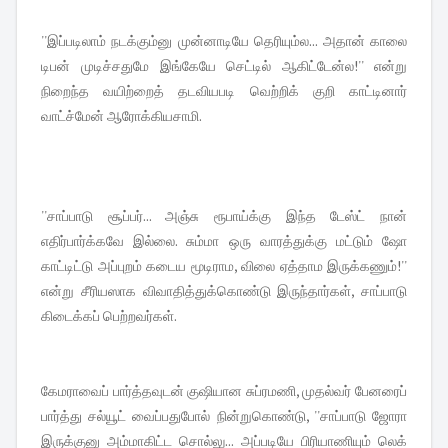
''இப்படிலாம் நடக்கும்னு முன்னாடியே தெரியும்ல... அதான் காலை
டிபன் முடிச்சதுமே இங்கேயே செட்டில் ஆகிட்டேன்ல!'' என்று
நிறைந்த வயிற்றைத் தடவியபடி வெற்றிக் குறி காட்டினார்
வாட்ச்மேன் ஆரோக்கியசாமி.
''சாப்பாடு சூப்பர்... அஞ்சு ரூபாய்க்கு இந்த டேஸ்ட் நான்
எதிர்பார்க்கவே இல்லை. சும்மா ஒரு வாரத்துக்கு மட்டும் ஷோ
காட்டிட்டு அப்புறம் கடைய மூடிராம, விலை ஏத்தாம இருக்கணும்!''
என்று சீரியஸாக விவாதித்துக்கொண்டு இருந்தார்கள், சாப்பாடு
கிடைக்கப் பெற்றவர்கள்.
கேமராவைப் பார்த்தவுடன் குஷியான சுப்ரமணி, முதல்வர் பேனரைப்
பார்த்து சல்யூட் வைப்பதுபோல் நின்றுகொண்டு, ''சாப்பாடு ஜோரா
இருக்குனு அம்மாகிட்ட சொல்லு... அப்படியே பிரியாணியும் லெக்