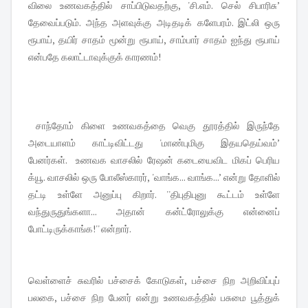
விலை உணவகத்தில் சாப்பிடுவதற்கு, 'சி.எம். செல் சிபாரிசு’
தேவைப்படும். அந்த அளவுக்கு அடிதடிக் களேபரம். இட்லி ஒரு
ரூபாய், தயிர் சாதம் மூன்று ரூபாய், சாம்பார் சாதம் ஐந்து ரூபாய்
என்பதே கலாட்டாவுக்குக் காரணம்!
சாந்தோம் கிளை உணவகத்தை வெகு தூரத்தில் இருந்தே
அடையாளம் காட்டிவிட்டது 'மாண்புமிகு இதயதெய்வம்’
பேனர்கள். உணவக வாசலில் ரேஷன் கடையைவிட மிகப் பெரிய
க்யூ. வாசலில் ஒரு போலீஸ்காரர், 'வாங்க... வாங்க...’ என்று தோளில்
தட்டி உள்ளே அனுப்பு கிறார். ''திபுதிபுனு கூட்டம் உள்ளே
வந்துருதுங்களா... அதான் கன்ட்ரோலுக்கு என்னைப்
போட்டிருக்காங்க!'' என்றார்.
வெள்ளைச் சுவரில் பச்சைக் கோடுகள், பச்சை நிற அறிவிப்புப்
பலகை, பச்சை நிற பேனர் என்று உணவகத்தில் பசுமை பூத்துக்