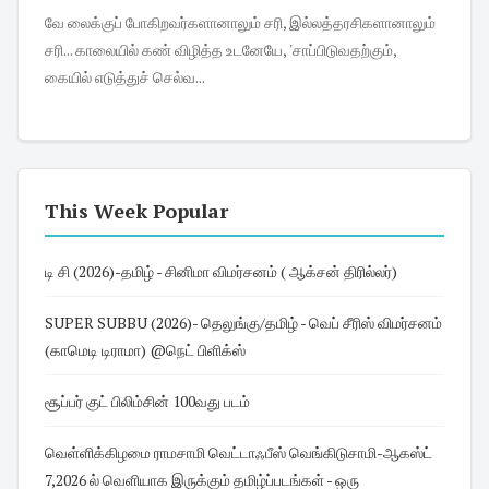
வே லைக்குப் போகிறவர்களானாலும் சரி, இல்லத்தரசிகளானாலும்
சரி... காலையில் கண் விழித்த உடனேயே, 'சாப்பிடுவதற்கும்,
கையில் எடுத்துச் செல்வ...
This Week Popular
டி சி (2026)-தமிழ் - சினிமா விமர்சனம் ( ஆக்சன் திரில்லர்)
SUPER SUBBU (2026)- தெலுங்கு/தமிழ் - வெப் சீரிஸ் விமர்சனம்
(காமெடி டிராமா) @நெட் பிளிக்ஸ்
சூப்பர் குட் பிலிம்சின் 100வது படம்
வெள்ளிக்கிழமை ராமசாமி வெட்டாஃபீஸ் வெங்கிடுசாமி-ஆகஸ்ட்
7,2026 ல் வெளியாக இருக்கும் தமிழ்ப்படங்கள் - ஒரு